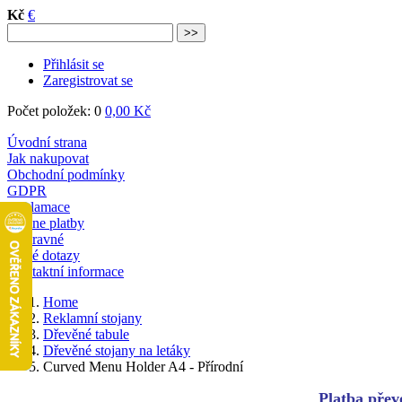
Kč
€
Přihlásit se
Zaregistrovat se
Počet položek: 0
0,00 Kč
Úvodní strana
Jak nakupovat
Obchodní podmínky
GDPR
Reklamace
Online platby
Dopravné
Časté dotazy
Kontaktní informace
Home
Reklamní stojany
Dřevěné tabule
Dřevěné stojany na letáky
Curved Menu Holder A4 - Přírodní
Platba převo