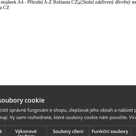
soubory cookie
stit správné fungování e-shopu, zlepšovat jeho obsah a nabízet 
mají. Vy sami rozhodnete, které soubory cookie nám povolíte.
Víc
é
Výkonové
Soubory cílení
Funkční soubory
soubory