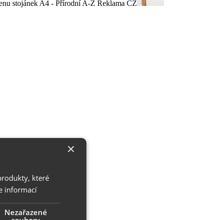
×
produkty, které
e informací
Nezařazené
soubory