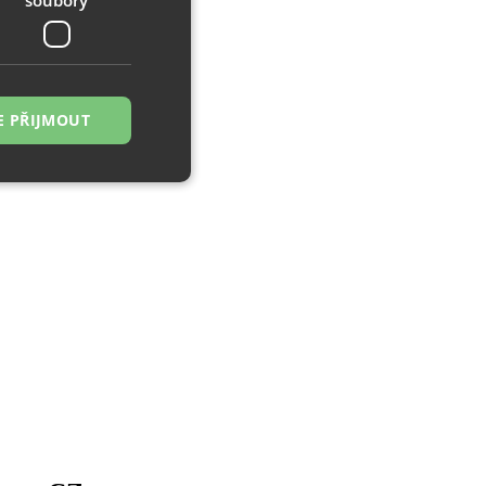
E PŘIJMOUT
řazené soubory
 správa účtu. Webové
zi lidmi a roboty.
ávat platné zprávy
á o stejného
, zejména nákup.