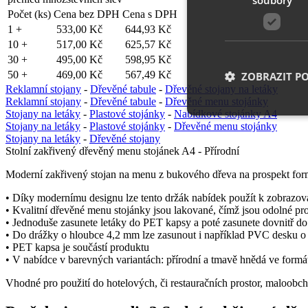
Počet (ks)
Cena bez DPH
Cena s DPH
1 +
533,00 Kč
644,93 Kč
10 +
517,00 Kč
625,57 Kč
30 +
495,00 Kč
598,95 Kč
50 +
469,00 Kč
567,49 Kč
ZOBRAZIT P
Reklamní stojany
-
Dřevěné tabule
-
Dřevěné stojany na letáky
Reklamní stojany
-
Dřevěné tabule
-
Dřevěné menu stojánky
Stojany na letáky
-
Plastové stojánky
-
Nabídkové stojánky A4
Stojany na letáky
-
Plastové stojánky
-
Dřevěné menu stojánky
Stojany na letáky
-
Dřevěné stojany
Nezbytně nutn
Stolní zakřivený dřevěný menu stojánek A4 - Přírodní
Nezbytně nutné soubo
Moderní zakřivený stojan na menu z bukového dřeva na prospekt form
stránky nelze bez ne
• Díky modernímu designu lze tento držák nabídek použít k zobrazová
Název
• Kvalitní dřevěné menu stojánky jsou lakované, čímž jsou odolné pr
• Jednoduše zasunete letáky do PET kapsy a poté zasunete dovnitř d
__cf_bm
• Do drážky o hloubce 4,2 mm lze zasunout i například PVC desku o
• PET kapsa je součástí produktu
• V nabídce v barevných variantách: přírodní a tmavě hnědá ve form
shop5_uid
Vhodné pro použití do hotelových, či restauračních prostor, maloobch