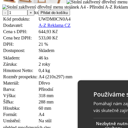
ks
Kód produktu:
UWDM0CN0A4
Dodavatel:
A-Z Reklama CZ
Cena s DPH:
644,93 Kč
Cena bez DPH:
533,00 Kč
DPH:
21 %
Dostupnost:
Skladem
Skladem:
46 ks
Záruka:
2 roky
Hmotnost Netto:
0,4 kg
Rozměr prospektu:
A4 (210x297) mm
Materiál:
Dřevo
Barva:
Přírodní
Používáme 
Výška:
318 mm
Šířka:
288 mm
Pomáhají nám zaji
Hloubka:
60 mm
vás skutečně zají
Formát:
A4
Umístění:
Na stůl
Nezbytně nutn
soubory
přehled množstevních slev