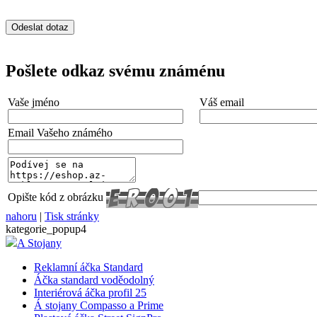
__cf_bm
Pošlete odkaz svému známénu
lctpref
Vaše jméno
Váš email
Email Vašeho známého
shop5_kosik
udid
Opište kód z obrázku
nahoru
|
Tisk stránky
kategorie_popup4
A Stojany
Název
Název
Reklamní áčka Standard
Název
__Secure-YNID
Áčka standard voděodolný
_ga
__Secure-ROLLOU
Interiérová áčka profil 25
sid
Á stojany Compasso a Prime
zobrazeni