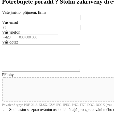
Potřebujete poradit ?
Stolní zakřivený dř
shop5_pocitadlo
Vaše jméno, příjmení, firma
__cf_bm
Váš email
Váš telefon
nastav_lang
Váš dotaz
VISITOR_PRIVACY_
mena
Přílohy
CookieScriptConse
Povolené typy: PDF, XLS, XLSX, CSV, JPG, JPEG, PNG, TXT, DOC, DOCX (max 1
_dc_gtm_UA-381924
Souhlasím se zpracováním osobních údajů pro zpracování mého 