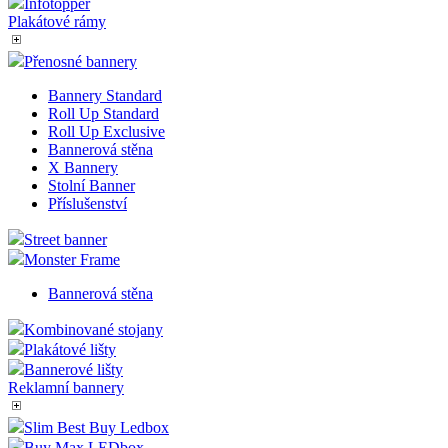
Infotopper
Plakátové rámy
Přenosné bannery
Bannery Standard
Roll Up Standard
Roll Up Exclusive
Bannerová stěna
X Bannery
Stolní Banner
Příslušenství
Street banner
Monster Frame
Bannerová stěna
Kombinované stojany
Plakátové lišty
Bannerové lišty
Reklamní bannery
Slim Best Buy Ledbox
Buy Max LEDbox