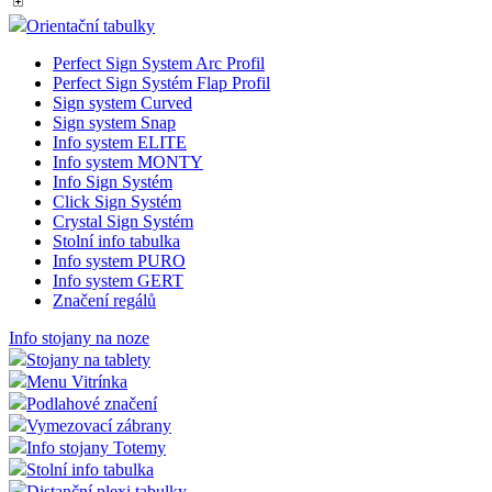
Orientační tabulky
Perfect Sign System Arc Profil
Perfect Sign Systém Flap Profil
Sign system Curved
Sign system Snap
Info system ELITE
Info system MONTY
Info Sign Systém
Click Sign Systém
Crystal Sign Systém
Stolní info tabulka
Info system PURO
Info system GERT
Značení regálů
Info stojany na noze
Stojany na tablety
Menu Vitrínka
Podlahové značení
Vymezovací zábrany
Info stojany Totemy
Stolní info tabulka
Distanční plexi tabulky