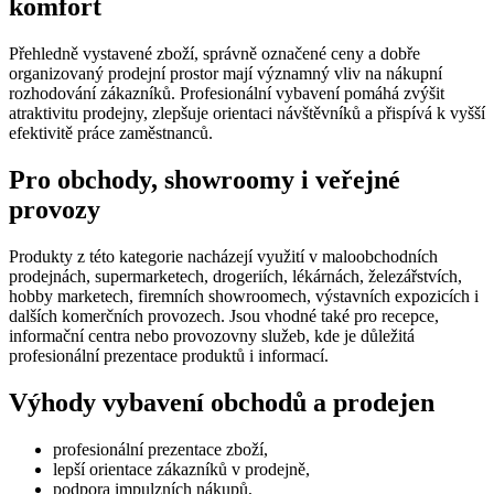
komfort
zákaz
VISITOR_PRIVACY_METADATA
5
Tento
YouTube
měsíců
cookie
Přehledně vystavené zboží, správně označené ceny a dobře
.youtube.com
4
ukládá
organizovaný prodejní prostor mají významný vliv na nákupní
týdny
souhl
rozhodování zákazníků. Profesionální vybavení pomáhá zvýšit
uživat
atraktivitu prodejny, zlepšuje orientaci návštěvníků a přispívá k vyšší
volby
soukr
efektivitě práce zaměstnanců.
jejich 
s web
Pro obchody, showroomy i veřejné
Zazna
údaje 
provozy
souhl
návště
různý
zásad
Produkty z této kategorie nacházejí využití v maloobchodních
ochra
prodejnách, supermarketech, drogeriích, lékárnách, železářstvích,
osobn
hobby marketech, firemních showroomech, výstavních expozicích i
údajů 
nastav
dalších komerčních provozech. Jsou vhodné také pro recepce,
které z
informační centra nebo provozovny služeb, kde je důležitá
jejich
profesionální prezentace produktů i informací.
prefer
budou
budou
Výhody vybavení obchodů a prodejen
sezení
respek
profesionální prezentace zboží,
mena
.eshop.az-
4
eshop 
lepší orientace zákazníků v prodejně,
reklama.cz
týdny
cookie
2 dny
měnu,
podpora impulzních nákupů,