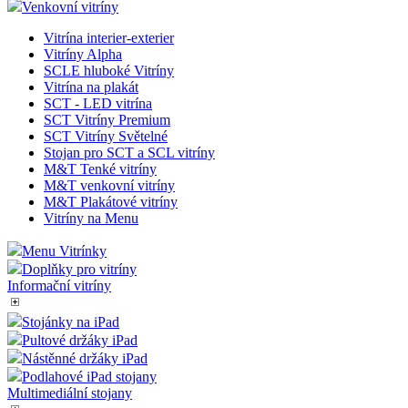
Venkovní vitríny
Vitrína interier-exterier
Vitríny Alpha
SCLE hluboké Vitríny
Vitrína na plakát
SCT - LED vitrína
SCT Vitríny Premium
SCT Vitríny Světelné
Stojan pro SCT a SCL vitríny
M&T Tenké vitríny
M&T venkovní vitríny
M&T Plakátové vitríny
Vitríny na Menu
Menu Vitrínky
Doplňky pro vitríny
Informační vitríny
Stojánky na iPad
Pultové držáky iPad
Nástěnné držáky iPad
Podlahové iPad stojany
Multimediální stojany