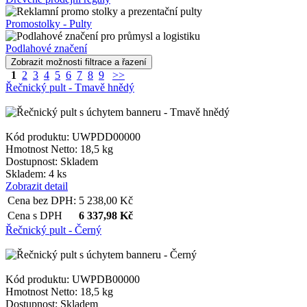
Promostolky - Pulty
Podlahové značení
1
2
3
4
5
6
7
8
9
>>
Řečnický pult - Tmavě hnědý
Kód produktu: UWPDD00000
Hmotnost Netto:
18,5 kg
Dostupnost:
Skladem
Skladem: 4 ks
Zobrazit detail
Cena bez DPH:
5 238,00
Kč
Cena s DPH
6 337,98
Kč
Řečnický pult - Černý
Kód produktu: UWPDB00000
Hmotnost Netto:
18,5 kg
Dostupnost:
Skladem