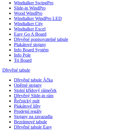
nezby
Windtalker SwingPro
nutný,
Slide-in WindPro
bez něj
Wood WindPro
skript
Windtalker WindPro LED
fungo
správn
Windtalker City
názvu 
Windtalker Excel
jedineč
Easy Go A Board
které j
identi
Dřevěné popisovatelné tabule
přidr
Plakátové stojany
účtu G
Info Board Systém
Analyti
Info Pole
__cf_bm
29
Tento
Cloudflare
Tri Board
minut
cookie
Inc.
58
použív
.heureka.group
Dřevěné tabule
sekund
rozliš
lidmi 
Dřevěné tabule Áčka
To je 
přínos
Opěrné stojany
bylo 
Stolní křídový rámeček
podáva
Dřevěný Slide-in rám
zprávy
použív
Řečnický pult
jejich
Plakátové lišty
webov
Prodejní regály
stráne
Stojany na zavazadla
lctpref
eshop.az-
4
Integr
Bezrámové tabule
reklama.cz
týdny
služby
Dřevěné tabule Easy
2 dny
Livech