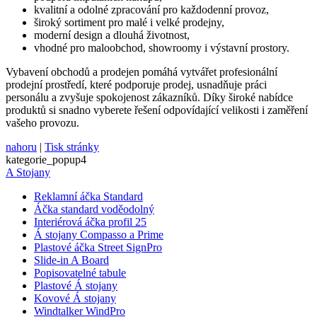
zákazn
kvalitní a odolné zpracování pro každodenní provoz,
použí
široký sortiment pro malé i velké prodejny,
moderní design a dlouhá životnost,
CookieScriptConsent
2
Tento
CookieScript
měsíce
cookie
eshop.az-
vhodné pro maloobchod, showroomy i výstavní prostory.
služba
reklama.cz
Script
Vybavení obchodů a prodejen pomáhá vytvářet profesionální
zapam
prodejní prostředí, které podporuje prodej, usnadňuje práci
předv
souhla
personálu a zvyšuje spokojenost zákazníků. Díky široké nabídce
soubor
produktů si snadno vyberete řešení odpovídající velikosti i zaměření
návště
vašeho provozu.
nutné,
banner
Cookie
nahoru
|
Tisk stránky
Script
kategorie_popup4
fungov
A Stojany
správn
_dc_gtm_UA-3819248-14
.eshop.az-
55
Tento
Reklamní áčka Standard
reklama.cz
sekund
cookie
Áčka standard voděodolný
přidru
Interiérová áčka profil 25
webů
použív
Á stojany Compasso a Prime
Správc
Plastové áčka Street SignPro
Google
Slide-in A Board
načten
Popisovatelné tabule
skript
na str
Plastové Á stojany
Pokud 
Kovové Á stojany
použit,
Windtalker WindPro
považo