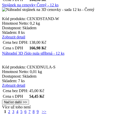
funkce webových stránek, jako je přihlášení
Stojánek na cenovky Černý - 12 ks
uživatele a správa účtu. Webové stránky nelze bez
nezbytně nutných souborů cookie správně používat.
Provider
/
Kód produktu: CEN3DSTAND-W
Název
Vyprší
Popis
Doména
Hmotnost Netto:
0,2 kg
Dostupnost:
Skladem
__cf_bm
29
Tento
Cloudflare
minut
cookie
Skladem: 8 ks
Inc.
54
použív
.vimeo.com
Zobrazit detail
sekund
rozliš
Cena bez DPH:
138,00
Kč
lidmi 
To je 
Cena s DPH
166,98
Kč
přínos
Náhradní 3D číslo nula stříbrná - 12 ks
bylo 
podáva
zprávy
použív
Kód produktu: CEN3DNULA-S
jejich
webov
Hmotnost Netto:
0,01 kg
stráne
Dostupnost:
Skladem
Skladem: 7 ks
shop5_uid
.eshop.az-
4
Identif
Zobrazit detail
reklama.cz
týdny
eshopu
2 dny
pozná,
Cena bez DPH:
45,00
Kč
jedná 
Cena s DPH
54,45
Kč
stejné
Google
zákazn
Privacy Policy
byly z
Více už toho není
funkce
zejmé
1
2
3
4
5
6
7
8
9
>>