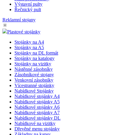
informace o
Výstavní pulty
čísla jako
tom, jak
identifikátoru
Řečnický pult
koncový
klienta. Je
uživatel pou
součástí
webové str
Reklamní stojany
každého
a jakoukoli
požadavku na
reklamu, kt
stránku na webu
koncový
Plastové stojánky
a slouží k
uživatel mo
výpočtu údajů o
vidět před
Stojánky na A4
návštěvnících,
návštěvou
relacích a
Stojánky na A5
uvedeného
kampaních pro
webu.
Stojánky na DL formát
analytické
Stojánky na katalogy
přehledy webů.
_gcl_au
2 měsíce 4
Tento soub
Google LLC
Stojánky na vizitky
týdny
cookie
.az-reklama.cz
_ga_W9W4WTC8B7
.az-
1 rok 1
Tento soubor
Nástěnné zásobníky
nastavuje
reklama.cz
měsíc
cookie používá
společnost
Zásobníkové stojany
Google Analytics
Doubleclick
Venkovní zásobníky
k zachování
provádí
stavu relace.
Vícestranné stojánky
informace o
tom, jak
Nabídkové Stojánky
_gid
1 den
Tento soubor
Google
koncový
Nabídkové stojánky A4
cookie nastavuje
LLC
uživatel pou
Nabídkové stojánky A5
Google
.eshop.az-
webové str
Analytics.
reklama.cz
Nabídkové stojánky A6
a jakoukoli
Ukládá a
reklamu, kt
Nabídkové stojánky A7
aktualizuje
koncový
Nabídkové stojánky DL
jedinečnou
uživatel mo
hodnotu pro
Nabídkové na vizitky
vidět před
každou
návštěvou
Dřevěné menu stojánky
navštívenou
uvedeného
Základny na kapsy