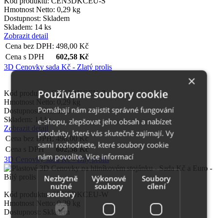
Kód produktu: CEN3DKCEU-S
Hmotnost Netto:
0,29 kg
Dostupnost:
Skladem
Skladem: 14 ks
Zobrazit detail
Cena bez DPH:
498,00
Kč
Cena s DPH
602,58
Kč
3D Cenovky sada Kč - Zlatý prolis
×
Používáme soubory cookie
Kód produktu: CEN3DKCEU-Z
Hmotnost Netto:
0,29 kg
Pomáhají nám zajistit správné fungování
Dostupnost:
Skladem
Skladem: 14 ks
e-shopu, zlepšovat jeho obsah a nabízet
Zobrazit detail
produkty, které vás skutečně zajímají. Vy
Cena bez DPH:
498,00
Kč
sami rozhodnete, které soubory cookie
Cena s DPH
602,58
Kč
nám povolíte.
Více informací
3D Cenovky sada Kč - Bílý prolis
Nezbytně
Výkonové
Soubory
nutné
soubory
cílení
soubory
Kód produktu: CEN3DKCEU-W
Hmotnost Netto:
0,29 kg
Dostupnost:
Skladem