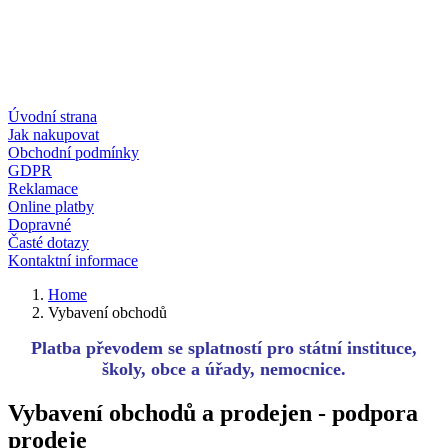
Úvodní strana
Jak nakupovat
Obchodní podmínky
GDPR
Reklamace
Online platby
Dopravné
Časté dotazy
Kontaktní informace
Home
Vybavení obchodů
Platba převodem se splatností pro státní instituce,
školy, obce a úřady, nemocnice.
Vybavení obchodů a prodejen - podpora
prodeje