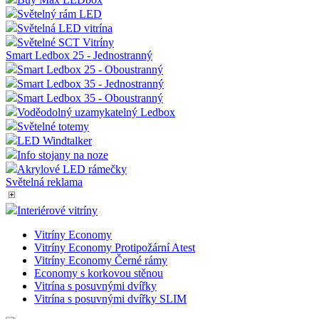
Světelný rám LED
Světelná LED vitrína
Světelné SCT Vitríny
Smart Ledbox 25 - Jednostranný
Smart Ledbox 25 - Oboustranný
Smart Ledbox 35 - Jednostranný
Smart Ledbox 35 - Oboustranný
Voděodolný uzamykatelný Ledbox
Světelné totemy
LED Windtalker
Info stojany na noze
Akrylové LED rámečky
Světelná reklama
Interiérové vitríny
Vitríny Economy
Vitríny Economy Protipožární Atest
Vitríny Economy Černé rámy
Economy s korkovou stěnou
Vitrína s posuvnými dvířky
Vitrína s posuvnými dvířky SLIM