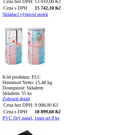
Cena bez DPH:
13 010,00
Kč
Cena s DPH
15 742,10
Kč
Skládací výstavní stolek
Kód produktu: FLC
Hmotnost Netto:
15,48 kg
Dostupnost:
Skladem
Skladem: 55 ks
Zobrazit detail
Cena bez DPH:
9 008,00
Kč
Cena s DPH
10 899,68
Kč
PVC čirý panel, 1mm set 8 ks