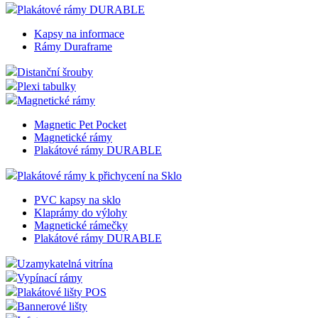
Plakátové rámy DURABLE
Kapsy na informace
Rámy Duraframe
Distanční šrouby
Plexi tabulky
Magnetické rámy
Magnetic Pet Pocket
Magnetické rámy
Plakátové rámy DURABLE
Plakátové rámy k přichycení na Sklo
PVC kapsy na sklo
Klaprámy do výlohy
Magnetické rámečky
Plakátové rámy DURABLE
Uzamykatelná vitrína
Vypínací rámy
Plakátové lišty POS
Bannerové lišty