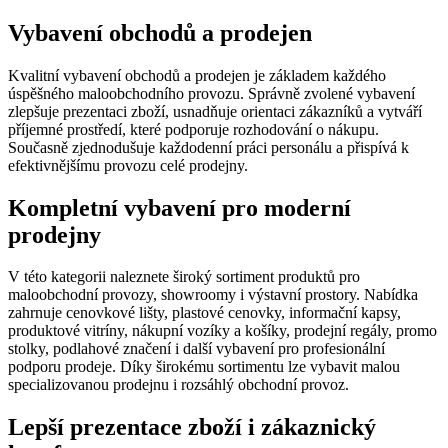
nákup
Vybavení obchodů a prodejen
shop5_pocitadlo
.eshop.az-
4
Počet
reklama.cz
týdny
zobra
2 dny
stráne
eshopu
Kvalitní vybavení obchodů a prodejen je základem každého
zejmé
úspěšného maloobchodního provozu. Správně zvolené vybavení
zobraz
zlepšuje prezentaci zboží, usnadňuje orientaci zákazníků a vytváří
popup
rozpoz
příjemné prostředí, které podporuje rozhodování o nákupu.
zda se
Současně zjednodušuje každodenní práci personálu a přispívá k
o robo
efektivnějšímu provozu celé prodejny.
__cf_bm
29
Tento
Cloudflare
minut
cookie
Inc.
Kompletní vybavení pro moderní
56
použív
.heureka.cz
sekund
rozliš
prodejny
lidmi 
To je 
přínos
V této kategorii naleznete široký sortiment produktů pro
bylo 
maloobchodní provozy, showroomy i výstavní prostory. Nabídka
podáva
zprávy
zahrnuje cenovkové lišty, plastové cenovky, informační kapsy,
použív
produktové vitríny, nákupní vozíky a košíky, prodejní regály, promo
jejich
stolky, podlahové značení i další vybavení pro profesionální
webov
podporu prodeje. Díky širokému sortimentu lze vybavit malou
stráne
specializovanou prodejnu i rozsáhlý obchodní provoz.
nastav_lang
.eshop.az-
4
eshop 
reklama.cz
týdny
cookie
Lepší prezentace zboží i zákaznický
2 dny
použí
jazyk