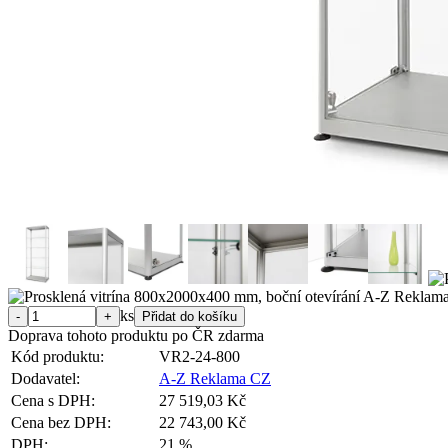
ks
Doprava tohoto produktu po ČR zdarma
Kód produktu:
VR2-24-800
Dodavatel:
A-Z Reklama CZ
Cena s DPH:
27 519,03 Kč
Cena bez DPH:
22 743,00 Kč
DPH:
21 %