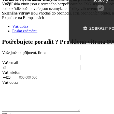
Vnější skla vitrín jsou z tvrzeného bezpečnostního ESG skla, jsou te
Jednokřídlé boční dveře jsou uzamykatelné díky válcovému zámku.
Skleněné vitríny
jsou vhodné do obchodů, átria obchodních center, 
Expedice na Europaletách
Váš dotaz
ZOBRAZIT P
Poslat známénu
Potřebujete poradit ?
Prosklená vitrína 8
Vaše jméno, příjmení, firma
Nezbytně nutn
Váš email
Nezbytně nutné soubo
stránky nelze bez ne
Váš telefon
Název
Váš dotaz
__cf_bm
shop5_uid