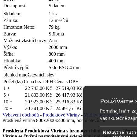
Dostupnost:
Skladem
Skladem:
1 ks
Záruka:
12 měsíců
Hmotnost Netto:
79 kg
Barva:
Stříbrná
Možnost vlastní barvy:
Ano
Výška:
2000 mm
Šířka:
800 mm
Hloubka:
400 mm
Přední výplň:
Sklo ESG 4 mm
přehled množstevních slev
Počet (ks)
Cena bez DPH
Cena s DPH
1 +
22 743,00 Kč
27 519,03 Kč
5 +
21 833,00 Kč
26 417,93 Kč
Používáme 
10 +
20 923,00 Kč
25 316,83 Kč
20 +
20 241,00 Kč
24 491,61 Kč
Pomáhají nám zaji
Vybavení obchodů
-
Produktové Vitríny
-
Vitríny bez osvětlení
vás skutečně zají
Prosklená vitrína 800x2000x400 mm, boční otevírání
Prosklená Produktová Vitrína s hranatým hliníkovým profilem 
Nezbytně nutn
Vitrína se čtyřmi nastavitelnými skleněnými policemi s nosností k
soubory