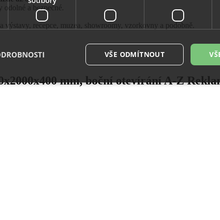
dy odolné a bezpečné.
na výstavy, recepce, muzea, showroomy, vzorkovny a podobně.
ODROBNOSTI
VŠE ODMÍTNOUT
VŠ
00x2000x400 mm, boční otevírání A-Z Rekl
é soubory
Výkonové soubory
Soubory cílení
Funkční soubory
Neza
ry cookie umožňují základní funkce webových stránek, jako je přihlášení uživatele a
zbytně nutných souborů cookie správně používat.
Provider
/
Vyprší
Popis
Doména
29
Tento soubor cookie se používá k rozlišení me
Cloudflare
minut
To je pro web přínosné, aby bylo možné pod
Inc.
54
o používání jejich webových stránek.
.vimeo.com
sekund
.eshop.az-
4
Identifikátor eshopu, který pozná, že se jedn
reklama.cz
týdny
zákazníka, aby byly zajištěné funkce eshopu
2 dny