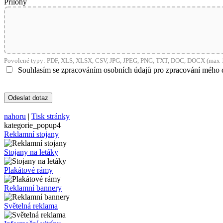
Přílohy
shop5_pocitadlo
__cf_bm
Povolené typy: PDF, XLS, XLSX, CSV, JPG, JPEG, PNG, TXT, DOC, DOCX (max 1
Souhlasím se zpracováním osobních údajů pro zpracování mého 
nastav_lang
VISITOR_PRIVACY_
nahoru
|
Tisk stránky
kategorie_popup4
Reklamní stojany
mena
Stojany na letáky
Plakátové rámy
CookieScriptConse
Reklamní bannery
Světelná reklama
_dc_gtm_UA-381924