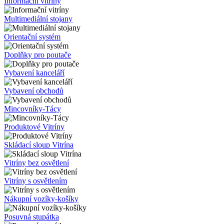
Informační vitríny
Multimediální stojany
__cf_bm
Orientační systém
Doplňky pro poutače
lctpref
Vybavení kanceláří
Vybavení obchodů
shop5_kosik
Mincovníky-Tácy
udid
Produktové Vitríny
Skládací sloup Vitrína
Vitríny bez osvětlení
Název
Vitríny s osvětlením
Název
Název
__Secure-YNID
Nákupní vozíky-košíky
_ga
__Secure-ROLLOU
sid
Posuvná stupátka
zobrazeni