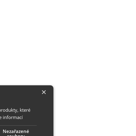
×
produkty, které
e informací
Nezařazené
soubory