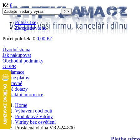
Kč
€
Přihlásit se
Zaregistrovat se
Počet položek: 0
0,00 Kč
Úvodní strana
Jak nakupovat
Obchodní podmínky
GDPR
Reklamace
Online platby
Dopravné
Časté dotazy
Kontaktní informace
Home
Vybavení obchodů
Produktové Vitríny
Vitríny bez osvětlení
Prosklená vitrína VR2-24-800
Platba převo