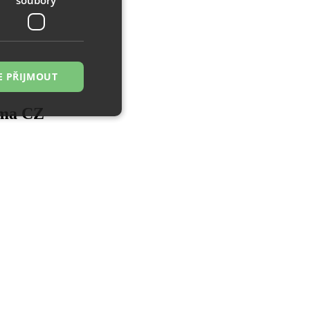
E PŘIJMOUT
ama CZ
řazené soubory
 správa účtu. Webové
zi lidmi a roboty.
ávat platné zprávy
á o stejného
, zejména nákup.