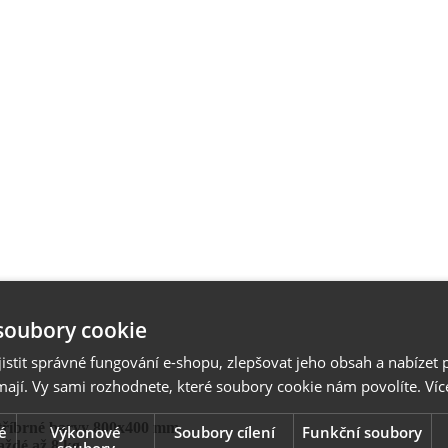
soubory cookie
stit správné fungování e-shopu, zlepšovat jeho obsah a nabízet 
mají. Vy sami rozhodnete, které soubory cookie nám povolíte.
Víc
stříbrné barvy 800x400 mm
é
Výkonové
Soubory cílení
Funkční soubory
aždé až 8 kg.
soubory