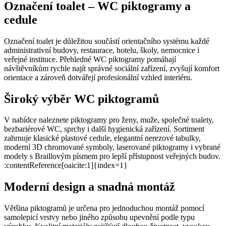
Označení toalet – WC piktogramy a
cedule
Označení toalet je důležitou součástí orientačního systému každé
administrativní budovy, restaurace, hotelu, školy, nemocnice i
veřejné instituce. Přehledné WC piktogramy pomáhají
návštěvníkům rychle najít správné sociální zařízení, zvyšují komfort
orientace a zároveň dotvářejí profesionální vzhled interiéru.
Široký výběr WC piktogramů
V nabídce naleznete piktogramy pro ženy, muže, společné toalety,
bezbariérové WC, sprchy i další hygienická zařízení. Sortiment
zahrnuje klasické plastové cedule, elegantní nerezové tabulky,
moderní 3D chromované symboly, laserované piktogramy i vybrané
modely s Braillovým písmem pro lepší přístupnost veřejných budov.
:contentReference[oaicite:1]{index=1}
Moderní design a snadná montáž
Většina piktogramů je určena pro jednoduchou montáž pomocí
samolepicí vrstvy nebo jiného způsobu upevnění podle typu