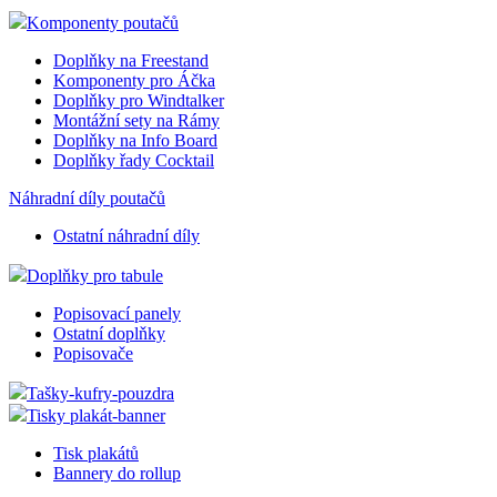
Komponenty poutačů
Doplňky na Freestand
Komponenty pro Áčka
Doplňky pro Windtalker
Montážní sety na Rámy
Doplňky na Info Board
Doplňky řady Cocktail
Náhradní díly poutačů
Ostatní náhradní díly
Doplňky pro tabule
Popisovací panely
Ostatní doplňky
Popisovače
Tašky-kufry-pouzdra
Tisky plakát-banner
Tisk plakátů
Bannery do rollup