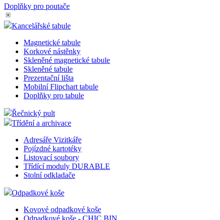
Doplňky pro poutače
Kancelářské tabule
Magnetické tabule
Korkové nástěnky
Skleněné magnetické tabule
Skleněné tabule
Prezentační lišta
Mobilní Flipchart tabule
Doplňky pro tabule
Řečnický pult
Třídění a archivace
Adresáře Vizitkáře
Pojízdné kartotéky
Listovací soubory
Třídící moduly DURABLE
Stolní odkladače
Odpadkové koše
Kovové odpadkové koše
Odpadkové koše - CHIC BIN