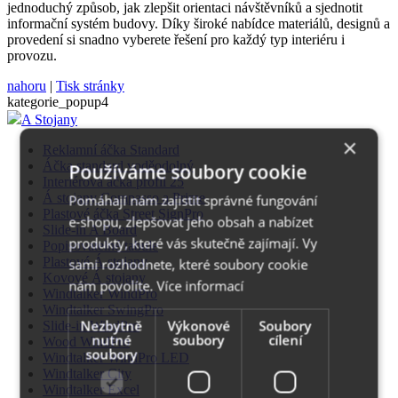
jednoduchý způsob, jak zlepšit orientaci návštěvníků a sjednotit
informační systém budovy. Díky široké nabídce materiálů, designů a
provedení si snadno vyberete řešení pro každý typ interiéru i
provozu.
nahoru
|
Tisk stránky
kategorie_popup4
A Stojany
×
Reklamní áčka Standard
Áčka standard voděodolný
Používáme soubory cookie
Interiérová áčka profil 25
Á stojany Compasso a Prime
Pomáhají nám zajistit správné fungování
Plastové áčka Street SignPro
e-shopu, zlepšovat jeho obsah a nabízet
Slide-in A Board
produkty, které vás skutečně zajímají. Vy
Popisovatelné tabule
Plastové Á stojany
sami rozhodnete, které soubory cookie
Kovové Á stojany
nám povolíte.
Více informací
Windtalker WindPro
Windtalker SwingPro
Nezbytně
Výkonové
Soubory
Slide-in WindPro
nutné
soubory
cílení
Wood WindPro
soubory
Windtalker WindPro LED
Windtalker City
Windtalker Excel