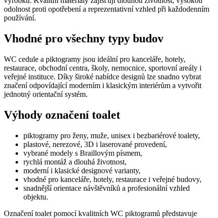
výrobku. Kvalitní materiály zajišťují dlouhou životnost, vysokou
odolnost proti opotřebení a reprezentativní vzhled při každodenním
používání.
Vhodné pro všechny typy budov
WC cedule a piktogramy jsou ideální pro kanceláře, hotely,
restaurace, obchodní centra, školy, nemocnice, sportovní areály i
veřejné instituce. Díky široké nabídce designů lze snadno vybrat
značení odpovídající moderním i klasickým interiérům a vytvořit
jednotný orientační systém.
Výhody označení toalet
piktogramy pro ženy, muže, unisex i bezbariérové toalety,
plastové, nerezové, 3D i laserované provedení,
vybrané modely s Braillovým písmem,
rychlá montáž a dlouhá životnost,
moderní i klasické designové varianty,
vhodné pro kanceláře, hotely, restaurace i veřejné budovy,
snadnější orientace návštěvníků a profesionální vzhled
objektu.
Označení toalet pomocí kvalitních WC piktogramů představuje