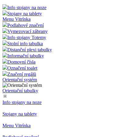
Info stojany na noze
Stojany na tablety
Menu Vitrínka
Podlahové značení
Vymezovací zábrany
Info stojany Totemy
Stolní info tabulka
Distanční plexi tabulky
Informační tabulky
Domovní čísla
Označení toalet
Značení regálů
Orientační systém
Orientační tabulky
Info stojany na noze
Stojany na tablety
Menu Vitrínka