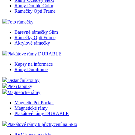
Rámy Ocelový efekt
online
Rámy Double Color
komuni
Rámečky Opti Frame
zákaz
formo
chatov
Foto rámečky
okenk
Barevné rámečky Slim
shop5_kosik
.eshop.az-
4
Identif
reklama.cz
týdny
aktuál
Rámečky Opti Frame
2 dny
košíku
Akrylové rámečky
zákazn
dokon
Plakátové rámy DURABLE
objed
přihláš
odhláš
Kapsy na informace
zákazn
Rámy Duraframe
košík
měnit.
Distanční šrouby
udid
.az-reklama.cz
4
Tento 
Plexi tabulky
týdny
se pou
Magnetické rámy
2 dny
jedine
identif
zařízen
Magnetic Pet Pocket
mají p
Magnetické rámy
webov
Plakátové rámy DURABLE
stránc
sledov
použív
Plakátové rámy k přichycení na Sklo
zlepšil
uživat
PVC kapsy na sklo
zkušen