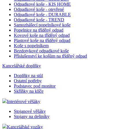
Odpadkové koše - KIS HOME
Odpadkové koše - otevřené
Odpadkové koše - DURABLE
Odpadkové koše - TREND
Samozhášecí popelníkové koše
Popelnice na tříděný odpad
Kovové koše na tříděný odpad
Plastové koše na tříděný odpad
Koše s popelníkem
Bezdotykové odpadkové koše
Příslušenství ke košům na tříděný odpad
Kancelářské doplňky
Doplňky na stůl
Ostatní potřeby
Podstavec pod monitor
Skříňky na klíče
Interiérové věšáky
Stojanové věšáky
Stojany na deštníky
Kancelářské vozíky