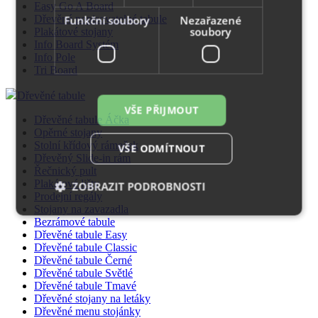
Easy Go A Board
Dřevěné popisovatelné tabule
Funkční soubory
Nezařazené
soubory
Plakátové stojany
Info Board Systém
Info Pole
Tri Board
Dřevěné tabule
VŠE PŘIJMOUT
Dřevěné tabule Áčka
Opěrné stojany
Stolní křídový rámeček
VŠE ODMÍTNOUT
Dřevěný Slide-in rám
Řečnický pult
Plakátové lišty
ZOBRAZIT PODROBNOSTI
Prodejní regály
Stojany na zavazadla
Bezrámové tabule
Dřevěné tabule Easy
Nezbytně nutné soubory
Výkonové soubory
Dřevěné tabule Classic
Dřevěné tabule Černé
Soubory cílení
Funkční soubory
Dřevěné tabule Světlé
Nezařazené soubory
Dřevěné tabule Tmavé
Dřevěné stojany na letáky
Nezbytně nutné soubory cookie umožňují základní
Dřevěné menu stojánky