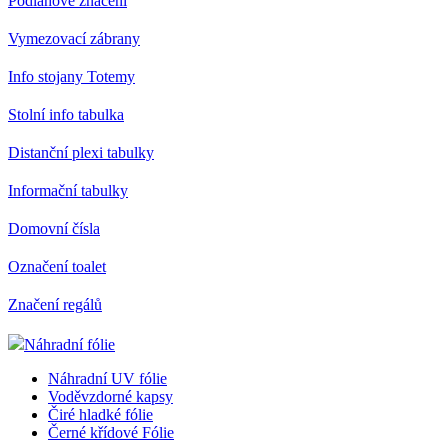
Podlahové značení
Vymezovací zábrany
Info stojany Totemy
Stolní info tabulka
Distanční plexi tabulky
Informační tabulky
Domovní čísla
Označení toalet
Značení regálů
Náhradní fólie
Náhradní UV fólie
Voděvzdorné kapsy
Čiré hladké fólie
Černé křídové Fólie