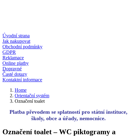
Úvodní strana
Jak nakupovat
Obchodní podmínky
GDPR
Reklamace
Online platby
Dopravné
Časté dotazy
Kontaktní informace
Home
Orientační systém
Označení toalet
Platba převodem se splatností pro státní instituce,
školy, obce a úřady, nemocnice.
Označení toalet – WC piktogramy a