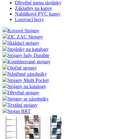
zákazn
Dřevěné menu stojánky
použí
Základny na kapsy
Nabídkové PVC kapsy
CookieScriptConsent
2
Tento
CookieScript
Losovací boxy
měsíce
cookie
eshop.az-
služba
reklama.cz
Script
Kovové Stojany
zapam
ZIC ZAC Stojany
předv
souhla
Skládací stojany
soubor
Stojánky na katalogy
návště
nutné,
Stojany řady Durable
banner
Kombinované stojany
Cookie
Script
Otočné stojany
fungov
Nástěnné zásobníky
správn
Stojany Multi Pocket
_dc_gtm_UA-3819248-14
.eshop.az-
55
Tento
Stojany na katalogy
reklama.cz
sekund
cookie
Dřevěné stojany
přidru
webů
Stojany se zásobníky
použív
Textilní stojany
Správc
Stojan BRT
Google
načten
skript
na str
Pokud 
použit,
považo