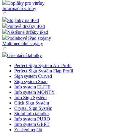
soubor cook
Doplňky pro vitríny
relace, bude
Informační vitríny
pravděpod
použit jako 
správu stav
Stojánky na iPad
relace.
Pultové držáky iPad
VISITOR_INFO1_LIVE
5 měsíců
Tento soub
Nástěnné držáky iPad
Google LLC
4 týdny
cookie
.youtube.com
Podlahové iPad stojany
nastavuje
Multimediální stojany
Youtube ke
sledování
uživatelský
Orientační tabulky
předvoleb p
videa Youtu
vložená do
Perfect Sign System Arc Profil
webů; může
Perfect Sign Systém Flap Profil
také určit, z
Sign system Curved
návštěvník
Sign system Snap
webu použí
novou neb
Info system ELITE
starou verzi
Info system MONTY
rozhraní
Info Sign Systém
Youtube.
Click Sign Systém
YSC
Zavřením
Tento soub
Google LLC
Crystal Sign Systém
prohlížeče
cookie
.youtube.com
Stolní info tabulka
nastavuje
Info system PURO
YouTube ke
sledování
Info system GERT
zobrazení
Značení regálů
vložených vi