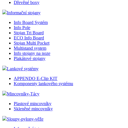
funkce webových stránek, jako je přihlášení
Dřevěné boxy
uživatele a správa účtu. Webové stránky nelze bez
nezbytně nutných souborů cookie správně používat.
Informační stojany
Provider
/
Název
Vyprší
Popis
Info Board Systém
Doména
Info Pole
__cf_bm
29
Tento
Cloudflare
Stojan Tri Board
minut
cookie
Inc.
ECO Info Board
54
použív
.vimeo.com
Stojan Multi Pocket
sekund
rozliš
Multistand system
lidmi 
To je 
Info stojany na noze
přínos
Plakátové stojany
bylo 
podáva
zprávy
Lankové systémy
použív
jejich
APPENDO E-Clip KIT
webov
Komponenty lankového systému
stráne
shop5_uid
.eshop.az-
4
Identif
Mincovníky-Tácy
reklama.cz
týdny
eshopu
2 dny
pozná,
Plastové mincovníky
jedná 
stejné
Skleněné mincovníky
Google
zákazn
Privacy Policy
byly z
Sloupy-pylony-věže
funkce
zejmé