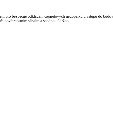
šení pro bezpečné odkládání cigaretových nedopalků u vstupů do budov, 
 vůči povětrnostním vlivům a snadnou údržbou.