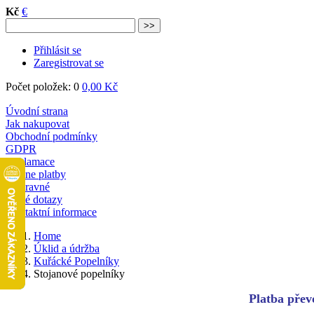
Kč
€
Přihlásit se
Zaregistrovat se
Počet položek: 0
0,00 Kč
Úvodní strana
Jak nakupovat
Obchodní podmínky
GDPR
Reklamace
Online platby
Dopravné
Časté dotazy
Kontaktní informace
Home
Úklid a údržba
Kuřácké Popelníky
Stojanové popelníky
Platba převo