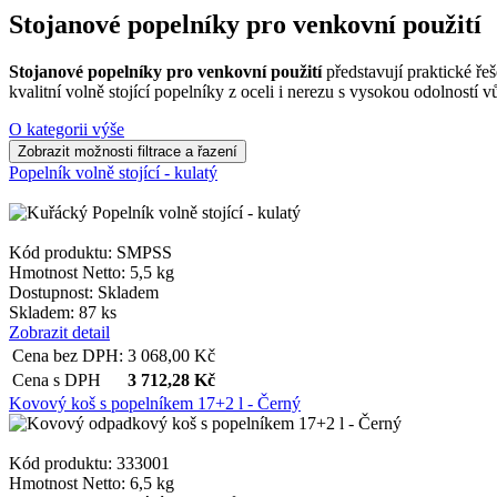
Stojanové popelníky pro venkovní použití
Stojanové popelníky pro venkovní použití
představují praktické ře
kvalitní volně stojící popelníky z oceli i nerezu s vysokou odolností
O kategorii výše
Popelník volně stojící - kulatý
Kód produktu: SMPSS
Hmotnost Netto:
5,5 kg
Dostupnost:
Skladem
Skladem: 87 ks
Zobrazit detail
Cena bez DPH:
3 068,00
Kč
Cena s DPH
3 712,28
Kč
Kovový koš s popelníkem 17+2 l - Černý
Kód produktu: 333001
Hmotnost Netto:
6,5 kg