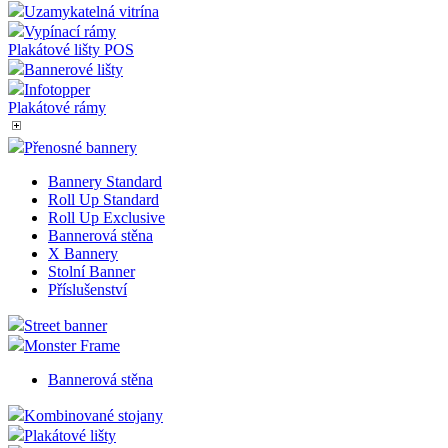
Uzamykatelná vitrína
Vypínací rámy
Plakátové lišty POS
Bannerové lišty
Infotopper
Plakátové rámy
Přenosné bannery
Bannery Standard
Roll Up Standard
Roll Up Exclusive
Bannerová stěna
X Bannery
Stolní Banner
Příslušenství
Street banner
Monster Frame
Bannerová stěna
Kombinované stojany
Plakátové lišty