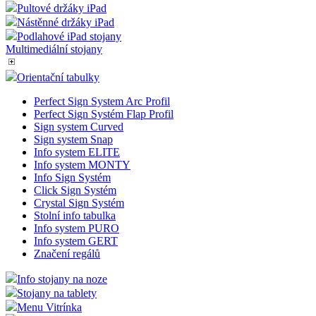
Pultové držáky iPad
Nástěnné držáky iPad
Podlahové iPad stojany
Multimediální stojany
Orientační tabulky
Perfect Sign System Arc Profil
Perfect Sign Systém Flap Profil
Sign system Curved
Sign system Snap
Info system ELITE
Info system MONTY
Info Sign Systém
Click Sign Systém
Crystal Sign Systém
Stolní info tabulka
Info system PURO
Info system GERT
Značení regálů
Info stojany na noze
Stojany na tablety
Menu Vitrínka