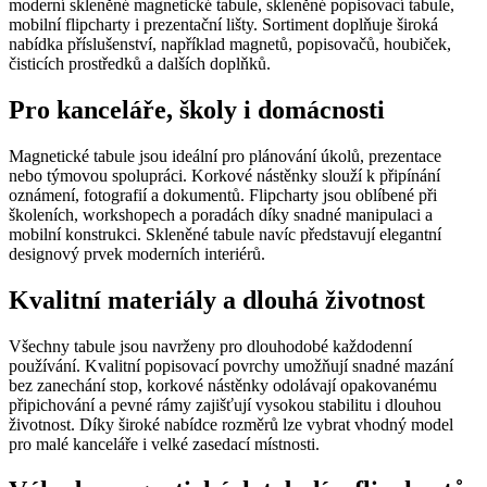
nákup
moderní skleněné magnetické tabule, skleněné popisovací tabule,
mobilní flipcharty i prezentační lišty. Sortiment doplňuje široká
shop5_pocitadlo
.eshop.az-
4
Počet
nabídka příslušenství, například magnetů, popisovačů, houbiček,
reklama.cz
týdny
zobra
čisticích prostředků a dalších doplňků.
2 dny
stráne
eshopu
zejmé
Pro kanceláře, školy i domácnosti
zobraz
popup
rozpoz
zda se
Magnetické tabule jsou ideální pro plánování úkolů, prezentace
o robo
nebo týmovou spolupráci. Korkové nástěnky slouží k připínání
oznámení, fotografií a dokumentů. Flipcharty jsou oblíbené při
__cf_bm
29
Tento
Cloudflare
školeních, workshopech a poradách díky snadné manipulaci a
minut
cookie
Inc.
56
použív
mobilní konstrukci. Skleněné tabule navíc představují elegantní
.heureka.cz
sekund
rozliš
designový prvek moderních interiérů.
lidmi 
To je 
přínos
Kvalitní materiály a dlouhá životnost
bylo 
podáva
zprávy
Všechny tabule jsou navrženy pro dlouhodobé každodenní
použív
používání. Kvalitní popisovací povrchy umožňují snadné mazání
jejich
webov
bez zanechání stop, korkové nástěnky odolávají opakovanému
stráne
připichování a pevné rámy zajišťují vysokou stabilitu i dlouhou
životnost. Díky široké nabídce rozměrů lze vybrat vhodný model
nastav_lang
.eshop.az-
4
eshop 
pro malé kanceláře i velké zasedací místnosti.
reklama.cz
týdny
cookie
2 dny
použí
jazyk