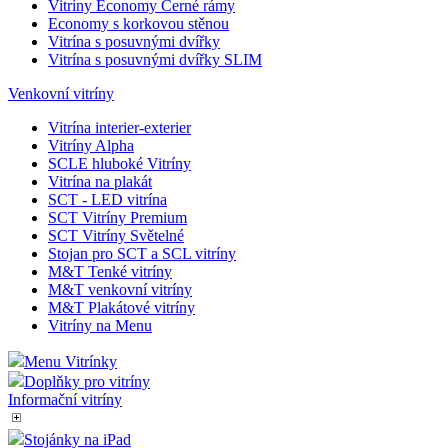
Vitríny Economy Černé rámy
Economy s korkovou stěnou
Vitrína s posuvnými dvířky
Vitrína s posuvnými dvířky SLIM
Venkovní vitríny
Vitrína interier-exterier
Vitríny Alpha
SCLE hluboké Vitríny
Vitrína na plakát
SCT - LED vitrína
SCT Vitríny Premium
SCT Vitríny Světelné
Stojan pro SCT a SCL vitríny
M&T Tenké vitríny
M&T venkovní vitríny
M&T Plakátové vitríny
Vitríny na Menu
Menu Vitrínky
Doplňky pro vitríny
Informační vitríny
Stojánky na iPad