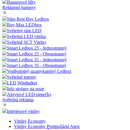
Bannerové lišty
Reklamní bannery
Slim Best Buy Ledbox
Buy Max LEDbox
Světelný rám LED
Světelná LED vitrína
Světelné SCT Vitríny
Smart Ledbox 25 - Jednostranný
Smart Ledbox 25 - Oboustranný
Smart Ledbox 35 - Jednostranný
Smart Ledbox 35 - Oboustranný
Voděodolný uzamykatelný Ledbox
Světelné totemy
LED Windtalker
Info stojany na noze
Akrylové LED rámečky
Světelná reklama
Interiérové vitríny
Vitríny Economy
Vitríny Economy Protipožární Atest