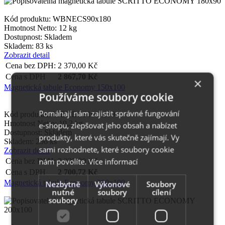
Kód produktu: WBNECS90x180
Hmotnost Netto:
12 kg
Dostupnost:
Skladem
Skladem: 83 ks
Zobrazit detail
Cena bez DPH:
2 370,00
Kč
Cena s DPH
2 867,70
Kč
×
Magnetická tabule Economy 150x100
Používáme soubory cookie
Pomáhají nám zajistit správné fungování
Kód produktu: WBNECS100x150
Hmotnost Netto:
10,3 kg
e-shopu, zlepšovat jeho obsah a nabízet
Dostupnost:
Skladem
produkty, které vás skutečně zajímají. Vy
Skladem: 206 ks
sami rozhodnete, které soubory cookie
Zobrazit detail
nám povolíte.
Více informací
Cena bez DPH:
2 232,00
Kč
Cena s DPH
2 700,72
Kč
Magnetická tabule Economy 200x100
Nezbytně
Výkonové
Soubory
nutné
soubory
cílení
soubory