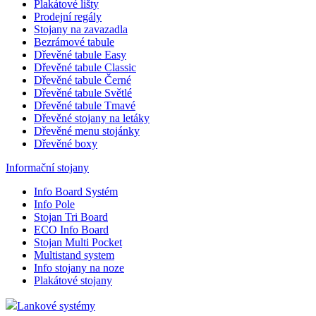
Plakátové lišty
nezby
nutný,
Prodejní regály
bez něj
Stojany na zavazadla
skript
Bezrámové tabule
fungo
Dřevěné tabule Easy
správn
názvu 
Dřevěné tabule Classic
jedineč
Dřevěné tabule Černé
které j
Dřevěné tabule Světlé
identi
přidr
Dřevěné tabule Tmavé
účtu G
Dřevěné stojany na letáky
Analyti
Dřevěné menu stojánky
Dřevěné boxy
__cf_bm
29
Tento
Cloudflare
minut
cookie
Inc.
58
použív
.heureka.group
Informační stojany
sekund
rozliš
lidmi 
Info Board Systém
To je 
Info Pole
přínos
bylo 
Stojan Tri Board
podáva
ECO Info Board
zprávy
Stojan Multi Pocket
použív
jejich
Multistand system
webov
Info stojany na noze
stráne
Plakátové stojany
lctpref
eshop.az-
4
Integr
reklama.cz
týdny
služby
Lankové systémy
2 dny
Livech