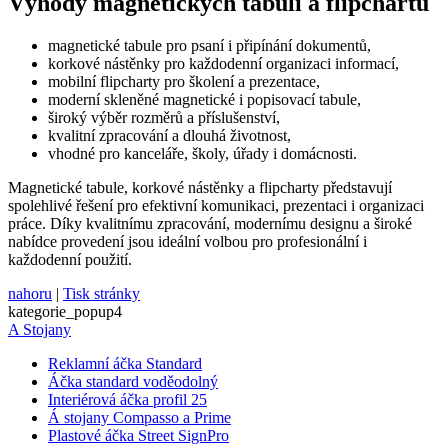
Výhody magnetických tabulí a flipchartů
zákaz
VISITOR_PRIVACY_METADATA
5
Tento
YouTube
magnetické tabule pro psaní i připínání dokumentů,
měsíců
cookie
.youtube.com
4
ukládá
korkové nástěnky pro každodenní organizaci informací,
týdny
souhl
mobilní flipcharty pro školení a prezentace,
uživat
moderní skleněné magnetické i popisovací tabule,
volby
široký výběr rozměrů a příslušenství,
soukr
jejich 
kvalitní zpracování a dlouhá životnost,
s web
vhodné pro kanceláře, školy, úřady i domácnosti.
Zazna
údaje 
Magnetické tabule, korkové nástěnky a flipcharty představují
souhl
návště
spolehlivé řešení pro efektivní komunikaci, prezentaci i organizaci
různý
práce. Díky kvalitnímu zpracování, modernímu designu a široké
zásad
nabídce provedení jsou ideální volbou pro profesionální i
ochra
osobn
každodenní použití.
údajů 
nastav
nahoru
|
Tisk stránky
které z
kategorie_popup4
jejich
prefer
A Stojany
budou
budou
Reklamní áčka Standard
sezení
Áčka standard voděodolný
respek
Interiérová áčka profil 25
mena
.eshop.az-
4
eshop 
Á stojany Compasso a Prime
reklama.cz
týdny
cookie
Plastové áčka Street SignPro
2 dny
měnu,