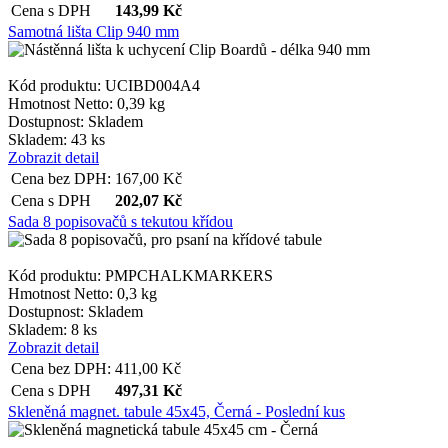
Cena s DPH
143,99
Kč
Samotná lišta Clip 940 mm
Kód produktu: UCIBD004A4
Hmotnost Netto:
0,39 kg
Dostupnost:
Skladem
Skladem: 43 ks
Zobrazit detail
Cena bez DPH:
167,00
Kč
Cena s DPH
202,07
Kč
Sada 8 popisovačů s tekutou křídou
Kód produktu: PMPCHALKMARKERS
Hmotnost Netto:
0,3 kg
Dostupnost:
Skladem
Skladem: 8 ks
Zobrazit detail
Cena bez DPH:
411,00
Kč
Cena s DPH
497,31
Kč
Skleněná magnet. tabule 45x45, Černá - Poslední kus