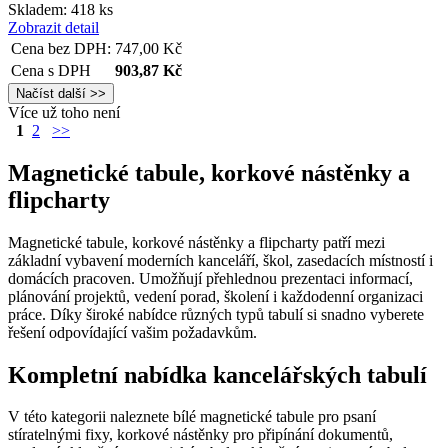
funkce webových stránek, jako je přihlášení
Skladem: 418 ks
uživatele a správa účtu. Webové stránky nelze bez
Zobrazit detail
nezbytně nutných souborů cookie správně používat.
Cena bez DPH:
747,00
Kč
Provider
/
Cena s DPH
903,87
Kč
Název
Vyprší
Popis
Doména
Více už toho není
__cf_bm
29
Tento
Cloudflare
minut
cookie
Inc.
1
2
>>
54
použív
.vimeo.com
sekund
rozliš
Magnetické tabule, korkové nástěnky a
lidmi 
To je 
flipcharty
přínos
bylo 
podáva
zprávy
Magnetické tabule, korkové nástěnky a flipcharty patří mezi
použív
základní vybavení moderních kanceláří, škol, zasedacích místností i
jejich
domácích pracoven. Umožňují přehlednou prezentaci informací,
webov
stráne
plánování projektů, vedení porad, školení i každodenní organizaci
práce. Díky široké nabídce různých typů tabulí si snadno vyberete
shop5_uid
.eshop.az-
4
Identif
řešení odpovídající vašim požadavkům.
reklama.cz
týdny
eshopu
2 dny
pozná,
jedná 
Kompletní nabídka kancelářských tabulí
stejné
Google
zákazn
Privacy Policy
byly z
V této kategorii naleznete bílé magnetické tabule pro psaní
funkce
stíratelnými fixy, korkové nástěnky pro připínání dokumentů,
zejmé