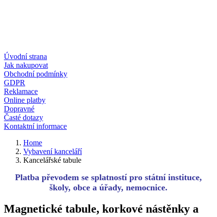
Úvodní strana
Jak nakupovat
Obchodní podmínky
GDPR
Reklamace
Online platby
Dopravné
Časté dotazy
Kontaktní informace
Home
Vybavení kanceláří
Kancelářské tabule
Platba převodem se splatností pro státní instituce,
školy, obce a úřady, nemocnice.
Magnetické tabule, korkové nástěnky a