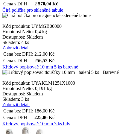
Cena s DPH
2 570,04
Kč
Čirá polička pro skleněné tabule
Kód produktu: UYMGB00000
Hmotnost Netto:
0,4 kg
Dostupnost:
Skladem
Skladem: 4 ks
Zobrazit detail
Cena bez DPH:
212,00
Kč
Cena s DPH
256,52
Kč
Křídový popisovač 10 mm 5 ks barevné
Kód produktu: UYAKLM1251X1000
Hmotnost Netto:
0,191 kg
Dostupnost:
Skladem
Skladem: 3 ks
Zobrazit detail
Cena bez DPH:
186,00
Kč
Cena s DPH
225,06
Kč
Křídový popisovač 10 mm 3 ks bílý