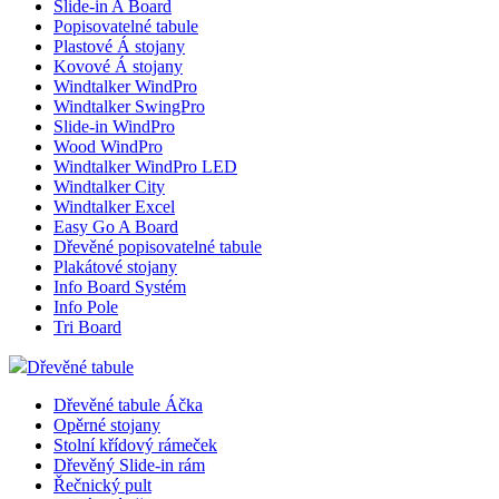
Slide-in A Board
zákazn
použí
Popisovatelné tabule
Plastové Á stojany
CookieScriptConsent
2
Tento
CookieScript
Kovové Á stojany
měsíce
cookie
eshop.az-
Windtalker WindPro
služba
reklama.cz
Script
Windtalker SwingPro
zapam
Slide-in WindPro
předv
Wood WindPro
souhla
soubor
Windtalker WindPro LED
návště
Windtalker City
nutné,
Windtalker Excel
banner
Easy Go A Board
Cookie
Script
Dřevěné popisovatelné tabule
fungov
Plakátové stojany
správn
Info Board Systém
_dc_gtm_UA-3819248-14
.eshop.az-
55
Tento
Info Pole
reklama.cz
sekund
cookie
Tri Board
přidru
webů
Dřevěné tabule
použív
Správc
Google
Dřevěné tabule Áčka
načten
Opěrné stojany
skript
Stolní křídový rámeček
na str
Pokud 
Dřevěný Slide-in rám
použit,
Řečnický pult
považo