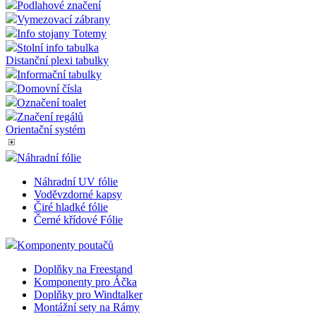
Podlahové značení
Vymezovací zábrany
Info stojany Totemy
Stolní info tabulka
Distanční plexi tabulky
Informační tabulky
Domovní čísla
Označení toalet
Značení regálů
Orientační systém
Náhradní fólie
Náhradní UV fólie
Voděvzdorné kapsy
Čiré hladké fólie
Černé křídové Fólie
Komponenty poutačů
Doplňky na Freestand
Komponenty pro Áčka
Doplňky pro Windtalker
Montážní sety na Rámy