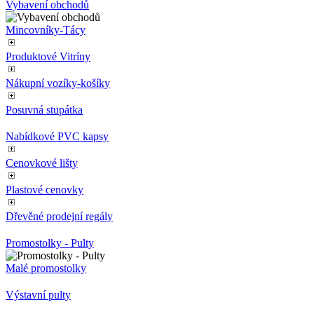
Vybavení obchodů
soubor cook
relace, bude
pravděpod
Mincovníky-Tácy
použit jako 
správu stav
relace.
Produktové Vitríny
VISITOR_INFO1_LIVE
5 měsíců
Tento soub
Google LLC
Nákupní vozíky-košíky
4 týdny
cookie
.youtube.com
nastavuje
Youtube ke
Posuvná stupátka
sledování
uživatelský
předvoleb p
Nabídkové PVC kapsy
videa Youtu
vložená do
Cenovkové lišty
webů; může
také určit, z
návštěvník
Plastové cenovky
webu použí
novou neb
starou verzi
Dřevěné prodejní regály
rozhraní
Youtube.
Promostolky - Pulty
YSC
Zavřením
Tento soub
Google LLC
prohlížeče
cookie
.youtube.com
Malé promostolky
nastavuje
YouTube ke
sledování
Výstavní pulty
zobrazení
vložených vi