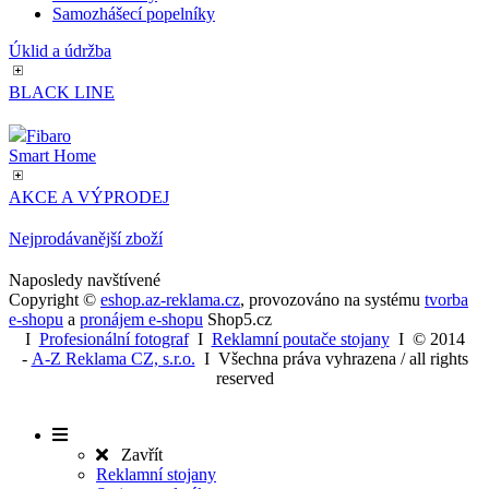
Samozhášecí popelníky
Úklid a údržba
BLACK LINE
Fibaro
Smart Home
AKCE A VÝPRODEJ
Nejprodávanější zboží
Naposledy navštívené
Copyright ©
eshop.az-reklama.cz
,
provozováno na systému
tvorba
e-shopu
a
pronájem e-shopu
Shop5.cz
I
Profesionální fotograf
I
Reklamní poutače stojany
I
© 2014
-
A-Z Reklama CZ, s.r.o.
I Všechna práva vyhrazena / all rights
reserved
Zavřít
Reklamní stojany