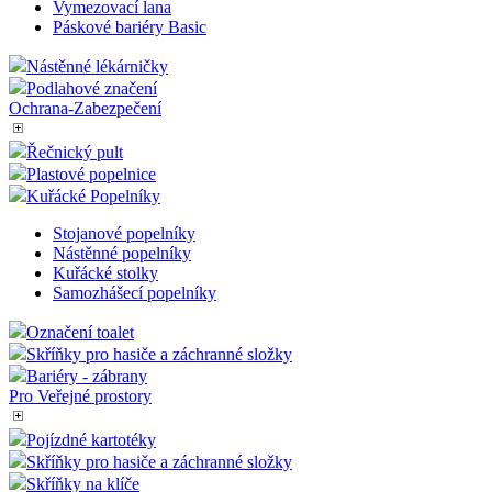
Vymezovací lana
Páskové bariéry Basic
Nástěnné lékárničky
Podlahové značení
Ochrana-Zabezpečení
Řečnický pult
Plastové popelnice
Kuřácké Popelníky
Stojanové popelníky
Nástěnné popelníky
Kuřácké stolky
Samozhášecí popelníky
Označení toalet
Skříňky pro hasiče a záchranné složky
Bariéry - zábrany
Pro Veřejné prostory
Pojízdné kartotéky
Skříňky pro hasiče a záchranné složky
Skříňky na klíče