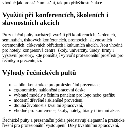
vhodné jak pro stálé umístění, tak pro příležitostné akce.
Využití při konferencích, školeních i
slavnostních akcích
Prezentační pulty nacházejí využití při konferencích, školeních,
seminářích, tiskových konferencích, promocích, slavnostních
ceremoniích, církevních obřadech i kulturních akcích. Jsou vhodné
pro hotely, kongresová centra, školy, univerzity, úřady, firmy i
výstavní prostory, kde pomáhají vytvořit profesionální prostředí pro
řečníky a prezentující.
Výhody řečnických pultů
stabilní konstrukce pro profesionální prezentace,
ergonomicky nakloněná pracovní deska,
vybrané modely s čelním panelem pro logo nebo grafiku,
moderní dřevěné i skleněné provedení,
dlouhá životnost a kvalitní zpracování,
vhodné pro konference, školy, hotely, úřady i firemní akce.
Řečnické pulty a prezentační pódia představují elegantní a praktické
řešení pro profesionální vystoupení. Díky kvalitnímu zpracování,