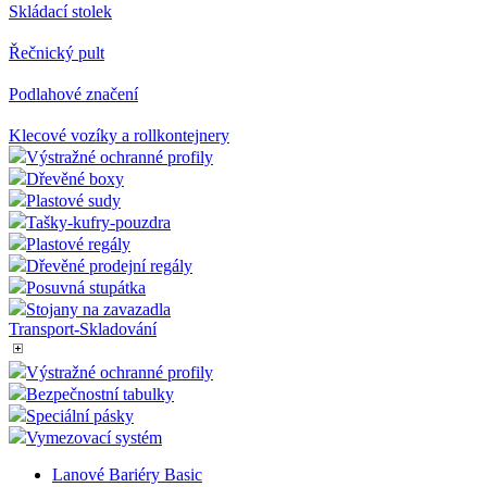
Skládací stolek
Řečnický pult
Podlahové značení
Klecové vozíky a rollkontejnery
Výstražné ochranné profily
Dřevěné boxy
Plastové sudy
Tašky-kufry-pouzdra
Plastové regály
Dřevěné prodejní regály
Posuvná stupátka
Stojany na zavazadla
Transport-Skladování
Výstražné ochranné profily
Bezpečnostní tabulky
Speciální pásky
Vymezovací systém
Lanové Bariéry Basic