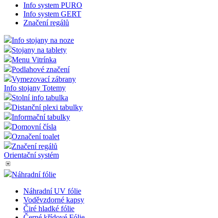
zákaz
Info system PURO
Info system GERT
VISITOR_PRIVACY_METADATA
5
Tento
YouTube
Značení regálů
měsíců
cookie
.youtube.com
4
ukládá
týdny
souhl
Info stojany na noze
uživat
Stojany na tablety
volby
soukr
Menu Vitrínka
jejich 
Podlahové značení
s web
Zazna
Vymezovací zábrany
údaje 
Info stojany Totemy
souhl
Stolní info tabulka
návště
různý
Distanční plexi tabulky
zásad
Informační tabulky
ochra
osobn
Domovní čísla
údajů 
Označení toalet
nastav
které z
Značení regálů
jejich
Orientační systém
prefer
budou
budou
Náhradní fólie
sezení
respek
Náhradní UV fólie
Voděvzdorné kapsy
mena
.eshop.az-
4
eshop 
reklama.cz
týdny
cookie
Čiré hladké fólie
2 dny
měnu,
Černé křídové Fólie