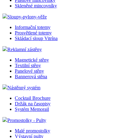
Plastové mincovníky
Skleněné mincovníky
Sloupy-pylony-věže
Informační totemy
Prosvětlené totemy
Skládací sloup Vitrína
Reklamní zástěny
Magnetické stěny
Textilní stěny
Panelové stěny
Bannerová stěna
Nástěnný systém
Cocktail Brochure
Držák na časopisy
Systém Memorail
Promostolky - Pulty
Malé promostolky
Výstavní pulty