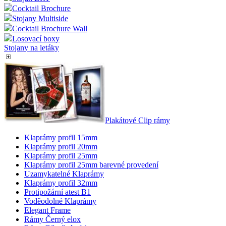
Cocktail Brochure
Stojany Multiside
Cocktail Brochure Wall
Losovací boxy
Stojany na letáky
Plakátové Clip rámy
Klaprámy profil 15mm
Klaprámy profil 20mm
Klaprámy profil 25mm
Klaprámy profil 25mm barevné provedení
Uzamykatelné Klaprámy
Klaprámy profil 32mm
Protipožární atest B1
Voděodolné Klaprámy
Elegant Frame
Rámy Černý elox