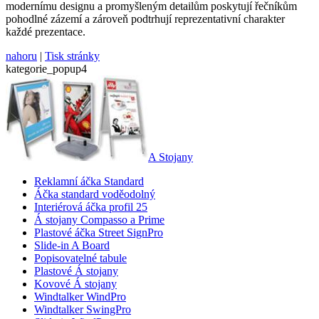
modernímu designu a promyšleným detailům poskytují řečníkům
pohodlné zázemí a zároveň podtrhují reprezentativní charakter
každé prezentace.
nahoru
|
Tisk stránky
kategorie_popup4
A Stojany
Reklamní áčka Standard
Áčka standard voděodolný
Interiérová áčka profil 25
Á stojany Compasso a Prime
Plastové áčka Street SignPro
Slide-in A Board
Popisovatelné tabule
Plastové Á stojany
Kovové Á stojany
Windtalker WindPro
Windtalker SwingPro