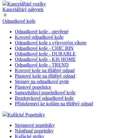
Kancelářské vozíky
Kancelářský nábytek
Odpadkové koše
Odpadkové koše - otevřené
Kovové odpadkové koše
Odpadkové koše s výkyvným víkem
Odpadkové koše - CHIC BIN
Odpadkové koše - DURABLE
Odpadkové koše - KIS HOME
Odpadkové koše - TREND
Kovové koše na tříděný odpad
Plastové koše na tříděný odpad
Stojany na odpadkové pytle
Plastové popelnice
Samozhášecí popelníkové koše
Bezdotykové odpadkové koše
Příslušenství ke košům na tříděný odpad
Kuřácké Popelníky
Stojanové popelníky
Nástěnné popelníky
Kuřácké stolky