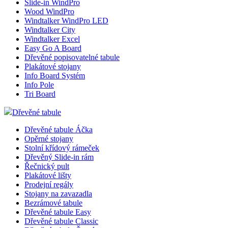
Slide-in WindPro
Wood WindPro
Windtalker WindPro LED
Windtalker City
Windtalker Excel
Easy Go A Board
Dřevěné popisovatelné tabule
Plakátové stojany
Info Board Systém
Info Pole
Tri Board
Dřevěné tabule
Dřevěné tabule Áčka
Opěrné stojany
Stolní křídový rámeček
Dřevěný Slide-in rám
Řečnický pult
Plakátové lišty
Prodejní regály
Stojany na zavazadla
Bezrámové tabule
Dřevěné tabule Easy
Dřevěné tabule Classic