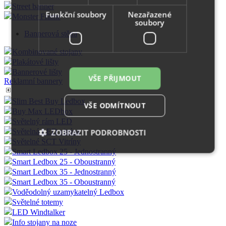
Street banner
Funkční soubory
Nezařazené
Monster Frame
soubory
Bannerová stěna
Kombinované stojany
Plakátové lišty
Bannerové lišty
VŠE PŘIJMOUT
Reklamní bannery
Slim Best Buy Ledbox
VŠE ODMÍTNOUT
Buy Max LEDbox
Světelný rám LED
Světelná LED vitrína
ZOBRAZIT PODROBNOSTI
Světelné SCT Vitríny
Smart Ledbox 25 - Jednostranný
Smart Ledbox 25 - Oboustranný
Smart Ledbox 35 - Jednostranný
Nezbytně nutné soubory
Výkonové soubory
Smart Ledbox 35 - Oboustranný
Soubory cílení
Funkční soubory
Voděodolný uzamykatelný Ledbox
Světelné totemy
Nezařazené soubory
LED Windtalker
Nezbytně nutné soubory cookie umožňují základní
Info stojany na noze