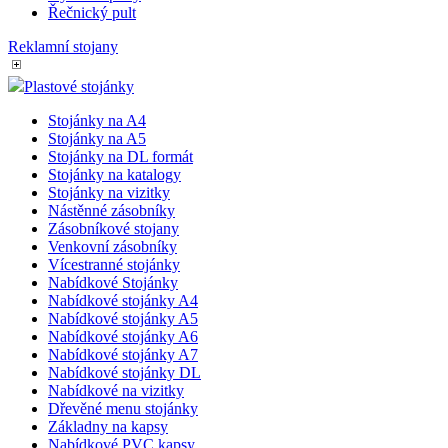
Řečnický pult
Reklamní stojany
Plastové stojánky
Stojánky na A4
Stojánky na A5
Stojánky na DL formát
Stojánky na katalogy
Stojánky na vizitky
Nástěnné zásobníky
Zásobníkové stojany
Venkovní zásobníky
Vícestranné stojánky
Nabídkové Stojánky
Nabídkové stojánky A4
Nabídkové stojánky A5
Nabídkové stojánky A6
Nabídkové stojánky A7
Nabídkové stojánky DL
Nabídkové na vizitky
Dřevěné menu stojánky
Základny na kapsy
Nabídkové PVC kapsy