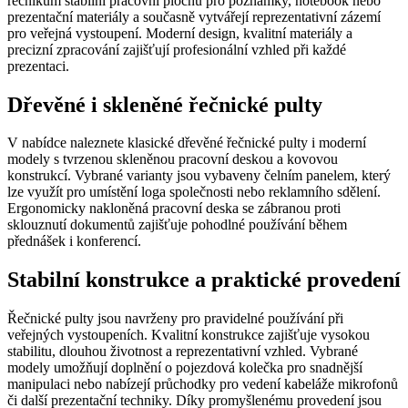
řečníkům stabilní pracovní plochu pro poznámky, notebook nebo
prezentační materiály a současně vytvářejí reprezentativní zázemí
pro veřejná vystoupení. Moderní design, kvalitní materiály a
precizní zpracování zajišťují profesionální vzhled při každé
prezentaci.
Dřevěné i skleněné řečnické pulty
V nabídce naleznete klasické dřevěné řečnické pulty i moderní
modely s tvrzenou skleněnou pracovní deskou a kovovou
konstrukcí. Vybrané varianty jsou vybaveny čelním panelem, který
lze využít pro umístění loga společnosti nebo reklamního sdělení.
Ergonomicky nakloněná pracovní deska se zábranou proti
sklouznutí dokumentů zajišťuje pohodlné používání během
přednášek i konferencí.
Stabilní konstrukce a praktické provedení
Řečnické pulty jsou navrženy pro pravidelné používání při
veřejných vystoupeních. Kvalitní konstrukce zajišťuje vysokou
stabilitu, dlouhou životnost a reprezentativní vzhled. Vybrané
modely umožňují doplnění o pojezdová kolečka pro snadnější
manipulaci nebo nabízejí průchodky pro vedení kabeláže mikrofonů
či další prezentační techniky. Díky promyšlenému provedení jsou