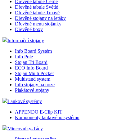
Dřevěné tabule Černé
Dřevěné tabule Světlé
Dřevěné tabule Tmavé
Dřevěné stojany na letáky
Dřevěné menu stojánky
Dřevěné boxy
Informační stojany
Info Board Systém
Info Pole
Stojan Tri Board
ECO Info Board
Stojan Multi Pocket
Multistand system
Info stojany na noze
Plakátové stojany
Lankové systémy
APPENDO E-Clip KIT
Komponenty lankového systému
Mincovníky-Tácy