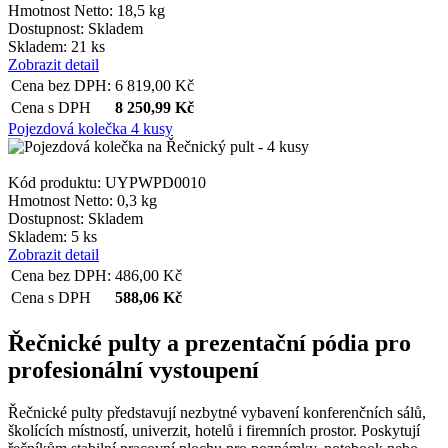
Hmotnost Netto:
18,5 kg
Dostupnost:
Skladem
Skladem: 21 ks
Zobrazit detail
Cena bez DPH:
6 819,00
Kč
Cena s DPH
8 250,99
Kč
Pojezdová kolečka 4 kusy
Kód produktu: UYPWPD0010
Hmotnost Netto:
0,3 kg
Dostupnost:
Skladem
Skladem: 5 ks
Zobrazit detail
Cena bez DPH:
486,00
Kč
Cena s DPH
588,06
Kč
Řečnické pulty a prezentační pódia pro
profesionální vystoupení
Řečnické pulty představují nezbytné vybavení konferenčních sálů,
školících místností, univerzit, hotelů i firemních prostor. Poskytují