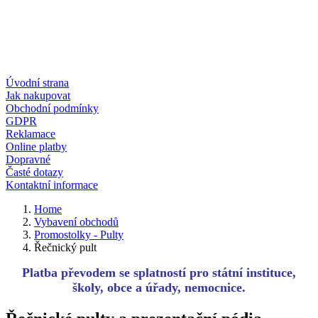
Úvodní strana
Jak nakupovat
Obchodní podmínky
GDPR
Reklamace
Online platby
Dopravné
Časté dotazy
Kontaktní informace
Home
Vybavení obchodů
Promostolky - Pulty
Řečnický pult
Platba převodem se splatností pro státní instituce,
školy, obce a úřady, nemocnice.