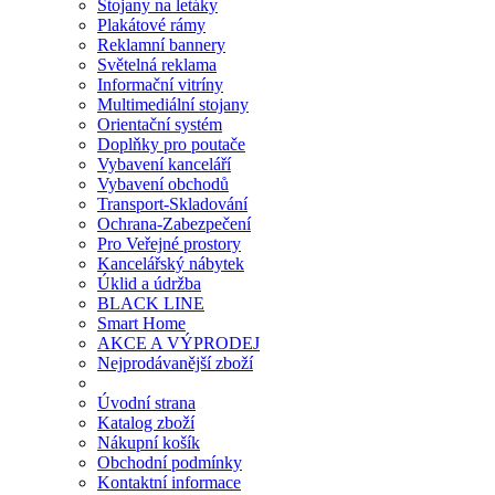
Stojany na letáky
Plakátové rámy
Reklamní bannery
Světelná reklama
Informační vitríny
Multimediální stojany
Orientační systém
Doplňky pro poutače
Vybavení kanceláří
Vybavení obchodů
Transport-Skladování
Ochrana-Zabezpečení
Pro Veřejné prostory
Kancelářský nábytek
Úklid a údržba
BLACK LINE
Smart Home
AKCE A VÝPRODEJ
Nejprodávanější zboží
Úvodní strana
Katalog zboží
Nákupní košík
Obchodní podmínky
Kontaktní informace