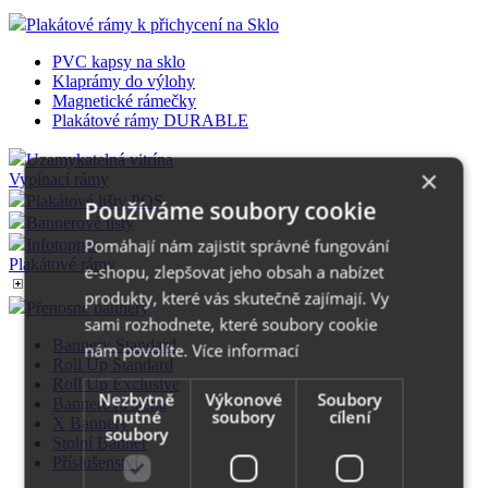
Plakátové rámy k přichycení na Sklo
PVC kapsy na sklo
Klaprámy do výlohy
Magnetické rámečky
Plakátové rámy DURABLE
Uzamykatelná vitrína
×
Vypínací rámy
Plakátové lišty POS
Používáme soubory cookie
Bannerové lišty
Pomáhají nám zajistit správné fungování
Infotopper
Plakátové rámy
e-shopu, zlepšovat jeho obsah a nabízet
produkty, které vás skutečně zajímají. Vy
Přenosné bannery
sami rozhodnete, které soubory cookie
Bannery Standard
nám povolíte.
Více informací
Roll Up Standard
Roll Up Exclusive
Nezbytně
Výkonové
Soubory
Bannerová stěna
nutné
soubory
cílení
X Bannery
soubory
Stolní Banner
Příslušenství