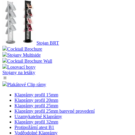
Stojan BRT
Cocktail Brochure
Stojany Multiside
Cocktail Brochure Wall
Losovací boxy
Stojany na letáky
Plakátové Clip rámy
Klaprámy profil 15mm
Klaprámy profil 20mm
Klaprámy profil 25mm
Klaprámy profil 25mm barevné provedení
Uzamykatelné Klaprámy
Klaprámy profil 32mm
Protipožární atest B1
Voděodolné Klaprámy