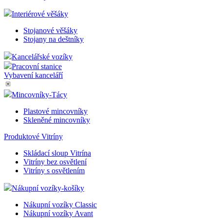
Interiérové věšáky
Stojanové věšáky
Stojany na deštníky
Kancelářské vozíky
Pracovní stanice
Vybavení kanceláří
Mincovníky-Tácy
Plastové mincovníky
Skleněné mincovníky
Produktové Vitríny
Skládací sloup Vitrína
Vitríny bez osvětlení
Vitríny s osvětlením
Nákupní vozíky-košíky
Nákupní vozíky Classic
Nákupní vozíky Avant