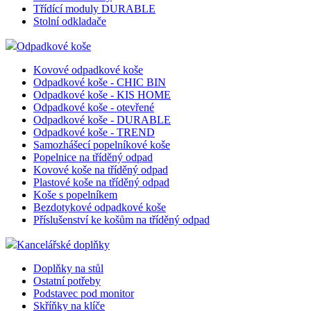
Třídící moduly DURABLE
Stolní odkladače
Odpadkové koše
Kovové odpadkové koše
Odpadkové koše - CHIC BIN
Odpadkové koše - KIS HOME
Odpadkové koše - otevřené
Odpadkové koše - DURABLE
Odpadkové koše - TREND
Samozhášecí popelníkové koše
Popelnice na tříděný odpad
Kovové koše na tříděný odpad
Plastové koše na tříděný odpad
Koše s popelníkem
Bezdotykové odpadkové koše
Příslušenství ke košům na tříděný odpad
Kancelářské doplňky
Doplňky na stůl
Ostatní potřeby
Podstavec pod monitor
Skříňky na klíče