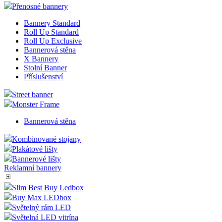
Přenosné bannery
Bannery Standard
Roll Up Standard
Roll Up Exclusive
Bannerová stěna
X Bannery
Stolní Banner
Příslušenství
Street banner
Monster Frame
Bannerová stěna
Kombinované stojany
Plakátové lišty
Bannerové lišty
Reklamní bannery
Slim Best Buy Ledbox
Buy Max LEDbox
Světelný rám LED
Světelná LED vitrína