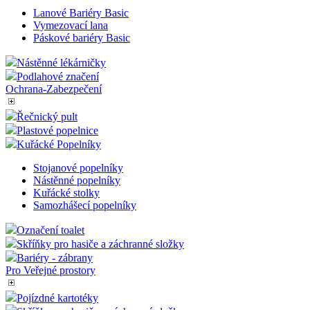
Lanové Bariéry Basic
Vymezovací lana
Páskové bariéry Basic
Nástěnné lékárničky
Podlahové značení
Ochrana-Zabezpečení
Řečnický pult
Plastové popelnice
Kuřácké Popelníky
Stojanové popelníky
Nástěnné popelníky
Kuřácké stolky
Samozhášecí popelníky
Označení toalet
Skříňky pro hasiče a záchranné složky
Bariéry - zábrany
Pro Veřejné prostory
Pojízdné kartotéky