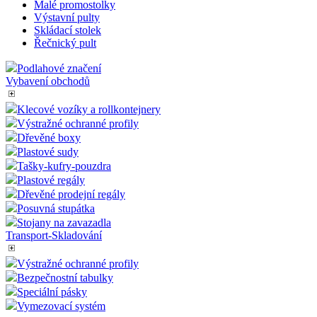
Malé promostolky
Výstavní pulty
Skládací stolek
Řečnický pult
Podlahové značení
Vybavení obchodů
Klecové vozíky a rollkontejnery
Výstražné ochranné profily
Dřevěné boxy
Plastové sudy
Tašky-kufry-pouzdra
Plastové regály
Dřevěné prodejní regály
Posuvná stupátka
Stojany na zavazadla
Transport-Skladování
Výstražné ochranné profily
Bezpečnostní tabulky
Speciální pásky
Vymezovací systém