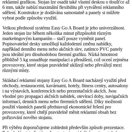
reklamní grafikou. Stojan lze osadit také vlastní deskou o tloušťce až
6 mm, takže nabízí maximální flexibilitu při vytváření reklamního
sdělení. Konstrukce je dodávána samostatně a panely si můžete
vybrat podle způsobu využití.
Velkou předností systému Easy Go A Board je jeho univerzálnost.
Jeden stojan lze během několika minut přizpůsobit různým
marketingovým kampaním – stačí pouze vyměnit panel.
Popisovatelné desky umožňují každodenní změnu nabídky,
například denního menu nebo akčních slev, zatímco PVC panely
jsou ideální pro dlouhodobou firemní grafiku. Nízká hmotnost
přibližně 5 kg usnadňuje manipulaci a přenášení, což ocení zejména
provozovny, které stojan pravidelně uklízejí nebo převážejí mezi
různými místy.
Skládací reklamní stojany Easy Go A Board nacházejí využití před
obchody, restauracemi, kavárnami, hotely, fitness centry, autosalony
i na výstavách, konferencích nebo prezentačních akcích. Jsou
vhodné pro propagaci akčních nabídek, otevírací doby, navigačních
informací, denních menu nebo firemních sdělení. Díky možnosti
použití vlastních panelů představují ekonomické řešení pro
provozovny, které chtějí pravidelně měnit reklamní obsah bez
pořizování nového stojanu.
Při výběru doporučujeme zohlednit především způsob prezentace.