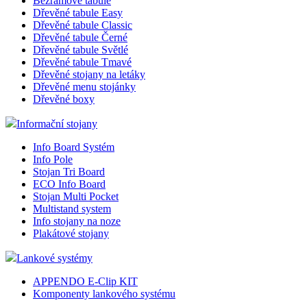
Bezrámové tabule
Dřevěné tabule Easy
Dřevěné tabule Classic
Dřevěné tabule Černé
Dřevěné tabule Světlé
Dřevěné tabule Tmavé
Dřevěné stojany na letáky
Dřevěné menu stojánky
Dřevěné boxy
Informační stojany
Info Board Systém
Info Pole
Stojan Tri Board
ECO Info Board
Stojan Multi Pocket
Multistand system
Info stojany na noze
Plakátové stojany
Lankové systémy
APPENDO E-Clip KIT
Komponenty lankového systému