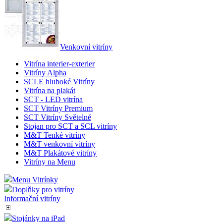
Venkovní vitríny
Vitrína interier-exterier
Vitríny Alpha
SCLE hluboké Vitríny
Vitrína na plakát
SCT - LED vitrína
SCT Vitríny Premium
SCT Vitríny Světelné
Stojan pro SCT a SCL vitríny
M&T Tenké vitríny
M&T venkovní vitríny
M&T Plakátové vitríny
Vitríny na Menu
Menu Vitrínky
Doplňky pro vitríny
Informační vitríny
Stojánky na iPad