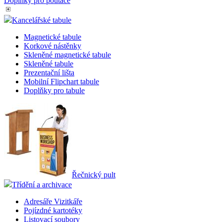
Doplňky pro poutače
Kancelářské tabule
Magnetické tabule
Korkové nástěnky
Skleněné magnetické tabule
Skleněné tabule
Prezentační lišta
Mobilní Flipchart tabule
Doplňky pro tabule
Řečnický pult
Třídění a archivace
Adresáře Vizitkáře
Pojízdné kartotéky
Listovací soubory