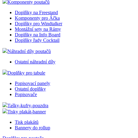
Komponenty poutačů
Doplňky na Freestand
Komponenty pro Áčka
Doplňky pro Windtalker
Montážní sety na Rámy
Doplňky na Info Board
Doplňky řady Cocktail
Náhradní díly poutačů
Ostatní náhradní díly
Doplňky pro tabule
Popisovací panely
Ostatní doplňky
Popisovače
Tašky-kufry-pouzdra
Tisky plakát-banner
Tisk plakátů
Bannery do rollup