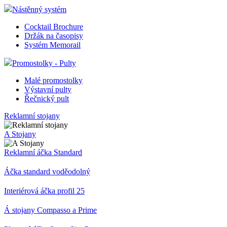
Nástěnný systém
Cocktail Brochure
Držák na časopisy
Systém Memorail
Promostolky - Pulty
Malé promostolky
Výstavní pulty
Řečnický pult
Reklamní stojany
A Stojany
Reklamní áčka Standard
Áčka standard voděodolný
Interiérová áčka profil 25
Á stojany Compasso a Prime