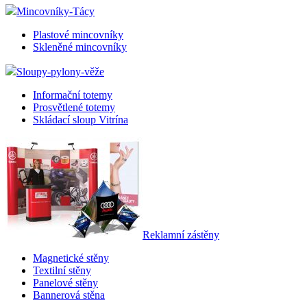
Mincovníky-Tácy
Plastové mincovníky
Skleněné mincovníky
Sloupy-pylony-věže
Informační totemy
Prosvětlené totemy
Skládací sloup Vitrína
Reklamní zástěny
Magnetické stěny
Textilní stěny
Panelové stěny
Bannerová stěna