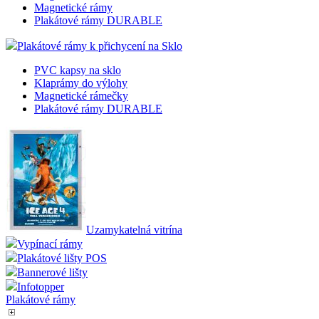
Magnetické rámy
Plakátové rámy DURABLE
Plakátové rámy k přichycení na Sklo
PVC kapsy na sklo
Klaprámy do výlohy
Magnetické rámečky
Plakátové rámy DURABLE
Uzamykatelná vitrína
Vypínací rámy
Plakátové lišty POS
Bannerové lišty
Infotopper
Plakátové rámy