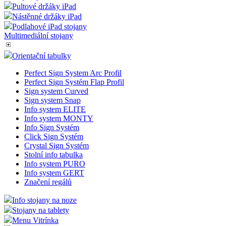
Pultové držáky iPad
Nástěnné držáky iPad
Podlahové iPad stojany
Multimediální stojany
Orientační tabulky
Perfect Sign System Arc Profil
Perfect Sign Systém Flap Profil
Sign system Curved
Sign system Snap
Info system ELITE
Info system MONTY
Info Sign Systém
Click Sign Systém
Crystal Sign Systém
Stolní info tabulka
Info system PURO
Info system GERT
Značení regálů
Info stojany na noze
Stojany na tablety
Menu Vitrínka