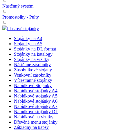
Nástěnný systém
Promostolky - Pulty
Plastové stojánky
Stojánky na A4
Stojánky na A5
Stojánky na DL formát
Stojánky na katalogy
Stojánky na vizitky
Nástěnné zásobníky
Zásobníkové stojany
Venkovní zásobníky
Vícestranné stojánky
Nabídkové Stojánky
Nabídkové stojánky A4
Nabídkové stojánky A5
Nabídkové stojánky A6
Nabídkové stojánky A7
Nabídkové stojánky DL
Nabídkové na vizitky
Dřevěné menu stojánky
Základny na kapsy