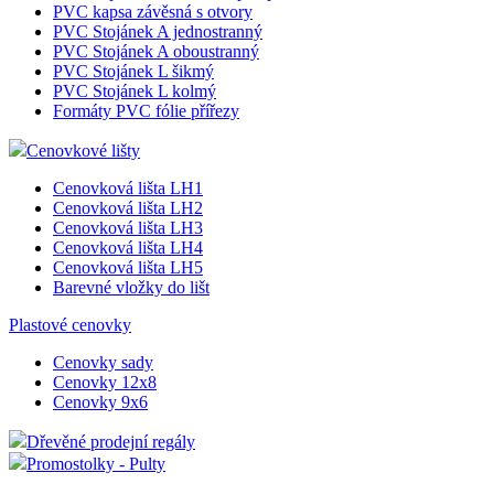
PVC kapsa závěsná s otvory
PVC Stojánek A jednostranný
PVC Stojánek A oboustranný
PVC Stojánek L šikmý
PVC Stojánek L kolmý
Formáty PVC fólie přířezy
Cenovkové lišty
Cenovková lišta LH1
Cenovková lišta LH2
Cenovková lišta LH3
Cenovková lišta LH4
Cenovková lišta LH5
Barevné vložky do lišt
Plastové cenovky
Cenovky sady
Cenovky 12x8
Cenovky 9x6
Dřevěné prodejní regály
Promostolky - Pulty