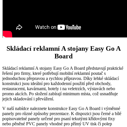
Skládací reklamní A stojany Easy Go A
Board
Skládací reklamní A stojany Easy Go A Board představují praktické
řešení pro firmy, které potřebují mobilní reklamní poutač s
jednoduchou přepravou a rychlou přípravou. Díky lehké skládací
konstrukci jsou ideální pro každodenní použití před obchody,
restauracemi, kavárnami, hotely i na veletrzích, výstavách nebo
promo akcích. Po složení zabírají minimum místa, což usnadňuje
jejich skladování i převážení.
V naší nabídce naleznete konstrukce Easy Go A Board i výměnné
panely pro různé způsoby prezentace. K dispozici jsou černé a bílé
popisovatelné panely určené pro psaní tekutými křídovými fixy
nebo pěněné PVC panely vhodné pro přímý UV tisk či polep