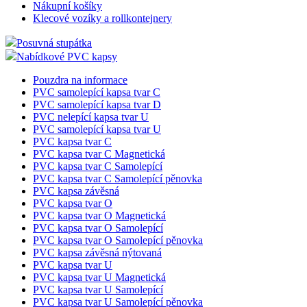
Nákupní košíky
Klecové vozíky a rollkontejnery
Posuvná stupátka
Nabídkové PVC kapsy
Pouzdra na informace
PVC samolepící kapsa tvar C
PVC samolepící kapsa tvar D
PVC nelepící kapsa tvar U
PVC samolepící kapsa tvar U
PVC kapsa tvar C
PVC kapsa tvar C Magnetická
PVC kapsa tvar C Samolepící
PVC kapsa tvar C Samolepící pěnovka
PVC kapsa závěsná
PVC kapsa tvar O
PVC kapsa tvar O Magnetická
PVC kapsa tvar O Samolepící
PVC kapsa tvar O Samolepící pěnovka
PVC kapsa závěsná nýtovaná
PVC kapsa tvar U
PVC kapsa tvar U Magnetická
PVC kapsa tvar U Samolepící
PVC kapsa tvar U Samolepící pěnovka