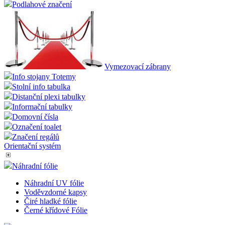
Podlahové značení
Vymezovací zábrany
Info stojany Totemy
Stolní info tabulka
Distanční plexi tabulky
Informační tabulky
Domovní čísla
Označení toalet
Značení regálů
Orientační systém
Náhradní fólie
Náhradní UV fólie
Voděvzdorné kapsy
Čiré hladké fólie
Černé křídové Fólie