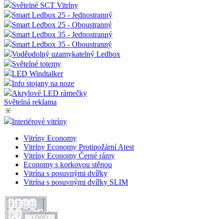
Světelné SCT Vitríny
Smart Ledbox 25 - Jednostranný
Smart Ledbox 25 - Oboustranný
Smart Ledbox 35 - Jednostranný
Smart Ledbox 35 - Oboustranný
Voděodolný uzamykatelný Ledbox
Světelné totemy
LED Windtalker
Info stojany na noze
Akrylové LED rámečky
Světelná reklama
Interiérové vitríny
Vitríny Economy
Vitríny Economy Protipožární Atest
Vitríny Economy Černé rámy
Economy s korkovou stěnou
Vitrína s posuvnými dvířky
Vitrína s posuvnými dvířky SLIM