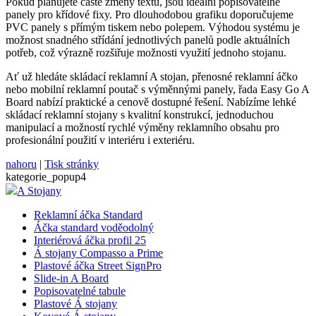
Pokud plánujete časté změny textu, jsou ideální popisovatelné
panely pro křídové fixy. Pro dlouhodobou grafiku doporučujeme
PVC panely s přímým tiskem nebo polepem. Výhodou systému je
možnost snadného střídání jednotlivých panelů podle aktuálních
potřeb, což výrazně rozšiřuje možnosti využití jednoho stojanu.
Ať už hledáte skládací reklamní A stojan, přenosné reklamní áčko
nebo mobilní reklamní poutač s výměnnými panely, řada Easy Go A
Board nabízí praktické a cenově dostupné řešení. Nabízíme lehké
skládací reklamní stojany s kvalitní konstrukcí, jednoduchou
manipulací a možností rychlé výměny reklamního obsahu pro
profesionální použití v interiéru i exteriéru.
nahoru
|
Tisk stránky
kategorie_popup4
A Stojany
Reklamní áčka Standard
Áčka standard voděodolný
Interiérová áčka profil 25
Á stojany Compasso a Prime
Plastové áčka Street SignPro
Slide-in A Board
Popisovatelné tabule
Plastové Á stojany