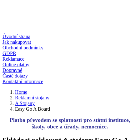
Úvodní strana
Jak nakupovat
Obchodní podmínky
GDPR
Reklamace
Online platby
Dopravné
Časté dotazy
Kontaktní informace
Home
Reklamní stojany
A Stojany
Easy Go A Board
Platba převodem se splatností pro státní instituce,
školy, obce a úřady, nemocnice.