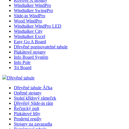
Kovové Á stojany
Windtalker WindPro
Windtalker SwingPro
Slide-in WindPro
Wood WindPro
Windtalker WindPro LED
Windtalker City
Windtalker Excel
Easy Go A Board
Dřevěné popisovatelné tabule
Plakátové stojany
Info Board Systém
Info Pole
Tri Board
Dřevěné tabule
Dřevěné tabule Áčka
Opěrné stojany
Stolní křídový rámeček
Dřevěný Slide-in rám
Řečnický pult
Plakátové lišty
Prodejní regály
Stojany na zavazadla