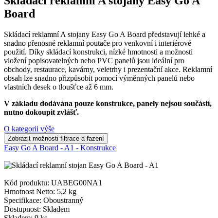
Skládací reklamní A stojany Easy Go A
Board
Skládací reklamní A stojany Easy Go A Board představují lehké a
snadno přenosné reklamní poutače pro venkovní i interiérové
použití. Díky skládací konstrukci, nízké hmotnosti a možnosti
vložení popisovatelných nebo PVC panelů jsou ideální pro
obchody, restaurace, kavárny, veletrhy i prezentační akce. Reklamní
obsah lze snadno přizpůsobit pomocí výměnných panelů nebo
vlastních desek o tloušťce až 6 mm.
V základu dodávána pouze konstrukce, panely nejsou součástí,
nutno dokoupit zvlášť.
O kategorii výše
Easy Go A Board - A1 - Konstrukce
Kód produktu: UABEG00NA1
Hmotnost Netto:
5,2 kg
Specifikace:
Oboustranný
Dostupnost:
Skladem
Skladem: 9 ks