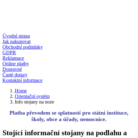
Úvodní strana
Jak nakupovat
Obchodní podmínky
GDPR
Reklamace
Online platby
Dopravné
Časté dotazy
Kontaktní informace
Home
Orientační systém
Info stojany na noze
Platba převodem se splatností pro státní instituce,
školy, obce a úřady, nemocnice.
Stojící informační stojany na podlahu a