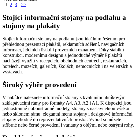
funkce webových stránek, jako je přihlášení
1
2
3
>>
uživatele a správa účtu. Webové stránky nelze bez
nezbytně nutných souborů cookie správně používat.
Stojící informační stojany na podlahu a
Provider
/
Název
Vyprší
Popis
stojany na plakáty
Doména
__cf_bm
29
Tento
Cloudflare
Stojící informační stojany na podlahu jsou ideálním řešením pro
minut
cookie
Inc.
54
použív
.vimeo.com
přehlednou prezentaci plakátů, reklamních sdělení, navigačních
sekund
rozliš
informací, jídelních lístků i provozních oznámení. Díky stabilní
lidmi 
konstrukci, modernímu designu a jednoduché výměně plakátů
To je 
přínos
nacházejí využití v recepcích, obchodních centrech, restauracích,
bylo 
hotelech, muzeích, galeriích, školách, nemocnicích i na veletrzích a
podáva
výstavách.
zprávy
použív
jejich
Široký výběr provedení
webov
stráne
V nabídce naleznete informační stojany s kvalitními hliníkovými
shop5_uid
.eshop.az-
4
Identif
zaklapávacími rámy pro formáty A4, A3, A2 i A1. K dispozici jsou
reklama.cz
týdny
eshopu
2 dny
pozná,
jednostranné i oboustranné modely, stojany s nastavitelnou výškou
jedná 
nebo sklonem rámu, elegantní menu stojany i designové informační
stejné
Google
stojany vhodné do reprezentativních prostor. Vybrat si můžete
zákazn
Privacy Policy
byly z
stříbrné nebo černé provedení i varianty s oblými nebo ostrými rohy.
funkce
zejmé