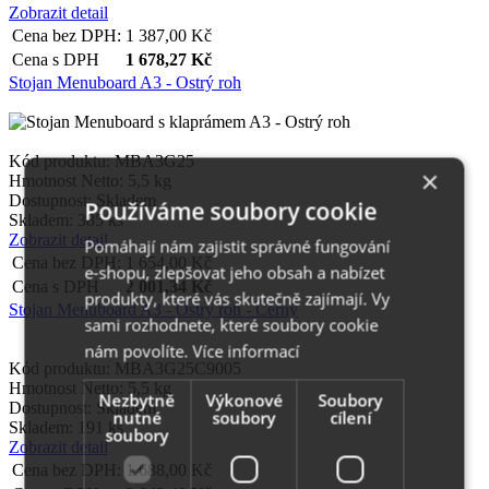
Zobrazit detail
Cena bez DPH:
1 387,00
Kč
Cena s DPH
1 678,27
Kč
Stojan Menuboard A3 - Ostrý roh
Kód produktu: MBA3G25
×
Hmotnost Netto:
5,5 kg
Dostupnost:
Skladem
Používáme soubory cookie
Skladem: 385 ks
Zobrazit detail
Pomáhají nám zajistit správné fungování
Cena bez DPH:
1 654,00
Kč
e-shopu, zlepšovat jeho obsah a nabízet
Cena s DPH
2 001,34
Kč
produkty, které vás skutečně zajímají. Vy
Stojan Menuboard A3 - Ostrý roh - Černý
sami rozhodnete, které soubory cookie
nám povolíte.
Více informací
Kód produktu: MBA3G25C9005
Hmotnost Netto:
5,5 kg
Nezbytně
Výkonové
Soubory
Dostupnost:
Skladem
nutné
soubory
cílení
Skladem: 191 ks
soubory
Zobrazit detail
Cena bez DPH:
1 688,00
Kč