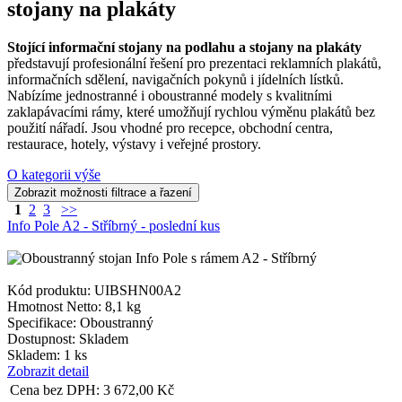
stojany na plakáty
Stojící informační stojany na podlahu a stojany na plakáty
představují profesionální řešení pro prezentaci reklamních plakátů,
informačních sdělení, navigačních pokynů i jídelních lístků.
Nabízíme jednostranné i oboustranné modely s kvalitními
zaklapávacími rámy, které umožňují rychlou výměnu plakátů bez
použití nářadí. Jsou vhodné pro recepce, obchodní centra,
restaurace, hotely, výstavy i veřejné prostory.
O kategorii výše
1
2
3
>>
Info Pole A2 - Stříbrný - poslední kus
Kód produktu: UIBSHN00A2
Hmotnost Netto:
8,1 kg
Specifikace:
Oboustranný
Dostupnost:
Skladem
Skladem: 1 ks
Zobrazit detail
Cena bez DPH:
3 672,00
Kč