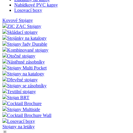
informace o
čísla jako
Nabídkové PVC kapsy
tom, jak
identifikátoru
koncový
Losovací boxy
klienta. Je
uživatel pou
součástí
webové str
Kovové Stojany
každého
a jakoukoli
požadavku na
ZIC ZAC Stojany
reklamu, kt
stránku na webu
koncový
Skládací stojany
a slouží k
uživatel mo
výpočtu údajů o
Stojánky na katalogy
vidět před
návštěvnících,
návštěvou
Stojany řady Durable
relacích a
uvedeného
kampaních pro
Kombinované stojany
webu.
analytické
Otočné stojany
přehledy webů.
_gcl_au
2 měsíce 4
Tento soub
Google LLC
Nástěnné zásobníky
týdny
cookie
.az-reklama.cz
_ga_W9W4WTC8B7
.az-
1 rok 1
Tento soubor
Stojany Multi Pocket
nastavuje
reklama.cz
měsíc
cookie používá
společnost
Stojany na katalogy
Google Analytics
Doubleclick
k zachování
Dřevěné stojany
provádí
stavu relace.
informace o
Stojany se zásobníky
tom, jak
Textilní stojany
_gid
1 den
Tento soubor
Google
koncový
cookie nastavuje
LLC
uživatel pou
Stojan BRT
Google
.eshop.az-
webové str
Cocktail Brochure
Analytics.
reklama.cz
a jakoukoli
Ukládá a
Stojany Multiside
reklamu, kt
aktualizuje
koncový
Cocktail Brochure Wall
jedinečnou
uživatel mo
hodnotu pro
Losovací boxy
vidět před
každou
návštěvou
Stojany na letáky
navštívenou
uvedeného