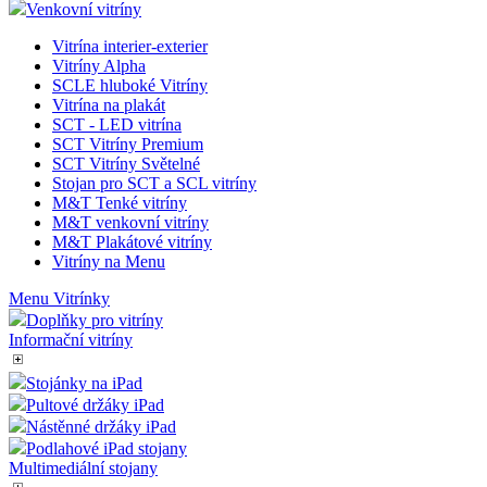
Venkovní vitríny
Vitrína interier-exterier
Vitríny Alpha
SCLE hluboké Vitríny
Vitrína na plakát
SCT - LED vitrína
SCT Vitríny Premium
SCT Vitríny Světelné
Stojan pro SCT a SCL vitríny
M&T Tenké vitríny
M&T venkovní vitríny
M&T Plakátové vitríny
Vitríny na Menu
Menu Vitrínky
Doplňky pro vitríny
Informační vitríny
Stojánky na iPad
Pultové držáky iPad
Nástěnné držáky iPad
Podlahové iPad stojany
Multimediální stojany