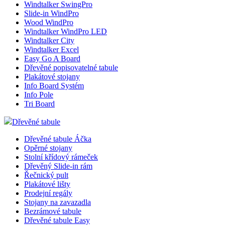
zákazn
Windtalker SwingPro
použí
Slide-in WindPro
Wood WindPro
CookieScriptConsent
2
Tento
CookieScript
Windtalker WindPro LED
měsíce
cookie
eshop.az-
služba
reklama.cz
Windtalker City
Script
Windtalker Excel
zapam
Easy Go A Board
předv
souhla
Dřevěné popisovatelné tabule
soubor
Plakátové stojany
návště
Info Board Systém
nutné,
Info Pole
banner
Cookie
Tri Board
Script
fungov
Dřevěné tabule
správn
_dc_gtm_UA-3819248-14
.eshop.az-
55
Tento
Dřevěné tabule Áčka
reklama.cz
sekund
cookie
Opěrné stojany
přidru
Stolní křídový rámeček
webů
Dřevěný Slide-in rám
použív
Správc
Řečnický pult
Google
Plakátové lišty
načten
Prodejní regály
skript
na str
Stojany na zavazadla
Pokud 
Bezrámové tabule
použit,
Dřevěné tabule Easy
považo