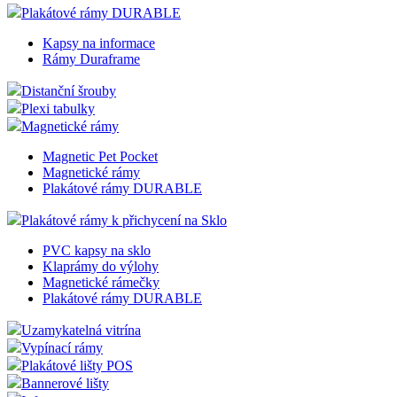
soubor cook
Plakátové rámy DURABLE
relace, bude
pravděpod
Kapsy na informace
použit jako 
správu stav
Rámy Duraframe
relace.
Distanční šrouby
VISITOR_INFO1_LIVE
5 měsíců
Tento soub
Google LLC
4 týdny
cookie
Plexi tabulky
.youtube.com
nastavuje
Magnetické rámy
Youtube ke
sledování
Magnetic Pet Pocket
uživatelský
předvoleb p
Magnetické rámy
videa Youtu
Plakátové rámy DURABLE
vložená do
webů; může
také určit, z
Plakátové rámy k přichycení na Sklo
návštěvník
webu použí
PVC kapsy na sklo
novou neb
Klaprámy do výlohy
starou verzi
rozhraní
Magnetické rámečky
Youtube.
Plakátové rámy DURABLE
YSC
Zavřením
Tento soub
Google LLC
Uzamykatelná vitrína
prohlížeče
cookie
.youtube.com
nastavuje
Vypínací rámy
YouTube ke
Plakátové lišty POS
sledování
zobrazení
Bannerové lišty
vložených vi