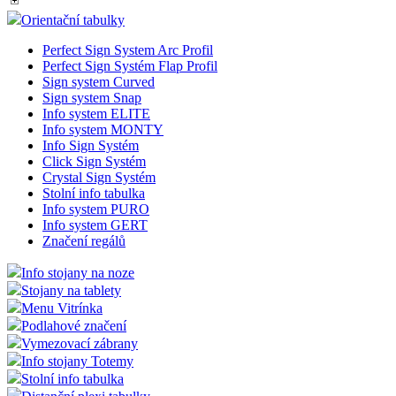
Orientační tabulky
Perfect Sign System Arc Profil
Perfect Sign Systém Flap Profil
Sign system Curved
Sign system Snap
Info system ELITE
Info system MONTY
Info Sign Systém
Click Sign Systém
Crystal Sign Systém
Stolní info tabulka
Info system PURO
Info system GERT
Značení regálů
Info stojany na noze
Stojany na tablety
Menu Vitrínka
Podlahové značení
Vymezovací zábrany
Info stojany Totemy
Stolní info tabulka