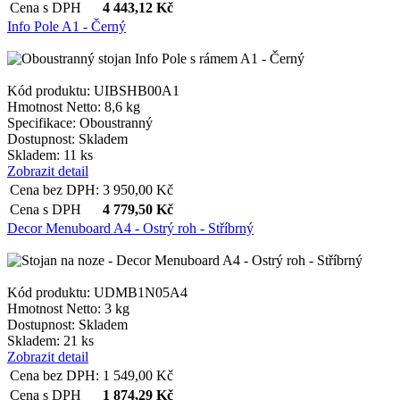
Cena s DPH
4 443,12
Kč
Info Pole A1 - Černý
Kód produktu: UIBSHB00A1
Hmotnost Netto:
8,6 kg
Specifikace:
Oboustranný
Dostupnost:
Skladem
Skladem: 11 ks
Zobrazit detail
Cena bez DPH:
3 950,00
Kč
Cena s DPH
4 779,50
Kč
Decor Menuboard A4 - Ostrý roh - Stříbrný
Kód produktu: UDMB1N05A4
Hmotnost Netto:
3 kg
Dostupnost:
Skladem
Skladem: 21 ks
Zobrazit detail
Cena bez DPH:
1 549,00
Kč
Cena s DPH
1 874,29
Kč