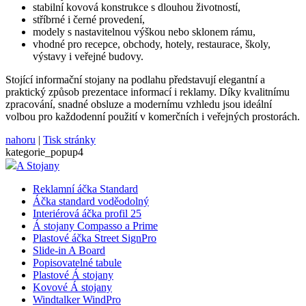
zákaz
stabilní kovová konstrukce s dlouhou životností,
stříbrné i černé provedení,
VISITOR_PRIVACY_METADATA
5
Tento
YouTube
modely s nastavitelnou výškou nebo sklonem rámu,
měsíců
cookie
.youtube.com
4
ukládá
vhodné pro recepce, obchody, hotely, restaurace, školy,
týdny
souhl
výstavy i veřejné budovy.
uživat
volby
Stojící informační stojany na podlahu představují elegantní a
soukr
jejich 
praktický způsob prezentace informací i reklamy. Díky kvalitnímu
s web
zpracování, snadné obsluze a modernímu vzhledu jsou ideální
Zazna
volbou pro každodenní použití v komerčních i veřejných prostorách.
údaje 
souhl
návště
nahoru
|
Tisk stránky
různý
kategorie_popup4
zásad
A Stojany
ochra
osobn
údajů 
Reklamní áčka Standard
nastav
Áčka standard voděodolný
které z
Interiérová áčka profil 25
jejich
prefer
Á stojany Compasso a Prime
budou
Plastové áčka Street SignPro
budou
Slide-in A Board
sezení
respek
Popisovatelné tabule
Plastové Á stojany
mena
.eshop.az-
4
eshop 
Kovové Á stojany
reklama.cz
týdny
cookie
Windtalker WindPro
2 dny
měnu,