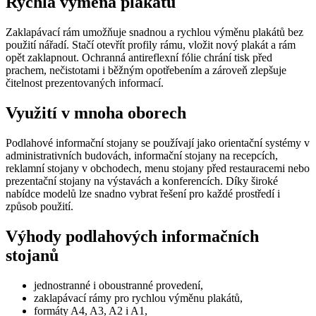
Rychlá výměna plakátů
nákup
shop5_pocitadlo
.eshop.az-
4
Počet
reklama.cz
týdny
zobra
Zaklapávací rám umožňuje snadnou a rychlou výměnu plakátů bez
2 dny
stráne
použití nářadí. Stačí otevřít profily rámu, vložit nový plakát a rám
eshopu
opět zaklapnout. Ochranná antireflexní fólie chrání tisk před
zejmé
prachem, nečistotami i běžným opotřebením a zároveň zlepšuje
zobraz
popup
čitelnost prezentovaných informací.
rozpoz
zda se
Využití v mnoha oborech
o robo
__cf_bm
29
Tento
Cloudflare
minut
cookie
Inc.
Podlahové informační stojany se používají jako orientační systémy v
56
použív
.heureka.cz
administrativních budovách, informační stojany na recepcích,
sekund
rozliš
reklamní stojany v obchodech, menu stojany před restauracemi nebo
lidmi 
To je 
prezentační stojany na výstavách a konferencích. Díky široké
přínos
nabídce modelů lze snadno vybrat řešení pro každé prostředí i
bylo 
způsob použití.
podáva
zprávy
použív
Výhody podlahových informačních
jejich
webov
stojanů
stráne
nastav_lang
.eshop.az-
4
eshop 
jednostranné i oboustranné provedení,
reklama.cz
týdny
cookie
zaklapávací rámy pro rychlou výměnu plakátů,
2 dny
použí
jazyk
formáty A4, A3, A2 i A1,