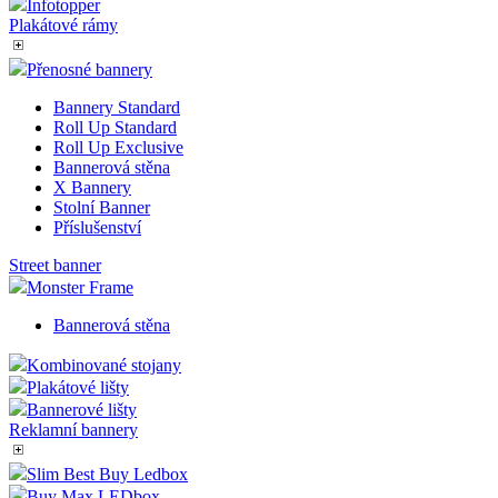
Infotopper
Plakátové rámy
Přenosné bannery
Bannery Standard
Roll Up Standard
Roll Up Exclusive
Bannerová stěna
X Bannery
Stolní Banner
Příslušenství
Street banner
Monster Frame
Bannerová stěna
Kombinované stojany
Plakátové lišty
Bannerové lišty
Reklamní bannery
Slim Best Buy Ledbox
Buy Max LEDbox