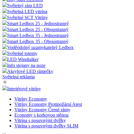
Světelný rám LED
Světelná LED vitrína
Světelné SCT Vitríny
Smart Ledbox 25 - Jednostranný
Smart Ledbox 25 - Oboustranný
Smart Ledbox 35 - Jednostranný
Smart Ledbox 35 - Oboustranný
Voděodolný uzamykatelný Ledbox
Světelné totemy
LED Windtalker
Info stojany na noze
Akrylové LED rámečky
Světelná reklama
Interiérové vitríny
Vitríny Economy
Vitríny Economy Protipožární Atest
Vitríny Economy Černé rámy
Economy s korkovou stěnou
Vitrína s posuvnými dvířky
Vitrína s posuvnými dvířky SLIM