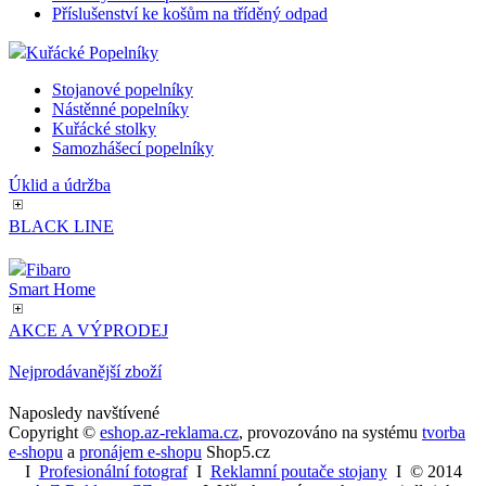
Příslušenství ke košům na tříděný odpad
Kuřácké Popelníky
Stojanové popelníky
Nástěnné popelníky
Kuřácké stolky
Samozhášecí popelníky
Úklid a údržba
BLACK LINE
Fibaro
Smart Home
AKCE A VÝPRODEJ
Nejprodávanější zboží
Naposledy navštívené
Copyright ©
eshop.az-reklama.cz
,
provozováno na systému
tvorba
e-shopu
a
pronájem e-shopu
Shop5.cz
I
Profesionální fotograf
I
Reklamní poutače stojany
I
© 2014