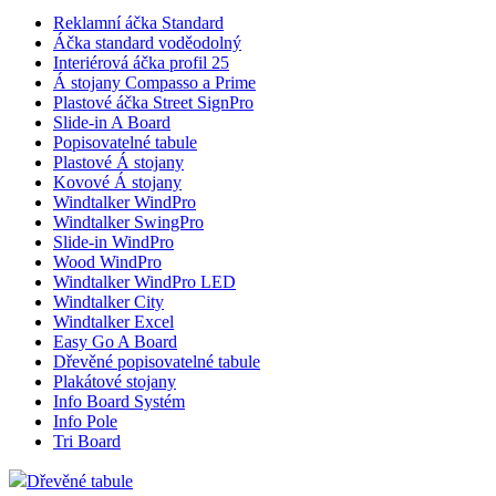
Reklamní áčka Standard
Áčka standard voděodolný
Interiérová áčka profil 25
Á stojany Compasso a Prime
Plastové áčka Street SignPro
Slide-in A Board
Popisovatelné tabule
Plastové Á stojany
Kovové Á stojany
Windtalker WindPro
Windtalker SwingPro
Slide-in WindPro
Wood WindPro
Windtalker WindPro LED
Windtalker City
Windtalker Excel
Easy Go A Board
Dřevěné popisovatelné tabule
Plakátové stojany
Info Board Systém
Info Pole
Tri Board
Dřevěné tabule