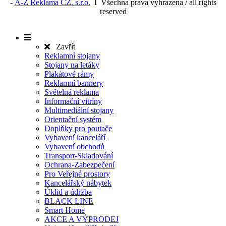
-
A-Z Reklama CZ, s.r.o.
I Všechna práva vyhrazena / all rights
reserved
Zavřít
Reklamní stojany
Stojany na letáky
Plakátové rámy
Reklamní bannery
Světelná reklama
Informační vitríny
Multimediální stojany
Orientační systém
Doplňky pro poutače
Vybavení kanceláří
Vybavení obchodů
Transport-Skladování
Ochrana-Zabezpečení
Pro Veřejné prostory
Kancelářský nábytek
Úklid a údržba
BLACK LINE
Smart Home
AKCE A VÝPRODEJ