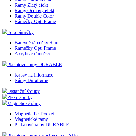
Rámy Zlatý efekt
Rámy Ocelový efekt
Rámy Double Color
Rámečky Opti Frame
Foto rámečky
Barevné rámečky Slim
Rámečky Opti Frame
Akrylové rámečky
Plakátové rámy DURABLE
Kapsy na informace
Rámy Duraframe
Distanční šrouby
Plexi tabulky
Magnetické rámy
Magnetic Pet Pocket
Magnetické rámy
Plakátové rámy DURABLE
Plakátové rámy k přichycení na Sklo