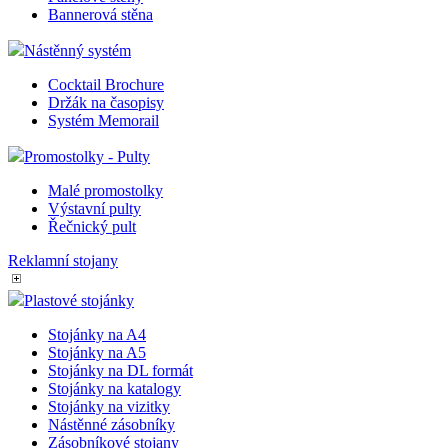
Bannerová stěna
Nástěnný systém
Cocktail Brochure
Držák na časopisy
Systém Memorail
Promostolky - Pulty
Malé promostolky
Výstavní pulty
Řečnický pult
Reklamní stojany
Plastové stojánky
Stojánky na A4
Stojánky na A5
Stojánky na DL formát
Stojánky na katalogy
Stojánky na vizitky
Nástěnné zásobníky
Zásobníkové stojany