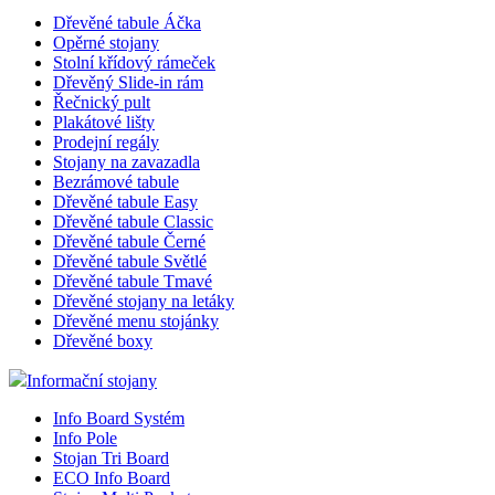
Dřevěné tabule Áčka
Opěrné stojany
Stolní křídový rámeček
Dřevěný Slide-in rám
Řečnický pult
Plakátové lišty
Prodejní regály
Stojany na zavazadla
Bezrámové tabule
Dřevěné tabule Easy
Dřevěné tabule Classic
Dřevěné tabule Černé
Dřevěné tabule Světlé
Dřevěné tabule Tmavé
Dřevěné stojany na letáky
Dřevěné menu stojánky
Dřevěné boxy
Informační stojany
Info Board Systém
Info Pole
Stojan Tri Board
ECO Info Board