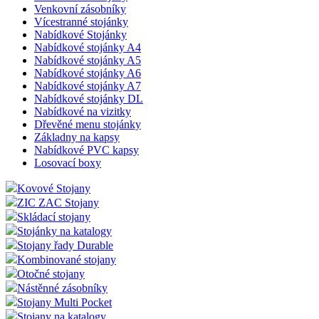
Venkovní zásobníky
Vícestranné stojánky
Nabídkové Stojánky
Nabídkové stojánky A4
Nabídkové stojánky A5
Nabídkové stojánky A6
Nabídkové stojánky A7
Nabídkové stojánky DL
Nabídkové na vizitky
Dřevěné menu stojánky
Základny na kapsy
Nabídkové PVC kapsy
Losovací boxy
Kovové Stojany
ZIC ZAC Stojany
Skládací stojany
Stojánky na katalogy
Stojany řady Durable
Kombinované stojany
Otočné stojany
Nástěnné zásobníky
Stojany Multi Pocket
Stojany na katalogy