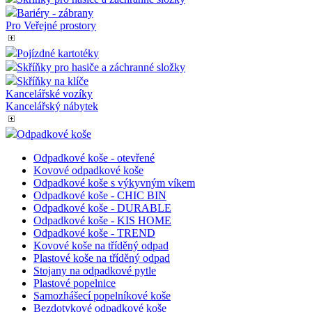
nastavuje
YouTube ke
Bariéry - zábrany
sledování
Pro Veřejné prostory
zobrazení
vložených vi
Pojízdné kartotéky
Skříňky pro hasiče a záchranné složky
Skříňky na klíče
Kancelářské vozíky
Kancelářský nábytek
Odpadkové koše
Odpadkové koše - otevřené
Kovové odpadkové koše
Odpadkové koše s výkyvným víkem
Odpadkové koše - CHIC BIN
Odpadkové koše - DURABLE
Odpadkové koše - KIS HOME
Odpadkové koše - TREND
Kovové koše na tříděný odpad
Plastové koše na tříděný odpad
Stojany na odpadkové pytle
Plastové popelnice
Samozhášecí popelníkové koše
Bezdotykové odpadkové koše