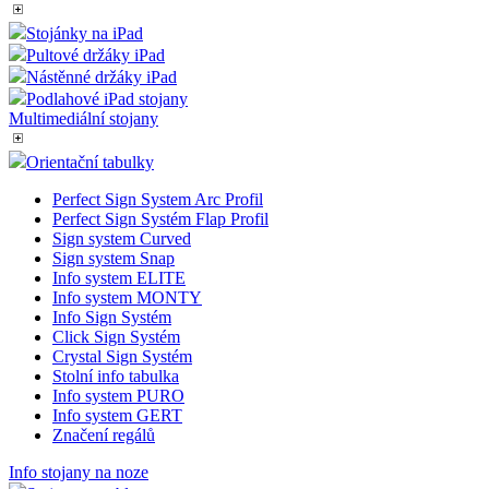
Nezařazené soubory
Stojánky na iPad
Pultové držáky iPad
Nezbytně nutné soubory cookie umožňují základní
funkce webových stránek, jako je přihlášení
Nástěnné držáky iPad
uživatele a správa účtu. Webové stránky nelze bez
Podlahové iPad stojany
nezbytně nutných souborů cookie správně používat.
Multimediální stojany
Provider
/
Název
Vyprší
Popis
Doména
Orientační tabulky
__cf_bm
29
Tento
Cloudflare
Perfect Sign System Arc Profil
minut
cookie
Inc.
Perfect Sign Systém Flap Profil
54
použív
.vimeo.com
sekund
rozliš
Sign system Curved
lidmi 
Sign system Snap
To je 
Info system ELITE
přínos
bylo 
Info system MONTY
podáva
Info Sign Systém
zprávy
Click Sign Systém
použív
Crystal Sign Systém
jejich
webov
Stolní info tabulka
stráne
Info system PURO
Info system GERT
shop5_uid
.eshop.az-
4
Identif
Značení regálů
reklama.cz
týdny
eshopu
2 dny
pozná,
jedná 
Info stojany na noze
stejné