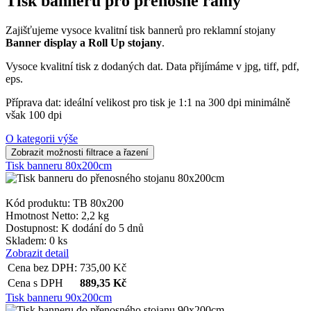
Tisk bannerů pro přenosné rámy
Zajišťujeme vysoce kvalitní tisk bannerů pro reklamní stojany
Banner display a Roll Up stojany
.
Vysoce kvalitní tisk z dodaných dat. Data přijímáme v jpg, tiff, pdf,
eps.
Příprava dat: ideální velikost pro tisk je 1:1 na 300 dpi minimálně
však 100 dpi
O kategorii výše
Tisk banneru 80x200cm
Kód produktu: TB 80x200
Hmotnost Netto:
2,2 kg
Dostupnost:
K dodání do 5 dnů
Skladem: 0 ks
Zobrazit detail
Cena bez DPH:
735,00
Kč
Cena s DPH
889,35
Kč
Tisk banneru 90x200cm