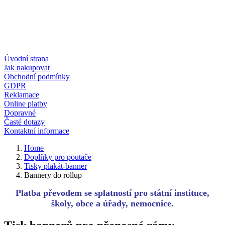
Úvodní strana
Jak nakupovat
Obchodní podmínky
GDPR
Reklamace
Online platby
Dopravné
Časté dotazy
Kontaktní informace
Home
Doplňky pro poutače
Tisky plakát-banner
Bannery do rollup
Platba převodem se splatností pro státní instituce,
školy, obce a úřady, nemocnice.