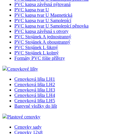
jedinečných
nastavuje
PVC kapsa závěsná nýtovaná
uživatelů
společnost
PVC kapsa tvar U
přiřazením
Doubleclick
náhodně
PVC kapsa tvar U Magnetická
provádí
vygenerovaného
informace o
PVC kapsa tvar U Samolepící
čísla jako
tom, jak
PVC kapsa tvar U Samolepící pěnovka
identifikátoru
koncový
klienta. Je
PVC kapsa závěsná s otvory
uživatel pou
součástí
webové str
PVC Stojánek A jednostranný
každého
a jakoukoli
PVC Stojánek A oboustranný
požadavku na
reklamu, kt
PVC Stojánek L šikmý
stránku na webu
koncový
a slouží k
PVC Stojánek L kolmý
uživatel mo
výpočtu údajů o
vidět před
Formáty PVC fólie přířezy
návštěvnících,
návštěvou
relacích a
uvedeného
kampaních pro
Cenovkové lišty
webu.
analytické
přehledy webů.
_gcl_au
2 měsíce 4
Tento soub
Google LLC
Cenovková lišta LH1
týdny
cookie
.az-reklama.cz
Cenovková lišta LH2
_ga_W9W4WTC8B7
.az-
1 rok 1
Tento soubor
nastavuje
reklama.cz
měsíc
cookie používá
Cenovková lišta LH3
společnost
Google Analytics
Cenovková lišta LH4
Doubleclick
k zachování
provádí
Cenovková lišta LH5
stavu relace.
informace o
Barevné vložky do lišt
tom, jak
_gid
1 den
Tento soubor
Google
koncový
cookie nastavuje
LLC
uživatel pou
Plastové cenovky
Google
.eshop.az-
webové str
Analytics.
reklama.cz
a jakoukoli
Cenovky sady
Ukládá a
reklamu, kt
aktualizuje
Cenovky 12x8
koncový