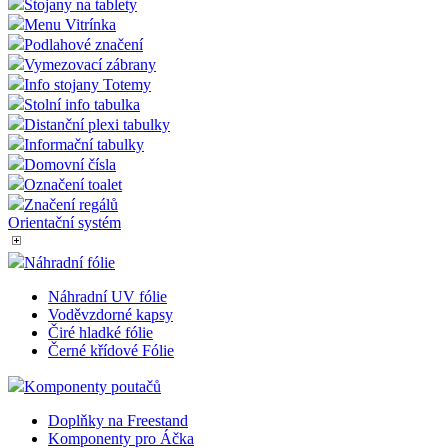
Google
Stojany na tablety
zákazn
Privacy Policy
byly z
Menu Vitrínka
funkce
Podlahové značení
zejmé
nákup
Vymezovací zábrany
Info stojany Totemy
shop5_pocitadlo
.eshop.az-
4
Počet
Stolní info tabulka
reklama.cz
týdny
zobra
2 dny
stráne
Distanční plexi tabulky
eshopu
Informační tabulky
zejmé
zobraz
Domovní čísla
popup
Označení toalet
rozpoz
zda se
Značení regálů
o robo
Orientační systém
__cf_bm
29
Tento
Cloudflare
minut
cookie
Náhradní fólie
Inc.
56
použív
.heureka.cz
sekund
rozliš
Náhradní UV fólie
lidmi 
Voděvzdorné kapsy
To je 
přínos
Čiré hladké fólie
bylo 
Černé křídové Fólie
podáva
zprávy
Komponenty poutačů
použív
jejich
webov
Doplňky na Freestand
stráne
Komponenty pro Áčka