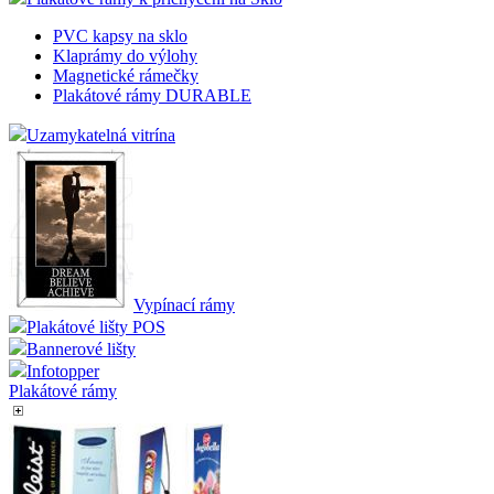
PVC kapsy na sklo
Klaprámy do výlohy
Magnetické rámečky
Plakátové rámy DURABLE
Uzamykatelná vitrína
Vypínací rámy
Plakátové lišty POS
Bannerové lišty
Infotopper
Plakátové rámy