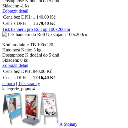
Dostupnost:
K dodání do 5 dnů
Skladem: -1 ks
Zobrazit detail
Cena bez DPH:
1 140,00
Kč
Cena s DPH
1 379,40
Kč
Tisk banneru pro Roll up 100x200cm
Kód produktu: TB 100x220
Hmotnost Netto:
3 kg
Dostupnost:
K dodání do 5 dnů
Skladem: 0 ks
Zobrazit detail
Cena bez DPH:
840,00
Kč
Cena s DPH
1 016,40
Kč
nahoru
|
Tisk stránky
kategorie_popup4
A Stojany