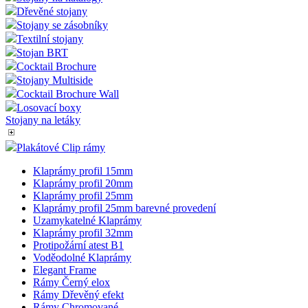
Dřevěné stojany
Stojany se zásobníky
Textilní stojany
Stojan BRT
Cocktail Brochure
Stojany Multiside
Cocktail Brochure Wall
Losovací boxy
Stojany na letáky
Plakátové Clip rámy
Klaprámy profil 15mm
Klaprámy profil 20mm
Klaprámy profil 25mm
Klaprámy profil 25mm barevné provedení
Uzamykatelné Klaprámy
Klaprámy profil 32mm
Protipožární atest B1
Voděodolné Klaprámy
Elegant Frame
Rámy Černý elox
Rámy Dřevěný efekt
Rámy Chromované