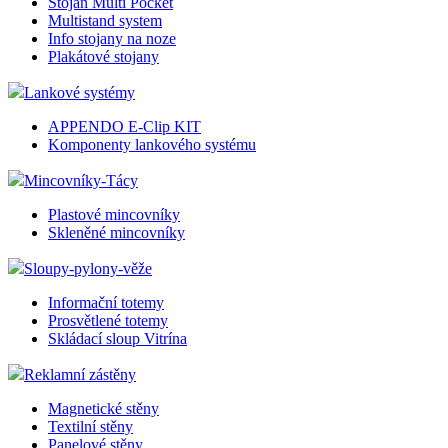
Stojan Multi Pocket
Multistand system
Info stojany na noze
Plakátové stojany
Lankové systémy
APPENDO E-Clip KIT
Komponenty lankového systému
Mincovníky-Tácy
Plastové mincovníky
Skleněné mincovníky
Sloupy-pylony-věže
Informační totemy
Prosvětlené totemy
Skládací sloup Vitrína
Reklamní zástěny
Magnetické stěny
Textilní stěny
Panelové stěny