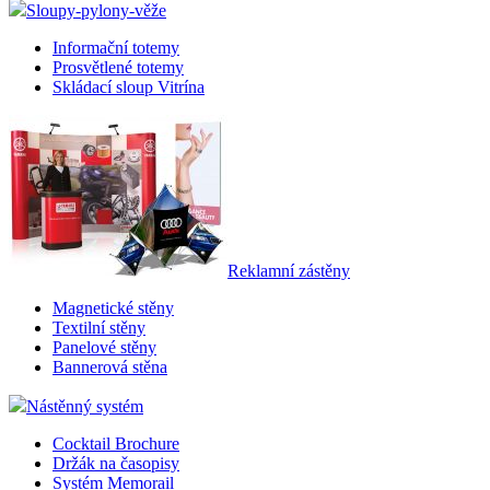
Sloupy-pylony-věže
Informační totemy
Prosvětlené totemy
Skládací sloup Vitrína
Reklamní zástěny
Magnetické stěny
Textilní stěny
Panelové stěny
Bannerová stěna
Nástěnný systém
Cocktail Brochure
Držák na časopisy
Systém Memorail