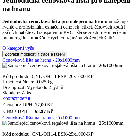
Jednoduchá cenovková lišta pro nalepení
na hranu
Jednoduchá cenovková lišta pro nalepení na hranu
umožňuje
rychlé a profesionální označení cenovek, etiket, čárových kódů i
akčních nabídek. Transparentní PVC lišta se snadno lepí na čelní
hranu regálu a umožňuje rychlou výměnu vložených štítků.
O kategorii výše
Cenovková lišta na hranu - 20x1000mm
Kód produktu: CNL-OH1-LESK-20x1000-KP
Hmotnost Netto:
0,025 kg
Dostupnost:
Výroba do 2 týdnů
Skladem: -2 ks
Zobrazit detail
Cena bez DPH:
57,00
Kč
Cena s DPH
68,97
Kč
Cenovková lišta na hranu - 25x1000mm
Kód produktu: CNL-OH1-LESK-25x1000-KP