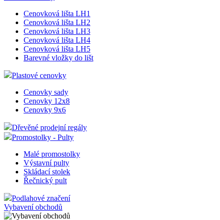
PVC kapsa závěsná s otvory
soubor cook
relace, bude
PVC Stojánek A jednostranný
pravděpod
PVC Stojánek A oboustranný
použit jako 
PVC Stojánek L šikmý
správu stav
PVC Stojánek L kolmý
relace.
Formáty PVC fólie přířezy
VISITOR_INFO1_LIVE
5 měsíců
Tento soub
Google LLC
4 týdny
cookie
.youtube.com
Cenovkové lišty
nastavuje
Youtube ke
Cenovková lišta LH1
sledování
uživatelský
Cenovková lišta LH2
předvoleb p
Cenovková lišta LH3
videa Youtu
Cenovková lišta LH4
vložená do
webů; může
Cenovková lišta LH5
také určit, z
Barevné vložky do lišt
návštěvník
webu použí
Plastové cenovky
novou neb
starou verzi
rozhraní
Cenovky sady
Youtube.
Cenovky 12x8
Cenovky 9x6
YSC
Zavřením
Tento soub
Google LLC
prohlížeče
cookie
.youtube.com
nastavuje
Dřevěné prodejní regály
YouTube ke
Promostolky - Pulty
sledování
zobrazení
vložených vi