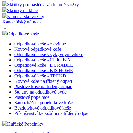
Označení toalet
Skříňky pro hasiče a záchranné složky
Bariéry - zábrany
Pro Veřejné prostory
Pojízdné kartotéky
Skříňky pro hasiče a záchranné složky
Skříňky na klíče
Kancelářské vozíky
Kancelářský nábytek
Odpadkové koše
Odpadkové koše - otevřené
Kovové odpadkové koše
Odpadkové koše s výkyvným víkem
Odpadkové koše - CHIC BIN
Odpadkové koše - DURABLE
Odpadkové koše - KIS HOME
Odpadkové koše - TREND
Kovové koše na tříděný odpad
Plastové koše na tříděný odpad
Stojany na odpadkové pytle