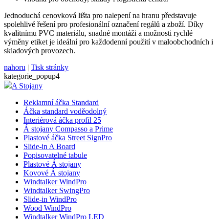
Jednoduchá cenovková lišta pro nalepení na hranu představuje
spolehlivé řešení pro profesionální označení regálů a zboží. Díky
kvalitnímu PVC materiálu, snadné montáži a možnosti rychlé
výměny etiket je ideální pro každodenní použití v maloobchodních i
skladových provozech.
nahoru
|
Tisk stránky
kategorie_popup4
A Stojany
Reklamní áčka Standard
Áčka standard voděodolný
Interiérová áčka profil 25
Á stojany Compasso a Prime
Plastové áčka Street SignPro
Slide-in A Board
Popisovatelné tabule
Plastové Á stojany
Kovové Á stojany
Windtalker WindPro
Windtalker SwingPro
Slide-in WindPro
Wood WindPro
Windtalker WindPro LED