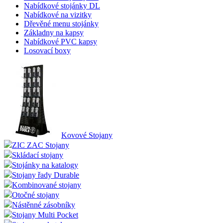
Nabídkové stojánky DL
Nabídkové na vizitky
Dřevěné menu stojánky
Základny na kapsy
Nabídkové PVC kapsy
Losovací boxy
Kovové Stojany
ZIC ZAC Stojany
Skládací stojany
Stojánky na katalogy
Stojany řady Durable
Kombinované stojany
Otočné stojany
Nástěnné zásobníky
Stojany Multi Pocket