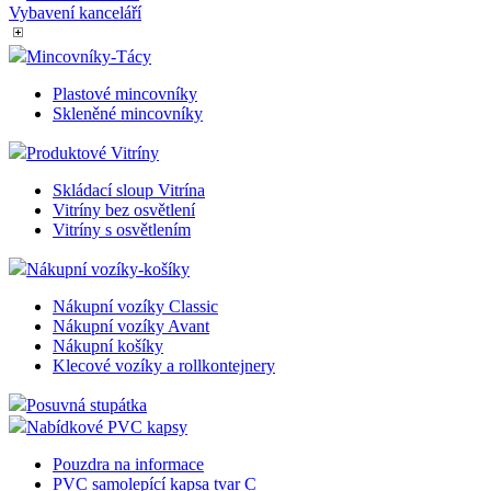
informace o
čísla jako
tom, jak
Interiérové věšáky
identifikátoru
koncový
klienta. Je
uživatel pou
Stojanové věšáky
součástí
webové str
každého
Stojany na deštníky
a jakoukoli
požadavku na
reklamu, kt
stránku na webu
koncový
Kancelářské vozíky
a slouží k
uživatel mo
výpočtu údajů o
Pracovní stanice
vidět před
návštěvnících,
návštěvou
Vybavení kanceláří
relacích a
uvedeného
kampaních pro
webu.
analytické
Mincovníky-Tácy
přehledy webů.
_gcl_au
2 měsíce 4
Tento soub
Google LLC
týdny
cookie
.az-reklama.cz
Plastové mincovníky
_ga_W9W4WTC8B7
.az-
1 rok 1
Tento soubor
nastavuje
reklama.cz
měsíc
cookie používá
Skleněné mincovníky
společnost
Google Analytics
Doubleclick
k zachování
provádí
Produktové Vitríny
stavu relace.
informace o
tom, jak
Skládací sloup Vitrína
_gid
1 den
Tento soubor
Google
koncový
cookie nastavuje
LLC
Vitríny bez osvětlení
uživatel pou
Google
.eshop.az-
webové str
Vitríny s osvětlením
Analytics.
reklama.cz
a jakoukoli
Ukládá a
reklamu, kt
aktualizuje
Nákupní vozíky-košíky
koncový
jedinečnou
uživatel mo
hodnotu pro
vidět před
Nákupní vozíky Classic
každou
návštěvou
Nákupní vozíky Avant
navštívenou
uvedeného