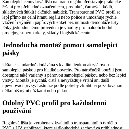
Samolepicí cenovková lišta na hranu regálu představuje praktické
řešení pro přehledné označení cen, produktů, čárových kódů,
skladových štítků i akčních nabídek. Transparentní PVC profil se
lepí přímo na čelní hranu regálu nebo police a umožňuje rychlé
vložení i výměnu papírových etiket bez nutnosti demontáže lišty.
Díky jednoduchému provedení je vhodný pro maloobchodní
prodejny, supermarkety, sklady i logistická centra.
Jednoduchá montáž pomocí samolepicí
pásky
Lišta je standardně dodávána s kvalitní tenkou akrylátovou
samolepicí páskou pro hladké povrchy. Pro náročnější použití jsou
dostupné také varianty s pěnovou samolepicí páskou nebo bez lepicí
vrstvy. Montáž je rychlá, čistá a nevyžaduje vrtání ani další
upevňovací prvky. Lištu lze podle potřeby zkrátit na požadovanou
délku běžnými nůžkami nebo pilkou.
Odolný PVC profil pro každodenní
používání
Regálová lišta je vyrobena z kvalitního transparentního tvrdého
PVC s UV stabilizací, které si dlouhodobě zachovává průhlednost,