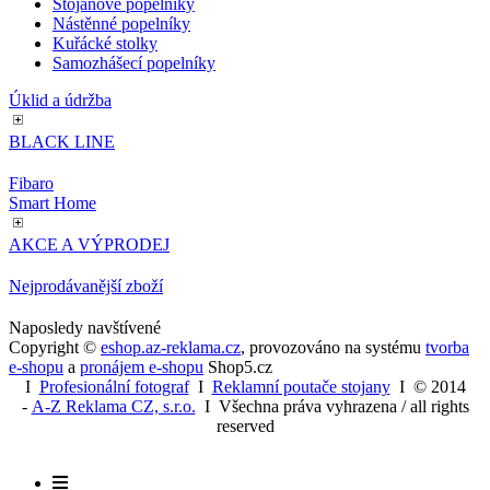
Plastové popelnice
Samozhášecí popelníkové koše
Bezdotykové odpadkové koše
Příslušenství ke košům na tříděný odpad
Kuřácké Popelníky
Stojanové popelníky
Nástěnné popelníky
Kuřácké stolky
Samozhášecí popelníky
Úklid a údržba
BLACK LINE
Fibaro
Smart Home
AKCE A VÝPRODEJ
Nejprodávanější zboží
Naposledy navštívené