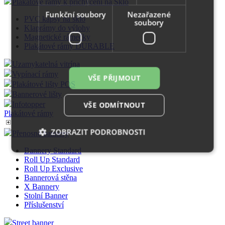
Plexi tabulky
Funkční soubory
Nezařazené
Magnetické rámy
soubory
Magnetic Pet Pocket
Magnetické rámy
Plakátové rámy DURABLE
Plakátové rámy k přichycení na Sklo
VŠE PŘIJMOUT
PVC kapsy na sklo
Klaprámy do výlohy
VŠE ODMÍTNOUT
Magnetické rámečky
Plakátové rámy DURABLE
ZOBRAZIT PODROBNOSTI
Uzamykatelná vitrína
Vypínací rámy
Plakátové lišty POS
Bannerové lišty
Infotopper
Nezbytně nutné soubory
Výkonové soubory
Plakátové rámy
Soubory cílení
Funkční soubory
Nezařazené soubory
Přenosné bannery
Bannery Standard
Nezbytně nutné soubory cookie umožňují základní