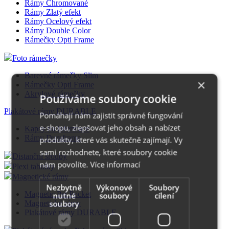
Rámy Chromované
Rámy Zlatý efekt
Rámy Ocelový efekt
Rámy Double Color
Rámečky Opti Frame
Foto rámečky
Barevné rámečky Slim
×
Rámečky Opti Frame
Akrylové rámečky
Používáme soubory cookie
Pomáhají nám zajistit správné fungování
e-shopu, zlepšovat jeho obsah a nabízet
produkty, které vás skutečně zajímají. Vy
sami rozhodnete, které soubory cookie
nám povolíte.
Více informací
Plakátové rámy DURABLE
Nezbytně
Výkonové
Soubory
nutné
soubory
cílení
Kapsy na informace
soubory
Rámy Duraframe
Distanční šrouby