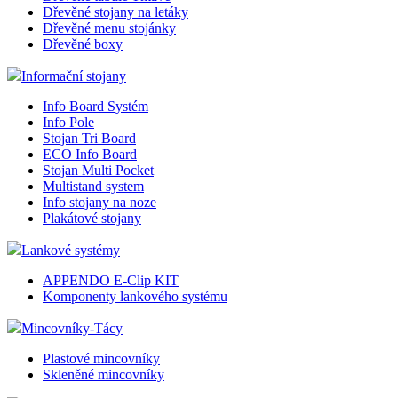
Dřevěné stojany na letáky
Dřevěné menu stojánky
Dřevěné boxy
Informační stojany
Info Board Systém
Info Pole
Stojan Tri Board
ECO Info Board
Stojan Multi Pocket
Multistand system
Info stojany na noze
Plakátové stojany
Lankové systémy
APPENDO E-Clip KIT
Komponenty lankového systému
Mincovníky-Tácy
Plastové mincovníky
Skleněné mincovníky