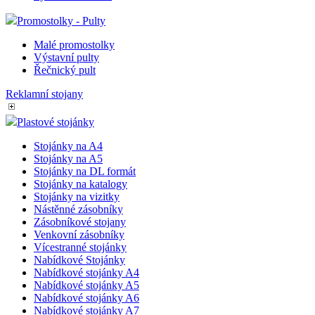
Promostolky - Pulty
Malé promostolky
Výstavní pulty
Řečnický pult
Reklamní stojany
Plastové stojánky
Stojánky na A4
Stojánky na A5
Stojánky na DL formát
Stojánky na katalogy
Stojánky na vizitky
Nástěnné zásobníky
Zásobníkové stojany
Venkovní zásobníky
Vícestranné stojánky
Nabídkové Stojánky
Nabídkové stojánky A4
Nabídkové stojánky A5
Nabídkové stojánky A6
Nabídkové stojánky A7