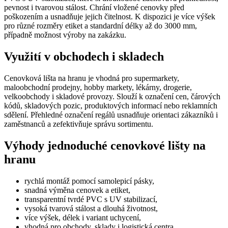
pevnost i tvarovou stálost. Chrání vložené cenovky před
poškozením a usnadňuje jejich čitelnost. K dispozici je více výšek
pro různé rozměry etiket a standardní délky až do 3000 mm,
případně možnost výroby na zakázku.
Využití v obchodech i skladech
Cenovková lišta na hranu je vhodná pro supermarkety,
maloobchodní prodejny, hobby markety, lékárny, drogerie,
velkoobchody i skladové provozy. Slouží k označení cen, čárových
kódů, skladových pozic, produktových informací nebo reklamních
sdělení. Přehledné označení regálů usnadňuje orientaci zákazníků i
zaměstnanců a zefektivňuje správu sortimentu.
Výhody jednoduché cenovkové lišty na
hranu
rychlá montáž pomocí samolepicí pásky,
snadná výměna cenovek a etiket,
transparentní tvrdé PVC s UV stabilizací,
vysoká tvarová stálost a dlouhá životnost,
více výšek, délek i variant uchycení,
vhodná pro obchody, sklady i logistická centra.