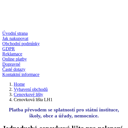
Úvodní strana
Jak nakupovat
Obchodní podmínky
GDPR
Reklamace
Online platby
Dopravné
Časté dotazy
Kontaktní informace
Home
Vybavení obchodů
Cenovkové lišty
Cenovková lišta LH1
Platba převodem se splatností pro státní instituce,
školy, obce a úřady, nemocnice.