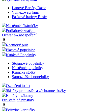
Stojany na zavazadla
Transport-Skladování
Výstražné ochranné profily
Bezpečnostní tabulky
Speciální pásky
Vymezovací systém
Lanové Bariéry Basic
Vymezovací lana
Páskové bariéry Basic
Nástěnné lékárničky
Podlahové značení
Ochrana-Zabezpečení
Řečnický pult
Plastové popelnice
Kuřácké Popelníky
Stojanové popelníky
Nástěnné popelníky
Kuřácké stolky
Samozhášecí popelníky