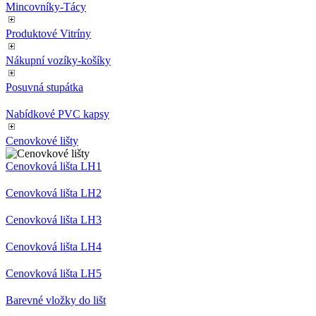
Malé promostolky
Výstavní pulty
Skládací stolek
Řečnický pult
Podlahové značení
Vybavení obchodů
Mincovníky-Tácy
Produktové Vitríny
Nákupní vozíky-košíky
Posuvná stupátka
Nabídkové PVC kapsy
Cenovkové lišty
Cenovková lišta LH1
Cenovková lišta LH2
Cenovková lišta LH3