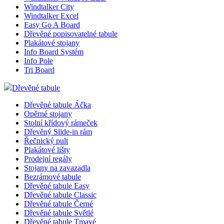
Windtalker City
Windtalker Excel
Easy Go A Board
Dřevěné popisovatelné tabule
Plakátové stojany
Info Board Systém
Info Pole
Tri Board
Dřevěné tabule
Dřevěné tabule Áčka
Opěrné stojany
Stolní křídový rámeček
Dřevěný Slide-in rám
Řečnický pult
Plakátové lišty
Prodejní regály
Stojany na zavazadla
Bezrámové tabule
Dřevěné tabule Easy
Dřevěné tabule Classic
Dřevěné tabule Černé
Dřevěné tabule Světlé
Dřevěné tabule Tmavé