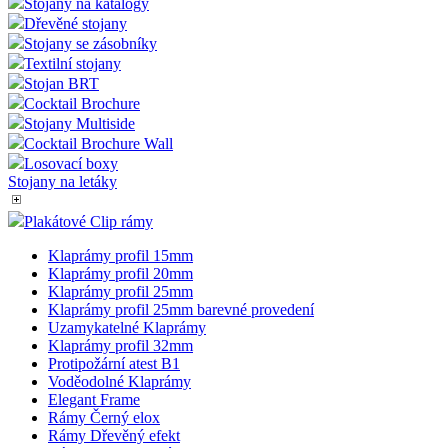
Stojany na katalogy
Dřevěné stojany
Stojany se zásobníky
Textilní stojany
Stojan BRT
Cocktail Brochure
Stojany Multiside
Cocktail Brochure Wall
Losovací boxy
Stojany na letáky
Plakátové Clip rámy
Klaprámy profil 15mm
Klaprámy profil 20mm
Klaprámy profil 25mm
Klaprámy profil 25mm barevné provedení
Uzamykatelné Klaprámy
Klaprámy profil 32mm
Protipožární atest B1
Voděodolné Klaprámy
Elegant Frame
Rámy Černý elox
Rámy Dřevěný efekt