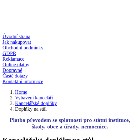
Úvodní strana
Jak nakupovat
Obchodní podmínky
GDPR
Reklamace
Online platby
Dopravné
Časté dotazy
Kontaktní informace
Home
Vybavení kanceláří
Kancelářské doplňky
Doplňky na stůl
Platba převodem se splatností pro státní instituce,
školy, obce a úřady, nemocnice.