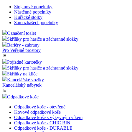
Stojanové popelníky
Nástěnné popelníky
Kuřácké stolky
Samozhášecí popelníky
Označení toalet
Skříňky pro hasiče a záchranné složky
Bariéry - zábrany
Pro Veřejné prostory
Pojízdné kartotéky
Skříňky pro hasiče a záchranné složky
Skříňky na klíče
Kancelářské vozíky
Kancelářský nábytek
Odpadkové koše
Odpadkové koše - otevřené
Kovové odpadkové koše
Odpadkové koše s výkyvným víkem
Odpadkové koše - CHIC BIN
Odpadkové koše - DURABLE