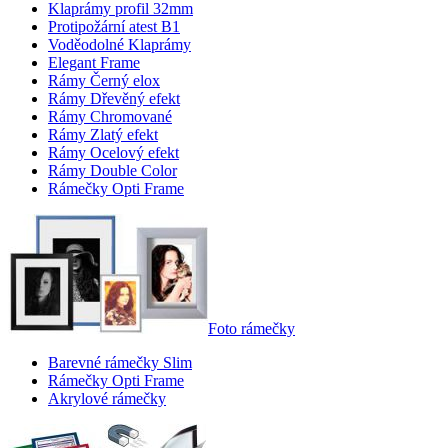
Klaprámy profil 32mm
Protipožární atest B1
Voděodolné Klaprámy
Elegant Frame
Rámy Černý elox
Rámy Dřevěný efekt
Rámy Chromované
Rámy Zlatý efekt
Rámy Ocelový efekt
Rámy Double Color
Rámečky Opti Frame
Foto rámečky
Barevné rámečky Slim
Rámečky Opti Frame
Akrylové rámečky