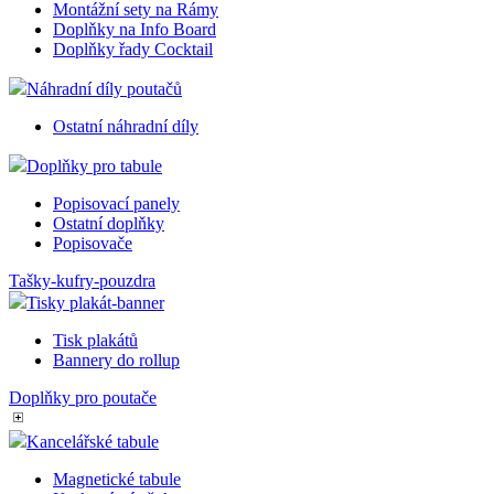
Montážní sety na Rámy
prefer
budou
Doplňky na Info Board
budou
Doplňky řady Cocktail
sezení
respek
Náhradní díly poutačů
mena
.eshop.az-
4
eshop 
reklama.cz
týdny
cookie
Ostatní náhradní díly
2 dny
měnu,
zákazn
použí
Doplňky pro tabule
CookieScriptConsent
2
Tento
CookieScript
Popisovací panely
měsíce
cookie
eshop.az-
Ostatní doplňky
služba
reklama.cz
Popisovače
Script
zapam
předv
Tašky-kufry-pouzdra
souhla
Tisky plakát-banner
soubor
návště
nutné,
Tisk plakátů
banner
Bannery do rollup
Cookie
Script
Doplňky pro poutače
fungov
správn
Kancelářské tabule
_dc_gtm_UA-3819248-14
.eshop.az-
55
Tento
reklama.cz
sekund
cookie
přidru
Magnetické tabule
webů