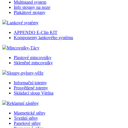
Multistand system
Info stojany na noze
Plakátové stojany
Lankové systémy
APPENDO E-Clip KIT
Komponenty lankového systému
Mincovníky-Tácy
Plastové mincovníky
Skleněné mincovníky
Sloupy-pylony-věže
Informační totemy
Prosvětlené totemy
Skládací sloup Vitrína
Reklamní zástěny
Magnetické stěny
Textilní stěny
Panelové stěny