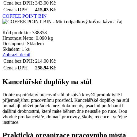
Cena bez DPH:
343,00
Kč
Cena s DPH
415,03
Kč
COFFEE POINT BIN
Kód produktu: 338858
Hmotnost Netto:
0,090 kg
Dostupnost:
Skladem
Skladem: 1 ks
Zobrazit detail
Cena bez DPH:
214,00
Kč
Cena s DPH
258,94
Kč
Kancelářské doplňky na stůl
Dobře uspořádaný pracovní stůl přispívá k vyšší produktivitě i
příjemnějšímu pracovnímu prostředí. Kancelářské doplňky na stůl
pomáhají udržet pořádek mezi dokumenty, psacími potřebami i
dalšími drobnostmi, které máte během dne neustále po ruce. Jsou
vhodné pro kanceláře, domácí pracovny, školy, recepce i veřejné
instituce.
Praktická organizace pracovního místa