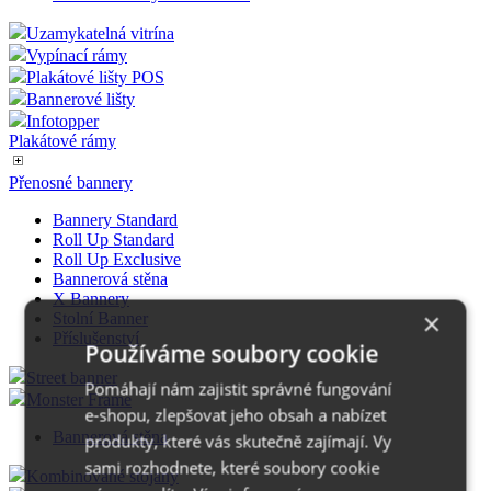
Uzamykatelná vitrína
Vypínací rámy
Plakátové lišty POS
Bannerové lišty
Infotopper
Plakátové rámy
Přenosné bannery
Bannery Standard
Roll Up Standard
Roll Up Exclusive
Bannerová stěna
X Bannery
×
Stolní Banner
Příslušenství
Používáme soubory cookie
Street banner
Pomáhají nám zajistit správné fungování
Monster Frame
e-shopu, zlepšovat jeho obsah a nabízet
Bannerová stěna
produkty, které vás skutečně zajímají. Vy
sami rozhodnete, které soubory cookie
Kombinované stojany