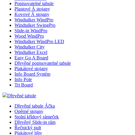
Popisovatelné tabule
Plastové Á stojany
Kovové Á stojany
Windtalker WindPro
Windtalker SwingPro
Slide-in WindPro
Wood WindPro
Windtalker WindPro LED
Windtalker City
Windtalker Excel
Easy Go A Board
Dřevěné popisovatelné tabule
Plakátové stojany
Info Board Systém
Info Pole
Tri Board
Dřevěné tabule
Dřevěné tabule Áčka
Opěrné stojany
Stolní křídový rámeček
Dřevěný Slide-in rám
Řečnický pult
Plakátové lišty