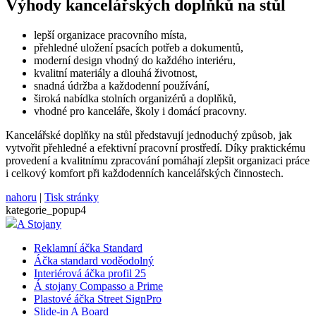
Výhody kancelářských doplňků na stůl
lepší organizace pracovního místa,
přehledné uložení psacích potřeb a dokumentů,
moderní design vhodný do každého interiéru,
kvalitní materiály a dlouhá životnost,
snadná údržba a každodenní používání,
široká nabídka stolních organizérů a doplňků,
vhodné pro kanceláře, školy i domácí pracovny.
Kancelářské doplňky na stůl představují jednoduchý způsob, jak
vytvořit přehledné a efektivní pracovní prostředí. Díky praktickému
provedení a kvalitnímu zpracování pomáhají zlepšit organizaci práce
i celkový komfort při každodenních kancelářských činnostech.
nahoru
|
Tisk stránky
kategorie_popup4
A Stojany
Reklamní áčka Standard
Áčka standard voděodolný
Interiérová áčka profil 25
Á stojany Compasso a Prime
Plastové áčka Street SignPro
Slide-in A Board