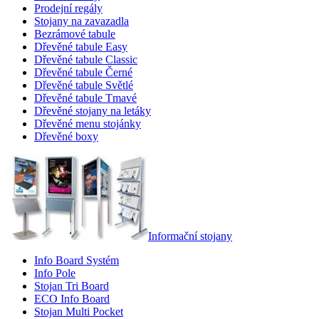
Prodejní regály
Stojany na zavazadla
Bezrámové tabule
Dřevěné tabule Easy
Dřevěné tabule Classic
Dřevěné tabule Černé
Dřevěné tabule Světlé
Dřevěné tabule Tmavé
Dřevěné stojany na letáky
Dřevěné menu stojánky
Dřevěné boxy
Informační stojany
Info Board Systém
Info Pole
Stojan Tri Board
ECO Info Board
Stojan Multi Pocket