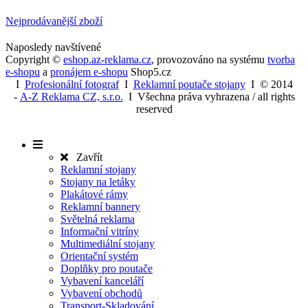
Nejprodávanější zboží
Naposledy navštívené
Copyright ©
eshop.az-reklama.cz
,
provozováno na systému
tvorba
e-shopu
a
pronájem e-shopu
Shop5.cz
I
Profesionální fotograf
I
Reklamní poutače stojany
I
© 2014
-
A-Z Reklama CZ, s.r.o.
I Všechna práva vyhrazena / all rights
reserved
Zavřít
Reklamní stojany
Stojany na letáky
Plakátové rámy
Reklamní bannery
Světelná reklama
Informační vitríny
Multimediální stojany
Orientační systém
Doplňky pro poutače
Vybavení kanceláří
Vybavení obchodů
Transport-Skladování