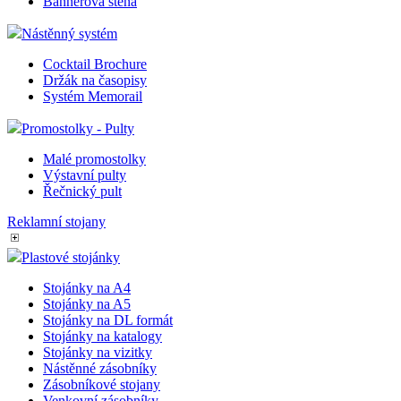
Bannerová stěna
Nástěnný systém
Cocktail Brochure
Držák na časopisy
Systém Memorail
Promostolky - Pulty
Malé promostolky
Výstavní pulty
Řečnický pult
Reklamní stojany
Plastové stojánky
Stojánky na A4
Stojánky na A5
Stojánky na DL formát
Stojánky na katalogy
Stojánky na vizitky
Nástěnné zásobníky
Zásobníkové stojany
Venkovní zásobníky