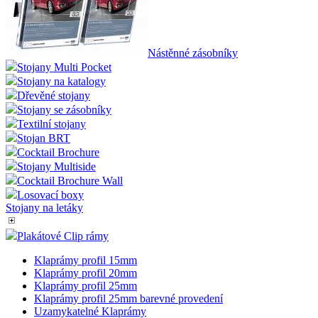
Nástěnné zásobníky
Stojany Multi Pocket
Stojany na katalogy
Dřevěné stojany
Stojany se zásobníky
Textilní stojany
Stojan BRT
Cocktail Brochure
Stojany Multiside
Cocktail Brochure Wall
Losovací boxy
Stojany na letáky
Plakátové Clip rámy
Klaprámy profil 15mm
Klaprámy profil 20mm
Klaprámy profil 25mm
Klaprámy profil 25mm barevné provedení
Uzamykatelné Klaprámy