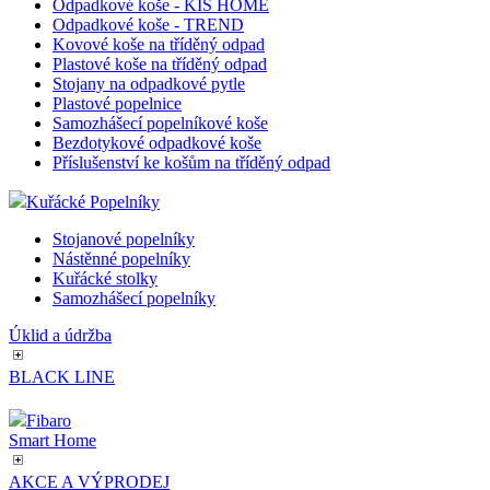
Odpadkové koše - KIS HOME
Odpadkové koše - TREND
Kovové koše na tříděný odpad
Plastové koše na tříděný odpad
Stojany na odpadkové pytle
Plastové popelnice
Samozhášecí popelníkové koše
Bezdotykové odpadkové koše
Příslušenství ke košům na tříděný odpad
Kuřácké Popelníky
Stojanové popelníky
Nástěnné popelníky
Kuřácké stolky
Samozhášecí popelníky
Úklid a údržba
BLACK LINE
Fibaro
Smart Home
AKCE A VÝPRODEJ