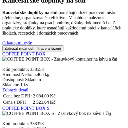
Kancelářské doplňky na stůl
Kancelářské doplňky na stůl
pomáhají udržet pracovní místo
přehledné, organizované a efektivní. V nabídce naleznete
organizéry, stojánky na psací potřeby, držáky dokumentů i další
praktické doplňky, které usnadňují každodenní práci v kancelářích,
školách, recepcích i domácích pracovnách.
O kategorii výše
COFFEE POINT BOX
Kód produktu: 338558
Hmotnost Netto:
5,465 kg
Dostupnost:
Skladem
Skladem: 1 ks
Zobrazit detail
Cena bez DPH:
2 084,00
Kč
Cena s DPH
2 521,64
Kč
COFFEE POINT BOX S
Kód produktu: 338358