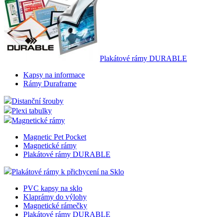
Plakátové rámy DURABLE
Kapsy na informace
Rámy Duraframe
Distanční šrouby
Plexi tabulky
Magnetické rámy
Magnetic Pet Pocket
Magnetické rámy
Plakátové rámy DURABLE
Plakátové rámy k přichycení na Sklo
PVC kapsy na sklo
Klaprámy do výlohy
Magnetické rámečky
Plakátové rámy DURABLE