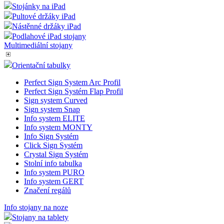
shop5_uid
.eshop.az-
4
Identif
Stojánky na iPad
reklama.cz
týdny
eshopu
Pultové držáky iPad
2 dny
pozná,
jedná 
Nástěnné držáky iPad
stejné
Google
Podlahové iPad stojany
zákazn
Privacy Policy
byly z
Multimediální stojany
funkce
zejmé
Orientační tabulky
nákup
shop5_pocitadlo
.eshop.az-
4
Počet
Perfect Sign System Arc Profil
reklama.cz
týdny
zobra
Perfect Sign Systém Flap Profil
2 dny
stráne
Sign system Curved
eshopu
zejmé
Sign system Snap
zobraz
Info system ELITE
popup
Info system MONTY
rozpoz
zda se
Info Sign Systém
o robo
Click Sign Systém
Crystal Sign Systém
__cf_bm
29
Tento
Cloudflare
Stolní info tabulka
minut
cookie
Inc.
56
použív
Info system PURO
.heureka.cz
sekund
rozliš
Info system GERT
lidmi 
Značení regálů
To je 
přínos
bylo 
Info stojany na noze
podáva
Stojany na tablety
zprávy