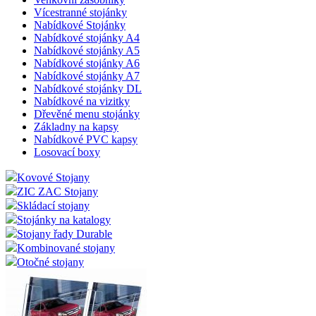
Vícestranné stojánky
Nabídkové Stojánky
Nabídkové stojánky A4
Nabídkové stojánky A5
Nabídkové stojánky A6
Nabídkové stojánky A7
Nabídkové stojánky DL
Nabídkové na vizitky
Dřevěné menu stojánky
Základny na kapsy
Nabídkové PVC kapsy
Losovací boxy
Kovové Stojany
ZIC ZAC Stojany
Skládací stojany
Stojánky na katalogy
Stojany řady Durable
Kombinované stojany
Otočné stojany