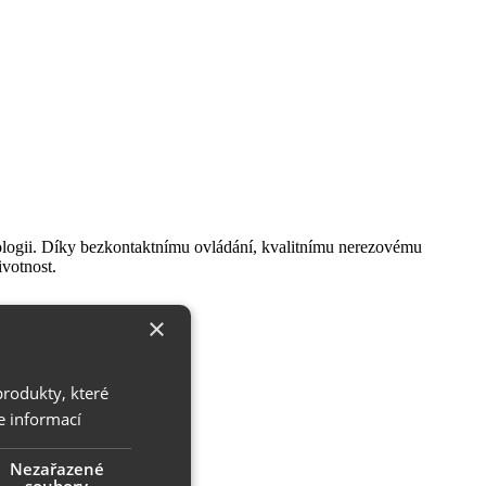
ologii. Díky bezkontaktnímu ovládání, kvalitnímu nerezovému
ivotnost.
×
produkty, které
e informací
Nezařazené
soubory