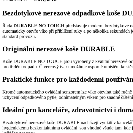
Bezdotykové nerezové odpadkové koš
Řada
DURABLE NO TOUCH
představuje moderní bezdotykové odp
automaticky otevře víko při přiblížení ruky a po několika sekundách 
standard provozu.
Originální nerezové koše DURABLE
Koše DURABLE NO TOUCH jsou vyrobeny z kvalitní nerezové oceli s 
pro třídění odpadu. Čtvercový tvar umožňuje úsporné umístění ke stěně
Praktické funkce pro každodenní používán
Kromě automatického ovládání senzorem lze víko otevírat také ručně
uchycení odpadkového pytle, odnímatelným víkem pro snadné čištění a 
Ideální pro kanceláře, zdravotnictví i dom
Bezdotykové nerezové koše DURABLE nacházejí využití v kancelářský
hygienickému bezkontaktnímu ovládání jsou vhodné všude tam, kde je 