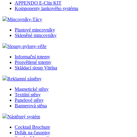
APPENDO E-Clip KIT
Komponenty lankového systému
Mincovníky-Tácy
__cf_bm
Plastové mincovníky
Skleněné mincovníky
lctpref
Sloupy-pylony-věže
Informační totemy
shop5_kosik
Prosvětlené totemy
Skládací sloup Vitrína
udid
Reklamní zástěny
Magnetické stěny
Textilní stěny
Panelové stěny
Bannerová stěna
Název
Název
Název
Nástěnný systém
__Secure-YNID
_ga
__Secure-ROLLOU
Cocktail Brochure
sid
Držák na časopisy
zobrazeni