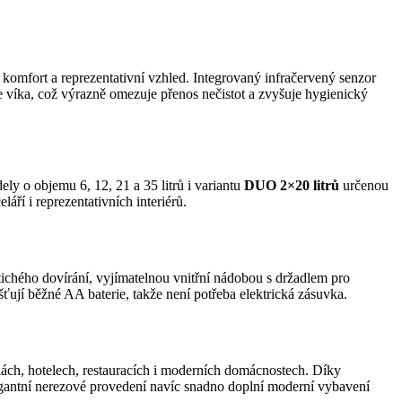
komfort a reprezentativní vzhled. Integrovaný infračervený senzor
se víka, což výrazně omezuje přenos nečistot a zvyšuje hygienický
 o objemu 6, 12, 21 a 35 litrů i variantu
DUO 2×20 litrů
určenou
ří i reprezentativních interiérů.
ichého dovírání, vyjímatelnou vnitřní nádobou s držadlem pro
ťují běžné AA baterie, takže není potřeba elektrická zásuvka.
ch, hotelech, restauracích i moderních domácnostech. Díky
legantní nerezové provedení navíc snadno doplní moderní vybavení