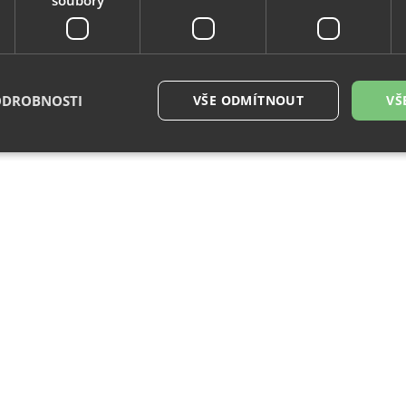
ODROBNOSTI
VŠE ODMÍTNOUT
VŠ
é soubory
Výkonové soubory
Soubory cílení
Funkční soubory
Neza
ry cookie umožňují základní funkce webových stránek, jako je přihlášení uživatele a
zbytně nutných souborů cookie správně používat.
Provider
/
Vyprší
Popis
Doména
29
Tento soubor cookie se používá k rozlišení me
Cloudflare
minut
To je pro web přínosné, aby bylo možné pod
Inc.
54
o používání jejich webových stránek.
.vimeo.com
sekund
.eshop.az-
4
Identifikátor eshopu, který pozná, že se jedn
reklama.cz
týdny
zákazníka, aby byly zajištěné funkce eshopu
2 dny