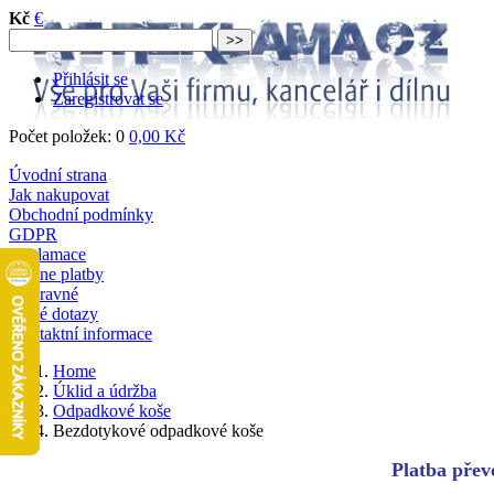
Kč
€
Přihlásit se
Zaregistrovat se
Počet položek: 0
0,00 Kč
Úvodní strana
Jak nakupovat
Obchodní podmínky
GDPR
Reklamace
Online platby
Dopravné
Časté dotazy
Kontaktní informace
Home
Úklid a údržba
Odpadkové koše
Bezdotykové odpadkové koše
Platba převo