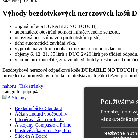
každého prostoru.
Výhody bezdotykových nerezových košů
originální řada DURABLE NO TOUCH,
automatické otevírání pomocí infračerveného senzoru,
nerezová ocel s úpravou proti otiskům prstů,
tiché automatické zavírání víka,
vyjímatelná vnitřní nádoba a možnost ručního ovládání,
objemy 6, 12, 21, 35 litrů a DUO 2×20 litrů pro třídění odpadu
vhodné pro kanceláře, zdravotnictví, hotely, restaurace i domácn
Bezdotykové nerezové odpadkové koše
DURABLE NO TOUCH
s
provedení a promyšleným funkcím představují ideální řešení pro profes
nahoru
|
Tisk stránky
kategorie_popup4
A Stojany
Používáme 
Reklamní áčka Standard
Pomáhají nám zaji
Áčka standard voděodolný
vás skutečně zají
Interiérová áčka profil 25
Á stojany Compasso a Prime
Plastové áčka Street SignPro
Nezbytně nutn
Slide-in A Board
soubory