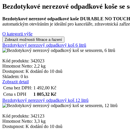
Bezdotykové nerezové odpadkové koše se 
Bezdotykové nerezové odpadkové koše DURABLE NO TOUCH
automatickým otevíráním je ideální pro kanceláře, zdravotnická zařízen
O kategorii výše
Bezdotykový nerezový odpadkový koš 6 litrů
Kód produktu: 342023
Hmotnost Netto:
2,2 kg
Dostupnost:
K dodání do 10 dnů
Skladem: 0 ks
Zobrazit detail
Cena bez DPH:
1 492,00
Kč
Cena s DPH
1 805,32
Kč
Bezdotykový nerezový odpadkový koš 12 litrů
Kód produktu: 342123
Hmotnost Netto:
3,3 kg
Dostupnost:
K dodání do 10 dnů