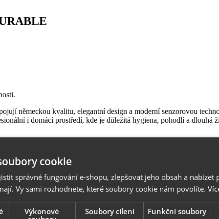
 DURABLE
,
osti.
pojují německou kvalitu, elegantní design a moderní senzorovou techn
ionální i domácí prostředí, kde je důležitá hygiena, pohodlí a dlouhá ž
soubory cookie
stit správné fungování e-shopu, zlepšovat jeho obsah a nabízet 
mají. Vy sami rozhodnete, které soubory cookie nám povolíte.
Víc
é
Výkonové
Soubory cílení
Funkční soubory
soubory