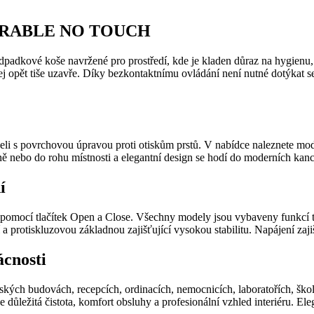
e DURABLE NO TOUCH
adkové koše navržené pro prostředí, kde je kladen důraz na hygienu, 
jej opět tiše uzavře. Díky bezkontaktnímu ovládání není nutné dotýkat 
povrchovou úpravou proti otiskům prstů. V nabídce naleznete modely
 nebo do rohu místnosti a elegantní design se hodí do moderních kancelá
í
 pomocí tlačítek Open a Close. Všechny modely jsou vybaveny funkcí t
protiskluzovou základnou zajišťující vysokou stabilitu. Napájení zajiš
ácnosti
ch budovách, recepcích, ordinacích, nemocnicích, laboratořích, školá
důležitá čistota, komfort obsluhy a profesionální vzhled interiéru. E