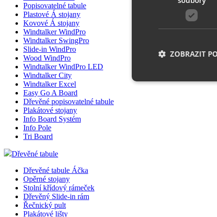
Popisovatelné tabule
Plastové Á stojany
Kovové Á stojany
Windtalker WindPro
Windtalker SwingPro
Slide-in WindPro
ZOBRAZIT P
Wood WindPro
Windtalker WindPro LED
Windtalker City
Windtalker Excel
Easy Go A Board
Nezbytně nutn
Dřevěné popisovatelné tabule
Plakátové stojany
Info Board Systém
Nezbytně nutné soubo
stránky nelze bez ne
Info Pole
Tri Board
Název
Dřevěné tabule
__cf_bm
Dřevěné tabule Áčka
Opěrné stojany
Stolní křídový rámeček
Dřevěný Slide-in rám
shop5_uid
Řečnický pult
Plakátové lišty