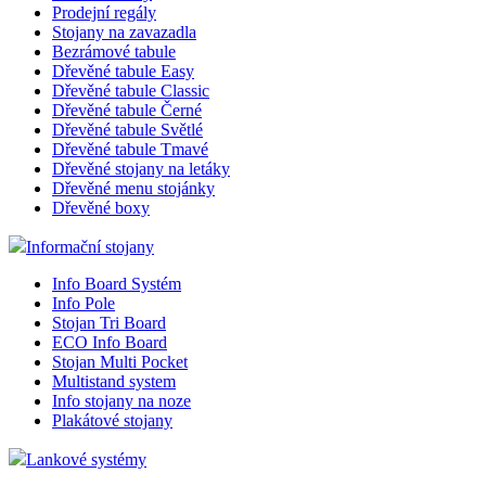
Prodejní regály
shop5_pocitadlo
Stojany na zavazadla
Bezrámové tabule
Dřevěné tabule Easy
__cf_bm
Dřevěné tabule Classic
Dřevěné tabule Černé
Dřevěné tabule Světlé
Dřevěné tabule Tmavé
nastav_lang
Dřevěné stojany na letáky
Dřevěné menu stojánky
Dřevěné boxy
VISITOR_PRIVACY_
Informační stojany
Info Board Systém
Info Pole
mena
Stojan Tri Board
ECO Info Board
Stojan Multi Pocket
CookieScriptConse
Multistand system
Info stojany na noze
Plakátové stojany
_dc_gtm_UA-381924
Lankové systémy