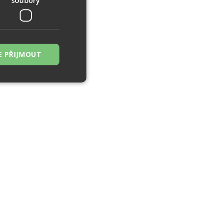
E PŘIJMOUT
řazené soubory
 správa účtu. Webové
zi lidmi a roboty.
ávat platné zprávy
á o stejného
, zejména nákup.