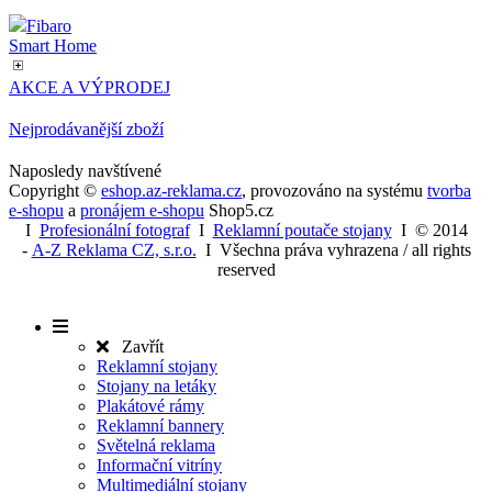
Fibaro
Smart Home
AKCE A VÝPRODEJ
Nejprodávanější zboží
Naposledy navštívené
Copyright ©
eshop.az-reklama.cz
,
provozováno na systému
tvorba
e-shopu
a
pronájem e-shopu
Shop5.cz
I
Profesionální fotograf
I
Reklamní poutače stojany
I
© 2014
-
A-Z Reklama CZ, s.r.o.
I Všechna práva vyhrazena / all rights
reserved
Zavřít
Reklamní stojany
Stojany na letáky
Plakátové rámy
Reklamní bannery
Světelná reklama
Informační vitríny
Multimediální stojany