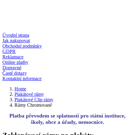
Úvodní strana
Jak nakupovat
Obchodní podmínky
GDPR
Reklamace
Online platby
Dopravné
Časté dotazy
Kontaktní informace
Home
Plakátové rámy
Plakátové Clip rámy
Rámy Chromované
Platba převodem se splatností pro státní instituce,
školy, obce a úřady, nemocnice.