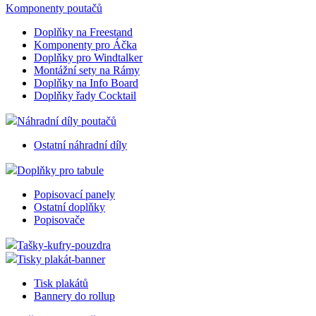
2 dny
měnu,
Komponenty poutačů
zákazn
použí
Doplňky na Freestand
Komponenty pro Áčka
CookieScriptConsent
2
Tento
CookieScript
měsíce
cookie
eshop.az-
Doplňky pro Windtalker
služba
reklama.cz
Montážní sety na Rámy
Script
Doplňky na Info Board
zapam
Doplňky řady Cocktail
předv
souhla
soubor
Náhradní díly poutačů
návště
nutné,
Ostatní náhradní díly
banner
Cookie
Script
Doplňky pro tabule
fungov
správn
Popisovací panely
_dc_gtm_UA-3819248-14
.eshop.az-
55
Tento
Ostatní doplňky
reklama.cz
sekund
cookie
Popisovače
přidru
webů
použív
Tašky-kufry-pouzdra
Správc
Tisky plakát-banner
Google
načten
Tisk plakátů
skript
na str
Bannery do rollup
Pokud 
použit,