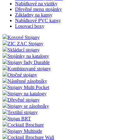
Nabídkové na vizitky
Dřevěné menu stojánky
Základny na kapsy
Nabídkové PVC kapsy
Losovací boxy
Kovové Stojany
ZIC ZAC Stojany
Skládací stojany
Stojánky na katalogy
Stojany řady Durable
Kombinované stojany
Otočné stojany
Nástěnné zásobníky
Stojany Multi Pocket
Stojany na katalogy
Dřevěné stojany
Stojany se zásobníky
Textilní stojany
Stojan BRT
Cocktail Brochure
Stojany Multiside
Cocktail Brochure Wall