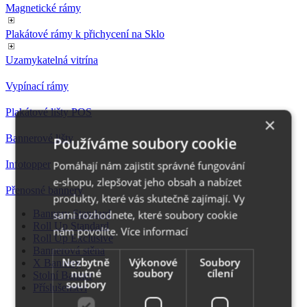
Magnetické rámy
Plakátové rámy k přichycení na Sklo
Uzamykatelná vitrína
Vypínací rámy
Plakátové lišty POS
×
Bannerové lišty
Používáme soubory cookie
Infotopper
Pomáhají nám zajistit správné fungování
e-shopu, zlepšovat jeho obsah a nabízet
Přenosné bannery
produkty, které vás skutečně zajímají. Vy
Bannery Standard
sami rozhodnete, které soubory cookie
Roll Up Standard
nám povolíte.
Více informací
Roll Up Exclusive
Bannerová stěna
Nezbytně
Výkonové
Soubory
X Bannery
nutné
soubory
cílení
Stolní Banner
soubory
Příslušenství