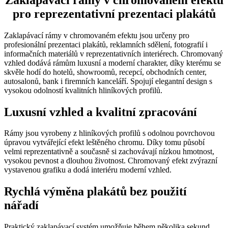
pro reprezentativní prezentaci plakátů
Zaklapávací rámy v chromovaném efektu jsou určeny pro
profesionální prezentaci plakátů, reklamních sdělení, fotografií i
informačních materiálů v reprezentativních interiérech. Chromovaný
vzhled dodává rámům luxusní a moderní charakter, díky kterému se
skvěle hodí do hotelů, showroomů, recepcí, obchodních center,
autosalonů, bank i firemních kanceláří. Spojují elegantní design s
vysokou odolností kvalitních hliníkových profilů.
Luxusní vzhled a kvalitní zpracování
Rámy jsou vyrobeny z hliníkových profilů s odolnou povrchovou
úpravou vytvářející efekt leštěného chromu. Díky tomu působí
velmi reprezentativně a současně si zachovávají nízkou hmotnost,
vysokou pevnost a dlouhou životnost. Chromovaný efekt zvýrazní
vystavenou grafiku a dodá interiéru moderní vzhled.
Rychlá výměna plakátů bez použití
nářadí
Praktický zaklapávací systém umožňuje během několika sekund