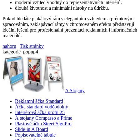
moderní vzhled vhodný do reprezentativních interiérů,
dlouhá životnost a minimální nároky na údržbu.
Pokud hledáte plakátový rám s elegantním vzhledem a prémiovým
zpracováním, zaklapávací rámy v chromovaném efektu představují
ideální řešení pro profesionální prezentaci reklamních i informačních
materiálů.
nahoru
|
Tisk stránky
kategorie_popup4
A Stojany
Reklamní áčka Standard
Áčka standard voděodolný
Interiérová áčka profil 25
Á stojany Compasso a Prime
Plastové áčka Street SignPro
Slide-in A Board
Popisovatelné tabule