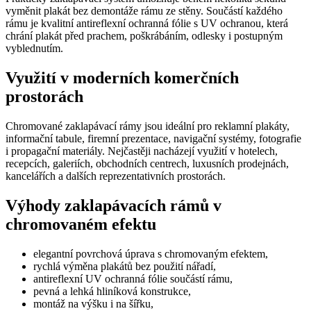
vyměnit plakát bez demontáže rámu ze stěny. Součástí každého
rámu je kvalitní antireflexní ochranná fólie s UV ochranou, která
chrání plakát před prachem, poškrábáním, odlesky i postupným
vyblednutím.
Využití v moderních komerčních
prostorách
Chromované zaklapávací rámy jsou ideální pro reklamní plakáty,
informační tabule, firemní prezentace, navigační systémy, fotografie
i propagační materiály. Nejčastěji nacházejí využití v hotelech,
recepcích, galeriích, obchodních centrech, luxusních prodejnách,
kancelářích a dalších reprezentativních prostorách.
Výhody zaklapávacích rámů v
chromovaném efektu
elegantní povrchová úprava s chromovaným efektem,
rychlá výměna plakátů bez použití nářadí,
antireflexní UV ochranná fólie součástí rámu,
pevná a lehká hliníková konstrukce,
montáž na výšku i na šířku,