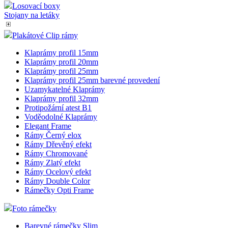
Losovací boxy
Stojany na letáky
Plakátové Clip rámy
Klaprámy profil 15mm
Klaprámy profil 20mm
Klaprámy profil 25mm
Klaprámy profil 25mm barevné provedení
Uzamykatelné Klaprámy
Klaprámy profil 32mm
Protipožární atest B1
Voděodolné Klaprámy
Elegant Frame
Rámy Černý elox
Rámy Dřevěný efekt
Rámy Chromované
Rámy Zlatý efekt
Rámy Ocelový efekt
Rámy Double Color
Rámečky Opti Frame
Foto rámečky
Barevné rámečky Slim