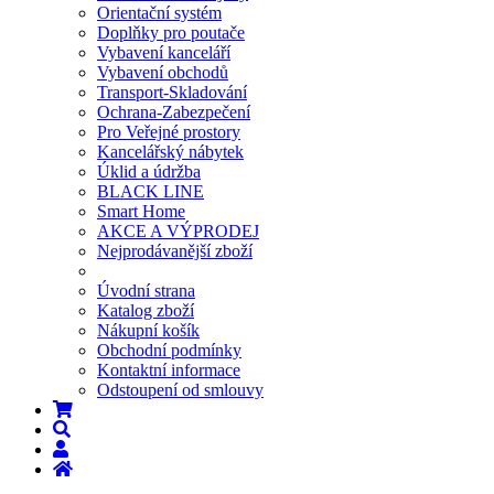
Orientační systém
Doplňky pro poutače
Vybavení kanceláří
Vybavení obchodů
Transport-Skladování
Ochrana-Zabezpečení
Pro Veřejné prostory
Kancelářský nábytek
Úklid a údržba
BLACK LINE
Smart Home
AKCE A VÝPRODEJ
Nejprodávanější zboží
Úvodní strana
Katalog zboží
Nákupní košík
Obchodní podmínky
Kontaktní informace
Odstoupení od smlouvy