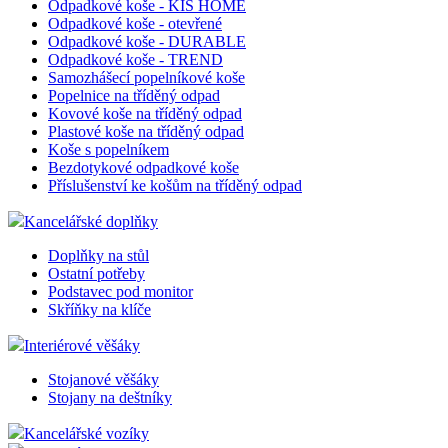
Odpadkové koše - KIS HOME
2 dny
Livech
Odpadkové koše - otevřené
online
komuni
Odpadkové koše - DURABLE
zákaz
Odpadkové koše - TREND
formo
Samozhášecí popelníkové koše
chatov
Popelnice na tříděný odpad
okenk
Kovové koše na tříděný odpad
shop5_kosik
.eshop.az-
4
Identif
Plastové koše na tříděný odpad
reklama.cz
týdny
aktuál
Koše s popelníkem
2 dny
košíku
Bezdotykové odpadkové koše
zákazn
dokon
Příslušenství ke košům na tříděný odpad
objed
přihláš
Kancelářské doplňky
odhláš
zákazn
košík
Doplňky na stůl
měnit.
Ostatní potřeby
Podstavec pod monitor
udid
.az-reklama.cz
4
Tento 
týdny
se pou
Skříňky na klíče
2 dny
jedine
identif
Interiérové věšáky
zařízen
mají p
webov
Stojanové věšáky
stránc
Stojany na deštníky
sledov
použív
Kancelářské vozíky
zlepšil