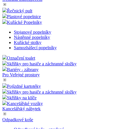
vložených vi
Řečnický pult
Plastové popelnice
Kuřácké Popelníky
Stojanové popelníky
Nástěnné popelníky
Kuřácké stolky
Samozhášecí popelníky
Označení toalet
Skříňky pro hasiče a záchranné složky
Bariéry - zábrany
Pro Veřejné prostory
Pojízdné kartotéky
Skříňky pro hasiče a záchranné složky
Skříňky na klíče
Kancelářské vozíky
Kancelářský nábytek
Odpadkové koše