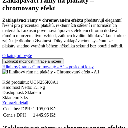
Zaklapávací rámy na plakáty –
chromovaný efekt
Zaklapávací rámy v chromovaném efektu
představují elegantní
řešení pro prezentaci plakátů, reklamních sdělení i informačních
materiálů. Luxusní povrchová úprava s efektem chromu dodává
rámům reprezentativní vzhled, zatímco kvalitní hliníková konstrukce
zajišťuje dlouhou životnost. Díky zaklapávacímu systému lze
plakáty snadno vyměnit během několika sekund bez použití nářadí.
O kategorii výše
Hliníkový rám - Chromovaný - A1 - poslední kusy
Kód produktu: UCN255K0A1
Hmotnost Netto:
2,1 kg
Dostupnost:
Skladem
Skladem: 3 ks
Zobrazit detail
Cena bez DPH:
1 195,00
Kč
Cena s DPH
1 445,95
Kč
Zaklapávací rámy v chromovaném efektu