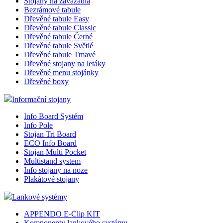
Stojany na zavazadla
Bezrámové tabule
Dřevěné tabule Easy
Dřevěné tabule Classic
Dřevěné tabule Černé
Dřevěné tabule Světlé
Dřevěné tabule Tmavé
Dřevěné stojany na letáky
Dřevěné menu stojánky
Dřevěné boxy
Informační stojany
Info Board Systém
Info Pole
Stojan Tri Board
ECO Info Board
Stojan Multi Pocket
Multistand system
Info stojany na noze
Plakátové stojany
Lankové systémy
APPENDO E-Clip KIT
Komponenty lankového systému