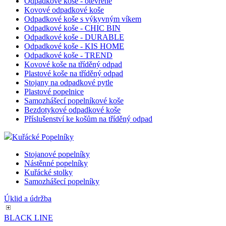
Odpadkové koše - otevřené
Kovové odpadkové koše
Odpadkové koše s výkyvným víkem
Odpadkové koše - CHIC BIN
Odpadkové koše - DURABLE
Odpadkové koše - KIS HOME
Odpadkové koše - TREND
Kovové koše na tříděný odpad
Plastové koše na tříděný odpad
Stojany na odpadkové pytle
Plastové popelnice
Samozhášecí popelníkové koše
Bezdotykové odpadkové koše
Příslušenství ke košům na tříděný odpad
Kuřácké Popelníky
Stojanové popelníky
Nástěnné popelníky
Kuřácké stolky
Samozhášecí popelníky
Úklid a údržba
BLACK LINE