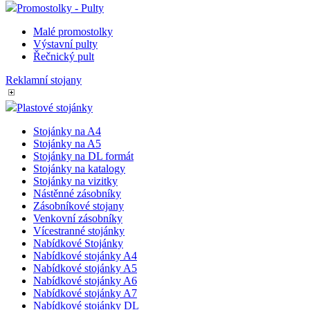
Promostolky - Pulty
Malé promostolky
Výstavní pulty
Řečnický pult
Reklamní stojany
Plastové stojánky
Stojánky na A4
Stojánky na A5
Stojánky na DL formát
Stojánky na katalogy
Stojánky na vizitky
Nástěnné zásobníky
Zásobníkové stojany
Venkovní zásobníky
Vícestranné stojánky
Nabídkové Stojánky
Nabídkové stojánky A4
Nabídkové stojánky A5
Nabídkové stojánky A6
Nabídkové stojánky A7
Nabídkové stojánky DL