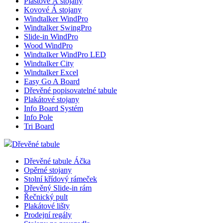
Plastové Á stojany
Kovové Á stojany
Windtalker WindPro
Windtalker SwingPro
Slide-in WindPro
Wood WindPro
Windtalker WindPro LED
Windtalker City
Windtalker Excel
Easy Go A Board
Dřevěné popisovatelné tabule
Plakátové stojany
Info Board Systém
Info Pole
Tri Board
Dřevěné tabule
Dřevěné tabule Áčka
Opěrné stojany
Stolní křídový rámeček
Dřevěný Slide-in rám
Řečnický pult
Plakátové lišty
Prodejní regály