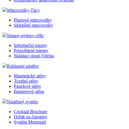
Mincovníky-Tácy
Plastové mincovníky
Skleněné mincovníky
Sloupy-pylony-věže
Informační totemy
Prosvětlené totemy
Skládací sloup Vitrína
Reklamní zástěny
Magnetické stěny
Textilní stěny
Panelové stěny
Bannerová stěna
Nástěnný systém
Cocktail Brochure
Držák na časopisy
Systém Memorail