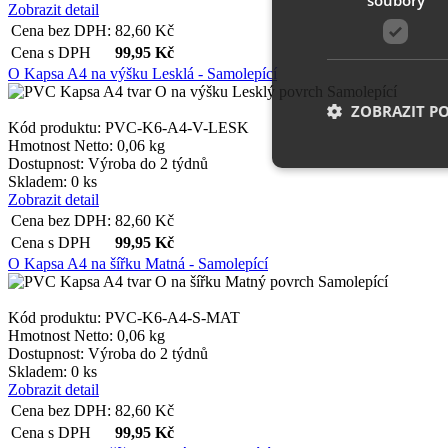
Zobrazit detail
Cena bez DPH:
82,60
Kč
Cena s DPH
99,95
Kč
O Kapsa A4 na výšku Lesklá - Samolepící
ZOBRAZIT P
Kód produktu: PVC-K6-A4-V-LESK
Hmotnost Netto:
0,06 kg
Dostupnost:
Výroba do 2 týdnů
Skladem: 0 ks
Zobrazit detail
Nezbytně nutn
Cena bez DPH:
82,60
Kč
Cena s DPH
99,95
Kč
Nezbytně nutné soubo
stránky nelze bez ne
O Kapsa A4 na šířku Matná - Samolepící
Název
Kód produktu: PVC-K6-A4-S-MAT
Hmotnost Netto:
0,06 kg
__cf_bm
Dostupnost:
Výroba do 2 týdnů
Skladem: 0 ks
Zobrazit detail
shop5_uid
Cena bez DPH:
82,60
Kč
Cena s DPH
99,95
Kč