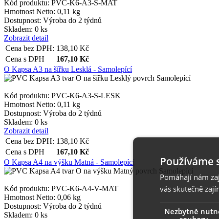
Kód produktu: PVC-K6-A3-S-MAT
Hmotnost Netto:
0,11 kg
Dostupnost:
Výroba do 2 týdnů
Skladem: 0 ks
Zobrazit detail
Cena bez DPH:
138,10
Kč
Cena s DPH
167,10
Kč
O Kapsa A3 na šířku Lesklá - Samolepící
Kód produktu: PVC-K6-A3-S-LESK
Hmotnost Netto:
0,11 kg
Dostupnost:
Výroba do 2 týdnů
Skladem: 0 ks
Zobrazit detail
Cena bez DPH:
138,10
Kč
Cena s DPH
167,10
Kč
Používáme 
O Kapsa A4 na výšku Matná - Samolepící
Pomáhají nám zaji
vás skutečně zají
Kód produktu: PVC-K6-A4-V-MAT
Hmotnost Netto:
0,06 kg
Dostupnost:
Výroba do 2 týdnů
Nezbytně nutn
Skladem: 0 ks
soubory