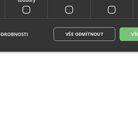
ODROBNOSTI
VŠE ODMÍTNOUT
VŠ
é soubory
Výkonové soubory
Soubory cílení
Funkční soubory
Neza
ry cookie umožňují základní funkce webových stránek, jako je přihlášení uživatele a
zbytně nutných souborů cookie správně používat.
Provider
/
Vyprší
Popis
Doména
29
Tento soubor cookie se používá k rozlišení me
Cloudflare
minut
To je pro web přínosné, aby bylo možné pod
Inc.
54
o používání jejich webových stránek.
.vimeo.com
sekund
.eshop.az-
4
Identifikátor eshopu, který pozná, že se jedn
reklama.cz
týdny
zákazníka, aby byly zajištěné funkce eshopu
2 dny