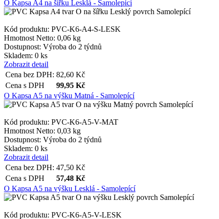
O Kapsa A4 na šířku Lesklá - Samolepící
shop5_pocitadlo
Kód produktu: PVC-K6-A4-S-LESK
__cf_bm
Hmotnost Netto:
0,06 kg
Dostupnost:
Výroba do 2 týdnů
Skladem: 0 ks
Zobrazit detail
nastav_lang
Cena bez DPH:
82,60
Kč
Cena s DPH
99,95
Kč
O Kapsa A5 na výšku Matná - Samolepící
VISITOR_PRIVACY_
Kód produktu: PVC-K6-A5-V-MAT
Hmotnost Netto:
0,03 kg
Dostupnost:
Výroba do 2 týdnů
mena
Skladem: 0 ks
Zobrazit detail
Cena bez DPH:
47,50
Kč
CookieScriptConse
Cena s DPH
57,48
Kč
O Kapsa A5 na výšku Lesklá - Samolepící
_dc_gtm_UA-381924
Kód produktu: PVC-K6-A5-V-LESK