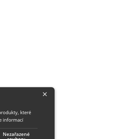
×
produkty, které
e informací
Nezařazené
soubory