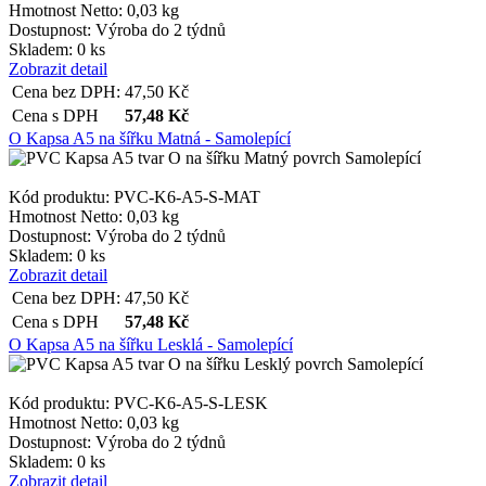
Hmotnost Netto:
0,03 kg
Dostupnost:
Výroba do 2 týdnů
Skladem: 0 ks
Zobrazit detail
__cf_bm
Cena bez DPH:
47,50
Kč
Cena s DPH
57,48
Kč
O Kapsa A5 na šířku Matná - Samolepící
lctpref
Kód produktu: PVC-K6-A5-S-MAT
shop5_kosik
Hmotnost Netto:
0,03 kg
Dostupnost:
Výroba do 2 týdnů
Skladem: 0 ks
udid
Zobrazit detail
Cena bez DPH:
47,50
Kč
Cena s DPH
57,48
Kč
O Kapsa A5 na šířku Lesklá - Samolepící
Název
Název
Kód produktu: PVC-K6-A5-S-LESK
Název
__Secure-YNID
Hmotnost Netto:
0,03 kg
_ga
Dostupnost:
Výroba do 2 týdnů
__Secure-ROLLOU
sid
Skladem: 0 ks
zobrazeni
Zobrazit detail