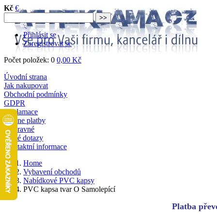
Kč
€
Přihlásit se
Zaregistrovat se
Počet položek: 0
0,00 Kč
Úvodní strana
Jak nakupovat
Obchodní podmínky
GDPR
Reklamace
Online platby
Dopravné
Časté dotazy
Kontaktní informace
Home
Vybavení obchodů
Nabídkové PVC kapsy
PVC kapsa tvar O Samolepící
Platba převo