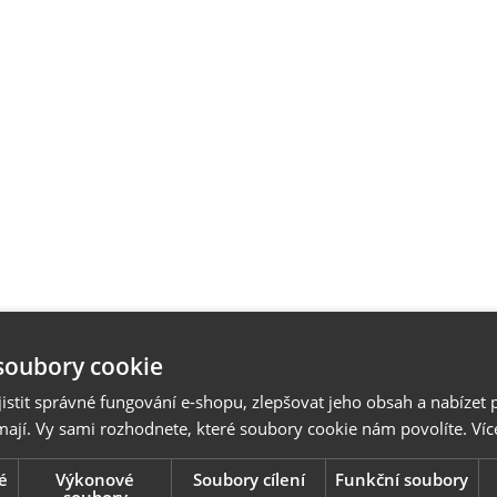
soubory cookie
stit správné fungování e-shopu, zlepšovat jeho obsah a nabízet 
mají. Vy sami rozhodnete, které soubory cookie nám povolíte.
Víc
é
Výkonové
Soubory cílení
Funkční soubory
soubory