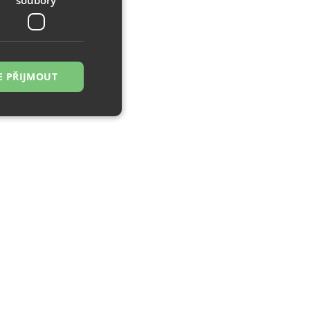
E PŘIJMOUT
řazené soubory
 správa účtu. Webové
zi lidmi a roboty.
ávat platné zprávy
á o stejného
, zejména nákup.