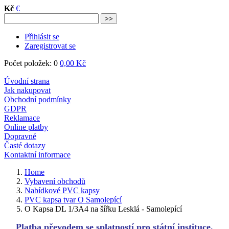
Úvodní strana
Jak nakupovat
Obchodní podmínky
GDPR
Reklamace
Online platby
Dopravné
Časté dotazy
Kontaktní informace
Home
Vybavení obchodů
Nabídkové PVC kapsy
PVC kapsa tvar O Samolepící
O Kapsa DL 1/3A4 na šířku Lesklá - Samolepící
Platba převodem se splatností pro státní instituce,
školy, obce a úřady, nemocnice.