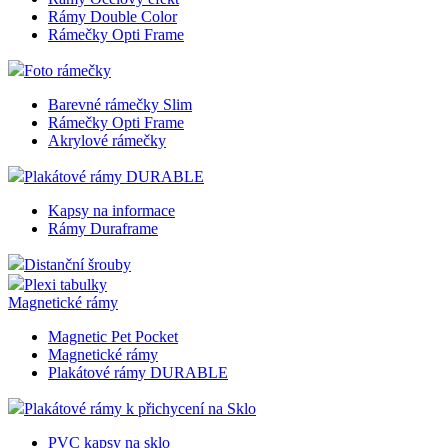
Rámy Double Color
Rámečky Opti Frame
Foto rámečky
Barevné rámečky Slim
Rámečky Opti Frame
Akrylové rámečky
Plakátové rámy DURABLE
Kapsy na informace
Rámy Duraframe
Distanční šrouby
Plexi tabulky
Magnetické rámy
Magnetic Pet Pocket
Magnetické rámy
Plakátové rámy DURABLE
Plakátové rámy k přichycení na Sklo
PVC kapsy na sklo