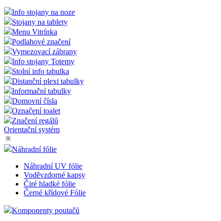
Info stojany na noze
Stojany na tablety
Menu Vitrínka
Podlahové značení
Vymezovací zábrany
Info stojany Totemy
Stolní info tabulka
Distanční plexi tabulky
Informační tabulky
Domovní čísla
Označení toalet
Značení regálů
Orientační systém
Náhradní fólie
Náhradní UV fólie
Voděvzdorné kapsy
Čiré hladké fólie
Černé křídové Fólie
Komponenty poutačů