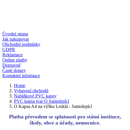
Úvodní strana
Jak nakupovat
Obchodní podmínky
GDPR
Reklamace
Online platby
Dopravné
Časté dotazy
Kontaktní informace
Home
Vybavení obchodů
Nabídkové PVC kapsy
PVC kapsa tvar O Samolepící
O Kapsa A4 na výšku Lesklá - Samolepící
Platba převodem se splatností pro státní instituce,
školy, obce a úřady, nemocnice.