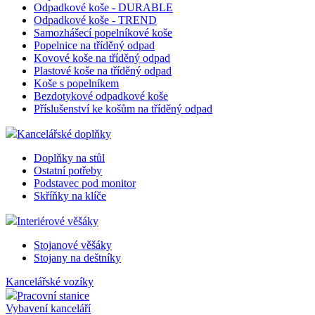
Odpadkové koše - DURABLE
Odpadkové koše - TREND
Samozhášecí popelníkové koše
Popelnice na tříděný odpad
Kovové koše na tříděný odpad
Plastové koše na tříděný odpad
Koše s popelníkem
Bezdotykové odpadkové koše
Příslušenství ke košům na tříděný odpad
Kancelářské doplňky
Doplňky na stůl
Ostatní potřeby
Podstavec pod monitor
Skříňky na klíče
Interiérové věšáky
Stojanové věšáky
Stojany na deštníky
Kancelářské vozíky
Pracovní stanice
Vybavení kanceláří