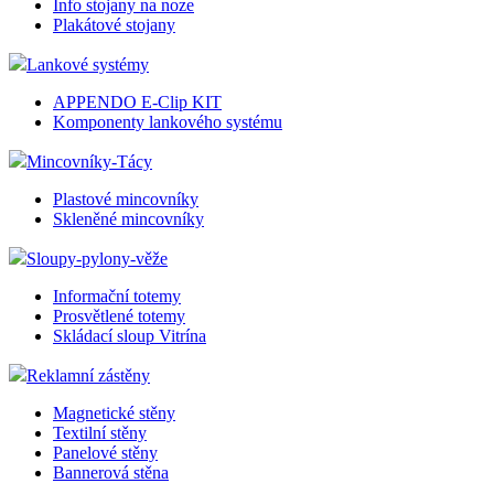
Info stojany na noze
Plakátové stojany
Lankové systémy
APPENDO E-Clip KIT
Komponenty lankového systému
Mincovníky-Tácy
Plastové mincovníky
Skleněné mincovníky
Sloupy-pylony-věže
Informační totemy
Prosvětlené totemy
Skládací sloup Vitrína
Reklamní zástěny
Magnetické stěny
Textilní stěny
Panelové stěny
Bannerová stěna