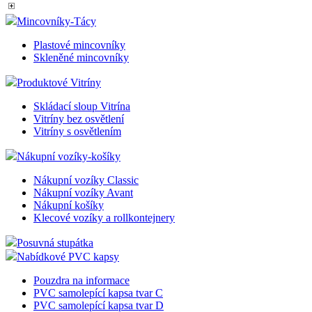
Mincovníky-Tácy
Plastové mincovníky
Skleněné mincovníky
Produktové Vitríny
Skládací sloup Vitrína
Vitríny bez osvětlení
Vitríny s osvětlením
Nákupní vozíky-košíky
Nákupní vozíky Classic
Nákupní vozíky Avant
Nákupní košíky
Klecové vozíky a rollkontejnery
Posuvná stupátka
Nabídkové PVC kapsy
Pouzdra na informace
PVC samolepící kapsa tvar C
PVC samolepící kapsa tvar D