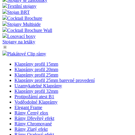
Stojany se zásobníky
Textilní stojany
Stojan BRT
Cocktail Brochure
Stojany Multiside
Cocktail Brochure Wall
Losovací boxy
Stojany na letáky
Plakátové Clip rámy
Klaprámy profil 15mm
Klaprámy profil 20mm
Klaprámy profil 25mm
Klaprámy profil 25mm barevné provedení
Uzamykatelné Klaprámy
Klaprámy profil 32mm
Protipožární atest B1
Voděodolné Klaprámy
Elegant Frame
Rámy Černý elox
Rámy Dřevěný efekt
Rámy Chromované
Rámy Zlatý efekt
Rámy Ocelový efekt