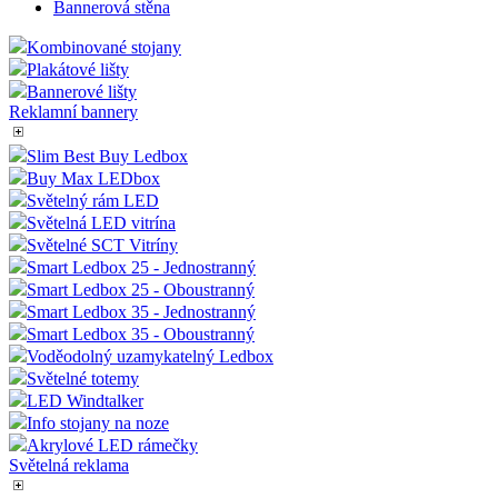
Bannerová stěna
Kombinované stojany
Plakátové lišty
Bannerové lišty
Reklamní bannery
Slim Best Buy Ledbox
Buy Max LEDbox
Světelný rám LED
Světelná LED vitrína
Světelné SCT Vitríny
Smart Ledbox 25 - Jednostranný
Smart Ledbox 25 - Oboustranný
Smart Ledbox 35 - Jednostranný
Smart Ledbox 35 - Oboustranný
Voděodolný uzamykatelný Ledbox
Světelné totemy
LED Windtalker
Info stojany na noze
Akrylové LED rámečky
Světelná reklama