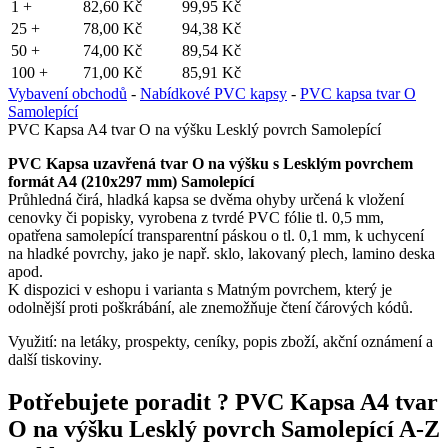
1 +
82,60 Kč
99,95 Kč
25 +
78,00 Kč
94,38 Kč
50 +
74,00 Kč
89,54 Kč
100 +
71,00 Kč
85,91 Kč
Vybavení obchodů
-
Nabídkové PVC kapsy
-
PVC kapsa tvar O
Samolepící
PVC Kapsa A4 tvar O na výšku Lesklý povrch Samolepící
PVC Kapsa uzavřená tvar O na výšku s Lesklým povrchem
formát A4 (210x297 mm) Samolepící
Průhledná čirá, hladká kapsa se dvěma ohyby určená k vložení
cenovky či popisky, vyrobena z tvrdé PVC fólie tl. 0,5 mm,
opatřena samolepící transparentní páskou o tl. 0,1 mm, k uchycení
na hladké povrchy, jako je např. sklo, lakovaný plech, lamino deska
apod.
K dispozici v eshopu i varianta s Matným povrchem, který je
odolnější proti poškrábání, ale znemožňuje čtení čárových kódů.
Využití: na letáky, prospekty, ceníky, popis zboží, akční oznámení a
další tiskoviny.
Potřebujete poradit ?
PVC Kapsa A4 tvar
O na výšku Lesklý povrch Samolepící A-Z