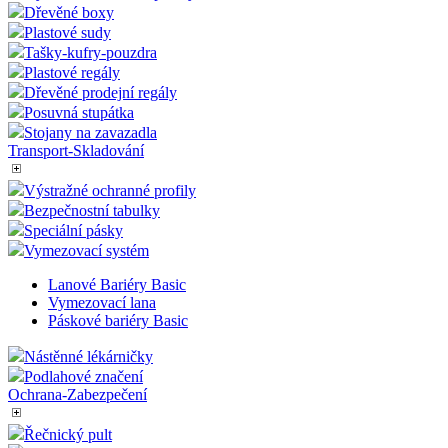
Dřevěné boxy
Plastové sudy
Tašky-kufry-pouzdra
Plastové regály
Dřevěné prodejní regály
Posuvná stupátka
Stojany na zavazadla
Transport-Skladování
Výstražné ochranné profily
Bezpečnostní tabulky
Speciální pásky
Vymezovací systém
Lanové Bariéry Basic
Vymezovací lana
Páskové bariéry Basic
Nástěnné lékárničky
Podlahové značení
Ochrana-Zabezpečení
Řečnický pult