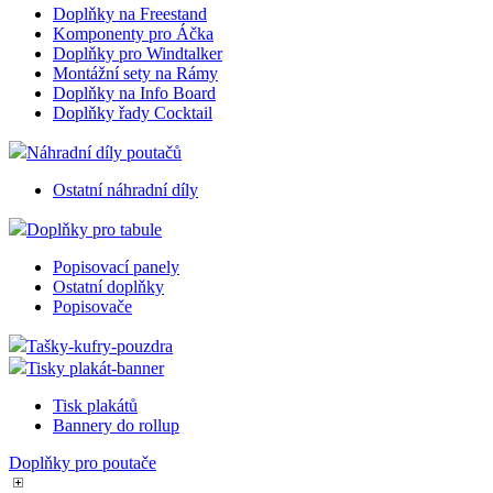
Doplňky na Freestand
Komponenty pro Áčka
Doplňky pro Windtalker
Montážní sety na Rámy
Doplňky na Info Board
Doplňky řady Cocktail
Náhradní díly poutačů
Ostatní náhradní díly
Doplňky pro tabule
Popisovací panely
Ostatní doplňky
Popisovače
Tašky-kufry-pouzdra
Tisky plakát-banner
Tisk plakátů
Bannery do rollup
Doplňky pro poutače