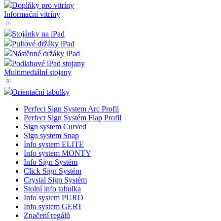
Doplňky pro vitríny
Informační vitríny
Stojánky na iPad
Pultové držáky iPad
Nástěnné držáky iPad
Podlahové iPad stojany
Multimediální stojany
Orientační tabulky
Perfect Sign System Arc Profil
Perfect Sign Systém Flap Profil
Sign system Curved
Sign system Snap
Info system ELITE
Info system MONTY
Info Sign Systém
Click Sign Systém
Crystal Sign Systém
Stolní info tabulka
Info system PURO
Info system GERT
Značení regálů