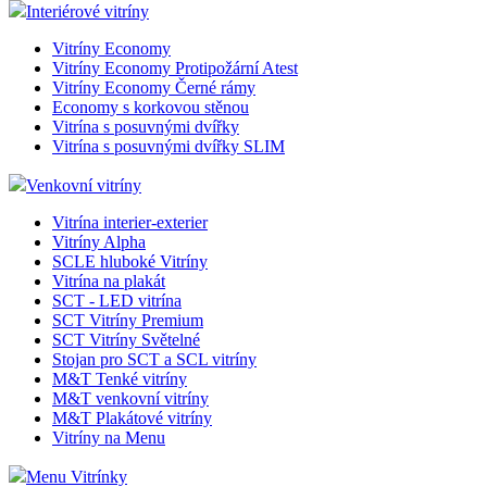
Interiérové vitríny
Vitríny Economy
Vitríny Economy Protipožární Atest
Vitríny Economy Černé rámy
Economy s korkovou stěnou
Vitrína s posuvnými dvířky
Vitrína s posuvnými dvířky SLIM
Venkovní vitríny
Vitrína interier-exterier
Vitríny Alpha
SCLE hluboké Vitríny
Vitrína na plakát
SCT - LED vitrína
SCT Vitríny Premium
SCT Vitríny Světelné
Stojan pro SCT a SCL vitríny
M&T Tenké vitríny
M&T venkovní vitríny
M&T Plakátové vitríny
Vitríny na Menu
Menu Vitrínky