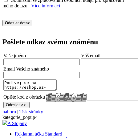
Souhlasím se zpracováním osobních údajů pro zpracování
mého dotazu
Více informací
Pošlete odkaz svému známénu
Vaše jméno
Váš email
Email Vašeho známého
Opište kód z obrázku
nahoru
|
Tisk stránky
kategorie_popup4
A Stojany
Reklamní áčka Standard