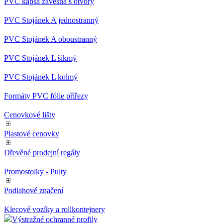
PVC kapsa závěsná s otvory
PVC Stojánek A jednostranný
PVC Stojánek A oboustranný
PVC Stojánek L šikmý
PVC Stojánek L kolmý
Formáty PVC fólie přířezy
Cenovkové lišty
Plastové cenovky
Dřevěné prodejní regály
Promostolky - Pulty
Podlahové značení
Klecové vozíky a rollkontejnery
Výstražné ochranné profily