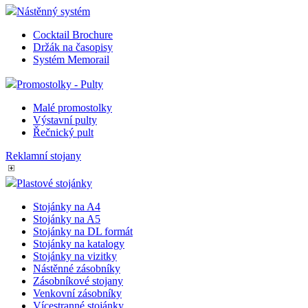
Nástěnný systém
Cocktail Brochure
Držák na časopisy
Systém Memorail
Promostolky - Pulty
Malé promostolky
Výstavní pulty
Řečnický pult
Reklamní stojany
Plastové stojánky
Stojánky na A4
Stojánky na A5
Stojánky na DL formát
Stojánky na katalogy
Stojánky na vizitky
Nástěnné zásobníky
Zásobníkové stojany
Venkovní zásobníky
Vícestranné stojánky