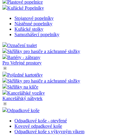
Plastové popelnice
Kuřácké Popelníky
Stojanové popelníky
Nástěnné popelníky
Kuřácké stolky
Samozhášecí popelníky
Označení toalet
Skříňky pro hasiče a záchranné složky
Bariéry - zábrany
Pro Veřejné prostory
Pojízdné kartotéky
Skříňky pro hasiče a záchranné složky
Skříňky na klíče
Kancelářské vozíky
Kancelářský nábytek
Odpadkové koše
Odpadkové koše - otevřené
Kovové odpadkové koše
Odpadkové koše s výkyvným víkem