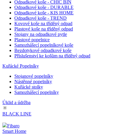
Odpadkové koše - CHIC BIN
Odpadkové koše - DURABLE
Odpadkové koše - KIS HOME
Odpadkové koše - TREND
Kovové koše na tříděný odpad
Plastové koše na tříděný odpad
Stojany na odpadkové pytle
Plastové popelnice
Samozhášecí popelníkové koše
Bezdotykové odpadkové koše
Příslušenství ke košům na tříděný odpad
Kuřácké Popelníky
Stojanové popelníky
Nástěnné popelníky
Kuřácké stolky
Samozhášecí popelníky
Úklid a údržba
BLACK LINE
Fibaro
Smart Home