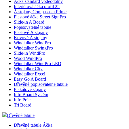
Áčka standard voděodolný
Interiérová áčka profil 25
Á stojany Compasso a Prime
Plastové áčka Street SignPro
Slide-in A Board
Popisovatelné tabule
Plastové Á stojany
Kovové Á stojany
Windtalker WindPro
Windtalker SwingPro
Slide-in WindPro
Wood WindPro
Windtalker WindPro LED
Windtalker City
Windtalker Excel
Easy Go A Board
Dřevěné popisovatelné tabule
Plakátové stojany
Info Board Systém
Info Pole
Tri Board
Dřevěné tabule
Dřevěné tabule Áčka