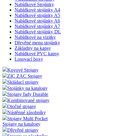
Nabídkové Stojánky
Nabídkové stojánky A4
Nabídkové stojánky A5
Nabídkové stojánky A6
Nabídkové stojánky A7
Nabídkové stojánky DL
Nabídkové na vizitky
Dřevěné menu stojánky
Základny na kapsy
Nabídkové PVC kapsy
Losovací boxy
Kovové Stojany
ZIC ZAC Stojany
Skládací stojany
Stojánky na katalogy
Stojany řady Durable
Kombinované stojany
Otočné stojany
Nástěnné zásobníky
Stojany Multi Pocket
Stojany na katalogy
Dřevěné stojany