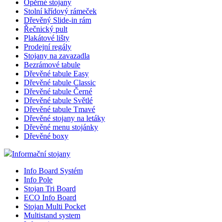
Opěrné stojany
Stolní křídový rámeček
Dřevěný Slide-in rám
Řečnický pult
Plakátové lišty
Prodejní regály
Stojany na zavazadla
Bezrámové tabule
Dřevěné tabule Easy
Dřevěné tabule Classic
Dřevěné tabule Černé
Dřevěné tabule Světlé
Dřevěné tabule Tmavé
Dřevěné stojany na letáky
Dřevěné menu stojánky
Dřevěné boxy
Informační stojany
Info Board Systém
Info Pole
Stojan Tri Board
ECO Info Board
Stojan Multi Pocket
Multistand system