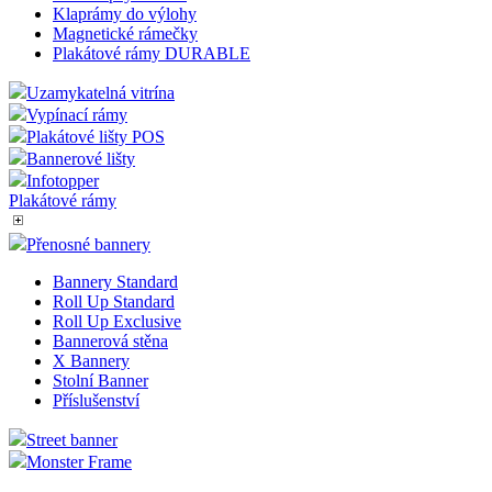
Klaprámy do výlohy
Magnetické rámečky
Plakátové rámy DURABLE
Uzamykatelná vitrína
Vypínací rámy
Plakátové lišty POS
Bannerové lišty
Infotopper
Plakátové rámy
Přenosné bannery
Bannery Standard
Roll Up Standard
Roll Up Exclusive
Bannerová stěna
X Bannery
Stolní Banner
Příslušenství
Street banner
Monster Frame