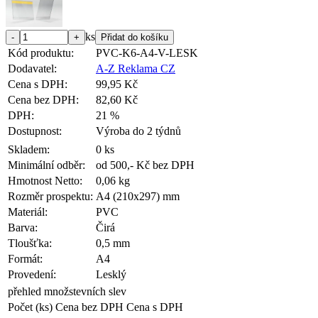
ks
Kód produktu:
PVC-K6-A4-V-LESK
Dodavatel:
A-Z Reklama CZ
Cena s DPH:
99,95 Kč
Cena bez DPH:
82,60 Kč
DPH:
21 %
Dostupnost:
Výroba do 2 týdnů
Skladem:
0 ks
Minimální odběr:
od 500,- Kč bez DPH
Hmotnost Netto:
0,06 kg
Rozměr prospektu:
A4 (210x297) mm
Materiál:
PVC
Barva:
Čirá
Tloušťka:
0,5 mm
Formát:
A4
Provedení:
Lesklý
přehled množstevních slev
Počet (ks)
Cena bez DPH
Cena s DPH