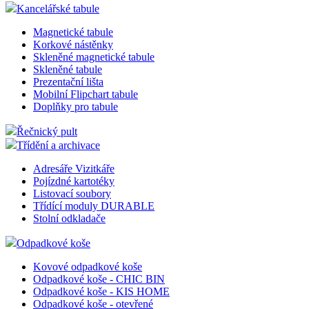
Kancelářské tabule
Magnetické tabule
Korkové nástěnky
Skleněné magnetické tabule
Skleněné tabule
Prezentační lišta
Mobilní Flipchart tabule
Doplňky pro tabule
Řečnický pult
Třídění a archivace
Adresáře Vizitkáře
Pojízdné kartotéky
Listovací soubory
Třídící moduly DURABLE
Stolní odkladače
Odpadkové koše
Kovové odpadkové koše
Odpadkové koše - CHIC BIN
Odpadkové koše - KIS HOME
Odpadkové koše - otevřené