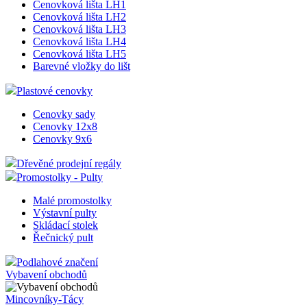
Cenovková lišta LH1
Cenovková lišta LH2
Cenovková lišta LH3
Cenovková lišta LH4
Cenovková lišta LH5
Barevné vložky do lišt
Plastové cenovky
Cenovky sady
Cenovky 12x8
Cenovky 9x6
Dřevěné prodejní regály
Promostolky - Pulty
Malé promostolky
Výstavní pulty
Skládací stolek
Řečnický pult
Podlahové značení
Vybavení obchodů
Mincovníky-Tácy