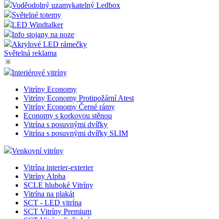
Voděodolný uzamykatelný Ledbox
Světelné totemy
LED Windtalker
Info stojany na noze
Akrylové LED rámečky
Světelná reklama
Interiérové vitríny
Vitríny Economy
Vitríny Economy Protipožární Atest
Vitríny Economy Černé rámy
Economy s korkovou stěnou
Vitrína s posuvnými dvířky
Vitrína s posuvnými dvířky SLIM
Venkovní vitríny
Vitrína interier-exterier
Vitríny Alpha
SCLE hluboké Vitríny
Vitrína na plakát
SCT - LED vitrína
SCT Vitríny Premium