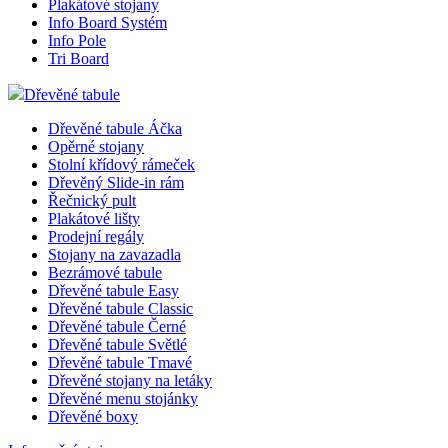
Plakátové stojany
zákaz
Info Board Systém
VISITOR_PRIVACY_METADATA
5
Tento
YouTube
Info Pole
měsíců
cookie
.youtube.com
Tri Board
4
ukládá
týdny
souhl
uživat
Dřevěné tabule
volby
soukr
Dřevěné tabule Áčka
jejich 
s web
Opěrné stojany
Zazna
Stolní křídový rámeček
údaje 
Dřevěný Slide-in rám
souhl
Řečnický pult
návště
různý
Plakátové lišty
zásad
Prodejní regály
ochra
Stojany na zavazadla
osobn
údajů 
Bezrámové tabule
nastav
Dřevěné tabule Easy
které z
Dřevěné tabule Classic
jejich
Dřevěné tabule Černé
prefer
budou
Dřevěné tabule Světlé
budou
Dřevěné tabule Tmavé
sezení
Dřevěné stojany na letáky
respek
Dřevěné menu stojánky
mena
.eshop.az-
4
eshop 
Dřevěné boxy
reklama.cz
týdny
cookie
2 dny
měnu,