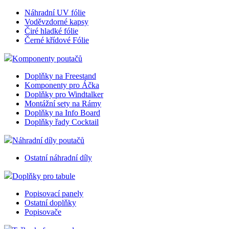
Náhradní UV fólie
Voděvzdorné kapsy
Čiré hladké fólie
Černé křídové Fólie
Komponenty poutačů
Doplňky na Freestand
Komponenty pro Áčka
Doplňky pro Windtalker
Montážní sety na Rámy
Doplňky na Info Board
Doplňky řady Cocktail
Náhradní díly poutačů
Ostatní náhradní díly
Doplňky pro tabule
Popisovací panely
Ostatní doplňky
Popisovače