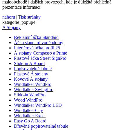
nákup
maloobchodě i dalších provozech, kde je důležitá přehledná
prezentace informací.
shop5_pocitadlo
.eshop.az-
4
Počet
reklama.cz
týdny
zobra
nahoru
|
Tisk stránky
2 dny
stráne
eshopu
kategorie_popup4
zejmé
A Stojany
zobraz
popup
Reklamní áčka Standard
rozpoz
zda se
Áčka standard voděodolný
o robo
Interiérová áčka profil 25
Á stojany Compasso a Prime
__cf_bm
29
Tento
Cloudflare
minut
cookie
Plastové áčka Street SignPro
Inc.
56
použív
.heureka.cz
Slide-in A Board
sekund
rozliš
Popisovatelné tabule
lidmi 
Plastové Á stojany
To je 
přínos
Kovové Á stojany
bylo 
Windtalker WindPro
podáva
Windtalker SwingPro
zprávy
použív
Slide-in WindPro
jejich
Wood WindPro
webov
Windtalker WindPro LED
stráne
Windtalker City
nastav_lang
.eshop.az-
4
eshop 
Windtalker Excel
reklama.cz
týdny
cookie
Easy Go A Board
2 dny
použí
Dřevěné popisovatelné tabule
jazyk