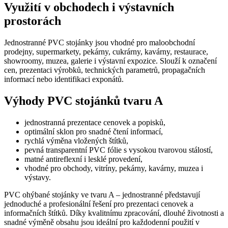
funkce webových stránek, jako je přihlášení
Využití v obchodech i výstavních
uživatele a správa účtu. Webové stránky nelze bez
prostorách
nezbytně nutných souborů cookie správně používat.
Provider
/
Název
Vyprší
Popis
Jednostranné PVC stojánky jsou vhodné pro maloobchodní
Doména
prodejny, supermarkety, pekárny, cukrárny, kavárny, restaurace,
__cf_bm
29
Tento
Cloudflare
showroomy, muzea, galerie i výstavní expozice. Slouží k označení
minut
cookie
Inc.
cen, prezentaci výrobků, technických parametrů, propagačních
54
použív
.vimeo.com
sekund
rozliš
informací nebo identifikaci exponátů.
lidmi 
To je 
Výhody PVC stojánků tvaru A
přínos
bylo 
podáva
zprávy
jednostranná prezentace cenovek a popisků,
použív
optimální sklon pro snadné čtení informací,
jejich
rychlá výměna vložených štítků,
webov
pevná transparentní PVC fólie s vysokou tvarovou stálostí,
stráne
matné antireflexní i lesklé provedení,
shop5_uid
.eshop.az-
4
Identif
vhodné pro obchody, vitríny, pekárny, kavárny, muzea i
reklama.cz
týdny
eshopu
výstavy.
2 dny
pozná,
jedná 
stejné
PVC ohýbané stojánky ve tvaru A – jednostranné představují
Google
zákazn
jednoduché a profesionální řešení pro prezentaci cenovek a
Privacy Policy
byly z
informačních štítků. Díky kvalitnímu zpracování, dlouhé životnosti a
funkce
zejmé
snadné výměně obsahu jsou ideální pro každodenní použití v