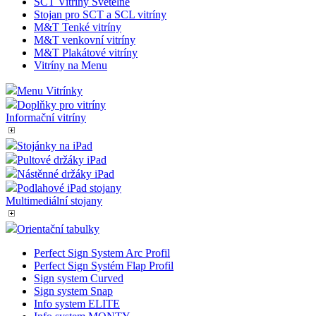
SCT Vitríny Světelné
Stojan pro SCT a SCL vitríny
M&T Tenké vitríny
M&T venkovní vitríny
M&T Plakátové vitríny
Vitríny na Menu
Menu Vitrínky
Doplňky pro vitríny
Informační vitríny
Stojánky na iPad
Pultové držáky iPad
Nástěnné držáky iPad
Podlahové iPad stojany
Multimediální stojany
Orientační tabulky
Perfect Sign System Arc Profil
Perfect Sign Systém Flap Profil
Sign system Curved
Sign system Snap
Info system ELITE