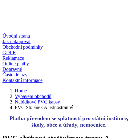
Úvodní strana
Jak nakupovat
Obchodní podmínky
GDPR
Reklamace
Online platby
Dopravné
Časté dotazy
Kontaktní informace
Home
Vybavení obchodů
Nabídkové PVC kapsy
PVC Stojánek A jednostranný
Platba převodem se splatností pro státní instituce,
školy, obce a úřady, nemocnice.