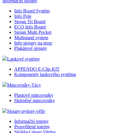
Informační stojany
zákazn
použí
Info Board Systém
CookieScriptConsent
2
Tento
CookieScript
Info Pole
měsíce
cookie
eshop.az-
Stojan Tri Board
služba
reklama.cz
ECO Info Board
Script
zapam
Stojan Multi Pocket
předv
Multistand system
souhla
Info stojany na noze
soubor
návště
Plakátové stojany
nutné,
banner
Lankové systémy
Cookie
Script
fungov
APPENDO E-Clip KIT
správn
Komponenty lankového systému
_dc_gtm_UA-3819248-14
.eshop.az-
55
Tento
Mincovníky-Tácy
reklama.cz
sekund
cookie
přidru
webů
Plastové mincovníky
použív
Skleněné mincovníky
Správc
Google
načten
Sloupy-pylony-věže
skript
na str
Informační totemy
Pokud 
Prosvětlené totemy
použit,
považo
Skládací sloup Vitrína