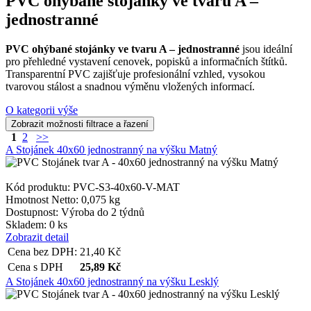
PVC ohýbané stojánky ve tvaru A –
jednostranné
PVC ohýbané stojánky ve tvaru A – jednostranné
jsou ideální
pro přehledné vystavení cenovek, popisků a informačních štítků.
Transparentní PVC zajišťuje profesionální vzhled, vysokou
tvarovou stálost a snadnou výměnu vložených informací.
O kategorii výše
1
2
>>
A Stojánek 40x60 jednostranný na výšku Matný
Kód produktu: PVC-S3-40x60-V-MAT
Hmotnost Netto:
0,075 kg
Dostupnost:
Výroba do 2 týdnů
Skladem: 0 ks
Zobrazit detail
Cena bez DPH:
21,40
Kč
Cena s DPH
25,89
Kč
A Stojánek 40x60 jednostranný na výšku Lesklý