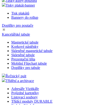
Tašky-kufry-pouzdra
Tisky plakát-banner
Tisk plakátů
Bannery do rollup
Doplňky pro poutače
Kancelářské tabule
Magnetické tabule
Korkové nástěnky
Skleněné magnetické tabule
Skleněné tabule
Prezentační lišta
Mobilní Flipchart tabule
Doplňky pro tabule
Řečnický pult
Třídění a archivace
Adresáře Vizitkáře
Pojízdné kartotéky
Listovací soubory
Třídící moduly DURABLE