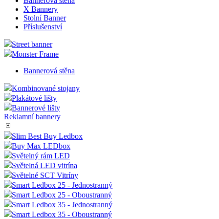
Bannerová stěna
soubor cook
X Bannery
relace, bude
Stolní Banner
pravděpod
použit jako 
Příslušenství
správu stav
relace.
Street banner
VISITOR_INFO1_LIVE
5 měsíců
Tento soub
Google LLC
Monster Frame
4 týdny
cookie
.youtube.com
nastavuje
Bannerová stěna
Youtube ke
sledování
uživatelský
Kombinované stojany
předvoleb p
Plakátové lišty
videa Youtu
vložená do
Bannerové lišty
webů; může
Reklamní bannery
také určit, z
návštěvník
webu použí
Slim Best Buy Ledbox
novou neb
Buy Max LEDbox
starou verzi
rozhraní
Světelný rám LED
Youtube.
Světelná LED vitrína
Světelné SCT Vitríny
YSC
Zavřením
Tento soub
Google LLC
prohlížeče
cookie
.youtube.com
Smart Ledbox 25 - Jednostranný
nastavuje
Smart Ledbox 25 - Oboustranný
YouTube ke
sledování
Smart Ledbox 35 - Jednostranný
zobrazení
Smart Ledbox 35 - Oboustranný
vložených vi