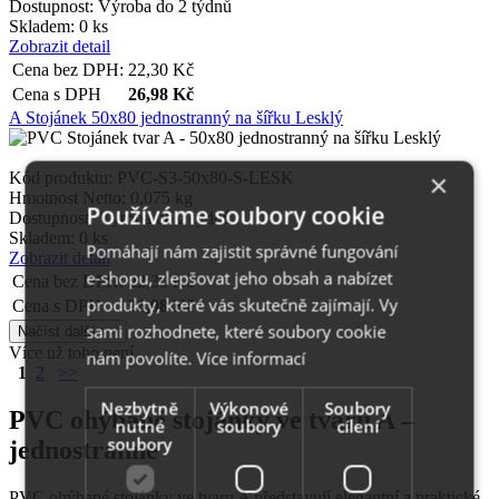
Dostupnost:
Výroba do 2 týdnů
Skladem: 0 ks
Zobrazit detail
Cena bez DPH:
22,30
Kč
Cena s DPH
26,98
Kč
A Stojánek 50x80 jednostranný na šířku Lesklý
×
Kód produktu: PVC-S3-50x80-S-LESK
Hmotnost Netto:
0,075 kg
Používáme soubory cookie
Dostupnost:
Výroba do 2 týdnů
Skladem: 0 ks
Pomáhají nám zajistit správné fungování
Zobrazit detail
e-shopu, zlepšovat jeho obsah a nabízet
Cena bez DPH:
22,30
Kč
produkty, které vás skutečně zajímají. Vy
Cena s DPH
26,98
Kč
sami rozhodnete, které soubory cookie
Více už toho není
nám povolíte.
Více informací
1
2
>>
Nezbytně
Výkonové
Soubory
PVC ohýbané stojánky ve tvaru A –
nutné
soubory
cílení
soubory
jednostranné
PVC ohýbané stojánky ve tvaru A představují elegantní a praktické