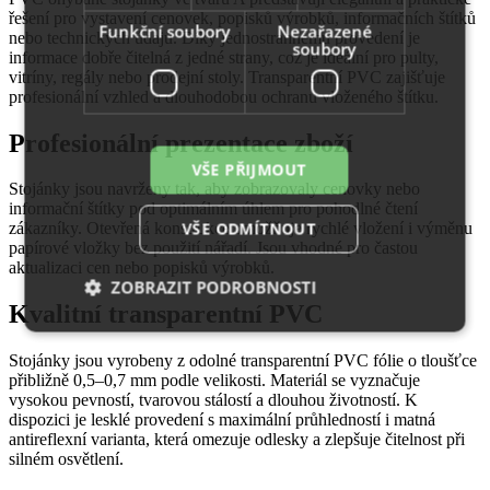
řešení pro vystavení cenovek, popisků výrobků, informačních štítků
Funkční soubory
Nezařazené
nebo technických údajů. Díky jednostrannému provedení je
soubory
informace dobře čitelná z jedné strany, což je ideální pro pulty,
vitríny, regály nebo prodejní stoly. Transparentní PVC zajišťuje
profesionální vzhled a dlouhodobou ochranu vloženého štítku.
Profesionální prezentace zboží
VŠE PŘIJMOUT
Stojánky jsou navrženy tak, aby zobrazovaly cenovky nebo
informační štítky pod optimálním úhlem pro pohodlné čtení
VŠE ODMÍTNOUT
zákazníky. Otevřená konstrukce umožňuje rychlé vložení i výměnu
papírové vložky bez použití nářadí. Jsou vhodné pro častou
aktualizaci cen nebo popisků výrobků.
ZOBRAZIT PODROBNOSTI
Kvalitní transparentní PVC
Stojánky jsou vyrobeny z odolné transparentní PVC fólie o tloušťce
Nezbytně nutné soubory
Výkonové soubory
přibližně 0,5–0,7 mm podle velikosti. Materiál se vyznačuje
vysokou pevností, tvarovou stálostí a dlouhou životností. K
Soubory cílení
Funkční soubory
dispozici je lesklé provedení s maximální průhledností i matná
Nezařazené soubory
antireflexní varianta, která omezuje odlesky a zlepšuje čitelnost při
silném osvětlení.
Nezbytně nutné soubory cookie umožňují základní