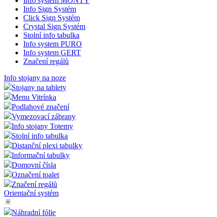
Info system MONTY
Info Sign Systém
Click Sign Systém
Crystal Sign Systém
Stolní info tabulka
Info system PURO
Info system GERT
Značení regálů
Info stojany na noze
Stojany na tablety
Menu Vitrínka
Podlahové značení
Vymezovací zábrany
Info stojany Totemy
Stolní info tabulka
Distanční plexi tabulky
Informační tabulky
Domovní čísla
Označení toalet
Značení regálů
Orientační systém
Náhradní fólie