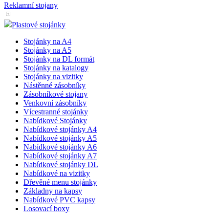
Reklamní stojany
Plastové stojánky
Stojánky na A4
Stojánky na A5
Stojánky na DL formát
Stojánky na katalogy
Stojánky na vizitky
Nástěnné zásobníky
Zásobníkové stojany
Venkovní zásobníky
Vícestranné stojánky
Nabídkové Stojánky
Nabídkové stojánky A4
Nabídkové stojánky A5
Nabídkové stojánky A6
Nabídkové stojánky A7
Nabídkové stojánky DL
Nabídkové na vizitky
Dřevěné menu stojánky
Základny na kapsy
Nabídkové PVC kapsy
Losovací boxy