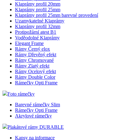
Klaprámy profil 20mm
Klaprámy profil 25mm
Klaprámy profil 25mm barevné provedení
Uzamykatelné Klaprámy
Klaprámy profil 32mm
Protipožární atest B1
Voděodolné Klaprámy
Elegant Frame
Rámy Černý elox
Rámy Dřevěný efekt
Rámy Chromované
Rámy Zlatý efekt
Rámy Ocelový efekt
Rámy Double Color
Rámečky Opti Frame
Foto rámečky
Barevné rámečky Slim
Rámečky Opti Frame
Akrylové rámečky
Plakátové rámy DURABLE
Kapsy na informace