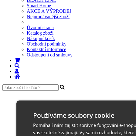
BLACK LINE
Smart Home
AKCE A VÝPRODEJ
Nejprodávanější zboží
Úvodní strana
Katalog zboží
Nákupní košík
Obchodní podmínky
Kontaktní informace
Odstoupení od smlouvy
Používáme soubory cookie
Pomáhají nám zajistit správné fungování e-shopu,
vás skutečně zajímají. Vy sami rozhodnete, kter