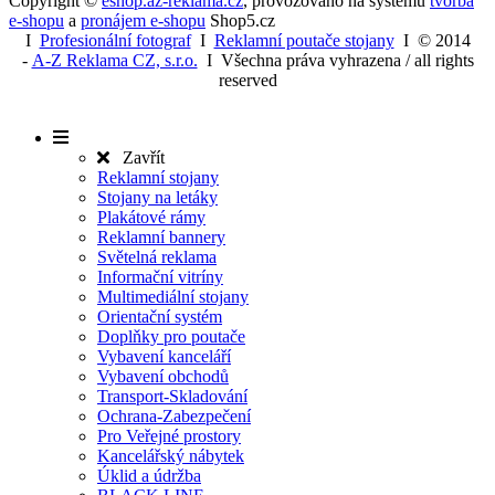
Copyright ©
eshop.az-reklama.cz
,
provozováno na systému
tvorba
e-shopu
a
pronájem e-shopu
Shop5.cz
I
Profesionální fotograf
I
Reklamní poutače stojany
I
© 2014
-
A-Z Reklama CZ, s.r.o.
I Všechna práva vyhrazena / all rights
reserved
Zavřít
Reklamní stojany
Stojany na letáky
Plakátové rámy
Reklamní bannery
Světelná reklama
Informační vitríny
Multimediální stojany
Orientační systém
Doplňky pro poutače
Vybavení kanceláří
Vybavení obchodů
Transport-Skladování
Ochrana-Zabezpečení
Pro Veřejné prostory
Kancelářský nábytek
Úklid a údržba