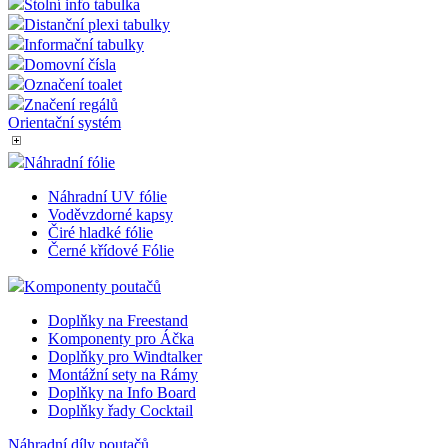
Stolní info tabulka
Distanční plexi tabulky
Informační tabulky
Domovní čísla
Označení toalet
Značení regálů
Orientační systém
Náhradní fólie
Náhradní UV fólie
Voděvzdorné kapsy
Čiré hladké fólie
Černé křídové Fólie
Komponenty poutačů
Doplňky na Freestand
Komponenty pro Áčka
Doplňky pro Windtalker
Montážní sety na Rámy
Doplňky na Info Board
Doplňky řady Cocktail
Náhradní díly poutačů