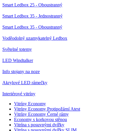
Smart Ledbox 25 - Oboustranný
Smart Ledbox 35 - Jednostranný
Smart Ledbox 35 - Oboustranný
Voděodolný uzamykatelný Ledbox
Světelné totemy
LED Windtalker
Info stojany na noze
Akrylové LED rámečky
Interiérové vitríny
Vitríny Economy
Vitríny Economy Protipožární Atest
Vitríny Economy Černé rámy
Economy s korkovou stěnou
Vitrína s posuvnými dvířky
Vitrína s posuvnými dvířky SLIM