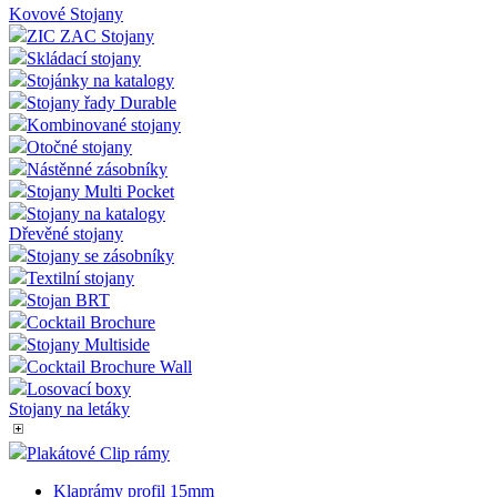
Kovové Stojany
ZIC ZAC Stojany
Skládací stojany
Stojánky na katalogy
Stojany řady Durable
Kombinované stojany
Otočné stojany
Nástěnné zásobníky
Stojany Multi Pocket
Stojany na katalogy
Dřevěné stojany
Stojany se zásobníky
Textilní stojany
Stojan BRT
Cocktail Brochure
Stojany Multiside
Cocktail Brochure Wall
Losovací boxy
Stojany na letáky
Plakátové Clip rámy
Klaprámy profil 15mm