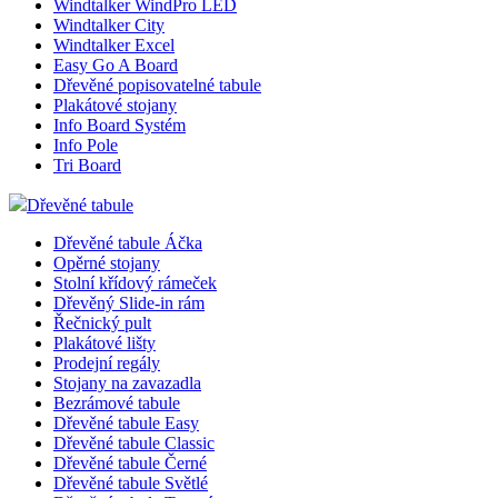
Windtalker WindPro LED
Windtalker City
Windtalker Excel
Easy Go A Board
Dřevěné popisovatelné tabule
Plakátové stojany
Info Board Systém
Info Pole
Tri Board
Dřevěné tabule
Dřevěné tabule Áčka
Opěrné stojany
Stolní křídový rámeček
Dřevěný Slide-in rám
Řečnický pult
Plakátové lišty
Prodejní regály
Stojany na zavazadla
Bezrámové tabule
Dřevěné tabule Easy
Dřevěné tabule Classic
Dřevěné tabule Černé
Dřevěné tabule Světlé