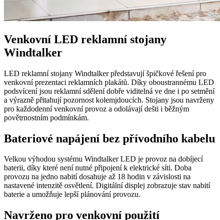
Venkovní LED reklamní stojany
Windtalker
LED reklamní stojany Windtalker představují špičkové řešení pro
venkovní prezentaci reklamních plakátů. Díky oboustrannému LED
podsvícení jsou reklamní sdělení dobře viditelná ve dne i po setmění
a výrazně přitahují pozornost kolemjdoucích. Stojany jsou navrženy
pro každodenní venkovní provoz a odolávají dešti i běžným
povětrnostním podmínkám.
Bateriové napájení bez přívodního kabelu
Velkou výhodou systému Windtalker LED je provoz na dobíjecí
baterii, díky které není nutné připojení k elektrické síti. Doba
provozu na jedno nabití dosahuje až 18 hodin v závislosti na
nastavené intenzitě osvětlení. Digitální displej zobrazuje stav nabití
baterie a umožňuje lepší plánování provozu.
Navrženo pro venkovní použití