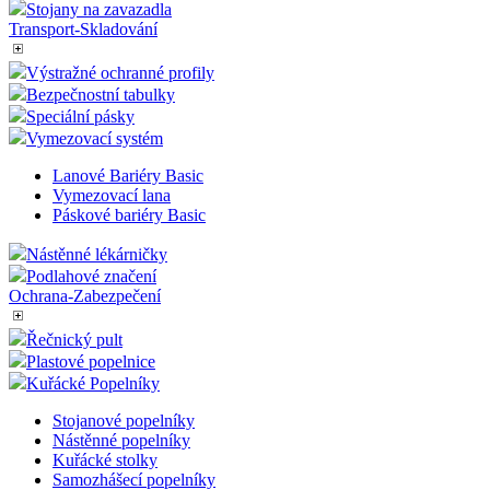
Stojany na zavazadla
Transport-Skladování
Výstražné ochranné profily
Bezpečnostní tabulky
Speciální pásky
Vymezovací systém
Lanové Bariéry Basic
Vymezovací lana
Páskové bariéry Basic
Nástěnné lékárničky
Podlahové značení
Ochrana-Zabezpečení
Řečnický pult
Plastové popelnice
Kuřácké Popelníky
Stojanové popelníky
Nástěnné popelníky
Kuřácké stolky
Samozhášecí popelníky