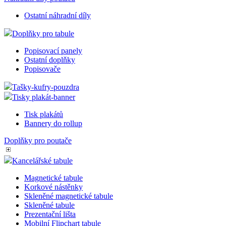
Ostatní náhradní díly
Doplňky pro tabule
Popisovací panely
Ostatní doplňky
Popisovače
Tašky-kufry-pouzdra
Tisky plakát-banner
Tisk plakátů
Bannery do rollup
Doplňky pro poutače
Kancelářské tabule
Magnetické tabule
Korkové nástěnky
Skleněné magnetické tabule
Skleněné tabule
Prezentační lišta
Mobilní Flipchart tabule