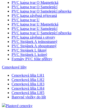
PVC kapsa tvar O Magnetická
PVC kapsa tvar O Samolepící
PVC kapsa tvar O Samolepící pěnovka
PVC kapsa závěsná nýtovaná
PVC kapsa tvar U
PVC kapsa tvar U Magnetická
PVC kapsa tvar U Samolepící
PVC kapsa tvar U Samolepící pěnovka
PVC kapsa závěsná s otvory
PVC Stojánek A jednostranný
PVC Stojánek A oboustranný
PVC Stojánek L šikmý
PVC Stojánek L kolmý
Formáty PVC fólie přířezy
Cenovkové lišty
Cenovková lišta LH1
Cenovková lišta LH2
Cenovková lišta LH3
Cenovková lišta LH4
Cenovková lišta LH5
Barevné vložky do lišt
Plastové cenovky