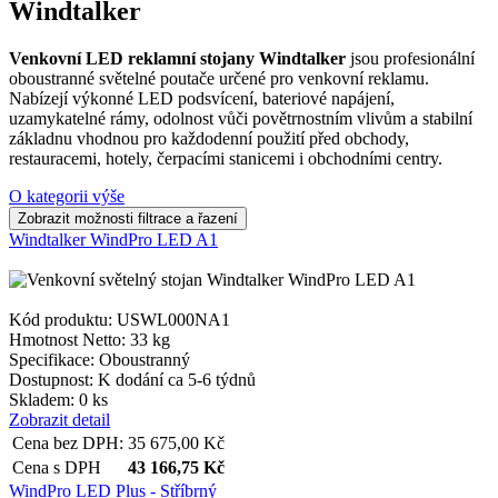
Windtalker
Venkovní LED reklamní stojany Windtalker
jsou profesionální
oboustranné světelné poutače určené pro venkovní reklamu.
Nabízejí výkonné LED podsvícení, bateriové napájení,
uzamykatelné rámy, odolnost vůči povětrnostním vlivům a stabilní
základnu vhodnou pro každodenní použití před obchody,
restauracemi, hotely, čerpacími stanicemi i obchodními centry.
O kategorii výše
Windtalker WindPro LED A1
Kód produktu: USWL000NA1
Hmotnost Netto:
33 kg
Specifikace:
Oboustranný
Dostupnost:
K dodání ca 5-6 týdnů
Skladem: 0 ks
Zobrazit detail
Cena bez DPH:
35 675,00
Kč
Cena s DPH
43 166,75
Kč
WindPro LED Plus - Stříbrný