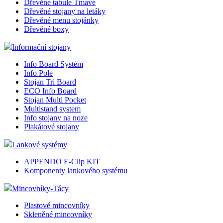
Dřevěné tabule Tmavé
Dřevěné stojany na letáky
Dřevěné menu stojánky
Dřevěné boxy
Informační stojany
Info Board Systém
Info Pole
Stojan Tri Board
ECO Info Board
Stojan Multi Pocket
Multistand system
Info stojany na noze
Plakátové stojany
Lankové systémy
APPENDO E-Clip KIT
Komponenty lankového systému
Mincovníky-Tácy
Plastové mincovníky
Skleněné mincovníky