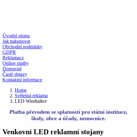
Úvodní strana
Jak nakupovat
Obchodní podmínky
GDPR
Reklamace
Online platby
Dopravné
Časté dotazy
Kontaktní informace
Home
Světelná reklama
LED Windtalker
Platba převodem se splatností pro státní instituce,
školy, obce a úřady, nemocnice.
Venkovní LED reklamní stojany