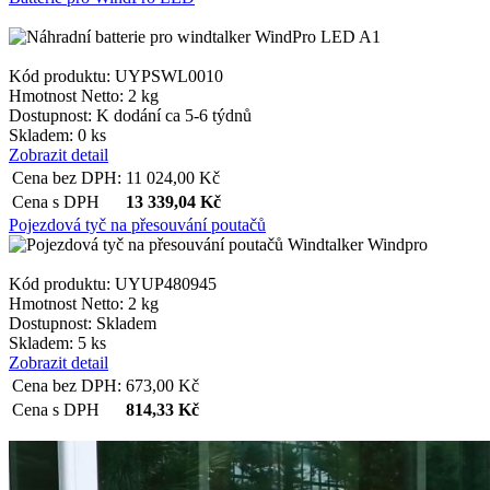
Kód produktu: UYPSWL0010
Hmotnost Netto:
2 kg
Dostupnost:
K dodání ca 5-6 týdnů
Skladem: 0 ks
Zobrazit detail
Cena bez DPH:
11 024,00
Kč
Cena s DPH
13 339,04
Kč
Pojezdová tyč na přesouvání poutačů
Kód produktu: UYUP480945
Hmotnost Netto:
2 kg
Dostupnost:
Skladem
Skladem: 5 ks
Zobrazit detail
Cena bez DPH:
673,00
Kč
Cena s DPH
814,33
Kč