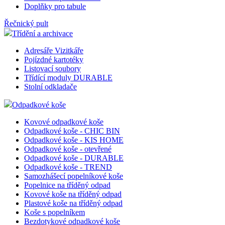
Doplňky pro tabule
Řečnický pult
Třídění a archivace
Adresáře Vizitkáře
Pojízdné kartotéky
Listovací soubory
Třídící moduly DURABLE
Stolní odkladače
Odpadkové koše
Kovové odpadkové koše
Odpadkové koše - CHIC BIN
Odpadkové koše - KIS HOME
Odpadkové koše - otevřené
Odpadkové koše - DURABLE
Odpadkové koše - TREND
Samozhášecí popelníkové koše
Popelnice na tříděný odpad
Kovové koše na tříděný odpad
Plastové koše na tříděný odpad
Koše s popelníkem
Bezdotykové odpadkové koše