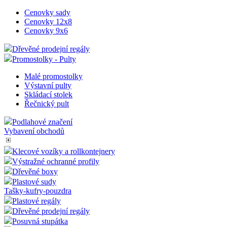
Cenovky sady
Cenovky 12x8
Cenovky 9x6
Dřevěné prodejní regály
Promostolky - Pulty
Malé promostolky
Výstavní pulty
Skládací stolek
Řečnický pult
Podlahové značení
Vybavení obchodů
Klecové vozíky a rollkontejnery
Výstražné ochranné profily
Dřevěné boxy
Plastové sudy
Tašky-kufry-pouzdra
Plastové regály
Dřevěné prodejní regály
Posuvná stupátka