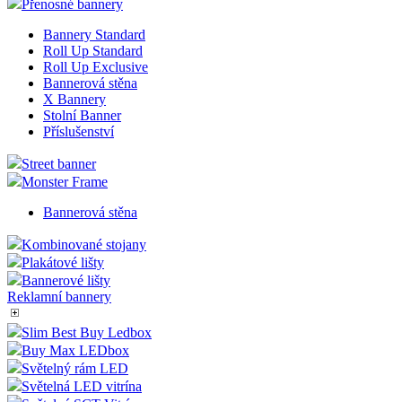
Přenosné bannery
Bannery Standard
Roll Up Standard
Roll Up Exclusive
Bannerová stěna
X Bannery
Stolní Banner
Příslušenství
Street banner
Monster Frame
Bannerová stěna
Kombinované stojany
Plakátové lišty
Bannerové lišty
Reklamní bannery
Slim Best Buy Ledbox
Buy Max LEDbox
Světelný rám LED
Světelná LED vitrína