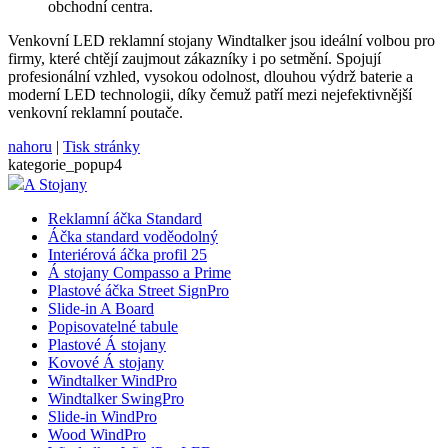
obchodní centra.
Venkovní LED reklamní stojany Windtalker jsou ideální volbou pro
firmy, které chtějí zaujmout zákazníky i po setmění. Spojují
profesionální vzhled, vysokou odolnost, dlouhou výdrž baterie a
moderní LED technologii, díky čemuž patří mezi nejefektivnější
venkovní reklamní poutače.
nahoru
|
Tisk stránky
kategorie_popup4
A Stojany
Reklamní áčka Standard
Áčka standard voděodolný
Interiérová áčka profil 25
Á stojany Compasso a Prime
Plastové áčka Street SignPro
Slide-in A Board
Popisovatelné tabule
Plastové Á stojany
Kovové Á stojany
Windtalker WindPro
Windtalker SwingPro
Slide-in WindPro
Wood WindPro