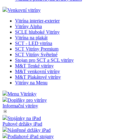
Venkovní vitríny
Vitrína interier-exterier
Vitríny Alpha
SCLE hluboké Vitríny
Vitrína na plakát
SCT - LED vitrína
SCT Vitríny Premium
SCT Vitríny Světelné
Stojan pro SCT a SCL vitríny
M&T Tenké vitríny
M&T venkovní vitríny
M&T Plakátové vitríny
Vitríny na Menu
Menu Vitrínky
Doplňky pro vitríny
Informační vitríny
Stojánky na iPad
Pultové držáky iPad
Nástěnné držáky iPad
Podlahové iPad stojany