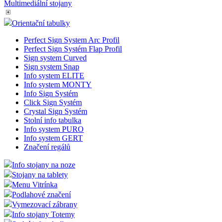
Multimediální stojany
Orientační tabulky
Perfect Sign System Arc Profil
Perfect Sign Systém Flap Profil
Sign system Curved
Sign system Snap
Info system ELITE
Info system MONTY
Info Sign Systém
Click Sign Systém
Crystal Sign Systém
Stolní info tabulka
Info system PURO
Info system GERT
Značení regálů
Info stojany na noze
Stojany na tablety
Menu Vitrínka
Podlahové značení
Vymezovací zábrany
Info stojany Totemy