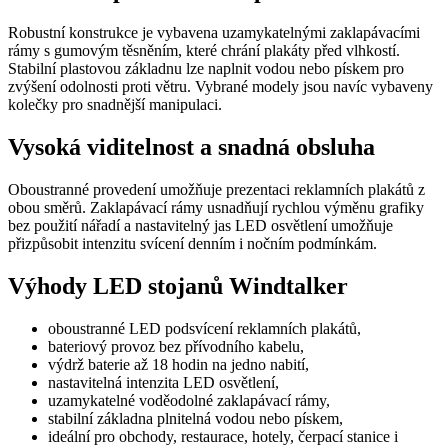
Robustní konstrukce je vybavena uzamykatelnými zaklapávacími
rámy s gumovým těsněním, které chrání plakáty před vlhkostí.
Stabilní plastovou základnu lze naplnit vodou nebo pískem pro
zvýšení odolnosti proti větru. Vybrané modely jsou navíc vybaveny
kolečky pro snadnější manipulaci.
Vysoká viditelnost a snadná obsluha
Oboustranné provedení umožňuje prezentaci reklamních plakátů z
obou směrů. Zaklapávací rámy usnadňují rychlou výměnu grafiky
bez použití nářadí a nastavitelný jas LED osvětlení umožňuje
přizpůsobit intenzitu svícení denním i nočním podmínkám.
Výhody LED stojanů Windtalker
oboustranné LED podsvícení reklamních plakátů,
bateriový provoz bez přívodního kabelu,
výdrž baterie až 18 hodin na jedno nabití,
nastavitelná intenzita LED osvětlení,
uzamykatelné voděodolné zaklapávací rámy,
stabilní základna plnitelná vodou nebo pískem,
ideální pro obchody, restaurace, hotely, čerpací stanice i