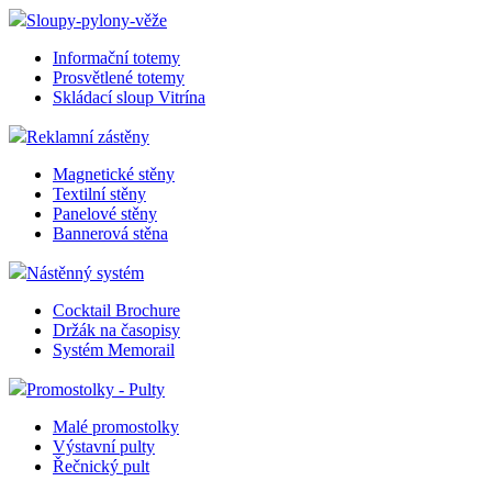
Sloupy-pylony-věže
Informační totemy
Prosvětlené totemy
Skládací sloup Vitrína
Reklamní zástěny
Magnetické stěny
Textilní stěny
Panelové stěny
Bannerová stěna
Nástěnný systém
Cocktail Brochure
Držák na časopisy
Systém Memorail
Promostolky - Pulty
Malé promostolky
Výstavní pulty
Řečnický pult