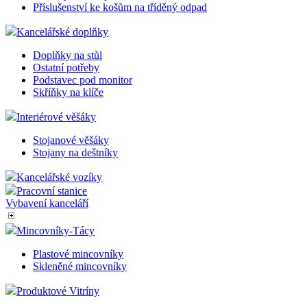
Příslušenství ke košům na tříděný odpad
Kancelářské doplňky
Doplňky na stůl
Ostatní potřeby
Podstavec pod monitor
Skříňky na klíče
Interiérové věšáky
Stojanové věšáky
Stojany na deštníky
Kancelářské vozíky
Pracovní stanice
Vybavení kanceláří
Mincovníky-Tácy
Plastové mincovníky
Skleněné mincovníky
Produktové Vitríny