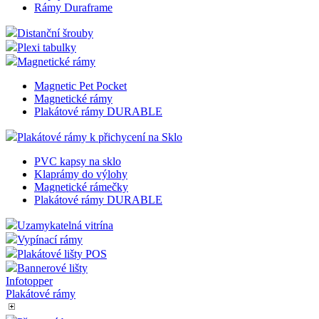
Rámy Duraframe
Distanční šrouby
Plexi tabulky
Magnetické rámy
Magnetic Pet Pocket
Magnetické rámy
Plakátové rámy DURABLE
Plakátové rámy k přichycení na Sklo
PVC kapsy na sklo
Klaprámy do výlohy
Magnetické rámečky
Plakátové rámy DURABLE
Uzamykatelná vitrína
Vypínací rámy
Plakátové lišty POS
Bannerové lišty
Infotopper
Plakátové rámy