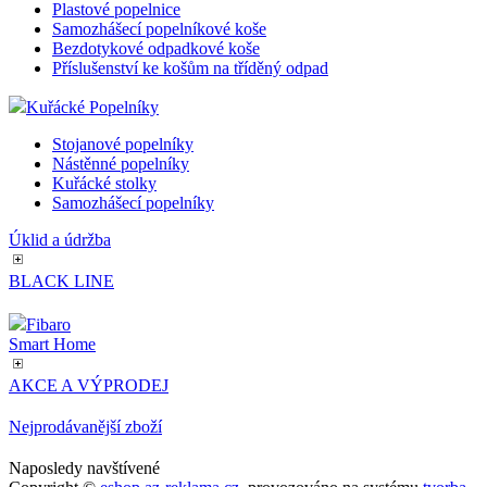
Plastové popelnice
Samozhášecí popelníkové koše
Bezdotykové odpadkové koše
Příslušenství ke košům na tříděný odpad
Kuřácké Popelníky
Stojanové popelníky
Nástěnné popelníky
Kuřácké stolky
Samozhášecí popelníky
Úklid a údržba
BLACK LINE
Fibaro
Smart Home
AKCE A VÝPRODEJ
Nejprodávanější zboží
Naposledy navštívené