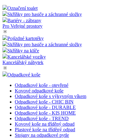
Označení toalet
Skříňky pro hasiče a záchranné složky
Bariéry - zábrany
Pro Veřejné prostory
Pojízdné kartotéky
Skříňky pro hasiče a záchranné složky
Skříňky na klíče
Kancelářské vozíky
Kancelářský nábytek
Odpadkové koše
Odpadkové koše - otevřené
Kovové odpadkové koše
Odpadkové koše s výkyvným víkem
Odpadkové koše - CHIC BIN
Odpadkové koše - DURABLE
Odpadkové koše - KIS HOME
Odpadkové koše - TREND
Kovové koše na tříděný odpad
Plastové koše na tříděný odpad
Stojany na odpadkové pytle