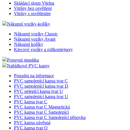
Skládací sloup Vitrína
Vitríny bez osvětlení
Vitríny s osvětlením
Nákupní vozíky-košíky
Nákupní vozíky Classic
Nákupní vozíky Avant
Nákupní košíky
Klecové vozíky a rollkontejnery
Posuvná stupátka
Nabídkové PVC kapsy
Pouzdra na informace
PVC samolepící kapsa tvar C
PVC samolepící kapsa tvar D
PVC nelepící kapsa tvar U
PVC samolepící kapsa tvar U
PVC kapsa tvar C
PVC kapsa tvar C Magnetická
PVC kapsa tvar C Samolepící
PVC kapsa tvar C Samolepící pěnovka
PVC kapsa závěsná
PVC kapsa tvar O