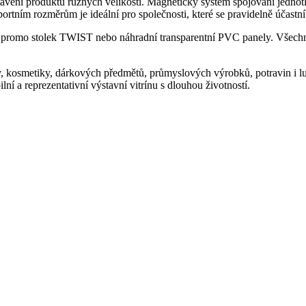
tavení produktů různých velikostí. Magnetický systém spojování jedno
tním rozměrům je ideální pro společnosti, které se pravidelně účastní
dací promo stolek TWIST nebo náhradní transparentní PVC panely. Všechn
y, kosmetiky, dárkových předmětů, průmyslových výrobků, potravin i l
lní a reprezentativní výstavní vitrínu s dlouhou životností.