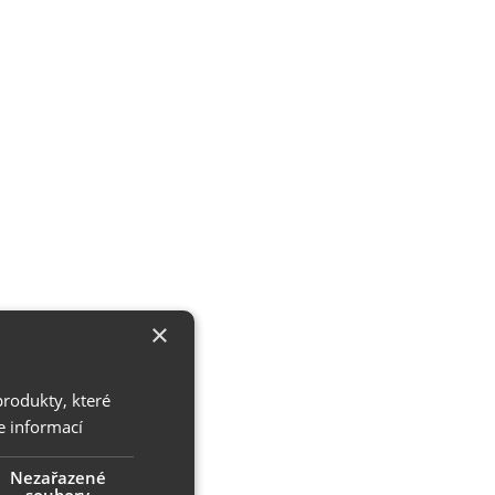
×
produkty, které
e informací
Nezařazené
soubory