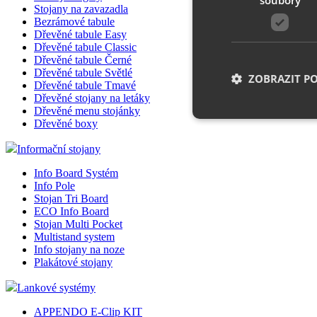
Stojany na zavazadla
Bezrámové tabule
Dřevěné tabule Easy
Dřevěné tabule Classic
Dřevěné tabule Černé
Dřevěné tabule Světlé
ZOBRAZIT P
Dřevěné tabule Tmavé
Dřevěné stojany na letáky
Dřevěné menu stojánky
Dřevěné boxy
Nezbytně nutn
Informační stojany
Info Board Systém
Nezbytně nutné soubo
stránky nelze bez ne
Info Pole
Stojan Tri Board
ECO Info Board
Název
Stojan Multi Pocket
Multistand system
__cf_bm
Info stojany na noze
Plakátové stojany
Lankové systémy
shop5_uid
APPENDO E-Clip KIT