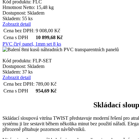
Kód produktu: FLC
Hmotnost Netto:
15,48 kg
Dostupnost:
Skladem
Skladem: 55 ks
Zobrazit detail
Cena bez DPH:
9 008,00
Kč
Cena s DPH
10 899,68
Kč
PVC čirý panel, 1mm set 8 ks
Kód produktu: FLP-SET
Dostupnost:
Skladem
Skladem: 37 ks
Zobrazit detail
Cena bez DPH:
789,00
Kč
Cena s DPH
954,69
Kč
Skládací slou
Skládací sloupová vitrína TWIST představuje moderní řešení pro atra
systému ji lze sestavit během několika minut bez použití nářadí. Elega
přirozeně přitahuje pozornost návštěvníků.