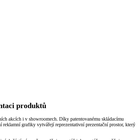
ntaci produktů
remních akcích i v showroomech. Díky patentovanému skládacímu
 reklamní grafiky vytvářejí reprezentativní prezentační prostor, který