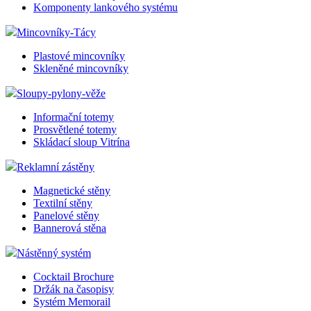
Komponenty lankového systému
shop5_pocitadlo
Mincovníky-Tácy
__cf_bm
Plastové mincovníky
Skleněné mincovníky
Sloupy-pylony-věže
nastav_lang
Informační totemy
Prosvětlené totemy
VISITOR_PRIVACY_
Skládací sloup Vitrína
Reklamní zástěny
Magnetické stěny
mena
Textilní stěny
Panelové stěny
Bannerová stěna
CookieScriptConse
Nástěnný systém
Cocktail Brochure
_dc_gtm_UA-381924
Držák na časopisy
Systém Memorail