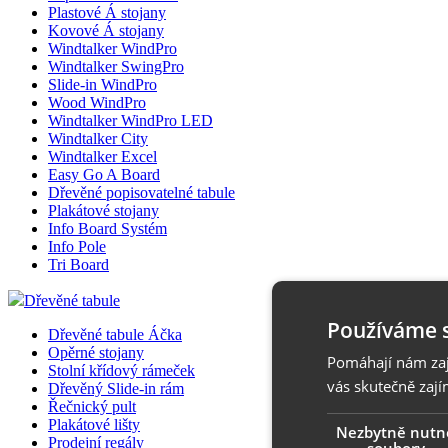
Plastové Á stojany
Kovové Á stojany
Windtalker WindPro
Windtalker SwingPro
Slide-in WindPro
Wood WindPro
Windtalker WindPro LED
Windtalker City
Windtalker Excel
Easy Go A Board
Dřevěné popisovatelné tabule
Plakátové stojany
Info Board Systém
Info Pole
Tri Board
Dřevěné tabule
Používáme 
Dřevěné tabule Áčka
Opěrné stojany
Pomáhají nám zaji
Stolní křídový rámeček
vás skutečně zají
Dřevěný Slide-in rám
Řečnický pult
Plakátové lišty
Nezbytně nutn
Prodejní regály
soubory