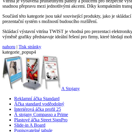
Vitrína je vybavena průhlednými panely a policemi pro bezpečné vys
snadnou přepravu mezi jednotlivými akcemi. Díky kompaktním transpor
Součástí této kategorie jsou také související produkty, jako je sklá
prezentační systém s možností budoucího rozšíření.
Skládací výstavní vitrína TWIST je vhodná pro prezentaci elektronik
výměně grafiky představuje ideální řešení pro firmy, které hledají mobi
nahoru
|
Tisk stránky
kategorie_popup4
A Stojany
Reklamní áčka Standard
Áčka standard voděodolný
Interiérová áčka profil 25
Á stojany Compasso a Prime
Plastové áčka Street SignPro
Slide-in A Board
Popisovatelné tabule