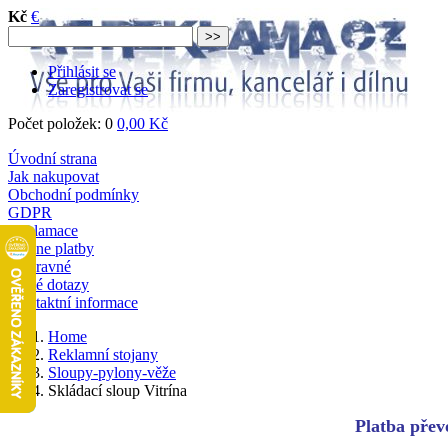
Kč
€
Přihlásit se
Zaregistrovat se
Počet položek: 0
0,00 Kč
Úvodní strana
Jak nakupovat
Obchodní podmínky
GDPR
Reklamace
Online platby
Dopravné
Časté dotazy
Kontaktní informace
Home
Reklamní stojany
Sloupy-pylony-věže
Skládací sloup Vitrína
Platba převo