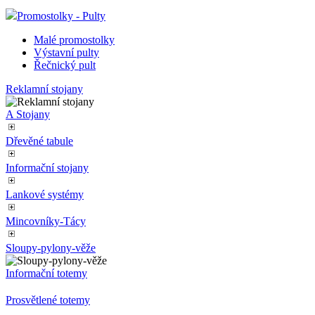
Promostolky - Pulty
Malé promostolky
__cf_bm
Výstavní pulty
Řečnický pult
Reklamní stojany
lctpref
A Stojany
shop5_kosik
Dřevěné tabule
Informační stojany
udid
Lankové systémy
Mincovníky-Tácy
Sloupy-pylony-věže
Název
Název
Název
__Secure-YNID
Informační totemy
_ga
__Secure-ROLLOU
sid
Prosvětlené totemy
zobrazeni