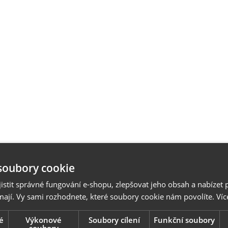
soubory cookie
stit správné fungování e-shopu, zlepšovat jeho obsah a nabízet 
mají. Vy sami rozhodnete, které soubory cookie nám povolíte.
Víc
é
Výkonové
Soubory cílení
Funkční soubory
soubory