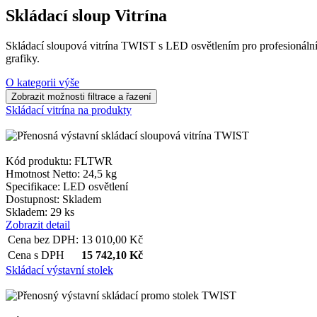
Skládací sloup Vitrína
Skládací sloupová vitrína TWIST s LED osvětlením pro profesionální 
grafiky.
O kategorii výše
Skládací vitrína na produkty
Kód produktu: FLTWR
Hmotnost Netto:
24,5 kg
Specifikace:
LED osvětlení
Dostupnost:
Skladem
Skladem: 29 ks
Zobrazit detail
Cena bez DPH:
13 010,00
Kč
Cena s DPH
15 742,10
Kč
Skládací výstavní stolek