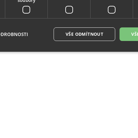
ODROBNOSTI
VŠE ODMÍTNOUT
VŠ
é soubory
Výkonové soubory
Soubory cílení
Funkční soubory
Neza
ry cookie umožňují základní funkce webových stránek, jako je přihlášení uživatele a
zbytně nutných souborů cookie správně používat.
Provider
/
Vyprší
Popis
Doména
29
Tento soubor cookie se používá k rozlišení me
Cloudflare
minut
To je pro web přínosné, aby bylo možné pod
Inc.
54
o používání jejich webových stránek.
.vimeo.com
sekund
.eshop.az-
4
Identifikátor eshopu, který pozná, že se jedn
reklama.cz
týdny
zákazníka, aby byly zajištěné funkce eshopu
2 dny