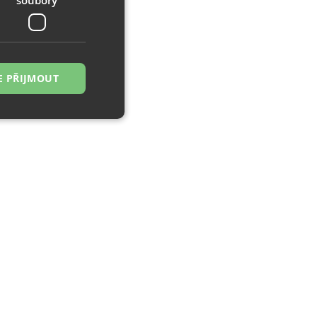
E PŘIJMOUT
řazené soubory
 správa účtu. Webové
zi lidmi a roboty.
ávat platné zprávy
á o stejného
, zejména nákup.