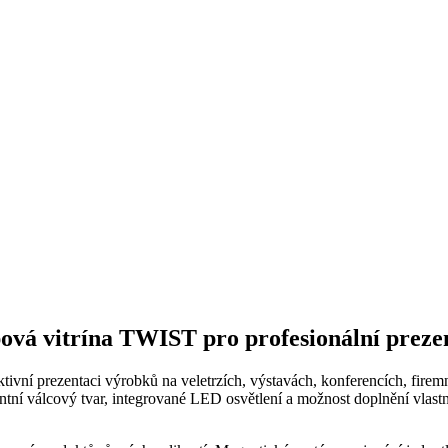
pová vitrína TWIST pro profesionální preze
ktivní prezentaci výrobků na veletrzích, výstavách, konferencích, fi
ntní válcový tvar, integrované LED osvětlení a možnost doplnění vlastní