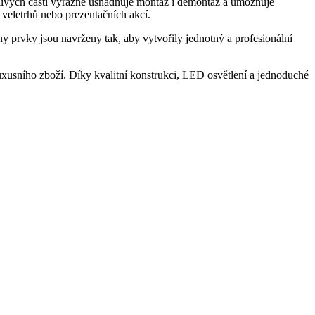
tlivých částí výrazně usnadňuje montáž i demontáž a umožňuje
 veletrhů nebo prezentačních akcí.
y prvky jsou navrženy tak, aby vytvořily jednotný a profesionální
uxusního zboží. Díky kvalitní konstrukci, LED osvětlení a jednoduché