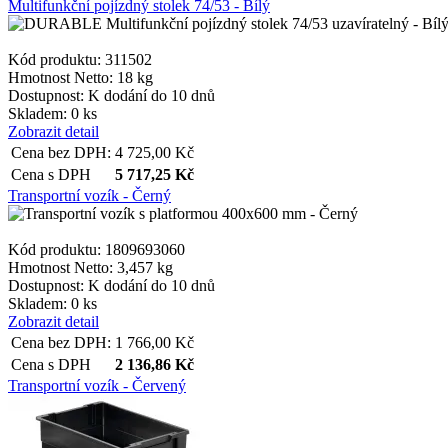
Multifunkční pojízdný stolek 74/53 - Bílý
shop5_pocitadlo
Kód produktu: 311502
__cf_bm
Hmotnost Netto:
18 kg
Dostupnost:
K dodání do 10 dnů
Skladem: 0 ks
Zobrazit detail
nastav_lang
Cena bez DPH:
4 725,00
Kč
Cena s DPH
5 717,25
Kč
Transportní vozík - Černý
VISITOR_PRIVACY_
Kód produktu: 1809693060
Hmotnost Netto:
3,457 kg
Dostupnost:
K dodání do 10 dnů
mena
Skladem: 0 ks
Zobrazit detail
Cena bez DPH:
1 766,00
Kč
CookieScriptConse
Cena s DPH
2 136,86
Kč
Transportní vozík - Červený
_dc_gtm_UA-381924