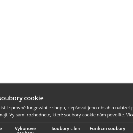
soubory cookie
stit správné fungování e-shopu, zlepšovat jeho obsah a nabízet 
mají. Vy sami rozhodnete, které soubory cookie nám povolíte.
Víc
é
Výkonové
Soubory cílení
Funkční soubory
soubory