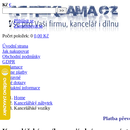
Kč
€
Přihlásit se
Zaregistrovat se
Počet položek: 0
0,00 Kč
Úvodní strana
Jak nakupovat
Obchodní podmínky
GDPR
Reklamace
Online platby
Dopravné
Časté dotazy
Kontaktní informace
Home
Kancelářský nábytek
Kancelářské vozíky
Platba převo