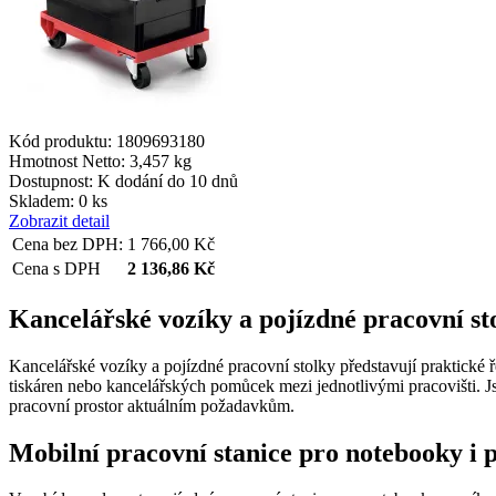
__cf_bm
Kód produktu: 1809693180
lctpref
Hmotnost Netto:
3,457 kg
Dostupnost:
K dodání do 10 dnů
Skladem: 0 ks
shop5_kosik
Zobrazit detail
Cena bez DPH:
1 766,00
Kč
Cena s DPH
2 136,86
Kč
udid
Kancelářské vozíky a pojízdné pracovní st
Kancelářské vozíky a pojízdné pracovní stolky představují praktické 
tiskáren nebo kancelářských pomůcek mezi jednotlivými pracovišti. Jso
Název
Název
pracovní prostor aktuálním požadavkům.
Název
__Secure-YNID
_ga
Mobilní pracovní stanice pro notebooky i 
__Secure-ROLLOU
sid
zobrazeni