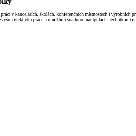
olky
í práci v kancelářích, školách, konferenčních místnostech i výrobních 
é zvyšují efektivitu práce a umožňují snadnou manipulaci s technikou i 