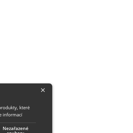
×
produkty, které
e informací
Nezařazené
soubory