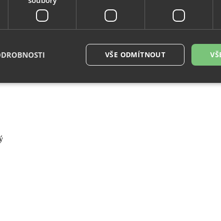
ODROBNOSTI
VŠE ODMÍTNOUT
VŠ
é soubory
Výkonové soubory
Soubory cílení
Funkční soubory
Neza
ry cookie umožňují základní funkce webových stránek, jako je přihlášení uživatele a
zbytně nutných souborů cookie správně používat.
Provider
/
Vyprší
Popis
Doména
29
Tento soubor cookie se používá k rozlišení me
Cloudflare
minut
To je pro web přínosné, aby bylo možné pod
Inc.
54
o používání jejich webových stránek.
.vimeo.com
sekund
.eshop.az-
4
Identifikátor eshopu, který pozná, že se jedn
reklama.cz
týdny
zákazníka, aby byly zajištěné funkce eshopu
2 dny