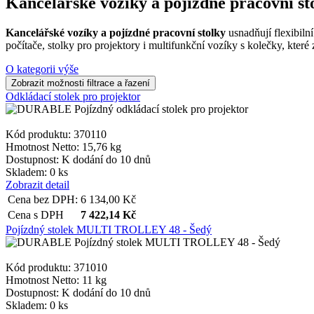
Kancelářské vozíky a pojízdné pracovní st
Kancelářské vozíky a pojízdné pracovní stolky
usnadňují flexibiln
počítače, stolky pro projektory i multifunkční vozíky s kolečky, kter
O kategorii výše
Odkládací stolek pro projektor
Kód produktu: 370110
Hmotnost Netto:
15,76 kg
Dostupnost:
K dodání do 10 dnů
Skladem: 0 ks
Zobrazit detail
Cena bez DPH:
6 134,00
Kč
Cena s DPH
7 422,14
Kč
Pojízdný stolek MULTI TROLLEY 48 - Šedý
Kód produktu: 371010
Hmotnost Netto:
11 kg
Dostupnost:
K dodání do 10 dnů
Skladem: 0 ks