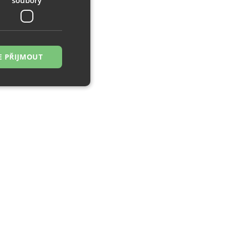
E PŘIJMOUT
řazené soubory
 správa účtu. Webové
zi lidmi a roboty.
ávat platné zprávy
á o stejného
, zejména nákup.