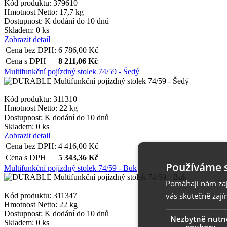
Kód produktu: 379610
Hmotnost Netto:
17,7 kg
Dostupnost:
K dodání do 10 dnů
Skladem: 0 ks
Zobrazit detail
Cena bez DPH:
6 786,00
Kč
Cena s DPH
8 211,06
Kč
Multifunkční pojízdný stolek 74/59 - Šedý
Kód produktu: 311310
Hmotnost Netto:
22 kg
Dostupnost:
K dodání do 10 dnů
Skladem: 0 ks
Zobrazit detail
Cena bez DPH:
4 416,00
Kč
Cena s DPH
5 343,36
Kč
Používáme 
Multifunkční pojízdný stolek 74/59 - Buk
Pomáhají nám zaji
vás skutečně zají
Kód produktu: 311347
Hmotnost Netto:
22 kg
Dostupnost:
K dodání do 10 dnů
Nezbytně nutn
Skladem: 0 ks
soubory