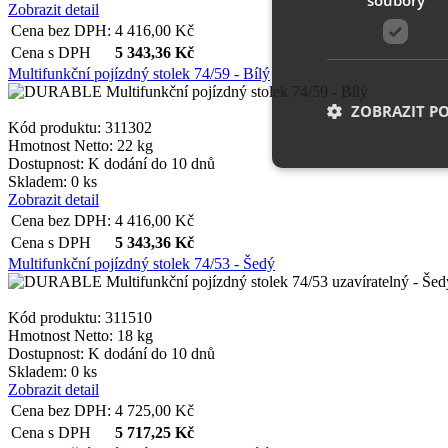
Zobrazit detail
Cena bez DPH:
4 416,00
Kč
Cena s DPH
5 343,36
Kč
Multifunkční pojízdný stolek 74/59 - Bílý
ZOBRAZIT P
Kód produktu: 311302
Hmotnost Netto:
22 kg
Dostupnost:
K dodání do 10 dnů
Skladem: 0 ks
Zobrazit detail
Nezbytně nutn
Cena bez DPH:
4 416,00
Kč
Cena s DPH
5 343,36
Kč
Nezbytně nutné soubo
stránky nelze bez ne
Multifunkční pojízdný stolek 74/53 - Šedý
Název
Kód produktu: 311510
Hmotnost Netto:
18 kg
__cf_bm
Dostupnost:
K dodání do 10 dnů
Skladem: 0 ks
Zobrazit detail
shop5_uid
Cena bez DPH:
4 725,00
Kč
Cena s DPH
5 717,25
Kč