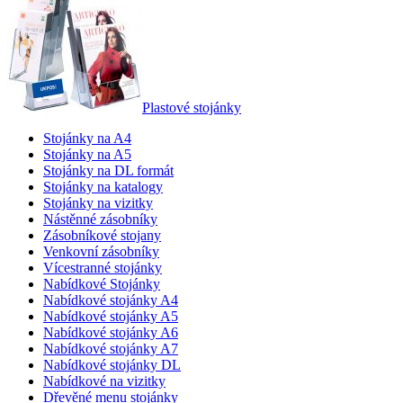
Plastové stojánky
Stojánky na A4
Stojánky na A5
Stojánky na DL formát
Stojánky na katalogy
Stojánky na vizitky
Nástěnné zásobníky
Zásobníkové stojany
Venkovní zásobníky
Vícestranné stojánky
Nabídkové Stojánky
Nabídkové stojánky A4
Nabídkové stojánky A5
Nabídkové stojánky A6
Nabídkové stojánky A7
Nabídkové stojánky DL
Nabídkové na vizitky
Dřevěné menu stojánky