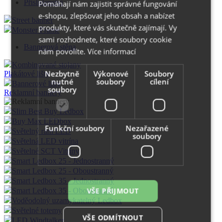
Příslušenství
Pomáhají nám zajistit správné fungování
e-shopu, zlepšovat jeho obsah a nabízet
Street banner
produkty, které vás skutečně zajímají. Vy
Monster Frame
sami rozhodnete, které soubory cookie
Bannerová stěna
nám povolíte.
Více informací
Kombinované stojany
Nezbytně
Výkonové
Soubory
Plakátové lišty
nutné
soubory
cílení
Bannerové lišty
soubory
Reklamní bannery
Slim Best Buy Ledbox
Buy Max LEDbox
Funkční soubory
Nezařazené
Světelný rám LED
soubory
Světelná LED vitrína
Světelné SCT Vitríny
Smart Ledbox 25 - Jednostranný
Smart Ledbox 25 - Oboustranný
Smart Ledbox 35 - Jednostranný
VŠE PŘIJMOUT
Smart Ledbox 35 - Oboustranný
Voděodolný uzamykatelný Ledbox
Světelné totemy
VŠE ODMÍTNOUT
LED Windtalker