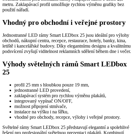
metru. Zaklapávací profil umožňuje rychlou výměnu grafiky bez
použití nářadí.
Vhodný pro obchodní i veřejné prostory
Jednostranné LED rámy Smart LEDbox 25 jsou ideální pro výlohy
obchodů, nákupní centra, recepce, restaurace, hotely, banky, kina,
letiště i kancelářské budovy. Díky elegantnímu designu a kvalitnímu
podsvícení zvyšují viditelnost reklamních sdělení během dne i večer.
Výhody světelných rámů Smart LEDbox
25
profil 25 mm s hloubkou pouze 19 mm,
jednostranné LED provedení,
zaklapávací systém pro rychlou výměnu plakátů,
integrovaný vypínač ON/OFF,
možnost připojení stmívače,
instalace na výšku i na šířku,
vhodné pro obchody, recepce, výlohy i veřejné prostory.
Světelné rámy Smart LEDbox 25 představují elegantní a spolehlivé
řešení pro profesionální světelnou prezentaci plakátů. Kombinují