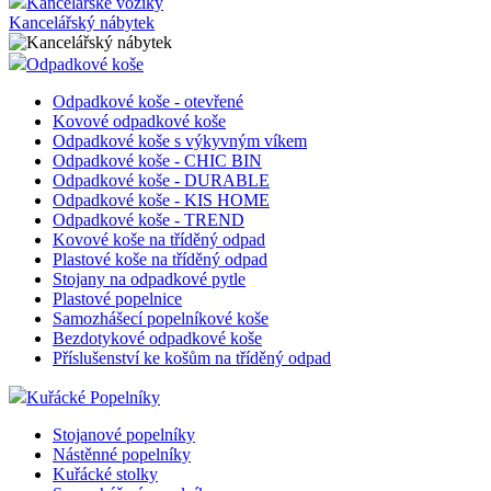
Kancelářské vozíky
Kancelářský nábytek
Odpadkové koše
Odpadkové koše - otevřené
Kovové odpadkové koše
Odpadkové koše s výkyvným víkem
Odpadkové koše - CHIC BIN
Odpadkové koše - DURABLE
Odpadkové koše - KIS HOME
Odpadkové koše - TREND
Kovové koše na tříděný odpad
Plastové koše na tříděný odpad
Stojany na odpadkové pytle
Plastové popelnice
Samozhášecí popelníkové koše
Bezdotykové odpadkové koše
Příslušenství ke košům na tříděný odpad
Kuřácké Popelníky
Stojanové popelníky
Nástěnné popelníky
Kuřácké stolky