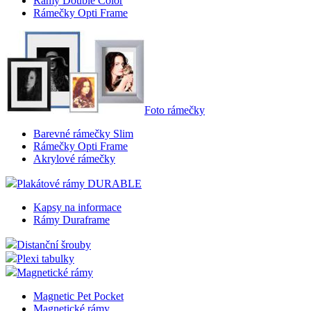
Rámy Double Color
Rámečky Opti Frame
Foto rámečky
Barevné rámečky Slim
Rámečky Opti Frame
Akrylové rámečky
Plakátové rámy DURABLE
Kapsy na informace
Rámy Duraframe
Distanční šrouby
Plexi tabulky
Magnetické rámy
Magnetic Pet Pocket
Magnetické rámy