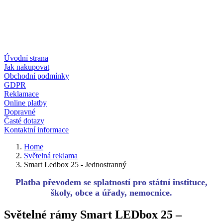
Úvodní strana
Jak nakupovat
Obchodní podmínky
GDPR
Reklamace
Online platby
Dopravné
Časté dotazy
Kontaktní informace
Home
Světelná reklama
Smart Ledbox 25 - Jednostranný
Platba převodem se splatností pro státní instituce,
školy, obce a úřady, nemocnice.
Světelné rámy Smart LEDbox 25 –