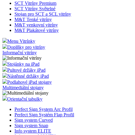
sekund
rozliš
SCT Vitríny Premium
lidmi 
SCT Vitríny Světelné
To je 
Stojan pro SCT a SCL vitríny
přínos
M&T Tenké vitríny
bylo 
podáva
M&T venkovní vitríny
zprávy
M&T Plakátové vitríny
použív
jejich
webov
Menu Vitrínky
stráne
Doplňky pro vitríny
Informační vitríny
nastav_lang
.eshop.az-
4
eshop 
reklama.cz
týdny
cookie
2 dny
použí
Stojánky na iPad
jazyk
Pultové držáky iPad
zákaz
Nástěnné držáky iPad
VISITOR_PRIVACY_METADATA
5
Tento
YouTube
Podlahové iPad stojany
měsíců
cookie
.youtube.com
Multimediální stojany
4
ukládá
týdny
souhl
uživat
Orientační tabulky
volby
soukr
jejich 
Perfect Sign System Arc Profil
s web
Perfect Sign Systém Flap Profil
Zazna
Sign system Curved
údaje 
Sign system Snap
souhl
návště
Info system ELITE
různý