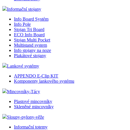
Informační stojany
Info Board Systém
Info Pole
Stojan Tri Board
ECO Info Board
Stojan Multi Pocket
Multistand system
Info stojany na noze
Plakátové stojany
Lankové systémy
APPENDO E-Clip KIT
Komponenty lankového systému
Mincovníky-Tácy
Plastové mincovníky
Skleněné mincovníky
Sloupy-pylony-věže
Informační totemy