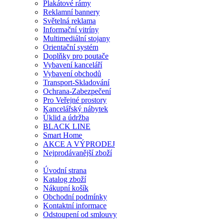
Plakátové rámy
Reklamní bannery
Světelná reklama
Informační vitríny
Multimediální stojany
Orientační systém
Doplňky pro poutače
Vybavení kanceláří
Vybavení obchodů
Transport-Skladování
Ochrana-Zabezpečení
Pro Veřejné prostory
Kancelářský nábytek
Úklid a údržba
BLACK LINE
Smart Home
AKCE A VÝPRODEJ
Nejprodávanější zboží
Úvodní strana
Katalog zboží
Nákupní košík
Obchodní podmínky
Kontaktní informace
Odstoupení od smlouvy