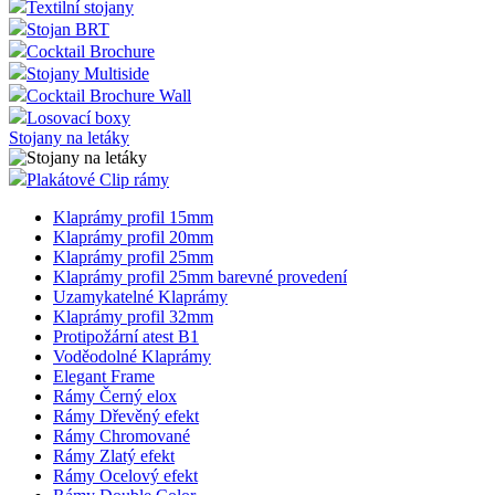
Textilní stojany
Stojan BRT
Cocktail Brochure
Stojany Multiside
Cocktail Brochure Wall
Losovací boxy
Stojany na letáky
Plakátové Clip rámy
Klaprámy profil 15mm
Klaprámy profil 20mm
Klaprámy profil 25mm
Klaprámy profil 25mm barevné provedení
Uzamykatelné Klaprámy
Klaprámy profil 32mm
Protipožární atest B1
Voděodolné Klaprámy
Elegant Frame
Rámy Černý elox
Rámy Dřevěný efekt
Rámy Chromované
Rámy Zlatý efekt
Rámy Ocelový efekt