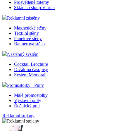
Prosvětlené totemy
Skládací sloup Vitrína
Reklamní zástěny
Magnetické stěny
Textilní stěny
Panelové stěny
Bannerová stěna
Nástěnný systém
Cocktail Brochure
Držák na časopisy
Systém Memorail
Promostolky - Pulty
Malé promostolky
Výstavní pulty
Řečnický pult
Reklamní stojany