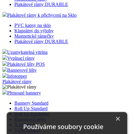
Plakátové rámy DURABLE
Plakátové rámy k přichycení na Sklo
PVC kapsy na sklo
Klaprámy do výlohy
Magnetické rámečky
Plakátové rámy DURABLE
Uzamykatelná vitrína
Vypínací rámy
Plakátové lišty POS
Bannerové lišty
Infotopper
Plakátové rámy
Přenosné bannery
Bannery Standard
Roll Up Standard
Roll Up Exclusive
×
Bannerová stěna
X Bannery
Používáme soubory cookie
Stolní Banner