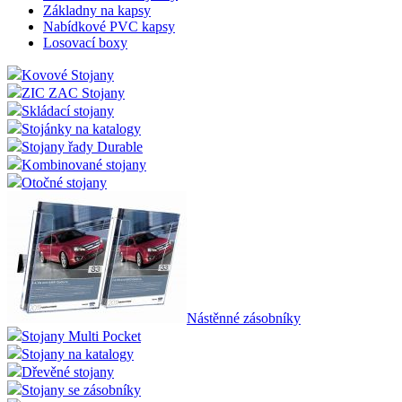
Základny na kapsy
Nabídkové PVC kapsy
Losovací boxy
Kovové Stojany
ZIC ZAC Stojany
Skládací stojany
Stojánky na katalogy
Stojany řady Durable
Kombinované stojany
Otočné stojany
Nástěnné zásobníky
Stojany Multi Pocket
Stojany na katalogy
Dřevěné stojany
Stojany se zásobníky