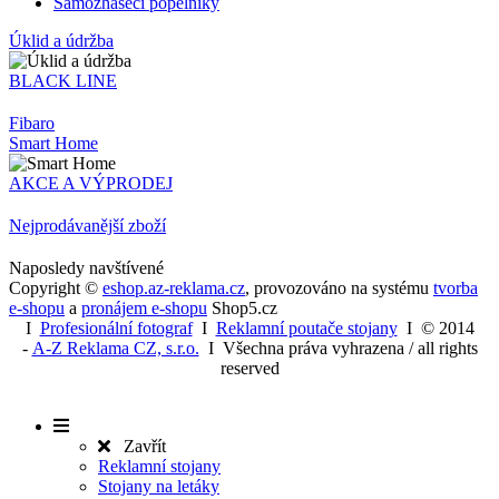
Samozhášecí popelníky
Úklid a údržba
BLACK LINE
Fibaro
Smart Home
AKCE A VÝPRODEJ
Nejprodávanější zboží
Naposledy navštívené
Copyright ©
eshop.az-reklama.cz
,
provozováno na systému
tvorba
e-shopu
a
pronájem e-shopu
Shop5.cz
I
Profesionální fotograf
I
Reklamní poutače stojany
I
© 2014
-
A-Z Reklama CZ, s.r.o.
I Všechna práva vyhrazena / all rights
reserved
Zavřít
Reklamní stojany
Stojany na letáky