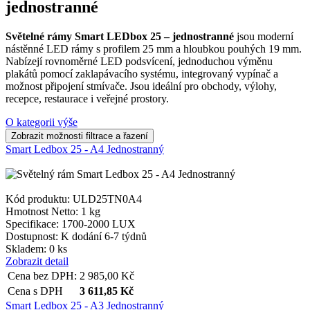
jednostranné
Světelné rámy Smart LEDbox 25 – jednostranné
jsou moderní
nástěnné LED rámy s profilem 25 mm a hloubkou pouhých 19 mm.
Nabízejí rovnoměrné LED podsvícení, jednoduchou výměnu
plakátů pomocí zaklapávacího systému, integrovaný vypínač a
možnost připojení stmívače. Jsou ideální pro obchody, výlohy,
recepce, restaurace i veřejné prostory.
O kategorii výše
Smart Ledbox 25 - A4 Jednostranný
Kód produktu: ULD25TN0A4
Hmotnost Netto:
1 kg
Specifikace:
1700-2000 LUX
Dostupnost:
K dodání 6-7 týdnů
Skladem: 0 ks
Zobrazit detail
Cena bez DPH:
2 985,00
Kč
Cena s DPH
3 611,85
Kč
Smart Ledbox 25 - A3 Jednostranný