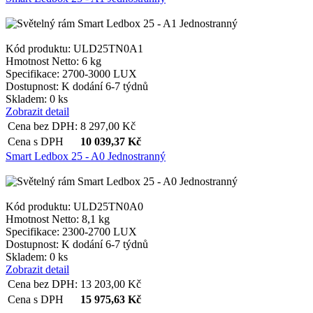
Kód produktu: ULD25TN0A1
Hmotnost Netto:
6 kg
Specifikace:
2700-3000 LUX
Dostupnost:
K dodání 6-7 týdnů
Skladem: 0 ks
Zobrazit detail
Cena bez DPH:
8 297,00
Kč
Cena s DPH
10 039,37
Kč
Smart Ledbox 25 - A0 Jednostranný
Kód produktu: ULD25TN0A0
Hmotnost Netto:
8,1 kg
Specifikace:
2300-2700 LUX
Dostupnost:
K dodání 6-7 týdnů
Skladem: 0 ks
Zobrazit detail
Cena bez DPH:
13 203,00
Kč
Cena s DPH
15 975,63
Kč