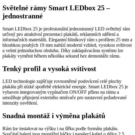
Světelné rámy Smart LEDbox 25 –
jednostranné
Smart LEDbox 25 je profesionální jednostranný LED světelný rám
určený pro atraktivní prezentaci plakátů, reklamních sdělení a
informačních materiálů. Elegantní hliníkový rám s profilem 25 mm a
hloubkou pouhých 19 mm nabízí moderní vzhled, vysokou svítivost
a velmi jednoduchou obsluhu. Díky zaklapávacímu systému lze
plakáty vyměnit během několika sekund bez demontáže rámu.
Tenký profil a vysoká svítivost
LED technologie zajišťuje rovnoměrné podsvícení celé plochy
plakátu při nízké spotřebě elektrické energie. Smart LEDbox 25 je
vybaven integrovaným vypínačem ON/OFF přímo na rámu a
umožňuje připojení externího stmívače pro nastavení požadované
intenzity osvětlení.
Snadná montáž i výměna plakátů
Rám lze instalovat na výšku i na šířku podle formátu plakátu.
Součástí balení jsou montážní háčky i napájecí kabel o délce 2,5