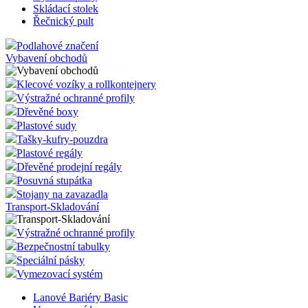
vložená do
Skládací stolek
webů; může
také určit, z
Řečnický pult
návštěvník
webu použí
Podlahové značení
novou neb
Vybavení obchodů
starou verzi
rozhraní
Youtube.
Klecové vozíky a rollkontejnery
Výstražné ochranné profily
YSC
Zavřením
Tento soub
Google LLC
prohlížeče
cookie
.youtube.com
Dřevěné boxy
nastavuje
Plastové sudy
YouTube ke
sledování
Tašky-kufry-pouzdra
zobrazení
Plastové regály
vložených vi
Dřevěné prodejní regály
Posuvná stupátka
Stojany na zavazadla
Transport-Skladování
Výstražné ochranné profily
Bezpečnostní tabulky
Speciální pásky
Vymezovací systém
Lanové Bariéry Basic