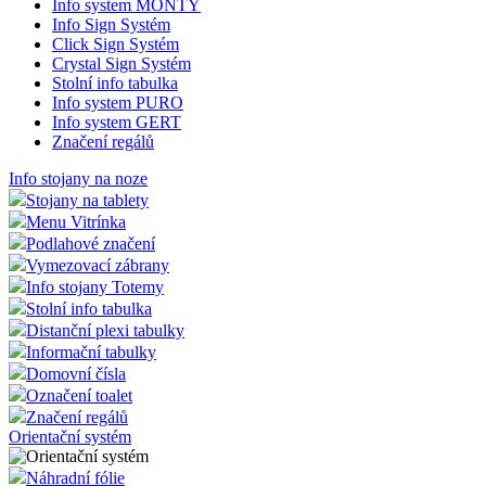
Info system MONTY
zásad
Info Sign Systém
ochra
osobn
Click Sign Systém
údajů 
Crystal Sign Systém
nastav
Stolní info tabulka
které z
Info system PURO
jejich
prefer
Info system GERT
budou
Značení regálů
budou
sezení
Info stojany na noze
respek
Stojany na tablety
mena
.eshop.az-
4
eshop 
Menu Vitrínka
reklama.cz
týdny
cookie
2 dny
měnu,
Podlahové značení
zákazn
Vymezovací zábrany
použí
Info stojany Totemy
CookieScriptConsent
2
Tento
CookieScript
Stolní info tabulka
měsíce
cookie
eshop.az-
Distanční plexi tabulky
služba
reklama.cz
Script
Informační tabulky
zapam
Domovní čísla
předv
souhla
Označení toalet
soubor
Značení regálů
návště
Orientační systém
nutné,
banner
Cookie
Náhradní fólie
Script