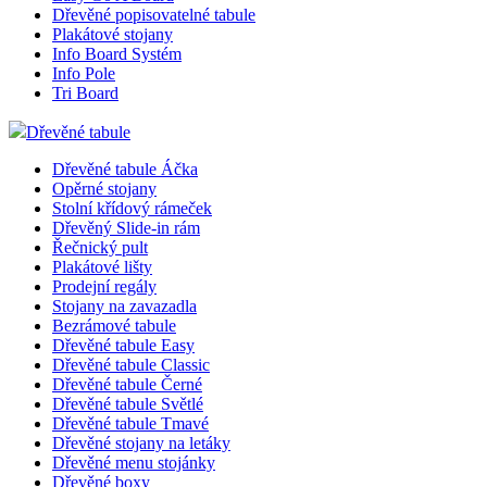
Dřevěné popisovatelné tabule
Plakátové stojany
Info Board Systém
Info Pole
Tri Board
Dřevěné tabule
Dřevěné tabule Áčka
Opěrné stojany
Stolní křídový rámeček
Dřevěný Slide-in rám
Řečnický pult
Plakátové lišty
Prodejní regály
Stojany na zavazadla
Bezrámové tabule
Dřevěné tabule Easy
Dřevěné tabule Classic
Dřevěné tabule Černé
Dřevěné tabule Světlé
Dřevěné tabule Tmavé
Dřevěné stojany na letáky
Dřevěné menu stojánky
Dřevěné boxy