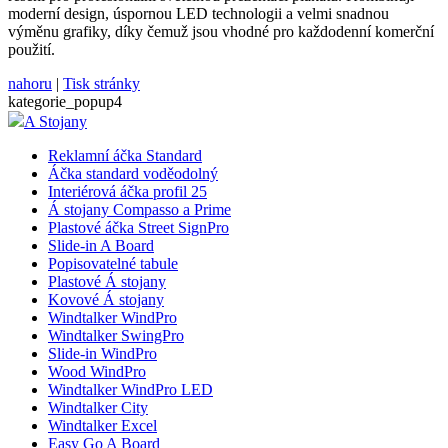
moderní design, úspornou LED technologii a velmi snadnou
výměnu grafiky, díky čemuž jsou vhodné pro každodenní komerční
použití.
nahoru
|
Tisk stránky
kategorie_popup4
A Stojany
Reklamní áčka Standard
Áčka standard voděodolný
Interiérová áčka profil 25
Á stojany Compasso a Prime
Plastové áčka Street SignPro
Slide-in A Board
Popisovatelné tabule
Plastové Á stojany
Kovové Á stojany
Windtalker WindPro
Windtalker SwingPro
Slide-in WindPro
Wood WindPro
Windtalker WindPro LED
Windtalker City
Windtalker Excel
Easy Go A Board