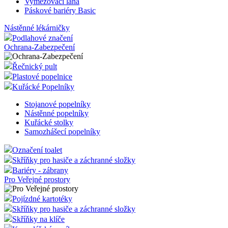
Vymezovací lana
Páskové bariéry Basic
Nástěnné lékárničky
Podlahové značení
Ochrana-Zabezpečení
Řečnický pult
Plastové popelnice
Kuřácké Popelníky
Stojanové popelníky
Nástěnné popelníky
Kuřácké stolky
Samozhášecí popelníky
Označení toalet
Skříňky pro hasiče a záchranné složky
Bariéry - zábrany
Pro Veřejné prostory
Pojízdné kartotéky
Skříňky pro hasiče a záchranné složky
Skříňky na klíče