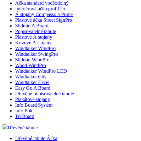
Áčka standard voděodolný
Interiérová áčka profil 25
Á stojany Compasso a Prime
Plastové áčka Street SignPro
Slide-in A Board
Popisovatelné tabule
Plastové Á stojany
Kovové Á stojany
Windtalker WindPro
Windtalker SwingPro
Slide-in WindPro
Wood WindPro
Windtalker WindPro LED
Windtalker City
Windtalker Excel
Easy Go A Board
Dřevěné popisovatelné tabule
Plakátové stojany
Info Board Systém
Info Pole
Tri Board
Dřevěné tabule
Dřevěné tabule Áčka