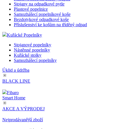
Stojany na odpadkové pytle
Plastové popelnice
Samozhášecí popelníkové koše
Bezdotykové odpadkové koše
Příslušenství ke košům na tříděný odpad
Kuřácké Popelníky
Stojanové popelníky
Nástěnné popelníky
Kuřácké stolky
Samozhášecí popelníky
Úklid a údržba
BLACK LINE
Fibaro
Smart Home
AKCE A VÝPRODEJ
Nejprodávanější zboží