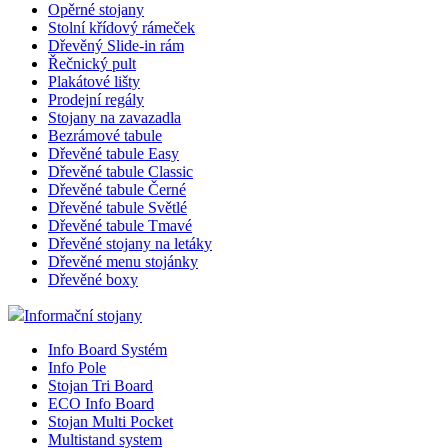
Opěrné stojany
Stolní křídový rámeček
Dřevěný Slide-in rám
Řečnický pult
Plakátové lišty
Prodejní regály
Stojany na zavazadla
Bezrámové tabule
Dřevěné tabule Easy
Dřevěné tabule Classic
Dřevěné tabule Černé
Dřevěné tabule Světlé
Dřevěné tabule Tmavé
Dřevěné stojany na letáky
Dřevěné menu stojánky
Dřevěné boxy
Informační stojany
Info Board Systém
Info Pole
Stojan Tri Board
ECO Info Board
Stojan Multi Pocket
Multistand system