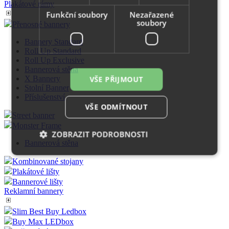
Plakátové rámy
Funkční soubory
Nezařazené
soubory
Přenosné bannery
Bannery Standard
Roll Up Standard
Roll Up Exclusive
Bannerová stěna
X Bannery
VŠE PŘIJMOUT
Stolní Banner
Příslušenství
VŠE ODMÍTNOUT
Street banner
Monster Frame
ZOBRAZIT PODROBNOSTI
Bannerová stěna
Kombinované stojany
Plakátové lišty
Nezbytně nutné soubory
Výkonové soubory
Bannerové lišty
Soubory cílení
Funkční soubory
Reklamní bannery
Nezařazené soubory
Slim Best Buy Ledbox
Buy Max LEDbox
Nezbytně nutné soubory cookie umožňují základní