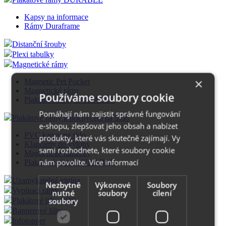
Kapsy na informace
Rámy Duraframe
Distanční šrouby
Plexi tabulky
Magnetické rámy
×
Magnetic Pet Pocket
Magnetické rámy
Používáme soubory cookie
Plakátové rámy DURABLE
Pomáhají nám zajistit správné fungování
Plakátové rámy k přichycení na Sklo
e-shopu, zlepšovat jeho obsah a nabízet
PVC kapsy na sklo
produkty, které vás skutečně zajímají. Vy
Klaprámy do výlohy
sami rozhodnete, které soubory cookie
Magnetické rámečky
nám povolíte.
Více informací
Plakátové rámy DURABLE
Uzamykatelná vitrína
Nezbytně
Výkonové
Soubory
Vypínací rámy
nutné
soubory
cílení
soubory
Plakátové lišty POS
Bannerové lišty
Infotopper