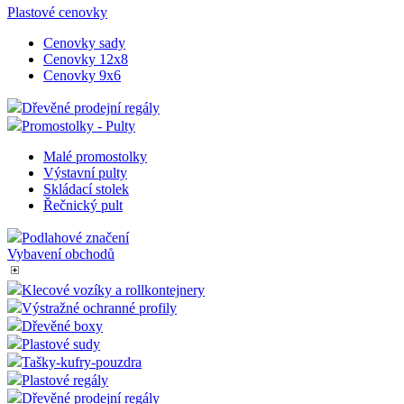
Plastové cenovky
Cenovky sady
Cenovky 12x8
Cenovky 9x6
Dřevěné prodejní regály
Promostolky - Pulty
Malé promostolky
Výstavní pulty
Skládací stolek
Řečnický pult
Podlahové značení
Vybavení obchodů
Klecové vozíky a rollkontejnery
Výstražné ochranné profily
Dřevěné boxy
Plastové sudy
Tašky-kufry-pouzdra
Plastové regály
Dřevěné prodejní regály