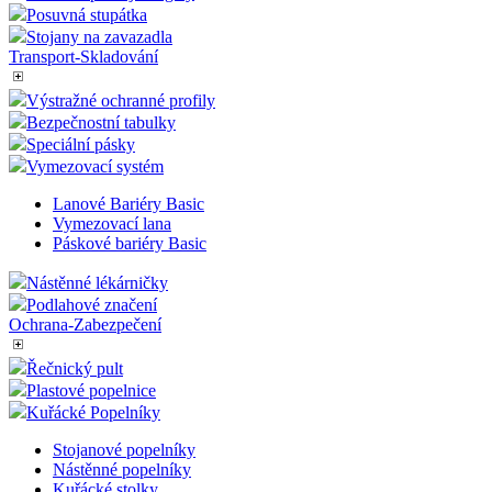
Posuvná stupátka
Stojany na zavazadla
Transport-Skladování
Výstražné ochranné profily
Bezpečnostní tabulky
Speciální pásky
Vymezovací systém
Lanové Bariéry Basic
Vymezovací lana
Páskové bariéry Basic
Nástěnné lékárničky
Podlahové značení
Ochrana-Zabezpečení
Řečnický pult
Plastové popelnice
Kuřácké Popelníky
Stojanové popelníky
Nástěnné popelníky
Kuřácké stolky