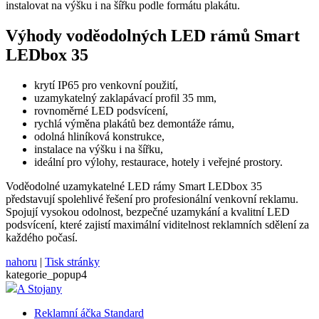
instalovat na výšku i na šířku podle formátu plakátu.
Výhody voděodolných LED rámů Smart
LEDbox 35
krytí IP65 pro venkovní použití,
uzamykatelný zaklapávací profil 35 mm,
rovnoměrné LED podsvícení,
rychlá výměna plakátů bez demontáže rámu,
odolná hliníková konstrukce,
instalace na výšku i na šířku,
ideální pro výlohy, restaurace, hotely i veřejné prostory.
Voděodolné uzamykatelné LED rámy Smart LEDbox 35
představují spolehlivé řešení pro profesionální venkovní reklamu.
Spojují vysokou odolnost, bezpečné uzamykání a kvalitní LED
podsvícení, které zajistí maximální viditelnost reklamních sdělení za
každého počasí.
nahoru
|
Tisk stránky
kategorie_popup4
A Stojany
Reklamní áčka Standard