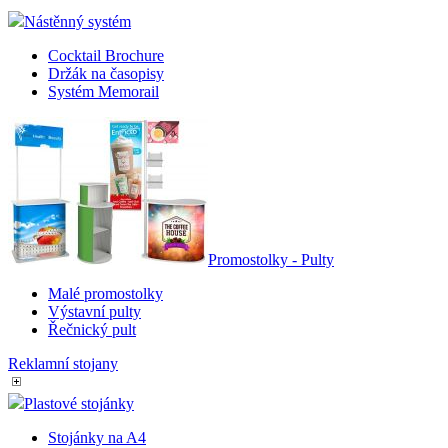
Nástěnný systém
Cocktail Brochure
Držák na časopisy
Systém Memorail
Promostolky - Pulty
Malé promostolky
Výstavní pulty
Řečnický pult
Reklamní stojany
Plastové stojánky
Stojánky na A4