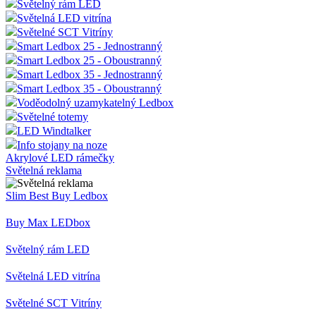
Světelný rám LED
funkce webových stránek, jako je přihlášení
uživatele a správa účtu. Webové stránky nelze bez
Světelná LED vitrína
nezbytně nutných souborů cookie správně používat.
Světelné SCT Vitríny
Smart Ledbox 25 - Jednostranný
Provider
/
Název
Vyprší
Popis
Doména
Smart Ledbox 25 - Oboustranný
Smart Ledbox 35 - Jednostranný
__cf_bm
29
Tento
Cloudflare
Smart Ledbox 35 - Oboustranný
minut
cookie
Inc.
54
použív
.vimeo.com
Voděodolný uzamykatelný Ledbox
sekund
rozliš
Světelné totemy
lidmi 
To je 
LED Windtalker
přínos
Info stojany na noze
bylo 
Akrylové LED rámečky
podáva
zprávy
Světelná reklama
použív
jejich
Slim Best Buy Ledbox
webov
stráne
Buy Max LEDbox
shop5_uid
.eshop.az-
4
Identif
reklama.cz
týdny
eshopu
2 dny
pozná,
Světelný rám LED
jedná 
stejné
Google
Světelná LED vitrína
zákazn
Privacy Policy
byly z
funkce
Světelné SCT Vitríny
zejmé