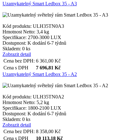
Uzamykatelný Smart Ledbox 35 - A3
Kód produktu: ULH35TN0A3
Hmotnost Netto:
3,4 kg
Specifikace:
2700-3000 LUX
Dostupnost:
K dodání 6-7 týdnů
Skladem: 0 ks
Zobrazit detail
Cena bez DPH:
6 361,00
Kč
Cena s DPH
7 696,81
Kč
Uzamykatelný Smart Ledbox 35 - A2
Kód produktu: ULH35TN0A2
Hmotnost Netto:
5,2 kg
Specifikace:
1800-2100 LUX
Dostupnost:
K dodání 6-7 týdnů
Skladem: 0 ks
Zobrazit detail
Cena bez DPH:
8 358,00
Kč
Cena s DPH
10 113,18
Kč