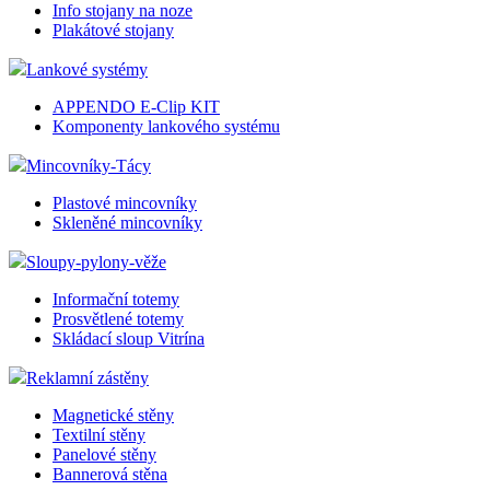
Info stojany na noze
Plakátové stojany
Lankové systémy
APPENDO E-Clip KIT
Komponenty lankového systému
Mincovníky-Tácy
Plastové mincovníky
Skleněné mincovníky
Sloupy-pylony-věže
Informační totemy
Prosvětlené totemy
Skládací sloup Vitrína
Reklamní zástěny
Magnetické stěny
Textilní stěny
Panelové stěny
Bannerová stěna