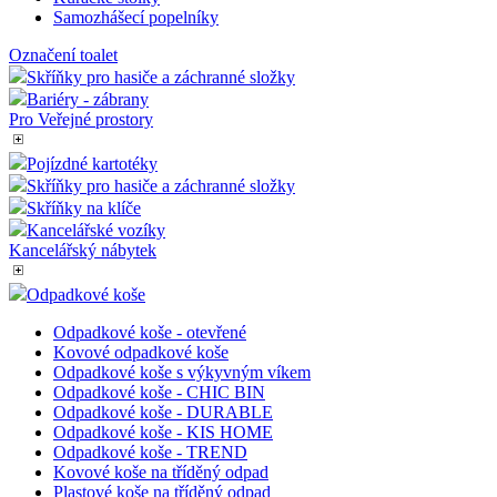
Samozhášecí popelníky
Označení toalet
Skříňky pro hasiče a záchranné složky
Bariéry - zábrany
Pro Veřejné prostory
Pojízdné kartotéky
Skříňky pro hasiče a záchranné složky
Skříňky na klíče
Kancelářské vozíky
Kancelářský nábytek
Odpadkové koše
Odpadkové koše - otevřené
Kovové odpadkové koše
Odpadkové koše s výkyvným víkem
Odpadkové koše - CHIC BIN
Odpadkové koše - DURABLE
Odpadkové koše - KIS HOME
Odpadkové koše - TREND
Kovové koše na tříděný odpad
Plastové koše na tříděný odpad