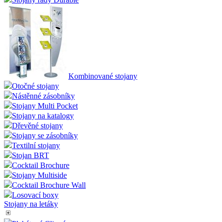
Kombinované stojany
Otočné stojany
Nástěnné zásobníky
Stojany Multi Pocket
Stojany na katalogy
Dřevěné stojany
Stojany se zásobníky
Textilní stojany
Stojan BRT
Cocktail Brochure
Stojany Multiside
Cocktail Brochure Wall
Losovací boxy
Stojany na letáky