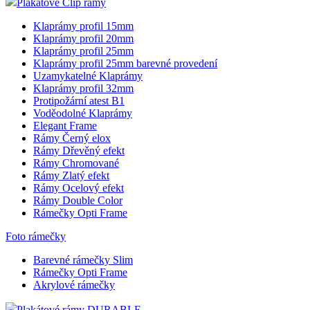
Plakátové Clip rámy
Klaprámy profil 15mm
Klaprámy profil 20mm
Klaprámy profil 25mm
Klaprámy profil 25mm barevné provedení
Uzamykatelné Klaprámy
Klaprámy profil 32mm
Protipožární atest B1
Voděodolné Klaprámy
Elegant Frame
Rámy Černý elox
Rámy Dřevěný efekt
Rámy Chromované
Rámy Zlatý efekt
Rámy Ocelový efekt
Rámy Double Color
Rámečky Opti Frame
Foto rámečky
Barevné rámečky Slim
Rámečky Opti Frame
Akrylové rámečky
Plakátové rámy DURABLE