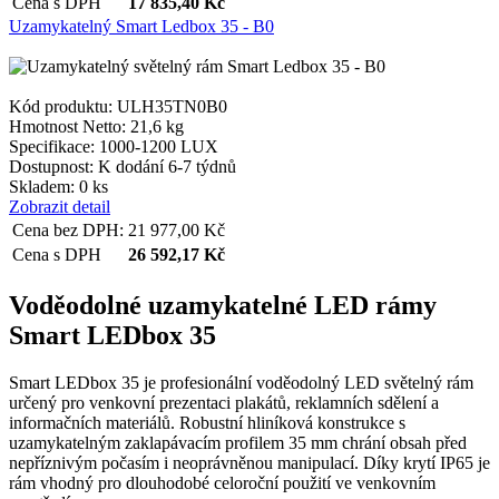
Cena s DPH
17 835,40
Kč
Uzamykatelný Smart Ledbox 35 - B0
Kód produktu: ULH35TN0B0
Hmotnost Netto:
21,6 kg
Specifikace:
1000-1200 LUX
Dostupnost:
K dodání 6-7 týdnů
Skladem: 0 ks
Zobrazit detail
Cena bez DPH:
21 977,00
Kč
Cena s DPH
26 592,17
Kč
Voděodolné uzamykatelné LED rámy
Smart LEDbox 35
Smart LEDbox 35 je profesionální voděodolný LED světelný rám
určený pro venkovní prezentaci plakátů, reklamních sdělení a
informačních materiálů. Robustní hliníková konstrukce s
uzamykatelným zaklapávacím profilem 35 mm chrání obsah před
nepříznivým počasím i neoprávněnou manipulací. Díky krytí IP65 je
rám vhodný pro dlouhodobé celoroční použití ve venkovním