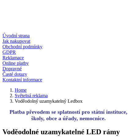
Úvodní strana
Jak nakupovat
Obchodní podmínky
GDPR
Reklamace
Online platby
Dopravné
Časté dotazy
Kontaktní informace
Home
Světelná reklama
Voděodolný uzamykatelný Ledbox
Platba převodem se splatností pro státní instituce,
školy, obce a úřady, nemocnice.
Voděodolné uzamykatelné LED rámy