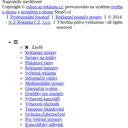
Naposledy navštívené
Copyright ©
eshop.az-reklama.cz
,
provozováno na systému
tvorba
e-shopu
a
pronájem e-shopu
Shop5.cz
I
Profesionální fotograf
I
Reklamní poutače stojany
I
© 2014
-
A-Z Reklama CZ, s.r.o.
I Všechna práva vyhrazena / all rights
reserved
Zavřít
Reklamní stojany
Stojany na letáky
Plakátové rámy
Reklamní bannery
Světelná reklama
Informační vitríny
Multimediální stojany
Orientační systém
Doplňky pro poutače
Vybavení kanceláří
Vybavení obchodů
Transport-Skladování
Ochrana-Zabezpečení
Pro Veřejné prostory
Kancelářský nábytek