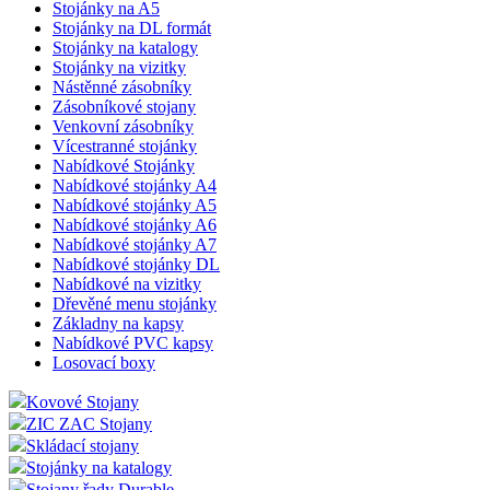
Stojánky na A5
Stojánky na DL formát
Stojánky na katalogy
Stojánky na vizitky
Nástěnné zásobníky
Zásobníkové stojany
Venkovní zásobníky
Vícestranné stojánky
Nabídkové Stojánky
Nabídkové stojánky A4
Nabídkové stojánky A5
Nabídkové stojánky A6
Nabídkové stojánky A7
Nabídkové stojánky DL
Nabídkové na vizitky
Dřevěné menu stojánky
Základny na kapsy
Nabídkové PVC kapsy
Losovací boxy
Kovové Stojany
ZIC ZAC Stojany
Skládací stojany
Stojánky na katalogy
Stojany řady Durable