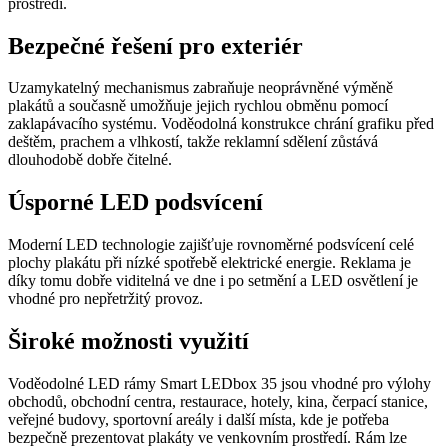
prostředí.
Bezpečné řešení pro exteriér
Uzamykatelný mechanismus zabraňuje neoprávněné výměně
plakátů a současně umožňuje jejich rychlou obměnu pomocí
zaklapávacího systému. Voděodolná konstrukce chrání grafiku před
deštěm, prachem a vlhkostí, takže reklamní sdělení zůstává
dlouhodobě dobře čitelné.
Úsporné LED podsvícení
Moderní LED technologie zajišťuje rovnoměrné podsvícení celé
plochy plakátu při nízké spotřebě elektrické energie. Reklama je
díky tomu dobře viditelná ve dne i po setmění a LED osvětlení je
vhodné pro nepřetržitý provoz.
Široké možnosti využití
Voděodolné LED rámy Smart LEDbox 35 jsou vhodné pro výlohy
obchodů, obchodní centra, restaurace, hotely, kina, čerpací stanice,
veřejné budovy, sportovní areály i další místa, kde je potřeba
bezpečně prezentovat plakáty ve venkovním prostředí. Rám lze