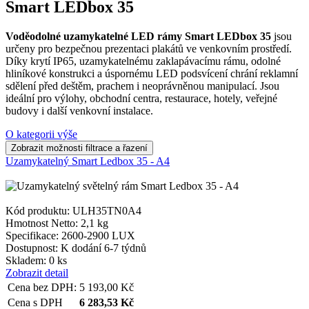
Smart LEDbox 35
Voděodolné uzamykatelné LED rámy Smart LEDbox 35
jsou
určeny pro bezpečnou prezentaci plakátů ve venkovním prostředí.
Díky krytí IP65, uzamykatelnému zaklapávacímu rámu, odolné
hliníkové konstrukci a úspornému LED podsvícení chrání reklamní
sdělení před deštěm, prachem i neoprávněnou manipulací. Jsou
ideální pro výlohy, obchodní centra, restaurace, hotely, veřejné
budovy i další venkovní instalace.
O kategorii výše
Uzamykatelný Smart Ledbox 35 - A4
Kód produktu: ULH35TN0A4
Hmotnost Netto:
2,1 kg
Specifikace:
2600-2900 LUX
Dostupnost:
K dodání 6-7 týdnů
Skladem: 0 ks
Zobrazit detail
Cena bez DPH:
5 193,00
Kč
Cena s DPH
6 283,53
Kč