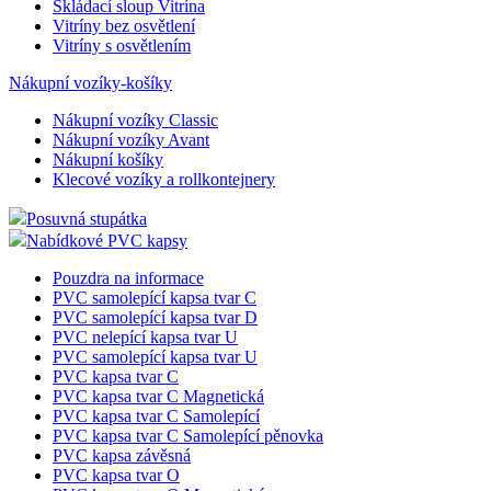
Skládací sloup Vitrína
Vitríny bez osvětlení
Vitríny s osvětlením
Nákupní vozíky-košíky
Nákupní vozíky Classic
Nákupní vozíky Avant
Nákupní košíky
Klecové vozíky a rollkontejnery
Posuvná stupátka
Nabídkové PVC kapsy
Pouzdra na informace
PVC samolepící kapsa tvar C
PVC samolepící kapsa tvar D
PVC nelepící kapsa tvar U
PVC samolepící kapsa tvar U
PVC kapsa tvar C
PVC kapsa tvar C Magnetická
PVC kapsa tvar C Samolepící
PVC kapsa tvar C Samolepící pěnovka
PVC kapsa závěsná
PVC kapsa tvar O