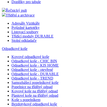
Doplňky pro tabule
Řečnický pult
Třídění a archivace
Adresáře Vizitkáře
Pojízdné kartotéky
Listovací soubory
Třídící moduly DURABLE
Stolní odkladače
Odpadkové koše
Kovové odpadkové koše
Odpadkové koše - CHIC BIN
Odpadkové koše - KIS HOME
Odpadkové koše - otevřené
Odpadkové koše - DURABLE
Odpadkové koše - TREND
Samozhášecí popelníkové koše
Popelnice na tříděný odpad
Kovové koše na tříděný odpad
Plastové koše na tříděný odpad
Koše s popelníkem
Bezdotykové odpadkové koše