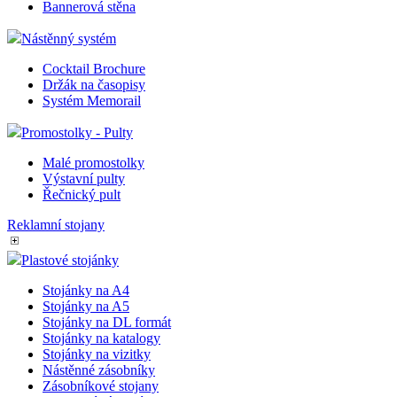
Bannerová stěna
Nástěnný systém
Cocktail Brochure
Držák na časopisy
Systém Memorail
Promostolky - Pulty
Malé promostolky
Výstavní pulty
Řečnický pult
Reklamní stojany
Plastové stojánky
Stojánky na A4
Stojánky na A5
Stojánky na DL formát
Stojánky na katalogy
Stojánky na vizitky
Nástěnné zásobníky
Zásobníkové stojany