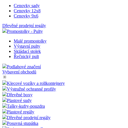
Cenovky sady
Cenovky 12x8
Cenovky 9x6
Dřevěné prodejní regály
Promostolky - Pulty
Malé promostolky
Výstavní pulty
Skládací stolek
Řečnický pult
Podlahové značení
Vybavení obchodů
Klecové vozíky a rollkontejnery
Výstražné ochranné profily
Dřevěné boxy
Plastové sudy
Tašky-kufry-pouzdra
Plastové regály
Dřevěné prodejní regály
Posuvná stupátka