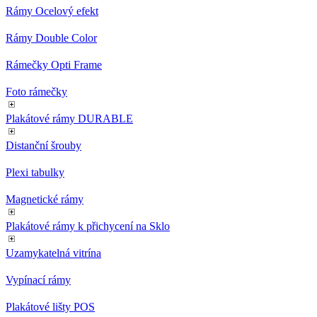
zákazn
Rámy Ocelový efekt
použí
CookieScriptConsent
2
Tento
CookieScript
Rámy Double Color
měsíce
cookie
eshop.az-
služba
reklama.cz
Rámečky Opti Frame
Script
zapam
předv
Foto rámečky
souhla
soubor
návště
Plakátové rámy DURABLE
nutné,
banner
Cookie
Distanční šrouby
Script
fungov
Plexi tabulky
správn
_dc_gtm_UA-3819248-14
.eshop.az-
55
Tento
Magnetické rámy
reklama.cz
sekund
cookie
přidru
webů
Plakátové rámy k přichycení na Sklo
použív
Správc
Uzamykatelná vitrína
Google
načten
skript
Vypínací rámy
na str
Pokud 
použit,
Plakátové lišty POS
považo