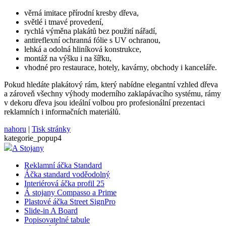
věrná imitace přírodní kresby dřeva,
světlé i tmavé provedení,
rychlá výměna plakátů bez použití nářadí,
antireflexní ochranná fólie s UV ochranou,
lehká a odolná hliníková konstrukce,
montáž na výšku i na šířku,
vhodné pro restaurace, hotely, kavárny, obchody i kanceláře.
Pokud hledáte plakátový rám, který nabídne elegantní vzhled dřeva
a zároveň všechny výhody moderního zaklapávacího systému, rámy
v dekoru dřeva jsou ideální volbou pro profesionální prezentaci
reklamních i informačních materiálů.
nahoru
|
Tisk stránky
kategorie_popup4
A Stojany
Reklamní áčka Standard
Áčka standard voděodolný
Interiérová áčka profil 25
Á stojany Compasso a Prime
Plastové áčka Street SignPro
Slide-in A Board
Popisovatelné tabule