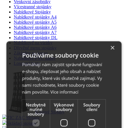
Venkovní zásobníky
Vícestranné stojánky
Nabídkové Stojánky
Nabídkové stojánky A4
Nabídkové stojánky A5
Nabídkové stojánky A6
Nabídkové stojánky A7
Nabídkové stojánky DL
Nabídkové na vizitky
×
Dřevěné menu stojánky
Základny na kapsy
Používáme soubory cookie
Nabídkové PVC kapsy
Losovací boxy
Pomáhají nám zajistit správné fungování
e-shopu, zlepšovat jeho obsah a nabízet
produkty, které vás skutečně zajímají. Vy
sami rozhodnete, které soubory cookie
nám povolíte.
Více informací
Nezbytně
Výkonové
Soubory
nutné
soubory
cílení
Kovové Stojany
soubory
ZIC ZAC Stojany
Skládací stojany