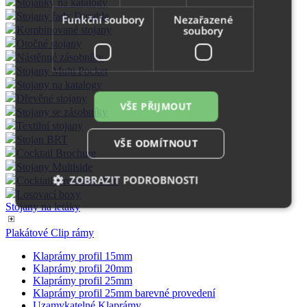
Stojánky na katalogy
Stojany řady Durable
Funkční soubory
Nezařazené
soubory
Kombinované stojany
Otočné stojany
Nástěnné zásobníky
Stojany Multi Pocket
Stojany na katalogy
Dřevěné stojany
VŠE PŘIJMOUT
Stojany se zásobníky
Textilní stojany
Stojan BRT
VŠE ODMÍTNOUT
Cocktail Brochure
Stojany Multiside
ZOBRAZIT PODROBNOSTI
Cocktail Brochure Wall
Losovací boxy
Stojany na letáky
Plakátové Clip rámy
Nezbytně nutné soubory
Výkonové soubory
Soubory cílení
Funkční soubory
Klaprámy profil 15mm
Klaprámy profil 20mm
Nezařazené soubory
Klaprámy profil 25mm
Klaprámy profil 25mm barevné provedení
Nezbytně nutné soubory cookie umožňují základní
Uzamykatelné Klaprámy