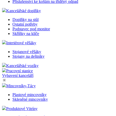
Příslušenství ke košům na tříděný odpad
Kancelářské doplňky
Doplňky na stůl
Ostatní potřeby
Podstavec pod monitor
Skříňky na klíče
Interiérové věšáky
Stojanové věšáky
Stojany na deštníky
Kancelářské vozíky
Pracovní stanice
Vybavení kanceláří
Mincovníky-Tácy
Plastové mincovníky
Skleněné mincovníky
Produktové Vitríny