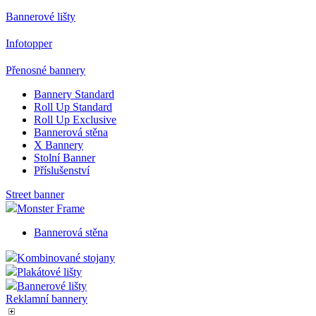
nezby
nutný,
Bannerové lišty
bez něj
skript
Infotopper
fungo
správn
názvu 
Přenosné bannery
jedineč
které j
Bannery Standard
identi
přidr
Roll Up Standard
účtu G
Roll Up Exclusive
Analyti
Bannerová stěna
X Bannery
__cf_bm
29
Tento
Cloudflare
minut
cookie
Inc.
Stolní Banner
58
použív
.heureka.group
Příslušenství
sekund
rozliš
lidmi 
Street banner
To je 
přínos
Monster Frame
bylo 
podáva
Bannerová stěna
zprávy
použív
jejich
Kombinované stojany
webov
Plakátové lišty
stráne
Bannerové lišty
lctpref
eshop.az-
4
Integr
Reklamní bannery
reklama.cz
týdny
služby
2 dny
Livech