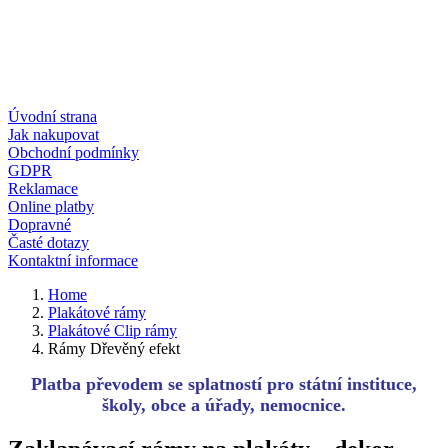
Úvodní strana
Jak nakupovat
Obchodní podmínky
GDPR
Reklamace
Online platby
Dopravné
Časté dotazy
Kontaktní informace
Home
Plakátové rámy
Plakátové Clip rámy
Rámy Dřevěný efekt
Platba převodem se splatností pro státní instituce,
školy, obce a úřady, nemocnice.