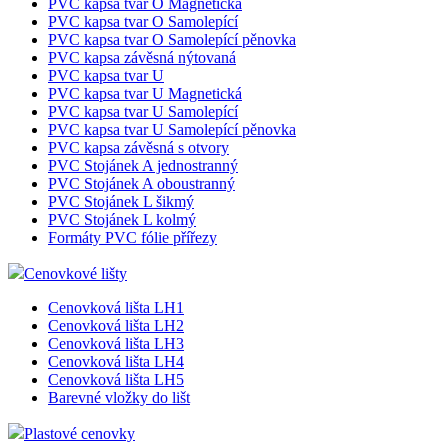
PVC kapsa tvar O Magnetická
PVC kapsa tvar O Samolepící
PVC kapsa tvar O Samolepící pěnovka
PVC kapsa závěsná nýtovaná
PVC kapsa tvar U
PVC kapsa tvar U Magnetická
PVC kapsa tvar U Samolepící
PVC kapsa tvar U Samolepící pěnovka
PVC kapsa závěsná s otvory
PVC Stojánek A jednostranný
PVC Stojánek A oboustranný
PVC Stojánek L šikmý
PVC Stojánek L kolmý
Formáty PVC fólie přířezy
Cenovkové lišty
Cenovková lišta LH1
Cenovková lišta LH2
Cenovková lišta LH3
Cenovková lišta LH4
Cenovková lišta LH5
Barevné vložky do lišt
Plastové cenovky