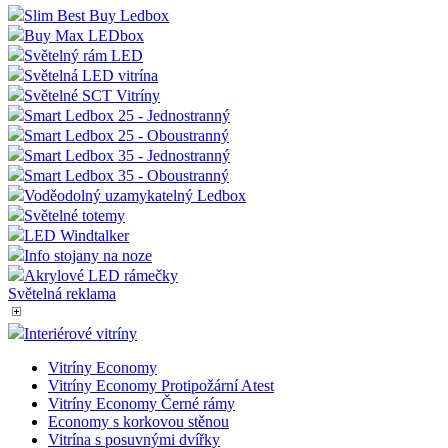
online
Slim Best Buy Ledbox
komuni
Buy Max LEDbox
zákaz
formo
Světelný rám LED
chatov
Světelná LED vitrína
okenk
Světelné SCT Vitríny
shop5_kosik
.eshop.az-
4
Identif
Smart Ledbox 25 - Jednostranný
reklama.cz
týdny
aktuál
Smart Ledbox 25 - Oboustranný
2 dny
košíku
zákazn
Smart Ledbox 35 - Jednostranný
dokon
Smart Ledbox 35 - Oboustranný
objed
přihláš
Voděodolný uzamykatelný Ledbox
odhláš
Světelné totemy
zákazn
LED Windtalker
košík
měnit.
Info stojany na noze
Akrylové LED rámečky
udid
.az-reklama.cz
4
Tento 
týdny
se pou
Světelná reklama
2 dny
jedine
identif
Interiérové vitríny
zařízen
mají p
webov
Vitríny Economy
stránc
Vitríny Economy Protipožární Atest
sledov
Vitríny Economy Černé rámy
použív
zlepšil
Economy s korkovou stěnou
uživat
Vitrína s posuvnými dvířky
zkušen