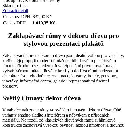
Dostupnost:
K dodání 3-4 týdny
Skladem: 0 ks
Zobrazit detail
Cena bez DPH:
835,00
Kč
Cena s DPH
1 010,35
Kč
Zaklapávací rámy v dekoru dřeva pro
stylovou prezentaci plakátů
Zaklapávací rámy s dekorem dřeva jsou ideální volbou pro všechny,
kteří chtějí propojit moderní funkčnost hliníkového plakátového
rámu s přírodním vzhledem dřeva. Speciální povrchová úprava
vytváří věrnou imitaci dřevěné kresby a dodává rámům elegantní
charakter. Jsou vhodné pro restaurace, kavárny, hotely, penziony,
vinotéky, informační centra, galerie i reprezentativní firemní
prostory.
Světlý i tmavý dekor dřeva
V nabídce naleznete rámy ve světlém i tmavém dekoru dřeva. Obě
varianty snadno sladíte s interiérem a nábytkem z přírodních
materiálů. Na rozdíl od klasických dřevěných rámů si hliníková
konstrukce zachovává vysokou pevnost, nízkou hmotnost a dlouhou