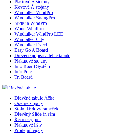
Plastové Á stojany
Kovové Á stojany
Windtalker WindPro
Windtalker SwingPro
Slide-in WindPro
Wood WindPro
Windtalker WindPro LED
Windtalker City
Windtalker Excel
Easy Go A Board
Dřevěné popisovatelné tabule
Plakátové stojany
Info Board Systém
Info Pole
Tri Board
Dřevěné tabule
Dřevěné tabule Áčka
Opěrné stojany
Stolní křídový rámeček
Dřevěný Slide-in rám
Řečnický pult
Plakátové lišty
Prodejní regály