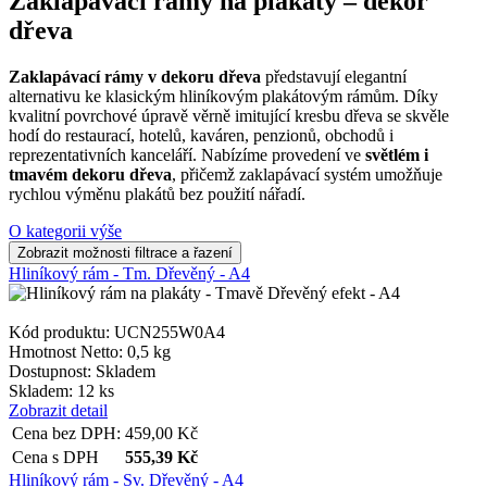
Zaklapávací rámy na plakáty – dekor
dřeva
Zaklapávací rámy v dekoru dřeva
představují elegantní
alternativu ke klasickým hliníkovým plakátovým rámům. Díky
kvalitní povrchové úpravě věrně imitující kresbu dřeva se skvěle
hodí do restaurací, hotelů, kaváren, penzionů, obchodů i
reprezentativních kanceláří. Nabízíme provedení ve
světlém i
tmavém dekoru dřeva
, přičemž zaklapávací systém umožňuje
rychlou výměnu plakátů bez použití nářadí.
O kategorii výše
Hliníkový rám - Tm. Dřevěný - A4
Kód produktu: UCN255W0A4
Hmotnost Netto:
0,5 kg
Dostupnost:
Skladem
Skladem: 12 ks
Zobrazit detail
Cena bez DPH:
459,00
Kč
Cena s DPH
555,39
Kč
Hliníkový rám - Sv. Dřevěný - A4