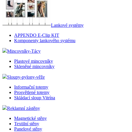
Lankové systémy
APPENDO E-Clip KIT
Komponenty lankového systému
Mincovníky-Tácy
Plastové mincovníky
Skleněné mincovníky
Sloupy-pylony-věže
Informační totemy
Prosvětlené totemy
Skládací sloup Vitrína
Reklamní zástěny
Magnetické stěny
Textilní stěny
Panelové stěny