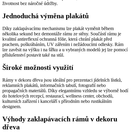
životnost bez náročné údržby.
Jednoduchá výměna plakátů
Díky zaklapávacímu mechanismu lze plakát vyměnit během
několika sekund bez demontáže rámu ze stěny. Součástí rámu je
kvalitní antireflexní ochranná fólie, která chrání plakát před
prachem, poškrábáním, UV zářením i nežádoucími odlesky. Rám
lze zavěsit na výšku i na šířku a u vybraných modelů jej lze pomocí
příslušenství postavit také na stůl.
Široké možnosti využití
Rámy v dekoru dřeva jsou ideální pro prezentaci jídelních lístků,
reklamních plakátů, informačních tabulí, fotografií nebo
propagačních materiálů. Díky elegantnímu vzhledu se výborně hodí
do hotelových recepcí, restaurací, wellness center, obchodů,
kulturních zařízení i kanceláří s přírodním nebo rustikálním
designem.
Výhody zaklapávacích rámů v dekoru
dřeva