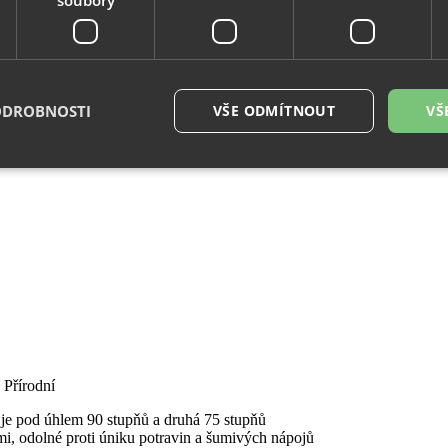
ODROBNOSTI
VŠE ODMÍTNOUT
VŠ
é soubory
Výkonové soubory
Soubory cílení
Funkční soubory
Neza
ry cookie umožňují základní funkce webových stránek, jako je přihlášení uživatele a
zbytně nutných souborů cookie správně používat.
Provider
/
Vyprší
Popis
Doména
29
Tento soubor cookie se používá k rozlišení me
Cloudflare
minut
To je pro web přínosné, aby bylo možné pod
Inc.
54
o používání jejich webových stránek.
.vimeo.com
sekund
 Přírodní
.eshop.az-
4
Identifikátor eshopu, který pozná, že se jedn
a je pod úhlem 90 stupňů a druhá 75 stupňů
reklama.cz
týdny
zákazníka, aby byly zajištěné funkce eshopu
2 dny
i, odolné proti úniku potravin a šumivých nápojů