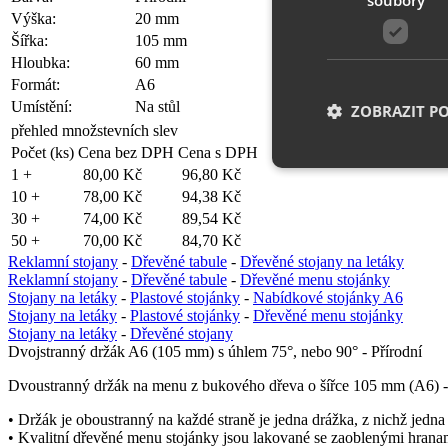
Výška:
20 mm
Šířka:
105 mm
Hloubka:
60 mm
Formát:
A6
Umístění:
Na stůl
ZOBRAZIT P
přehled množstevních slev
Počet (ks)
Cena bez DPH
Cena s DPH
1 +
80,00 Kč
96,80 Kč
10 +
78,00 Kč
94,38 Kč
Nezbytně nutn
30 +
74,00 Kč
89,54 Kč
50 +
70,00 Kč
84,70 Kč
Nezbytně nutné soubo
Reklamní stojany
-
Dřevěné tabule
-
Dřevěné stojany na letáky
stránky nelze bez ne
Reklamní stojany
-
Dřevěné tabule
-
Dřevěné menu stojánky
Stojany na letáky
-
Plastové stojánky
-
Nabídkové stojánky A6
Název
Stojany na letáky
-
Plastové stojánky
-
Dřevěné menu stojánky
Stojany na letáky
-
Dřevěné stojany
__cf_bm
Dvojstranný držák A6 (105 mm) s úhlem 75°, nebo 90° - Přírodní
Dvoustranný držák na menu z bukového dřeva o šířce 105 mm (A6) -
shop5_uid
• Držák je oboustranný na každé straně je jedna drážka, z nichž jedn
• Kvalitní dřevěné menu stojánky jsou lakované se zaoblenými hranam