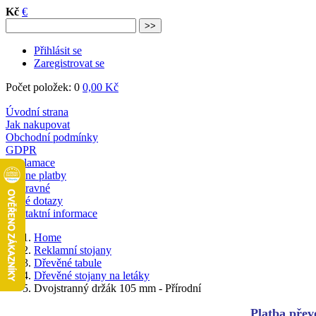
Kč
€
Přihlásit se
Zaregistrovat se
Počet položek: 0
0,00 Kč
Úvodní strana
Jak nakupovat
Obchodní podmínky
GDPR
Reklamace
Online platby
Dopravné
Časté dotazy
Kontaktní informace
Home
Reklamní stojany
Dřevěné tabule
Dřevěné stojany na letáky
Dvojstranný držák 105 mm - Přírodní
Platba převo