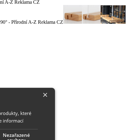
×
produkty, které
e informací
Nezařazené
soubory