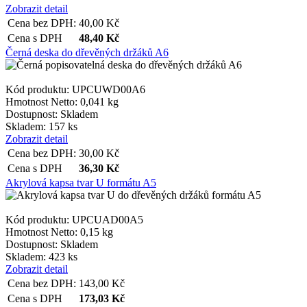
Zobrazit detail
Cena bez DPH:
40,00
Kč
Cena s DPH
48,40
Kč
__cf_bm
Černá deska do dřevěných držáků A6
Kód produktu: UPCUWD00A6
lctpref
Hmotnost Netto:
0,041 kg
Dostupnost:
Skladem
Skladem: 157 ks
shop5_kosik
Zobrazit detail
Cena bez DPH:
30,00
Kč
Cena s DPH
36,30
Kč
udid
Akrylová kapsa tvar U formátu A5
Kód produktu: UPCUAD00A5
Hmotnost Netto:
0,15 kg
Název
Dostupnost:
Skladem
Název
Skladem: 423 ks
Název
__Secure-YNID
Zobrazit detail
_ga
__Secure-ROLLOU
Cena bez DPH:
143,00
Kč
sid
Cena s DPH
173,03
Kč
zobrazeni