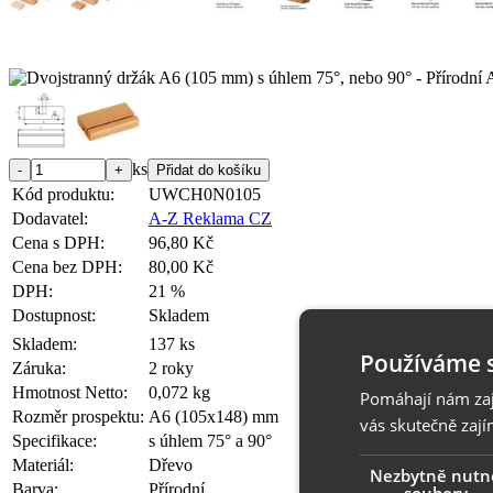
ks
Kód produktu:
UWCH0N0105
Dodavatel:
A-Z Reklama CZ
Cena s DPH:
96,80 Kč
Cena bez DPH:
80,00 Kč
DPH:
21 %
Dostupnost:
Skladem
Skladem:
137 ks
Používáme 
Záruka:
2 roky
Hmotnost Netto:
0,072 kg
Pomáhají nám zaji
Rozměr prospektu:
A6 (105x148) mm
vás skutečně zají
Specifikace:
s úhlem 75° a 90°
Materiál:
Dřevo
Nezbytně nutn
Barva:
Přírodní
soubory