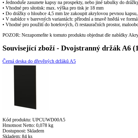
• Jednoduše zasunete kapsy na prospekty, nebo jiné tabulky do drážk
shop5_pocitadlo
• Vhodné pro sítotisk: max. výška pro tisk je 18 mm
• Do drážky o hloubce 4,5 mm lze zakoupit akrylovou pevnou kapsu, n
• V nabídce v barevných variantách: přírodní a tmavě hnědá ve f
__cf_bm
• Vhodné pro použití do hotelových, či restauračních prostor, maloob
POZOR: Nezapomeňte k tomuto produktu objednat dle nabídky Akryl
nastav_lang
Související zboží
- Dvojstranný držák A6 (1
Černá deska do dřevěných držáků A5
VISITOR_PRIVACY_
mena
CookieScriptConse
Kód produktu: UPCUWD00A5
Hmotnost Netto:
0,078 kg
_dc_gtm_UA-381924
Dostupnost:
Skladem
Skladem: 84 ks