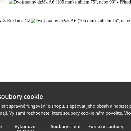
soubory cookie
stit správné fungování e-shopu, zlepšovat jeho obsah a nabízet 
mají. Vy sami rozhodnete, které soubory cookie nám povolíte.
Víc
é
Výkonové
Soubory cílení
Funkční soubory
soubory