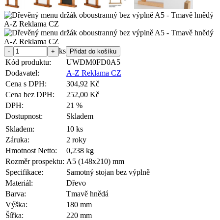
ks
Kód produktu:
UWDM0FD0A5
Dodavatel:
A-Z Reklama CZ
Cena s DPH:
304,92 Kč
Cena bez DPH:
252,00 Kč
DPH:
21 %
Dostupnost:
Skladem
Skladem:
10 ks
Záruka:
2 roky
Hmotnost Netto:
0,238 kg
Rozměr prospektu:
A5 (148x210) mm
Specifikace:
Samotný stojan bez výplně
Materiál:
Dřevo
Barva:
Tmavě hnědá
Výška:
180 mm
Šířka:
220 mm