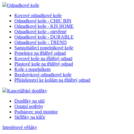
Odpadkové koše
Kovové odpadkové koše
Odpadkové koše - CHIC BIN
Odpadkové koše - KIS HOME
Odpadkové koše - otevřené
Odpadkové koše - DURABLE
Odpadkové koše - TREND
Samozhášecí popelníkové koše
Popelnice na tříděný odpad
Kovové koše na tříděný odpad
Plastové koše na tříděný odpad
Koše s popelníkem
Bezdotykové odpadkové koše
Příslušenství ke košům na tříděný odpad
Kancelářské doplňky
Doplňky na stůl
Ostatní potřeby
Podstavec pod monitor
Skříňky na klíče
Interiérové věšáky