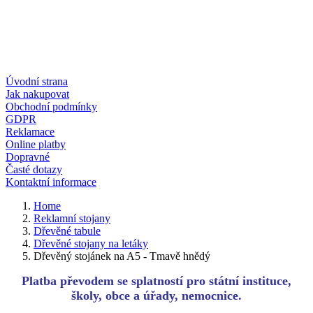
Úvodní strana
Jak nakupovat
Obchodní podmínky
GDPR
Reklamace
Online platby
Dopravné
Časté dotazy
Kontaktní informace
Home
Reklamní stojany
Dřevěné tabule
Dřevěné stojany na letáky
Dřevěný stojánek na A5 - Tmavě hnědý
Platba převodem se splatností pro státní instituce,
školy, obce a úřady, nemocnice.