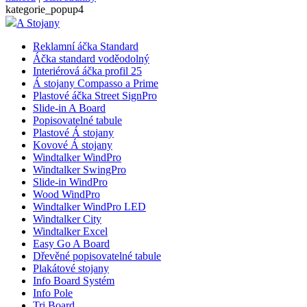
kategorie_popup4
A Stojany
Reklamní áčka Standard
Áčka standard voděodolný
Interiérová áčka profil 25
Á stojany Compasso a Prime
Plastové áčka Street SignPro
Slide-in A Board
Popisovatelné tabule
Plastové Á stojany
Kovové Á stojany
Windtalker WindPro
Windtalker SwingPro
Slide-in WindPro
Wood WindPro
Windtalker WindPro LED
Windtalker City
Windtalker Excel
Easy Go A Board
Dřevěné popisovatelné tabule
Plakátové stojany
Info Board Systém
Info Pole
Tri Board