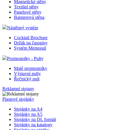
Magnetické stěny
Textilní stěny
Panelové stěny
Bannerová stěna
Nástěnný systém
Cocktail Brochure
Držák na časopisy
Systém Memorail
Promostolky - Pulty
Malé promostolky
Výstavní pulty
Řečnický pult
Reklamní stojany
Plastové stojánky
Stojánky na A4
Stojánky na A5
Stojánky na DL formát
Stojánky na katalogy
Stojánky na vizitky