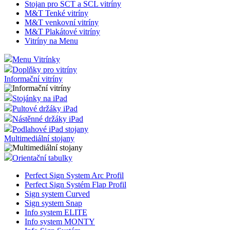
Stojan pro SCT a SCL vitríny
M&T Tenké vitríny
M&T venkovní vitríny
M&T Plakátové vitríny
Vitríny na Menu
Menu Vitrínky
Doplňky pro vitríny
Informační vitríny
Stojánky na iPad
Pultové držáky iPad
Nástěnné držáky iPad
Podlahové iPad stojany
Multimediální stojany
Orientační tabulky
Perfect Sign System Arc Profil
Perfect Sign Systém Flap Profil
Sign system Curved
Sign system Snap
Info system ELITE
Info system MONTY