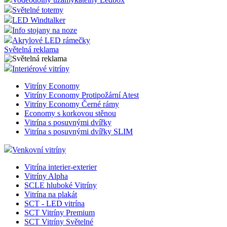
Světelné totemy
LED Windtalker
Info stojany na noze
Akrylové LED rámečky
Světelná reklama
Interiérové vitríny
Vitríny Economy
Vitríny Economy Protipožární Atest
Vitríny Economy Černé rámy
Economy s korkovou stěnou
Vitrína s posuvnými dvířky
Vitrína s posuvnými dvířky SLIM
Venkovní vitríny
Vitrína interier-exterier
Vitríny Alpha
SCLE hluboké Vitríny
Vitrína na plakát
SCT - LED vitrína
SCT Vitríny Premium
SCT Vitríny Světelné