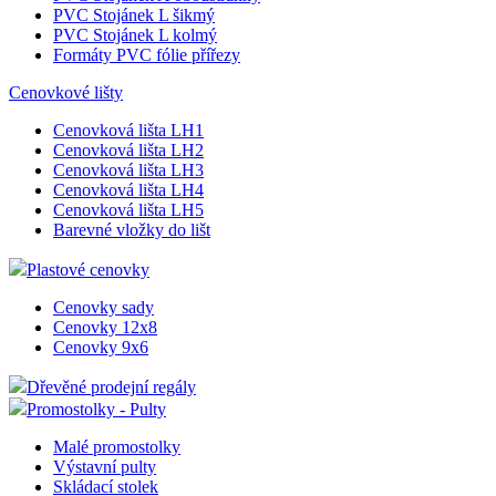
PVC Stojánek L šikmý
PVC Stojánek L kolmý
Formáty PVC fólie přířezy
Cenovkové lišty
Cenovková lišta LH1
Cenovková lišta LH2
Cenovková lišta LH3
Cenovková lišta LH4
Cenovková lišta LH5
Barevné vložky do lišt
Plastové cenovky
Cenovky sady
Cenovky 12x8
Cenovky 9x6
Dřevěné prodejní regály
Promostolky - Pulty
Malé promostolky
Výstavní pulty
Skládací stolek