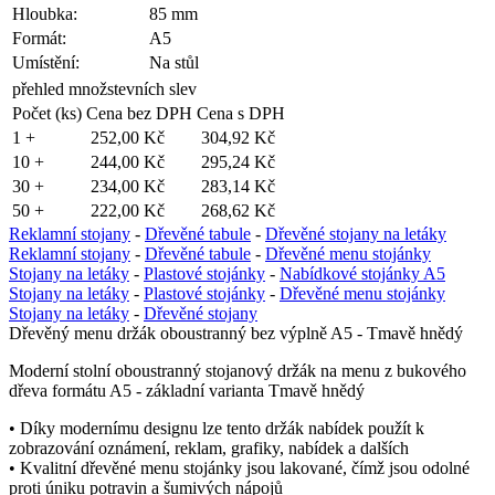
Hloubka:
85 mm
Formát:
A5
Umístění:
Na stůl
přehled množstevních slev
Počet (ks)
Cena bez DPH
Cena s DPH
1 +
252,00 Kč
304,92 Kč
10 +
244,00 Kč
295,24 Kč
30 +
234,00 Kč
283,14 Kč
50 +
222,00 Kč
268,62 Kč
Reklamní stojany
-
Dřevěné tabule
-
Dřevěné stojany na letáky
Reklamní stojany
-
Dřevěné tabule
-
Dřevěné menu stojánky
Stojany na letáky
-
Plastové stojánky
-
Nabídkové stojánky A5
Stojany na letáky
-
Plastové stojánky
-
Dřevěné menu stojánky
Stojany na letáky
-
Dřevěné stojany
Dřevěný menu držák oboustranný bez výplně A5 - Tmavě hnědý
Moderní stolní oboustranný stojanový držák na menu z bukového
dřeva formátu A5 - základní varianta Tmavě hnědý
• Díky modernímu designu lze tento držák nabídek použít k
zobrazování oznámení, reklam, grafiky, nabídek a dalších
• Kvalitní dřevěné menu stojánky jsou lakované, čímž jsou odolné
proti úniku potravin a šumivých nápojů