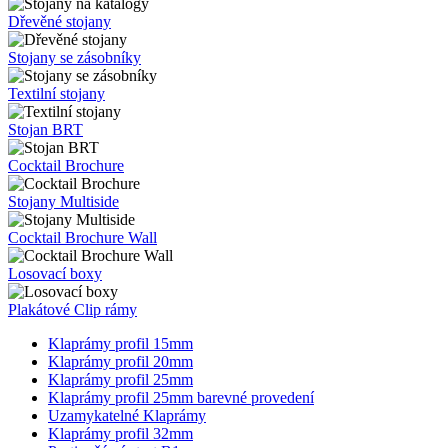
Dřevěné stojany
Stojany se zásobníky
Textilní stojany
Stojan BRT
Cocktail Brochure
Stojany Multiside
Cocktail Brochure Wall
Losovací boxy
Plakátové Clip rámy
Klaprámy profil 15mm
Klaprámy profil 20mm
Klaprámy profil 25mm
Klaprámy profil 25mm barevné provedení
Uzamykatelné Klaprámy
Klaprámy profil 32mm