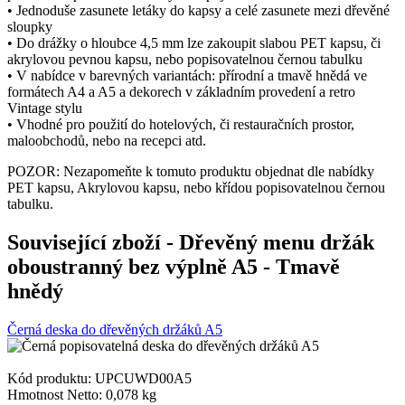
• Jednoduše zasunete letáky do kapsy a celé zasunete mezi dřevěné
sloupky
• Do drážky o hloubce 4,5 mm lze zakoupit slabou PET kapsu, či
akrylovou pevnou kapsu, nebo popisovatelnou černou tabulku
• V nabídce v barevných variantách: přírodní a tmavě hnědá ve
formátech A4 a A5 a dekorech v základním provedení a retro
Vintage stylu
• Vhodné pro použití do hotelových, či restauračních prostor,
maloobchodů, nebo na recepci atd.
POZOR: Nezapomeňte k tomuto produktu objednat dle nabídky
PET kapsu, Akrylovou kapsu, nebo křídou popisovatelnou černou
tabulku.
Související zboží
- Dřevěný menu držák
oboustranný bez výplně A5 - Tmavě
hnědý
Černá deska do dřevěných držáků A5
Kód produktu: UPCUWD00A5
Hmotnost Netto:
0,078 kg