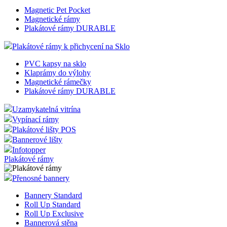
Magnetic Pet Pocket
Magnetické rámy
Plakátové rámy DURABLE
Plakátové rámy k přichycení na Sklo
PVC kapsy na sklo
Klaprámy do výlohy
Magnetické rámečky
Plakátové rámy DURABLE
Uzamykatelná vitrína
Vypínací rámy
Plakátové lišty POS
Bannerové lišty
Infotopper
Plakátové rámy
Přenosné bannery
Bannery Standard
Roll Up Standard
Roll Up Exclusive
Bannerová stěna