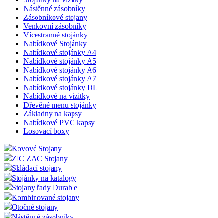
Nástěnné zásobníky
Zásobníkové stojany
Venkovní zásobníky
Vícestranné stojánky
Nabídkové Stojánky
Nabídkové stojánky A4
Nabídkové stojánky A5
Nabídkové stojánky A6
Nabídkové stojánky A7
Nabídkové stojánky DL
Nabídkové na vizitky
Dřevěné menu stojánky
Základny na kapsy
Nabídkové PVC kapsy
Losovací boxy
Kovové Stojany
ZIC ZAC Stojany
Skládací stojany
Stojánky na katalogy
Stojany řady Durable
Kombinované stojany
Otočné stojany
Nástěnné zásobníky