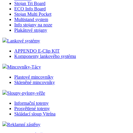
Stojan Tri Board
ECO Info Board
Stojan Multi Pocket
Multistand system
Info stojany na noze
Plakátové stojany
Lankové systémy
APPENDO E-Clip KIT
Komponenty lankového systému
Mincovníky-Tácy
Plastové mincovníky
Skleněné mincovníky
Sloupy-pylony-věže
Informační totemy
Prosvětlené totemy
Skládací sloup Vitrína
Reklamní zástěny