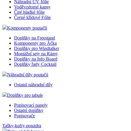
Náhradní UV fólie
Voděvzdorné kapsy
Čiré hladké fólie
Černé křídové Fólie
Komponenty poutačů
Doplňky na Freestand
Komponenty pro Áčka
Doplňky pro Windtalker
Montážní sety na Rámy
Doplňky na Info Board
Doplňky řady Cocktail
Náhradní díly poutačů
Ostatní náhradní díly
Doplňky pro tabule
Popisovací panely
Ostatní doplňky
Popisovače
Tašky-kufry-pouzdra