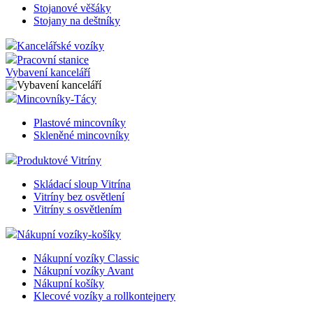
Stojanové věšáky
Stojany na deštníky
Kancelářské vozíky
Pracovní stanice
Vybavení kanceláří
Mincovníky-Tácy
Plastové mincovníky
Skleněné mincovníky
Produktové Vitríny
Skládací sloup Vitrína
Vitríny bez osvětlení
Vitríny s osvětlením
Nákupní vozíky-košíky
Nákupní vozíky Classic
Nákupní vozíky Avant
Nákupní košíky
Klecové vozíky a rollkontejnery