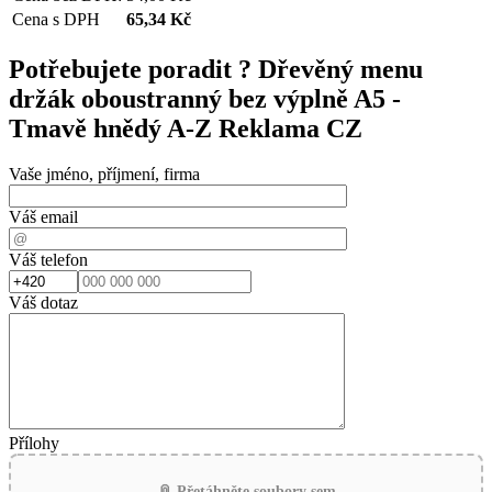
Cena s DPH
65,34
Kč
Potřebujete poradit ?
Dřevěný menu
držák oboustranný bez výplně A5 -
Tmavě hnědý A-Z Reklama CZ
Vaše jméno, příjmení, firma
Váš email
Váš telefon
Váš dotaz
Přílohy
📎 Přetáhněte soubory sem