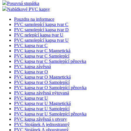
Posuvná stupátka
Nabídkové PVC kapsy
Pouzdra na informace
PVC samolepící kapsa tvar C
PVC samolepící kapsa tvar D
PVC nelepící kapsa tvar U
PVC samolepící kapsa tvar U
PVC kapsa tvar C
PVC kapsa tvar C Magnetická
PVC kapsa tvar C Samolepící
PVC kapsa tvar C Samolepící pěnovka
PVC kapsa závěsná
PVC kapsa tvar O
PVC kapsa tvar O Magnetická
PVC kapsa tvar O Samolepící
PVC kapsa tvar O Samolepící pěnovka
PVC kapsa závěsná nýtovaná
PVC kapsa tvar U
PVC kapsa tvar U Magnetická
PVC kapsa tvar U Samolepící
PVC kapsa tvar U Samolepící pěnovka
PVC kapsa závěsná s otvory
PVC Stojánek A jednostranný
PVC Stojánek A oboustranný