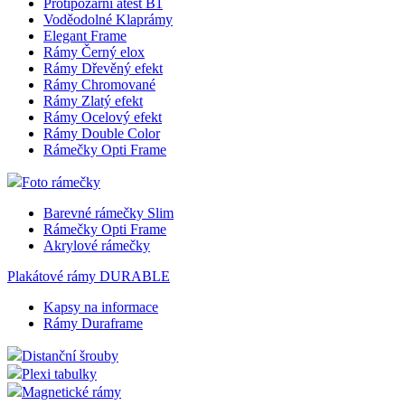
Protipožární atest B1
Voděodolné Klaprámy
Elegant Frame
Rámy Černý elox
Rámy Dřevěný efekt
Rámy Chromované
Rámy Zlatý efekt
Rámy Ocelový efekt
Rámy Double Color
Rámečky Opti Frame
Foto rámečky
Barevné rámečky Slim
Rámečky Opti Frame
Akrylové rámečky
Plakátové rámy DURABLE
Kapsy na informace
Rámy Duraframe
Distanční šrouby
Plexi tabulky
Magnetické rámy