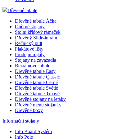
Dřevěné tabule
Dřevěné tabule Áčka
Opěrné stojany
Stolní křídový rámeček
Dřevěný Slide-in rám
Řečnický pult
Plakátové lišty
Prodejní regály
Stojany na zavazadla
Bezrámové tabule
Dřevěné tabule Easy
Dřevěné tabule Classic
Dřevěné tabule Černé
Dřevěné tabule Světlé
Dřevěné tabule Tmavé
Dřevěné stojany na letáky
Dřevěné menu stojánky
Dřevěné boxy
Informační stojany
Info Board Systém
Info Pole