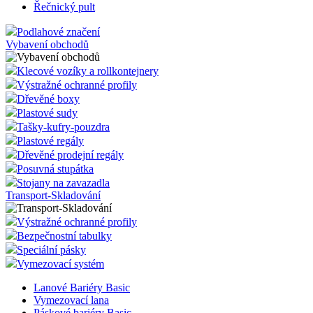
Řečnický pult
Podlahové značení
Vybavení obchodů
Klecové vozíky a rollkontejnery
Výstražné ochranné profily
Dřevěné boxy
Plastové sudy
Tašky-kufry-pouzdra
Plastové regály
Dřevěné prodejní regály
Posuvná stupátka
Stojany na zavazadla
Transport-Skladování
Výstražné ochranné profily
Bezpečnostní tabulky
Speciální pásky
Vymezovací systém
Lanové Bariéry Basic
Vymezovací lana
Páskové bariéry Basic