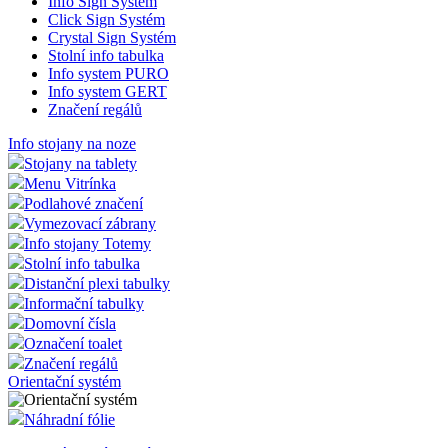
Info Sign Systém
Click Sign Systém
Crystal Sign Systém
Stolní info tabulka
Info system PURO
Info system GERT
Značení regálů
Info stojany na noze
Stojany na tablety
Menu Vitrínka
Podlahové značení
Vymezovací zábrany
Info stojany Totemy
Stolní info tabulka
Distanční plexi tabulky
Informační tabulky
Domovní čísla
Označení toalet
Značení regálů
Orientační systém
Náhradní fólie