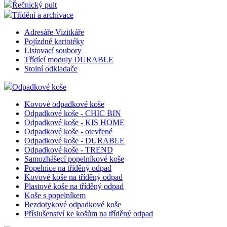
Řečnický pult
Třídění a archivace
Adresáře Vizitkáře
Pojízdné kartotéky
Listovací soubory
Třídící moduly DURABLE
Stolní odkladače
Odpadkové koše
Kovové odpadkové koše
Odpadkové koše - CHIC BIN
Odpadkové koše - KIS HOME
Odpadkové koše - otevřené
Odpadkové koše - DURABLE
Odpadkové koše - TREND
Samozhášecí popelníkové koše
Popelnice na tříděný odpad
Kovové koše na tříděný odpad
Plastové koše na tříděný odpad
Koše s popelníkem
Bezdotykové odpadkové koše
Příslušenství ke košům na tříděný odpad