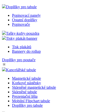
Doplňky pro tabule
Popisovací panely
Ostatní doplňky
Popisovače
Tašky-kufry-pouzdra
Tisky plakát-banner
Tisk plakátů
Bannery do rollup
Doplňky pro poutače
Kancelářské tabule
Magnetické tabule
Korkové nástěnky
Skleněné magnetické tabule
Skleněné tabule
Prezentační lišta
Mobilní Flipchart tabule
Doplňky pro tabule