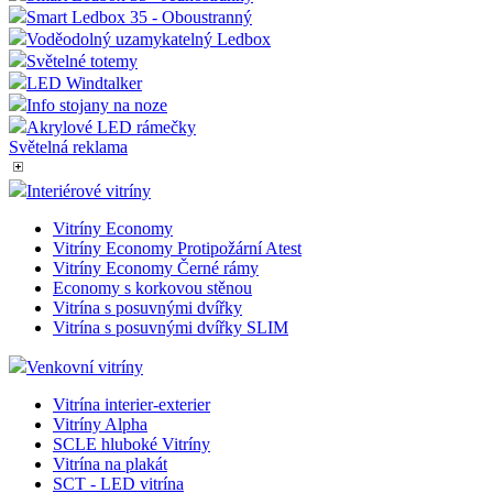
Smart Ledbox 35 - Oboustranný
Voděodolný uzamykatelný Ledbox
Světelné totemy
LED Windtalker
Info stojany na noze
Akrylové LED rámečky
Světelná reklama
Interiérové vitríny
Vitríny Economy
Vitríny Economy Protipožární Atest
Vitríny Economy Černé rámy
Economy s korkovou stěnou
Vitrína s posuvnými dvířky
Vitrína s posuvnými dvířky SLIM
Venkovní vitríny
Vitrína interier-exterier
Vitríny Alpha
SCLE hluboké Vitríny
Vitrína na plakát
SCT - LED vitrína