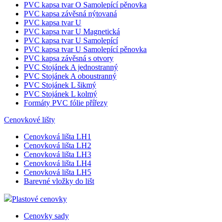
PVC kapsa tvar O Samolepící pěnovka
PVC kapsa závěsná nýtovaná
PVC kapsa tvar U
PVC kapsa tvar U Magnetická
PVC kapsa tvar U Samolepící
PVC kapsa tvar U Samolepící pěnovka
PVC kapsa závěsná s otvory
PVC Stojánek A jednostranný
PVC Stojánek A oboustranný
PVC Stojánek L šikmý
PVC Stojánek L kolmý
Formáty PVC fólie přířezy
Cenovkové lišty
Cenovková lišta LH1
Cenovková lišta LH2
Cenovková lišta LH3