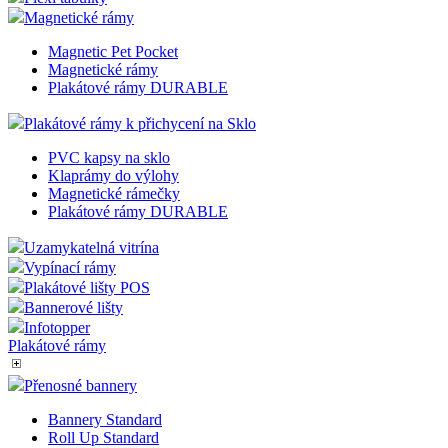
Magnetické rámy
Magnetic Pet Pocket
Magnetické rámy
Plakátové rámy DURABLE
Plakátové rámy k přichycení na Sklo
PVC kapsy na sklo
Klaprámy do výlohy
Magnetické rámečky
Plakátové rámy DURABLE
Uzamykatelná vitrína
Vypínací rámy
Plakátové lišty POS
Bannerové lišty
Infotopper
Plakátové rámy
Přenosné bannery
Bannery Standard
Roll Up Standard