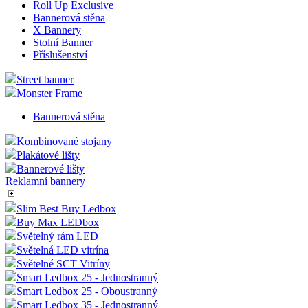
Roll Up Exclusive
Bannerová stěna
X Bannery
Stolní Banner
Příslušenství
Street banner
Monster Frame
Bannerová stěna
Kombinované stojany
Plakátové lišty
Bannerové lišty
Reklamní bannery
Slim Best Buy Ledbox
Buy Max LEDbox
Světelný rám LED
Světelná LED vitrína
Světelné SCT Vitríny
Smart Ledbox 25 - Jednostranný
Smart Ledbox 25 - Oboustranný
Smart Ledbox 35 - Jednostranný