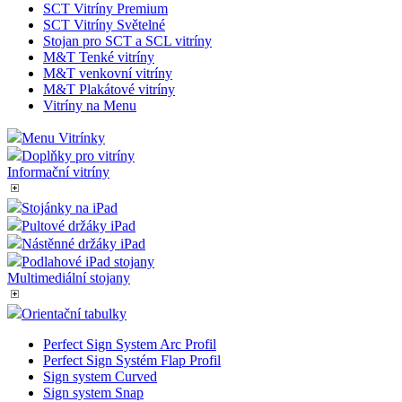
SCT Vitríny Premium
SCT Vitríny Světelné
Stojan pro SCT a SCL vitríny
M&T Tenké vitríny
M&T venkovní vitríny
M&T Plakátové vitríny
Vitríny na Menu
Menu Vitrínky
Doplňky pro vitríny
Informační vitríny
Stojánky na iPad
Pultové držáky iPad
Nástěnné držáky iPad
Podlahové iPad stojany
Multimediální stojany
Orientační tabulky
Perfect Sign System Arc Profil
Perfect Sign Systém Flap Profil
Sign system Curved
Sign system Snap