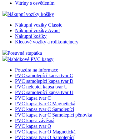
Vitríny s osvětlením
Nákupní vozíky-košíky
Nákupní vozíky Classic
Nákupní vozíky Avant
Nákupní košíky
Klecové vozíky a rollkontejnery
Posuvná stupátka
Nabídkové PVC kapsy
Pouzdra na informace
PVC samolepící kapsa tvar C
PVC samolepící kapsa tvar D
PVC nelepící kapsa tvar U
PVC samolepící kapsa tvar U
PVC kapsa tvar C
PVC kapsa tvar C Magnetická
PVC kapsa tvar C Samolepící
PVC kapsa tvar C Samolepící pěnovka
PVC kapsa závěsná
PVC kapsa tvar O
PVC kapsa tvar O Magnetická
PVC kapsa tvar O Samolepící