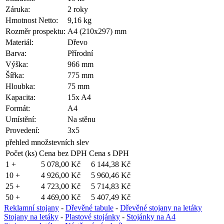
Záruka:
2 roky
Hmotnost Netto:
9,16 kg
Rozměr prospektu:
A4 (210x297) mm
Materiál:
Dřevo
Barva:
Přírodní
Výška:
966 mm
Šířka:
775 mm
Hloubka:
75 mm
Kapacita:
15x A4
Formát:
A4
Umístění:
Na stěnu
Provedení:
3x5
přehled množstevních slev
Počet (ks)
Cena bez DPH
Cena s DPH
1 +
5 078,00 Kč
6 144,38 Kč
10 +
4 926,00 Kč
5 960,46 Kč
25 +
4 723,00 Kč
5 714,83 Kč
50 +
4 469,00 Kč
5 407,49 Kč
Reklamní stojany
-
Dřevěné tabule
-
Dřevěné stojany na letáky
Stojany na letáky
-
Plastové stojánky
-
Stojánky na A4