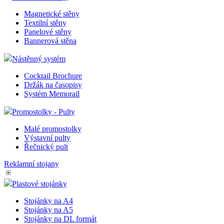
Magnetické stěny
Textilní stěny
Panelové stěny
Bannerová stěna
Nástěnný systém
Cocktail Brochure
Držák na časopisy
Systém Memorail
Promostolky - Pulty
Malé promostolky
Výstavní pulty
Řečnický pult
Reklamní stojany
Plastové stojánky
Stojánky na A4
Stojánky na A5
Stojánky na DL formát