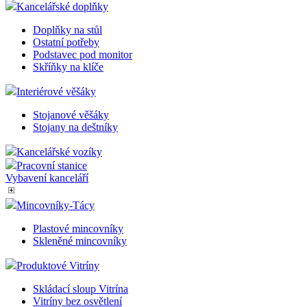
Kancelářské doplňky
Doplňky na stůl
Ostatní potřeby
Podstavec pod monitor
Skříňky na klíče
Interiérové věšáky
Stojanové věšáky
Stojany na deštníky
Kancelářské vozíky
Pracovní stanice
Vybavení kanceláří
Mincovníky-Tácy
Plastové mincovníky
Skleněné mincovníky
Produktové Vitríny
Skládací sloup Vitrína
Vitríny bez osvětlení