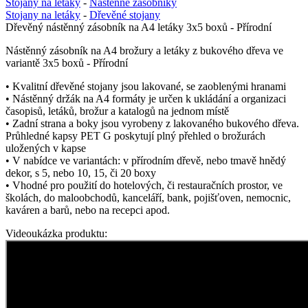
Stojany na letáky
-
Nástěnné zásobníky
Stojany na letáky
-
Dřevěné stojany
Dřevěný nástěnný zásobník na A4 letáky 3x5 boxů - Přírodní
Nástěnný zásobník na A4 brožury a letáky z bukového dřeva ve
variantě 3x5 boxů - Přírodní
• Kvalitní dřevěné stojany jsou lakované, se zaoblenými hranami
• Nástěnný držák na A4 formáty je určen k ukládání a organizaci
časopisů, letáků, brožur a katalogů na jednom místě
• Zadní strana a boky jsou vyrobeny z lakovaného bukového dřeva.
Průhledné kapsy PET G poskytují plný přehled o brožurách
uložených v kapse
• V nabídce ve variantách: v přírodním dřevě, nebo tmavě hnědý
dekor, s 5, nebo 10, 15, či 20 boxy
• Vhodné pro použití do hotelových, či restauračních prostor, ve
školách, do maloobchodů, kanceláří, bank, pojišťoven, nemocnic,
kaváren a barů, nebo na recepci apod.
Videoukázka produktu: