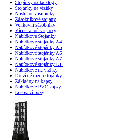
Stojánky na katalogy
Stojánky na vizitky
Nástěnné zásobníky
Zásobníkové stojany
Venkovní zásobníky
Vícestranné stojánky
Nabídkové Stojánky
Nabídkové stojánky A4
Nabídkové stojánky A5
Nabídkové stojánky A6
Nabídkové stojánky A7
Nabídkové stojánky DL
Nabídkové na vizitky
Dřevěné menu stojánky
Základny na kapsy
Nabídkové PVC kapsy
Losovací boxy