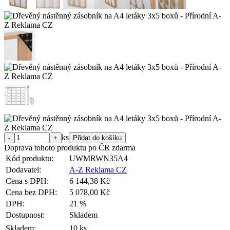
ks
Doprava tohoto produktu po ČR zdarma
Kód produktu:
UWMRWN35A4
Dodavatel:
A-Z Reklama CZ
Cena s DPH:
6 144,38 Kč
Cena bez DPH:
5 078,00 Kč
DPH:
21 %
Dostupnost:
Skladem
Skladem:
10 ks