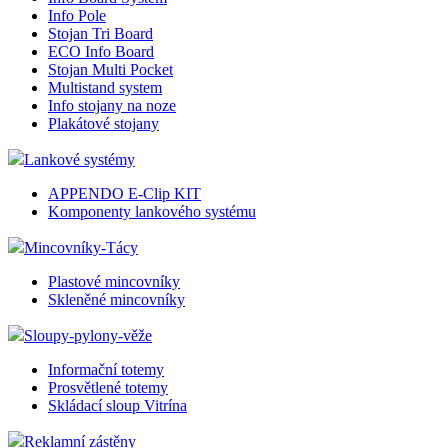
Info Pole
Stojan Tri Board
ECO Info Board
Stojan Multi Pocket
Multistand system
Info stojany na noze
Plakátové stojany
Lankové systémy
APPENDO E-Clip KIT
Komponenty lankového systému
Mincovníky-Tácy
Plastové mincovníky
Skleněné mincovníky
Sloupy-pylony-věže
Informační totemy
Prosvětlené totemy
Skládací sloup Vitrína
Reklamní zástěny