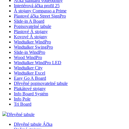
Áčka standard voděodolný
Interiérová áčka profil 25
Á stojany Compasso a Prime
Plastové áčka Street SignPro
Slide-in A Board
Popisovatelné tabule
Plastové Á stojany
Kovové Á stojany
Windtalker WindPro
Windtalker SwingPro
Slide-in WindPro
Wood WindPro
Windtalker WindPro LED
Windtalker City
Windtalker Excel
Easy Go A Board
Dřevěné popisovatelné tabule
Plakátové stojany
Info Board Systém
Info Pole
Tri Board
Dřevěné tabule
Dřevěné tabule Áčka