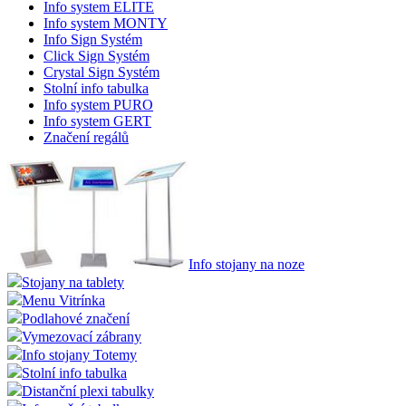
Info system ELITE
Info system MONTY
Info Sign Systém
Click Sign Systém
Crystal Sign Systém
Stolní info tabulka
Info system PURO
Info system GERT
Značení regálů
Info stojany na noze
Stojany na tablety
Menu Vitrínka
Podlahové značení
Vymezovací zábrany
Info stojany Totemy
Stolní info tabulka
Distanční plexi tabulky