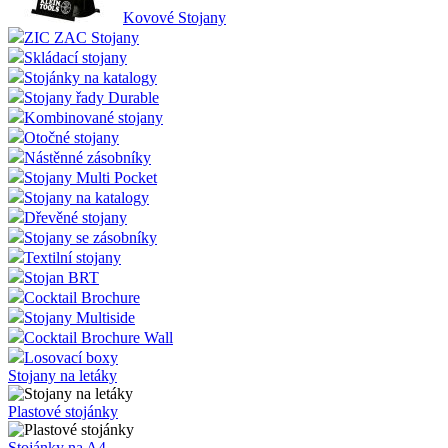
Kovové Stojany
ZIC ZAC Stojany
Skládací stojany
Stojánky na katalogy
Stojany řady Durable
Kombinované stojany
Otočné stojany
Nástěnné zásobníky
Stojany Multi Pocket
Stojany na katalogy
Dřevěné stojany
Stojany se zásobníky
Textilní stojany
Stojan BRT
Cocktail Brochure
Stojany Multiside
Cocktail Brochure Wall
Losovací boxy
Stojany na letáky
Plastové stojánky
Stojánky na A4