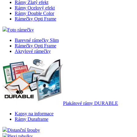
Rámy Zlatý efekt
Rámy Ocelový efekt
Rámy Double Color
Rámečky Opti Frame
Foto rámečky
Barevné rámečky Slim
Rámečky Opti Frame
Akrylové rámečky
Plakátové rámy DURABLE
Kapsy na informace
Rámy Duraframe
Distanční šrouby
Plexi tabulky