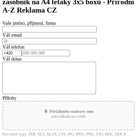
zásobník na A4 letáky 3x5 boxů - Přírodní
A-Z Reklama CZ
Vaše jméno, příjmení, firma
Váš email
Váš telefon
Váš dotaz
Přílohy
📎 Přetáhněte soubory sem
nebo klikněte pro výběr
Povolené typy: PDF, XLS, XLSX, CSV, JPG, JPEG, PNG, TXT, DOC, DOCX