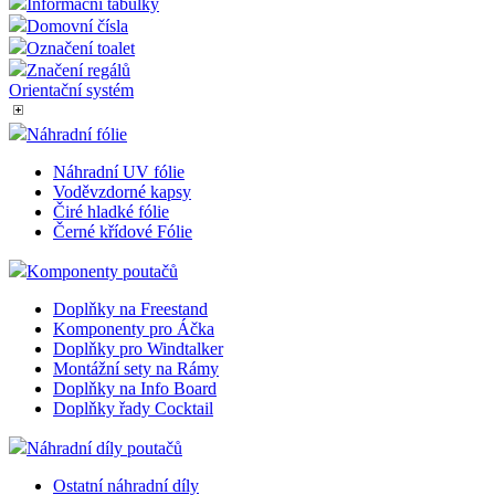
Informační tabulky
Domovní čísla
Označení toalet
Značení regálů
Orientační systém
Náhradní fólie
Náhradní UV fólie
Voděvzdorné kapsy
Čiré hladké fólie
Černé křídové Fólie
Komponenty poutačů
Doplňky na Freestand
Komponenty pro Áčka
Doplňky pro Windtalker
Montážní sety na Rámy
Doplňky na Info Board
Doplňky řady Cocktail
Náhradní díly poutačů
Ostatní náhradní díly