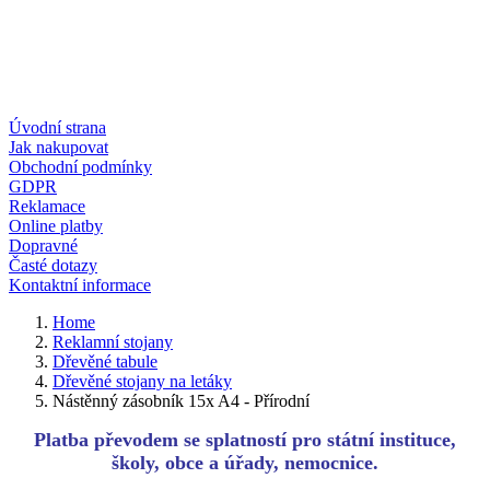
Úvodní strana
Jak nakupovat
Obchodní podmínky
GDPR
Reklamace
Online platby
Dopravné
Časté dotazy
Kontaktní informace
Home
Reklamní stojany
Dřevěné tabule
Dřevěné stojany na letáky
Nástěnný zásobník 15x A4 - Přírodní
Platba převodem se splatností pro státní instituce,
školy, obce a úřady, nemocnice.