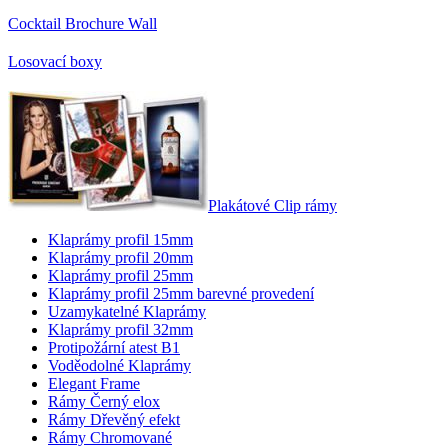
Cocktail Brochure Wall
Losovací boxy
Plakátové Clip rámy
Klaprámy profil 15mm
Klaprámy profil 20mm
Klaprámy profil 25mm
Klaprámy profil 25mm barevné provedení
Uzamykatelné Klaprámy
Klaprámy profil 32mm
Protipožární atest B1
Voděodolné Klaprámy
Elegant Frame
Rámy Černý elox
Rámy Dřevěný efekt
Rámy Chromované