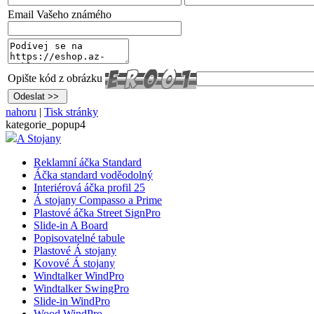
Email Vašeho známého
Opište kód z obrázku
nahoru
|
Tisk stránky
kategorie_popup4
A Stojany
Reklamní áčka Standard
Áčka standard voděodolný
Interiérová áčka profil 25
Á stojany Compasso a Prime
Plastové áčka Street SignPro
Slide-in A Board
Popisovatelné tabule
Plastové Á stojany
Kovové Á stojany
Windtalker WindPro
Windtalker SwingPro
Slide-in WindPro
Wood WindPro