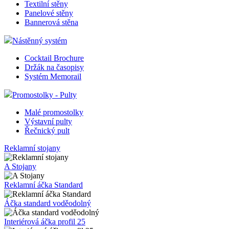
Textilní stěny
Panelové stěny
Bannerová stěna
Nástěnný systém
Cocktail Brochure
Držák na časopisy
Systém Memorail
Promostolky - Pulty
Malé promostolky
Výstavní pulty
Řečnický pult
Reklamní stojany
A Stojany
Reklamní áčka Standard
Áčka standard voděodolný
Interiérová áčka profil 25