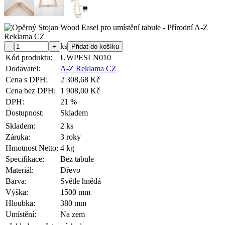
ks
Kód produktu:
UWPESLN010
Dodavatel:
A-Z Reklama CZ
Cena s DPH:
2 308,68 Kč
Cena bez DPH:
1 908,00 Kč
DPH:
21 %
Dostupnost:
Skladem
Skladem:
2 ks
Záruka:
3 roky
Hmotnost Netto:
4 kg
Specifikace:
Bez tabule
Materiál:
Dřevo
Barva:
Světle hnědá
Výška:
1500 mm
Hloubka:
380 mm
Umístění:
Na zem