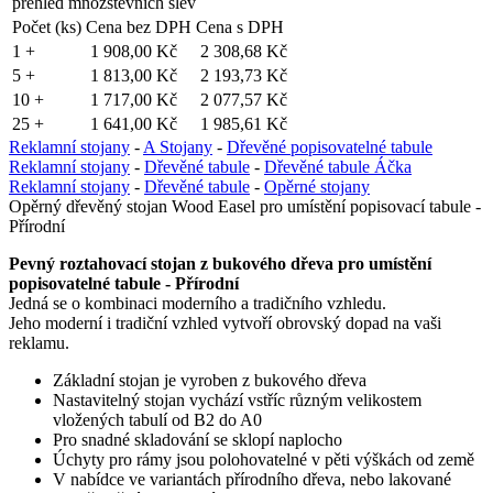
přehled množstevních slev
Počet (ks)
Cena bez DPH
Cena s DPH
1 +
1 908,00 Kč
2 308,68 Kč
5 +
1 813,00 Kč
2 193,73 Kč
10 +
1 717,00 Kč
2 077,57 Kč
25 +
1 641,00 Kč
1 985,61 Kč
Reklamní stojany
-
A Stojany
-
Dřevěné popisovatelné tabule
Reklamní stojany
-
Dřevěné tabule
-
Dřevěné tabule Áčka
Reklamní stojany
-
Dřevěné tabule
-
Opěrné stojany
Opěrný dřevěný stojan Wood Easel pro umístění popisovací tabule -
Přírodní
Pevný roztahovací stojan z bukového dřeva pro umístění
popisovatelné tabule - Přírodní
Jedná se o kombinaci moderního a tradičního vzhledu.
Jeho moderní i tradiční vzhled vytvoří obrovský dopad na vaši
reklamu.
Základní stojan je vyroben z bukového dřeva
Nastavitelný stojan vychází vstříc různým velikostem
vložených tabulí od B2 do A0
Pro snadné skladování se sklopí naplocho
Úchyty pro rámy jsou polohovatelné v pěti výškách od země
V nabídce ve variantách přírodního dřeva, nebo lakované