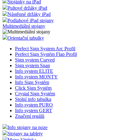
Stojánky na iPad
Pultové držáky iPad
Nástěnné držáky iPad
Podlahové iPad stojany
Multimediální stojany
Orientační tabulky
Perfect Sign System Arc Profil
Perfect Sign Systém Flap Profil
Sign system Curved
Sign system Snap
Info system ELITE
Info system MONTY
Info Sign Systém
Click Sign Systém
Crystal Sign Systém
Stolní info tabulka
Info system PURO
Info system GERT
Značení regálů
Info stojany na noze
Stojany na tablety
Menu Vitrínka