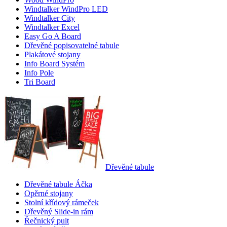
Windtalker WindPro LED
Windtalker City
Windtalker Excel
Easy Go A Board
Dřevěné popisovatelné tabule
Plakátové stojany
Info Board Systém
Info Pole
Tri Board
Dřevěné tabule
Dřevěné tabule Áčka
Opěrné stojany
Stolní křídový rámeček
Dřevěný Slide-in rám
Řečnický pult