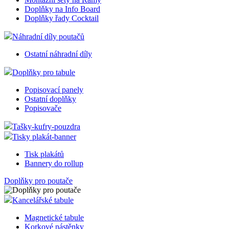
Doplňky na Info Board
Doplňky řady Cocktail
Náhradní díly poutačů
Ostatní náhradní díly
Doplňky pro tabule
Popisovací panely
Ostatní doplňky
Popisovače
Tašky-kufry-pouzdra
Tisky plakát-banner
Tisk plakátů
Bannery do rollup
Doplňky pro poutače
Kancelářské tabule
Magnetické tabule
Korkové nástěnky