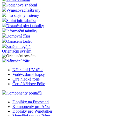
Podlahové značení
Vymezovací zábrany
Info stojany Totemy
Stolní info tabulka
Distanční plexi tabulky
Informační tabulky
Domovní čísla
Označení toalet
Značení regálů
Orientační systém
Náhradní fólie
Náhradní UV fólie
Voděvzdorné kapsy
Čiré hladké fólie
Černé křídové Fólie
Komponenty poutačů
Doplňky na Freestand
Komponenty pro Áčka
Doplňky pro Windtalker
Montážní sety na Rámy