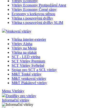
Vitríny Economy
Vitríny Economy Protipožární Atest
Vitríny Economy Černé rámy
Economy s korkovou stěnou
Vitrína s posuvnými dvířky
Vitrína s posuvnými dvířky SLIM
Venkovní vitríny
Vitrína interier-exterier
Vitríny Alpha
Vitríny na Menu
Vitrína na plakát
SCT - LED vitrína
SCT Vitríny Premium
SCT Vitríny Světelné
Stojan pro SCT a SCL vitríny
M&T Tenké vitríny
M&T venkovní vitríny
M&T Plakátové vitríny
Menu Vitrínky
Doplňky pro vitríny
Informační vitríny