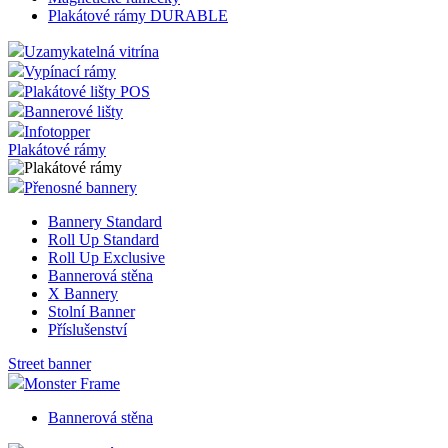
Plakátové rámy DURABLE
Uzamykatelná vitrína
Vypínací rámy
Plakátové lišty POS
Bannerové lišty
Infotopper
Plakátové rámy
Přenosné bannery
Bannery Standard
Roll Up Standard
Roll Up Exclusive
Bannerová stěna
X Bannery
Stolní Banner
Příslušenství
Street banner
Monster Frame
Bannerová stěna