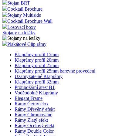
Stojan BRT
Cocktail Brochure
Stojany Multiside
Cocktail Brochure Wall
Losovací boxy
Stojany na letáky
Plakátové Clip rámy
Klaprámy profil 15mm
Klaprámy profil 20mm
Klaprámy profil 25mm
Klaprámy profil 25mm barevné provedení
Uzamykatelné Klaprámy
Klaprámy profil 32mm
Protipožární atest B1
Voděodolné Klaprámy
Elegant Frame
Rámy Černý elox
Rámy Dřevěný efekt
Rámy Chromované
Rámy Zlatý efekt
Rámy Ocelový efekt
Rámy Double Color