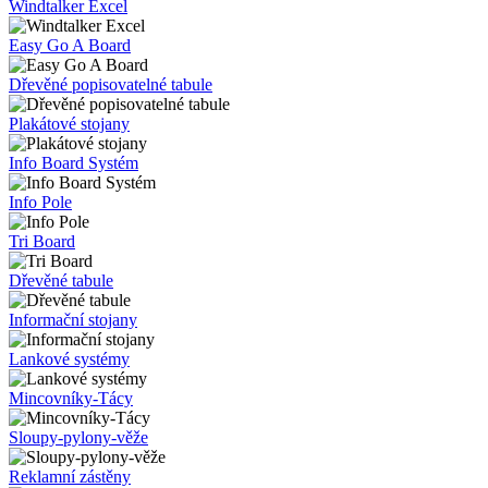
Windtalker Excel
Easy Go A Board
Dřevěné popisovatelné tabule
Plakátové stojany
Info Board Systém
Info Pole
Tri Board
Dřevěné tabule
Informační stojany
Lankové systémy
Mincovníky-Tácy
Sloupy-pylony-věže
Reklamní zástěny