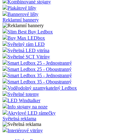
Kombinované stojany
Plakátové lišty
Bannerové lišty
Reklamní bannery
Slim Best Buy Ledbox
Buy Max LEDbox
Světelný rám LED
Světelná LED vitrína
Světelné SCT Vitríny
Smart Ledbox 25 - Jednostranný
Smart Ledbox 25 - Oboustranný
Smart Ledbox 35 - Jednostranný
Smart Ledbox 35 - Oboustranný
Voděodolný uzamykatelný Ledbox
Světelné totemy
LED Windtalker
Info stojany na noze
Akrylové LED rámečky
Světelná reklama
Interiérové vitríny