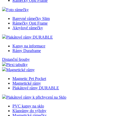
Rámečky Opti Frame
Foto rámečky
Barevné rámečky Slim
Rámečky Opti Frame
Akrylové rámečky
Plakátové rámy DURABLE
Kapsy na informace
Rámy Duraframe
Distanční šrouby
Plexi tabulky
Magnetické rámy
Magnetic Pet Pocket
Magnetické rámy
Plakátové rámy DURABLE
Plakátové rámy k přichycení na Sklo
PVC kapsy na sklo
Klaprámy do výlohy
Magnetické rámečky