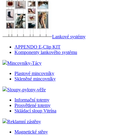
Lankové systémy
APPENDO E-Clip KIT
Komponenty lankového systému
Mincovníky-Tácy
Plastové mincovníky
Skleněné mincovníky
Sloupy-pylony-věže
Informační totemy
Prosvětlené totemy
Skládací sloup Vitrína
Reklamní zástěny
Magnetické stěny