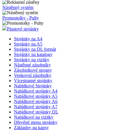
Nástěnný systém
Promostolky - Pulty
Plastové stojánky
Stojánky na A4
Stojánky na A5
Stojánky na DL formát
Stojánky na katalogy
Stojánky na vizitky
Nástěnné zásobníky
Zásobníkové stojany
Venkovní zásobníky
Vícestranné stojánky
Nabídkové Stojánky
Nabídkové stojánky A4
Nabídkové stojánky A5
Nabídkové stojánky A6
Nabídkové stojánky A7
Nabídkové stojánky DL
Nabídkové na vizitky
Dřevěné menu stojánky
Základny na kapsy