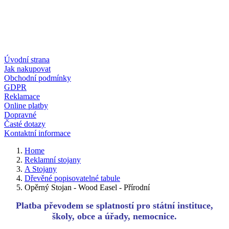
Úvodní strana
Jak nakupovat
Obchodní podmínky
GDPR
Reklamace
Online platby
Dopravné
Časté dotazy
Kontaktní informace
Home
Reklamní stojany
A Stojany
Dřevěné popisovatelné tabule
Opěrný Stojan - Wood Easel - Přírodní
Platba převodem se splatností pro státní instituce,
školy, obce a úřady, nemocnice.