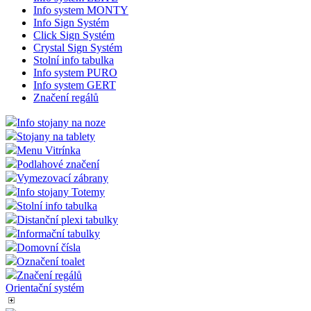
Info system MONTY
Info Sign Systém
Click Sign Systém
Crystal Sign Systém
Stolní info tabulka
Info system PURO
Info system GERT
Značení regálů
Info stojany na noze
Stojany na tablety
Menu Vitrínka
Podlahové značení
Vymezovací zábrany
Info stojany Totemy
Stolní info tabulka
Distanční plexi tabulky
Informační tabulky
Domovní čísla
Označení toalet
Značení regálů
Orientační systém