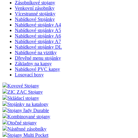
Zásobníkové stojany
Venkovní zásobníky
Vícestranné stojánky
Nabídkové Stojánky
Nabídkové stojánky A4
Nabídkové stojánky A5
Nabídkové stojánky A6
Nabídkové stojánky A7
Nabídkové stojánky DL
Nabídkové na vizitky
Dřevěné menu stojánky
Základny na kapsy
Nabídkové PVC kapsy
Losovací boxy
Kovové Stojany
ZIC ZAC Stojany
Skládací stojany
Stojánky na katalogy
Stojany řady Durable
Kombinované stojany
Otočné stojany
Nástěnné zásobníky
Stojany Multi Pocket