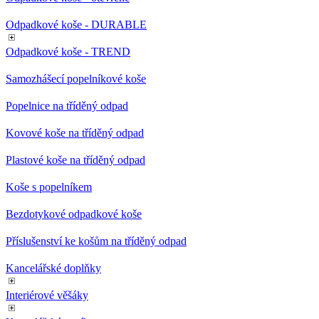
zprá
použí
Odpadkové koše - DURABLE
webo
strán
Odpadkové koše - TREND
nastav_lang
.eshop.az-
4
esho
reklama.cz
týdny
cook
2 dny
použ
Samozhášecí popelníkové koše
jazyk
záka
Popelnice na tříděný odpad
VISITOR_PRIVACY_METADATA
5
Tent
YouTube
měsíců
cooki
.youtube.com
Kovové koše na tříděný odpad
4
uklá
týdny
souh
uživa
Plastové koše na tříděný odpad
volb
pro j
Koše s popelníkem
inter
web
Zazn
Bezdotykové odpadkové koše
údaj
souh
návš
Příslušenství ke košům na tříděný odpad
různ
zása
ochr
Kancelářské doplňky
osob
a na
Interiérové věšáky
které 
jejic
pref