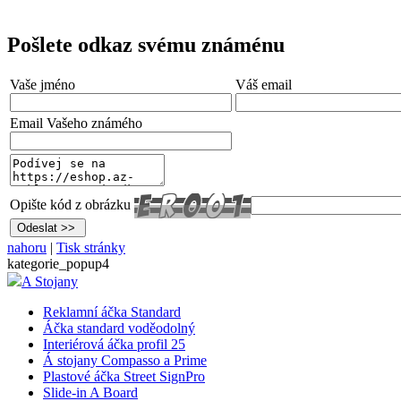
Pošlete odkaz svému známénu
Vaše jméno
Váš email
Email Vašeho známého
Opište kód z obrázku
nahoru
|
Tisk stránky
kategorie_popup4
A Stojany
Reklamní áčka Standard
Áčka standard voděodolný
Interiérová áčka profil 25
Á stojany Compasso a Prime
Plastové áčka Street SignPro
Slide-in A Board