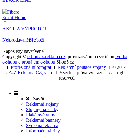
BLACK LINE
ke sledová
zobrazení 
Fibaro
videí.
Smart Home
AKCE A VÝPRODEJ
Nejprodávanější zboží
Naposledy navštívené
Copyright ©
eshop.az-reklama.cz
,
provozováno na systému
tvorba
e-shopu
a
pronájem e-shopu
Shop5.cz
I
Profesionální fotograf
I
Reklamní poutače stojany
I
© 2014
-
A-Z Reklama CZ, s.r.o.
I Všechna práva vyhrazena / all rights
reserved
Zavřít
Reklamní stojany
Stojany na letáky
Plakátové rámy
Reklamní bannery
Světelná reklama
Informační vitríny