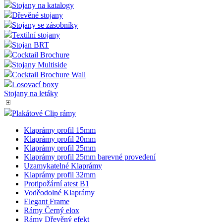
Stojany na katalogy
Dřevěné stojany
Stojany se zásobníky
Textilní stojany
Stojan BRT
Cocktail Brochure
Stojany Multiside
Cocktail Brochure Wall
Losovací boxy
Stojany na letáky
Plakátové Clip rámy
Klaprámy profil 15mm
Klaprámy profil 20mm
Klaprámy profil 25mm
Klaprámy profil 25mm barevné provedení
Uzamykatelné Klaprámy
Klaprámy profil 32mm
Protipožární atest B1
Voděodolné Klaprámy
Elegant Frame
Rámy Černý elox
Rámy Dřevěný efekt