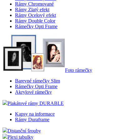
Rámy Chromované
Rámy Zlatý efekt
Rámy Ocelový efekt
Rámy Double Color
Rámečky Opti Frame
Foto rámečky
Barevné rámečky Slim
Rámečky Opti Frame
Akrylové rámečky
Plakátové rámy DURABLE
Kapsy na informace
Rámy Duraframe
Distanční šrouby
Plexi tabulky