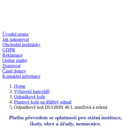
Úvodní strana
Jak nakupovat
Obchodní podmínky
GDPR
Reklamace
Online platby
Dopravné
Časté dotazy
Kontaktní informace
Home
Vybavení kanceláří
Odpadkové koše
Plastové koše na tříděný odpad
Odpadkový koš DUOBIN 46 L oranžová a zelená
Platba převodem se splatností pro státní instituce,
školy, obce a úřady, nemocnice.