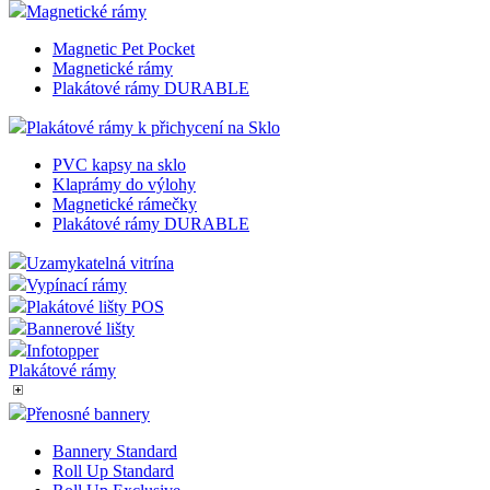
Magnetické rámy
Magnetic Pet Pocket
Magnetické rámy
Plakátové rámy DURABLE
Plakátové rámy k přichycení na Sklo
PVC kapsy na sklo
Klaprámy do výlohy
Magnetické rámečky
Plakátové rámy DURABLE
Uzamykatelná vitrína
Vypínací rámy
Plakátové lišty POS
Bannerové lišty
Infotopper
Plakátové rámy
Přenosné bannery
Bannery Standard
Roll Up Standard