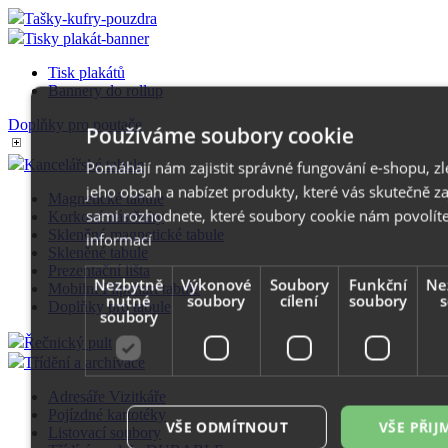
Tašky-kufry-pouzdra
Tisky plakát-banner
Tisk plakátů
Bannery do rollup
Doplňky pro poutače
Používáme soubory cookie
Kancelářské tabule
Pomáhají nám zajistit správné fungování e-shopu, z
jeho obsah a nabízet produkty, které vás skutečně za
Magnetické tabule
sami rozhodnete, které soubory cookie nám povolít
Korkové nástěnky
Skleněné magnetické tabule
informací
Skleněné tabule
Prezentační lišta
Nezbytně
Výkonové
Soubory
Funkční
Ne
Mobilní Flipchart tabule
nutné
soubory
cílení
soubory
Doplňky pro tabule
soubory
Řečnický pult
Třídění a archivace
Adresáře Vizitkáře
Pojízdné kartotéky
VŠE ODMÍTNOUT
VŠE PŘI
Listovací soubory