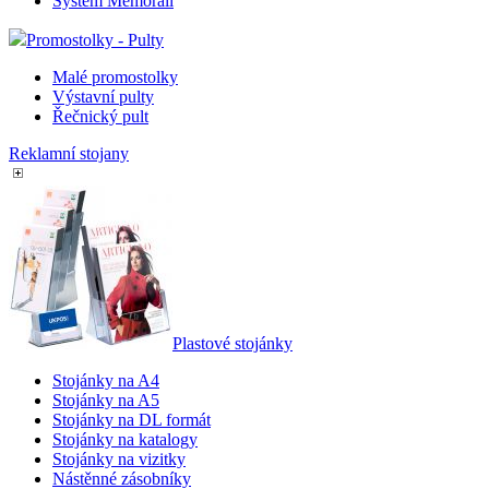
Systém Memorail
Promostolky - Pulty
Malé promostolky
Výstavní pulty
Řečnický pult
Reklamní stojany
Plastové stojánky
Stojánky na A4
Stojánky na A5
Stojánky na DL formát
Stojánky na katalogy
Stojánky na vizitky
Nástěnné zásobníky