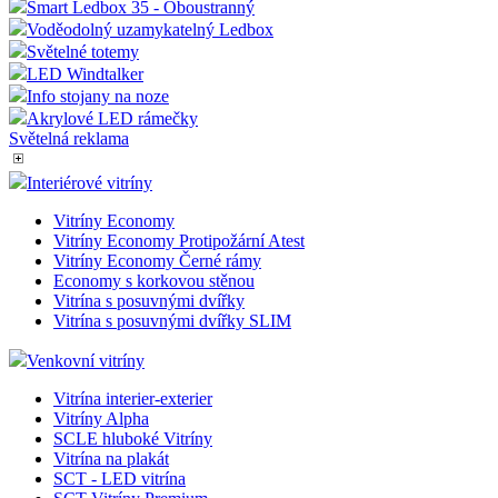
Smart Ledbox 35 - Oboustranný
Voděodolný uzamykatelný Ledbox
Světelné totemy
LED Windtalker
Info stojany na noze
Akrylové LED rámečky
Světelná reklama
Interiérové vitríny
Vitríny Economy
Vitríny Economy Protipožární Atest
Vitríny Economy Černé rámy
Economy s korkovou stěnou
Vitrína s posuvnými dvířky
Vitrína s posuvnými dvířky SLIM
Venkovní vitríny
Vitrína interier-exterier
Vitríny Alpha
SCLE hluboké Vitríny
Vitrína na plakát
SCT - LED vitrína