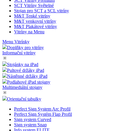
SCT Vitríny Premium
SCT Vitríny Světelné
Stojan pro SCT a SCL vitríny
M&T Tenké vitríny
M&T venkovní vitríny
M&T Plakátové vitríny
Vitríny na Menu
Menu Vitrínky
Doplňky pro vitríny
Informační vitríny
Stojánky na iPad
Pultové držáky iPad
Nástěnné držáky iPad
Podlahové iPad stojany
Multimediální stojany
Orientační tabulky
Perfect Sign System Arc Profil
Perfect Sign Systém Flap Profil
Sign system Curved
Sign system Snap
Info system ELITE