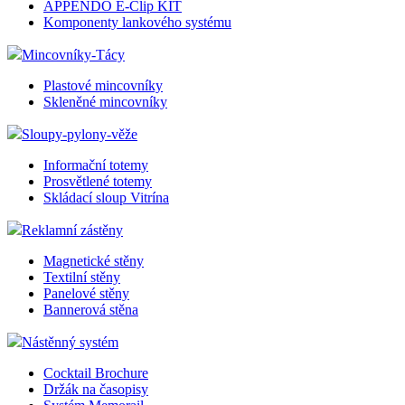
APPENDO E-Clip KIT
Komponenty lankového systému
Mincovníky-Tácy
Plastové mincovníky
Skleněné mincovníky
Sloupy-pylony-věže
Informační totemy
Prosvětlené totemy
Skládací sloup Vitrína
Reklamní zástěny
Magnetické stěny
Textilní stěny
Panelové stěny
Bannerová stěna
Nástěnný systém
Cocktail Brochure
Držák na časopisy