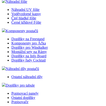
Náhradní fólie
Náhradní UV fólie
Voděvzdorné kapsy
Čiré hladké fólie
Černé křídové Fólie
Komponenty poutačů
Doplňky na Freestand
Komponenty pro Áčka
Doplňky pro Windtalker
Montážní sety na Rámy
Doplňky na Info Board
Doplňky řady Cocktail
Náhradní díly poutačů
Ostatní náhradní díly
Doplňky pro tabule
Popisovací panely
Ostatní doplňky
Popisovače