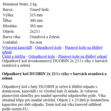
Hmotnost Netto:
2 kg
Barva:
Tmavě šedá
Výška:
515 mm
Šířka:
360 mm
Hloubka:
365 mm
Objem:
2x23 l
Barva víka:
Oranžová a Zelená
Umístění:
Na zem
Vybavení kanceláří
-
Odpadkové koše
-
Plastové koše na tříděný
odpad
Úklid a údržba
-
Odpadkové koše
-
Plastové koše na tříděný odpad
Odpadkový koš dvoukomorový DUOBIN 2x 23 l s víky v barvách
oranžová a zelená
Odpadkový koš DUOBIN 2x 23 l s výky v barvách oranžová a
zelená
Odpadkový koš z řady DUOBIN je určen k třídění odpadu v
domácnosti, kanceláři i ve výrobní hale či skladu. Je vybaven
plastovými rámečky pro snadné upevnění odpadového pytle. Víka
obsahují klipy pro snadné otvírání. Objem 2 x 23 litrů je dostatečnou
kapacitou pro sběr odpadu. Tento koš má víka barevně odlišené
podle norem EU.