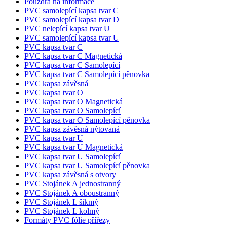
použ
Pouzdra na informace
Sprá
PVC samolepící kapsa tvar C
Goog
PVC samolepící kapsa tvar D
načte
PVC nelepící kapsa tvar U
skri
na st
PVC samolepící kapsa tvar U
Poku
PVC kapsa tvar C
použi
PVC kapsa tvar C Magnetická
pova
nezb
PVC kapsa tvar C Samolepící
nutn
PVC kapsa tvar C Samolepící pěnovka
bez n
PVC kapsa závěsná
skri
PVC kapsa tvar O
fung
sprá
PVC kapsa tvar O Magnetická
názv
PVC kapsa tvar O Samolepící
jedin
PVC kapsa tvar O Samolepící pěnovka
které
iden
PVC kapsa závěsná nýtovaná
přid
PVC kapsa tvar U
účtu
PVC kapsa tvar U Magnetická
Analy
PVC kapsa tvar U Samolepící
__cf_bm
29
Tent
Cloudflare
PVC kapsa tvar U Samolepící pěnovka
minut
cook
Inc.
PVC kapsa závěsná s otvory
58
použ
.heureka.group
PVC Stojánek A jednostranný
sekund
rozli
lidmi
PVC Stojánek A oboustranný
To j
PVC Stojánek L šikmý
přín
PVC Stojánek L kolmý
bylo
Formáty PVC fólie přířezy
podá