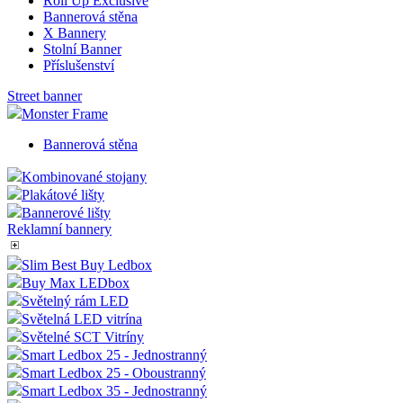
Roll Up Exclusive
Bannerová stěna
X Bannery
Stolní Banner
Příslušenství
Street banner
Monster Frame
Bannerová stěna
Kombinované stojany
Plakátové lišty
Bannerové lišty
Reklamní bannery
Slim Best Buy Ledbox
Buy Max LEDbox
Světelný rám LED
Světelná LED vitrína
Světelné SCT Vitríny
Smart Ledbox 25 - Jednostranný
Smart Ledbox 25 - Oboustranný
Smart Ledbox 35 - Jednostranný