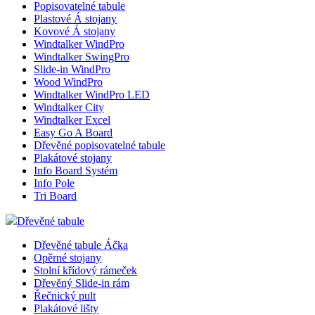
Popisovatelné tabule
Plastové Á stojany
Kovové Á stojany
Windtalker WindPro
Windtalker SwingPro
Slide-in WindPro
Wood WindPro
Windtalker WindPro LED
Windtalker City
Windtalker Excel
Easy Go A Board
Dřevěné popisovatelné tabule
Plakátové stojany
Info Board Systém
Info Pole
Tri Board
Dřevěné tabule
Dřevěné tabule Áčka
Opěrné stojany
Stolní křídový rámeček
Dřevěný Slide-in rám
Řečnický pult
Plakátové lišty