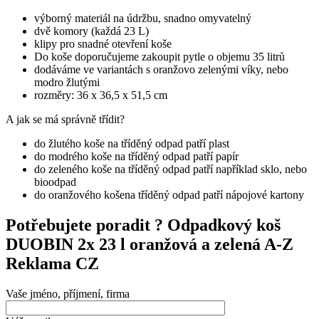
výborný materiál na údržbu, snadno omyvatelný
dvě komory (každá 23 L)
klipy pro snadné otevření koše
Do koše doporučujeme zakoupit pytle o objemu 35 litrů
dodáváme ve variantách s oranžovo zelenými víky, nebo
modro žlutými
rozměry: 36 x 36,5 x 51,5 cm
A jak se má správně třídit?
do žlutého koše na tříděný odpad patří plast
do modrého koše na tříděný odpad patří papír
do zeleného koše na tříděný odpad patří například sklo, nebo
bioodpad
do oranžového košena tříděný odpad patří nápojové kartony
Potřebujete poradit ?
Odpadkový koš
DUOBIN 2x 23 l oranžová a zelená A-Z
Reklama CZ
Vaše jméno, příjmení, firma