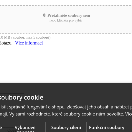
📎 Přetáhněte soubory sem
nebo klikněte pro výběr
0 MB / soubor, max 5 souborů)
dotazu
Více informací
soubory cookie
stit správné fungování e-shopu, zlepšovat jeho obsah a nabízet 
mají. Vy sami rozhodnete, které soubory cookie nám povolíte.
Víc
é
Výkonové
Soubory cílení
Funkční soubory
soubory