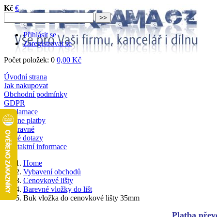
Kč
€
Přihlásit se
Zaregistrovat se
Počet položek: 0
0,00 Kč
Úvodní strana
Jak nakupovat
Obchodní podmínky
GDPR
Reklamace
Online platby
Dopravné
Časté dotazy
Kontaktní informace
Home
Vybavení obchodů
Cenovkové lišty
Barevné vložky do lišt
Buk vložka do cenovkové lišty 35mm
Platba převo