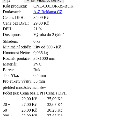
ks
Kód produktu:
CNL-COLOR-35-BUK
Dodavatel:
A-Z Reklama CZ
Cena s DPH:
35,09 Kč
Cena bez DPH:
29,00 Kč
DPH:
21 %
Dostupnost:
Výroba do 2 týdnů
Skladem:
0 ks
Minimální odběr:
lišty od 500,- Kč
Hmotnost Netto:
0,035 kg
Rozměr poutače:
35x1000 mm
Materiál:
PVC
Barva:
Buk
Tloušťka:
0,5 mm
Pro etikety výšky:
35 mm
přehled množstevních slev
Počet (ks)
Cena bez DPH
Cena s DPH
1 +
29,00 Kč
35,09 Kč
20 +
27,00 Kč
32,67 Kč
50 +
25,00 Kč
30,25 Kč
200 +
23,00 Kč
27,83 Kč