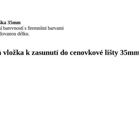
výška 35mm
ní barevností s firemními barvami
adovanou délku.
á vložka k zasunutí do cenovkové lišty 35