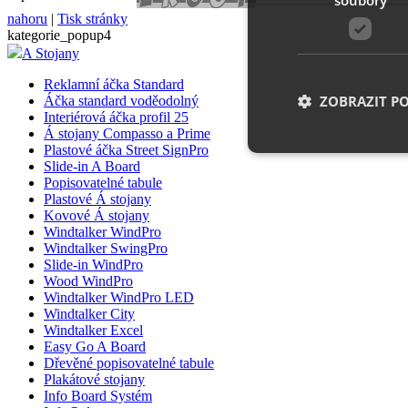
nahoru
|
Tisk stránky
kategorie_popup4
A Stojany
Reklamní áčka Standard
ZOBRAZIT P
Áčka standard voděodolný
Interiérová áčka profil 25
Á stojany Compasso a Prime
Plastové áčka Street SignPro
Slide-in A Board
Popisovatelné tabule
Nezbytně nutn
Plastové Á stojany
Kovové Á stojany
Nezbytně nutné soubo
Windtalker WindPro
stránky nelze bez ne
Windtalker SwingPro
Slide-in WindPro
Název
Wood WindPro
Windtalker WindPro LED
__cf_bm
Windtalker City
Windtalker Excel
Easy Go A Board
Dřevěné popisovatelné tabule
shop5_uid
Plakátové stojany
Info Board Systém