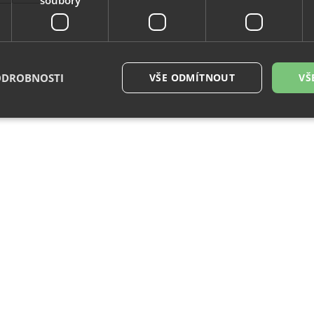
ODROBNOSTI
VŠE ODMÍTNOUT
VŠ
é soubory
Výkonové soubory
Soubory cílení
Funkční soubory
Neza
ry cookie umožňují základní funkce webových stránek, jako je přihlášení uživatele a
zbytně nutných souborů cookie správně používat.
Provider
/
Vyprší
Popis
Doména
29
Tento soubor cookie se používá k rozlišení me
Cloudflare
minut
To je pro web přínosné, aby bylo možné pod
Inc.
54
o používání jejich webových stránek.
.vimeo.com
sekund
.eshop.az-
4
Identifikátor eshopu, který pozná, že se jedn
reklama.cz
týdny
zákazníka, aby byly zajištěné funkce eshopu
2 dny