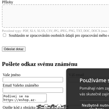
Přílohy
Povolené typy: PDF, XLS, XLSX, CSV, JPG, JPEG, PNG, TXT, DOC, DOCX (max 1
Souhlasím se zpracováním osobních údajů pro zpracování mého 
Pošlete odkaz svému známénu
Vaše jméno
Váš email
Používáme 
Email Vašeho známého
Pomáhají nám zaji
vás skutečně zají
Nezbytně nutn
Opište kód z obrázku
soubory