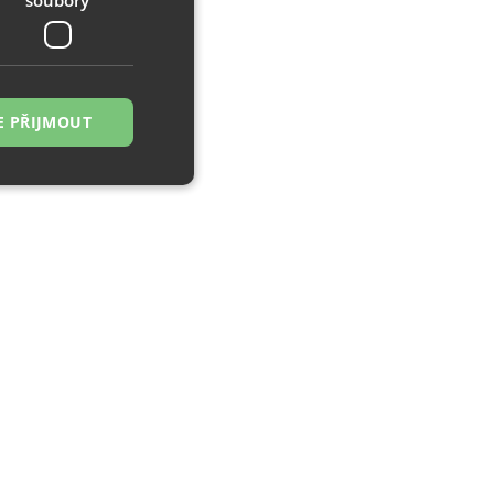
E PŘIJMOUT
řazené soubory
 správa účtu. Webové
zi lidmi a roboty.
ávat platné zprávy
á o stejného
, zejména nákup.