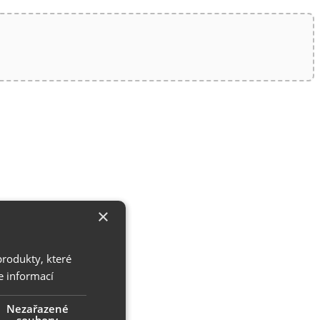
×
produkty, které
e informací
Nezařazené
soubory