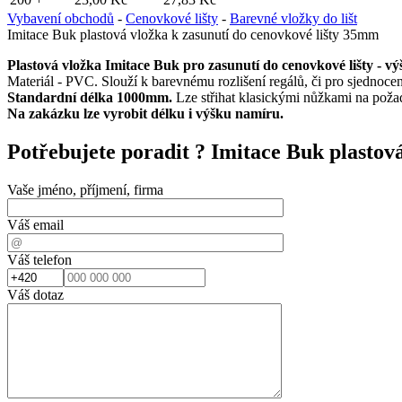
Vybavení obchodů
-
Cenovkové lišty
-
Barevné vložky do lišt
Imitace Buk plastová vložka k zasunutí do cenovkové lišty 35mm
Plastová vložka Imitace Buk pro zasunutí do cenovkové lišty - 
Materiál - PVC. Slouží k barevnému rozlišení regálů, či pro sjednoce
Standardní délka 1000mm.
Lze střihat klasickými nůžkami na pož
Na zakázku lze vyrobit délku i výšku namíru.
Potřebujete poradit ?
Imitace Buk plastov
Vaše jméno, příjmení, firma
Váš email
Váš telefon
Váš dotaz