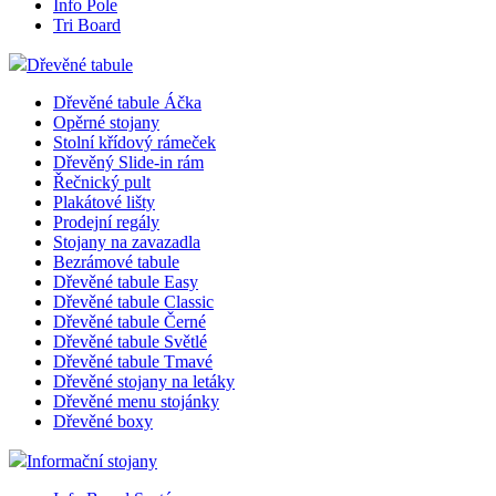
Info Pole
shop5_pocitadlo
Tri Board
Dřevěné tabule
__cf_bm
Dřevěné tabule Áčka
Opěrné stojany
Stolní křídový rámeček
nastav_lang
Dřevěný Slide-in rám
Řečnický pult
Plakátové lišty
Prodejní regály
VISITOR_PRIVACY_
Stojany na zavazadla
Bezrámové tabule
Dřevěné tabule Easy
Dřevěné tabule Classic
mena
Dřevěné tabule Černé
Dřevěné tabule Světlé
Dřevěné tabule Tmavé
CookieScriptConse
Dřevěné stojany na letáky
Dřevěné menu stojánky
Dřevěné boxy
_dc_gtm_UA-381924
Informační stojany