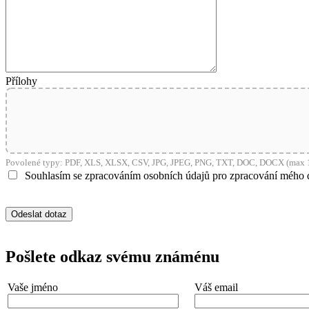
shop5_pocitadlo
__cf_bm
Přílohy
nastav_lang
VISITOR_PRIVACY_
Povolené typy: PDF, XLS, XLSX, CSV, JPG, JPEG, PNG, TXT, DOC, DOCX (max 1
Souhlasím se zpracováním osobních údajů pro zpracování mého 
mena
CookieScriptConse
Pošlete odkaz svému známénu
_dc_gtm_UA-381924
Vaše jméno
Váš email