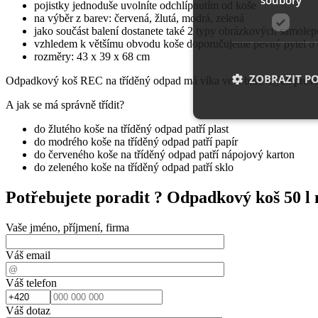
pojistky jednoduše uvolníte odchlípnutím od koše
na výběr z barev: červená, žlutá, modrá, zelená
jako součást balení dostanete také 2 typy obrázkových samole
vzhledem k většímu obvodu koše doporučujeme pevný pytel o 
rozměry: 43 x 39 x 68 cm
ZOBRAZIT P
Odpadkový koš REC na tříděný odpad má víka ve 4 barevných proveden
A jak se má správně třídit?
do žlutého koše na tříděný odpad patří plast
do modrého koše na tříděný odpad patří papír
Nezbytně nutn
do červeného koše na tříděný odpad patří nápojový karton
do zeleného koše na tříděný odpad patří sklo
Nezbytně nutné soubo
stránky nelze bez ne
Potřebujete poradit ?
Odpadkový koš 50 l
Název
Vaše jméno, příjmení, firma
__cf_bm
Váš email
Váš telefon
shop5_uid
Váš dotaz