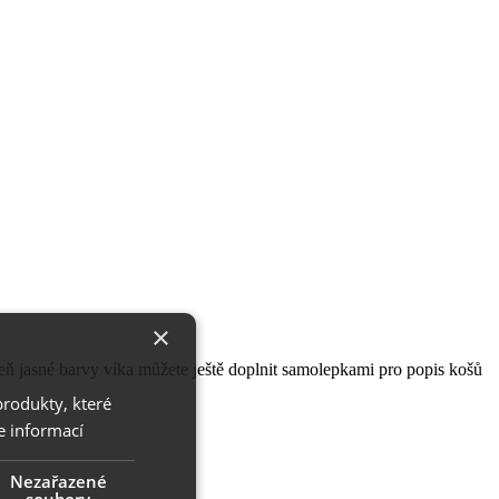
×
eň jasné barvy víka můžete ještě doplnit samolepkami pro popis košů
produkty, které
e informací
Nezařazené
soubory