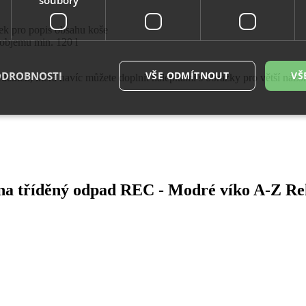
pek pro popis obsahu koše
objemu min. 120 l
ODROBNOSTI
VŠE ODMÍTNOUT
VŠ
ích, která navíc můžete doplnit nálepkami s obrázky pro větší názorn
é soubory
Výkonové soubory
Soubory cílení
Funkční soubory
Neza
ry cookie umožňují základní funkce webových stránek, jako je přihlášení uživatele a
zbytně nutných souborů cookie správně používat.
 na tříděný odpad REC - Modré víko A-Z R
Provider
/
Vyprší
Popis
Doména
29
Tento soubor cookie se používá k rozlišení me
Cloudflare
minut
To je pro web přínosné, aby bylo možné pod
Inc.
54
o používání jejich webových stránek.
.vimeo.com
sekund
.eshop.az-
4
Identifikátor eshopu, který pozná, že se jedn
reklama.cz
týdny
zákazníka, aby byly zajištěné funkce eshopu
2 dny