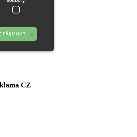
E PŘIJMOUT
ost (součást balení).
řazené soubory
 správa účtu. Webové
eklama CZ
zi lidmi a roboty.
ávat platné zprávy
á o stejného
, zejména nákup.