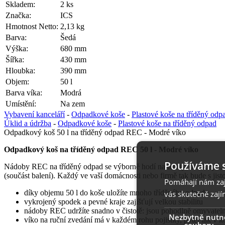
Skladem:
2 ks
Značka:
ICS
Hmotnost Netto:
2,13 kg
Barva:
Šedá
Výška:
680 mm
Šířka:
430 mm
Hloubka:
390 mm
Objem:
50 l
Barva víka:
Modrá
Umístění:
Na zem
Vybavení kanceláří
-
Odpadkové koše
-
Plastové koše na tříděný odp
Úklid a údržba
-
Odpadkové koše
-
Plastové koše na tříděný odpad
Odpadkový koš 50 l na tříděný odpad REC - Modré víko
Odpadkový koš na tříděný odpad REC 50 l - Modré víko
Používáme 
Nádoby REC na tříděný odpad se výborně hodí na terasy, do sklepů, š
(součást balení). Každý ve vaší domácnosti nebo firmě tak bude s jisto
Pomáhají nám zaji
díky objemu 50 l do koše uložíte mnoho tříděného odpadu
vás skutečně zají
vykrojený spodek a pevné kraje zajišťují velkou stabilitu
nádoby REC udržíte snadno v čistotě: jsou pohodlně omyvatel
Nezbytně nutn
víko na ruční zvedání má v každém rohu pojistky, pytel tak v k
soubory