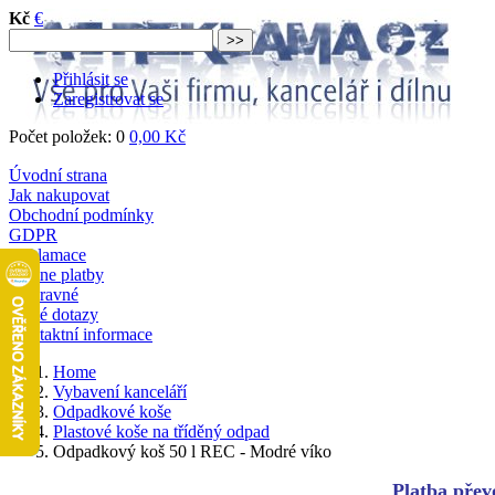
Kč
€
Přihlásit se
Zaregistrovat se
Počet položek: 0
0,00 Kč
Úvodní strana
Jak nakupovat
Obchodní podmínky
GDPR
Reklamace
Online platby
Dopravné
Časté dotazy
Kontaktní informace
Home
Vybavení kanceláří
Odpadkové koše
Plastové koše na tříděný odpad
Odpadkový koš 50 l REC - Modré víko
Platba převo