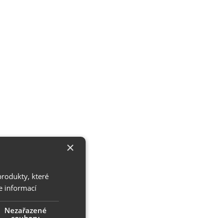
×
produkty, které
e informací
Nezařazené
soubory