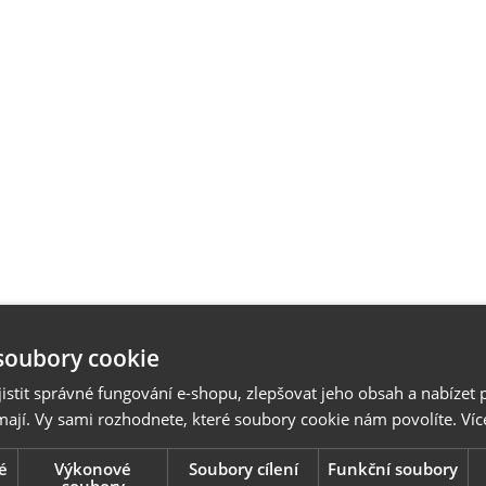
soubory cookie
stit správné fungování e-shopu, zlepšovat jeho obsah a nabízet 
mají. Vy sami rozhodnete, které soubory cookie nám povolíte.
Víc
é
Výkonové
Soubory cílení
Funkční soubory
soubory