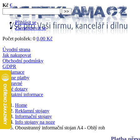
Kč
€
Přihlásit se
Zaregistrovat se
Počet položek: 0
0,00 Kč
Úvodní strana
Jak nakupovat
Obchodní podmínky
GDPR
Reklamace
Online platby
Dopravné
Časté dotazy
Kontaktní informace
Home
Reklamní stojany
Informační stojany
Info stojany na noze
Oboustranný informační stojan A4 - Oblý roh
Platba převo