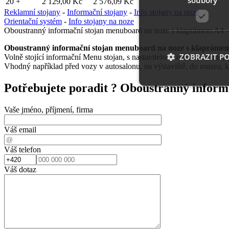
20 +
2 129,00 Kč
2 576,09 Kč
Reklamní stojany
-
Informační stojany
-
Info stojany na noze
Orientační systém
-
Info stojany na noze
Oboustranný informační stojan menuboard na noze s klaprámem A4 - 
Oboustranný informační stojan menuboard na noze s klaprámem 
ZOBRAZIT P
Volně stojící informační Menu stojan, s nastavitelnou orientací rám
Vhodný například před vozy v autosalonu, na výstaviště, do muzea, k
Potřebujete poradit ?
Oboustranný informa
Nezbytně nutn
Vaše jméno, příjmení, firma
Nezbytně nutné soubo
Váš email
stránky nelze bez ne
Váš telefon
Název
Váš dotaz
__cf_bm
shop5_uid