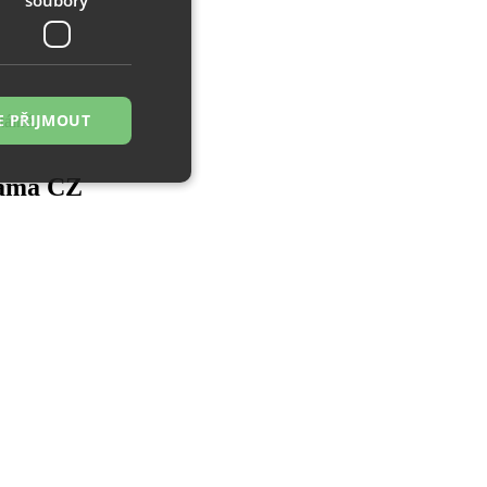
E PŘIJMOUT
tálně.
lama CZ
řazené soubory
 správa účtu. Webové
zi lidmi a roboty.
ávat platné zprávy
á o stejného
, zejména nákup.