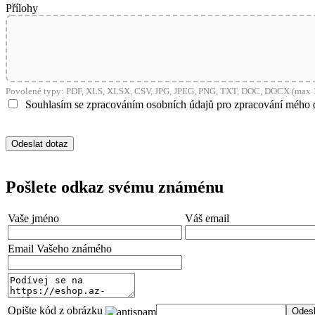
Přílohy
shop5_pocitadlo
__cf_bm
Povolené typy: PDF, XLS, XLSX, CSV, JPG, JPEG, PNG, TXT, DOC, DOCX (max 1
nastav_lang
Souhlasím se zpracováním osobních údajů pro zpracování mého 
VISITOR_PRIVACY_
Pošlete odkaz svému známénu
mena
Vaše jméno
Váš email
CookieScriptConse
Email Vašeho známého
_dc_gtm_UA-381924
Opište kód z obrázku