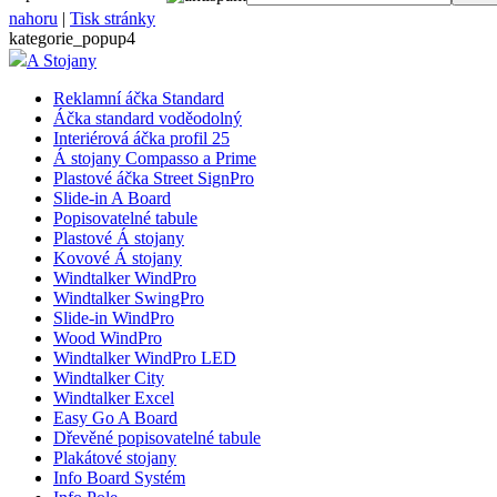
nahoru
|
Tisk stránky
kategorie_popup4
A Stojany
__cf_bm
Reklamní áčka Standard
Áčka standard voděodolný
Interiérová áčka profil 25
lctpref
Á stojany Compasso a Prime
Plastové áčka Street SignPro
Slide-in A Board
shop5_kosik
Popisovatelné tabule
Plastové Á stojany
Kovové Á stojany
Windtalker WindPro
udid
Windtalker SwingPro
Slide-in WindPro
Wood WindPro
Windtalker WindPro LED
Windtalker City
Název
Windtalker Excel
Název
Easy Go A Board
Název
__Secure-YNID
Dřevěné popisovatelné tabule
_ga
Plakátové stojany
__Secure-ROLLOU
sid
Info Board Systém
zobrazeni