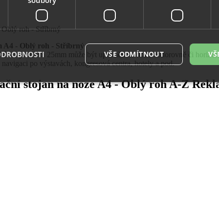
Oblý roh - Stříbrný
A4 - Oblý roh - Stříbrný
ODROBNOSTI
VŠE ODMÍTNOUT
VŠ
u. Rám s profilem 25mm může být upevněn na noze vodorovně či horizon
 navigaci po výstavách, kongresová centra, hotely a pod.
ční stojan na noze A4 - Oblý roh A-Z Rek
é soubory
Výkonové soubory
Soubory cílení
Funkční soubory
Neza
ry cookie umožňují základní funkce webových stránek, jako je přihlášení uživatele a
zbytně nutných souborů cookie správně používat.
Provider
/
Vyprší
Popis
Doména
29
Tento soubor cookie se používá k rozlišení me
Cloudflare
minut
To je pro web přínosné, aby bylo možné pod
Inc.
54
o používání jejich webových stránek.
.vimeo.com
sekund
.eshop.az-
4
Identifikátor eshopu, který pozná, že se jedn
reklama.cz
týdny
zákazníka, aby byly zajištěné funkce eshopu
2 dny