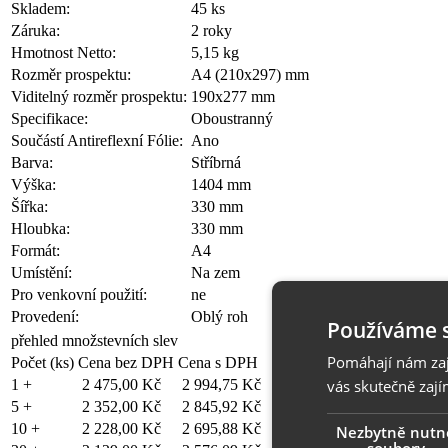
Skladem:
45 ks
Záruka:
2 roky
Hmotnost Netto:
5,15 kg
Rozměr prospektu:
A4 (210x297) mm
Viditelný rozměr prospektu:
190x277 mm
Specifikace:
Oboustranný
Součástí Antireflexní Fólie:
Ano
Barva:
Stříbrná
Výška:
1404 mm
Šířka:
330 mm
Hloubka:
330 mm
Formát:
A4
Umístění:
Na zem
Pro venkovní použití:
ne
Provedení:
Oblý roh
Používáme 
přehled množstevních slev
Pomáhají nám zaji
Počet (ks)
Cena bez DPH
Cena s DPH
vás skutečně zají
1 +
2 475,00 Kč
2 994,75 Kč
5 +
2 352,00 Kč
2 845,92 Kč
10 +
2 228,00 Kč
2 695,88 Kč
Nezbytně nutn
soubory