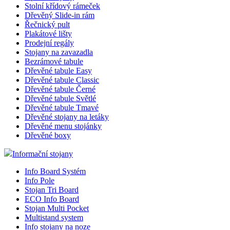
Stolní křídový rámeček
Dřevěný Slide-in rám
Řečnický pult
Plakátové lišty
Prodejní regály
Stojany na zavazadla
Bezrámové tabule
Dřevěné tabule Easy
Dřevěné tabule Classic
Dřevěné tabule Černé
Dřevěné tabule Světlé
Dřevěné tabule Tmavé
Dřevěné stojany na letáky
Dřevěné menu stojánky
Dřevěné boxy
Informační stojany
Info Board Systém
Info Pole
Stojan Tri Board
ECO Info Board
Stojan Multi Pocket
Multistand system
Info stojany na noze