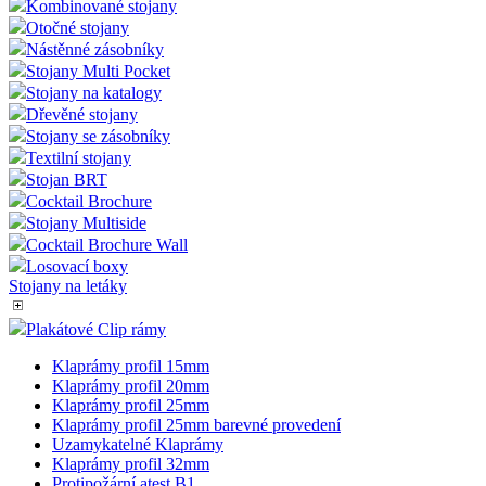
Kombinované stojany
Otočné stojany
Nástěnné zásobníky
Stojany Multi Pocket
Stojany na katalogy
Dřevěné stojany
Stojany se zásobníky
Textilní stojany
Stojan BRT
Cocktail Brochure
Stojany Multiside
Cocktail Brochure Wall
Losovací boxy
Stojany na letáky
Plakátové Clip rámy
Klaprámy profil 15mm
Klaprámy profil 20mm
Klaprámy profil 25mm
Klaprámy profil 25mm barevné provedení
Uzamykatelné Klaprámy
Klaprámy profil 32mm
Protipožární atest B1