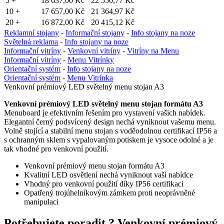
5 +
18 637,00 Kč
22 550,77 Kč
10 +
17 657,00 Kč
21 364,97 Kč
20 +
16 872,00 Kč
20 415,12 Kč
Reklamní stojany
-
Informační stojany
-
Info stojany na noze
Světelná reklama
-
Info stojany na noze
Informační vitríny
-
Venkovní vitríny
-
Vitríny na Menu
Informační vitríny
-
Menu Vitrínky
Orientační systém
-
Info stojany na noze
Orientační systém
-
Menu Vitrínka
Venkovní prémiový LED světelný menu stojan A3
Venkovní prémiový LED světelný menu stojan formátu A3
Menuboard je efektivním řešením pro vystavení vašich nabídek.
Elegantní černý podsvícený design nechá vyniknout vašemu menu.
Volně stojící a stabilní menu stojan s voděodolnou certifikací IP56 a
s ochranným sklem s vypalovaným potiskem je vysoce odolné a je
tak vhodné pro venkovní použití.
Venkovní prémiový menu stojan formátu A3
Kvalitní LED osvětlení nechá vyniknout vaší nabídce
Vhodný pro venkovní použití díky IP56 certifikaci
Opatřený trojúhelníkovým zámkem proti neoprávněné
manipulaci
Potřebujete poradit ?
Venkovní prémiový