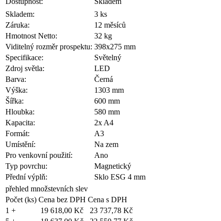
Dostupnost:
Skladem
Skladem:
3 ks
Záruka:
12 měsíců
Hmotnost Netto:
32 kg
Viditelný rozměr prospektu:
398x275 mm
Specifikace:
Světelný
Zdroj světla:
LED
Barva:
Černá
Výška:
1303 mm
Šířka:
600 mm
Hloubka:
580 mm
Kapacita:
2x A4
Formát:
A3
Umístění:
Na zem
Pro venkovní použití:
Ano
Typ povrchu:
Magnetický
Přední výplň:
Sklo ESG 4 mm
přehled množstevních slev
Počet (ks)
Cena bez DPH
Cena s DPH
1 +
19 618,00 Kč
23 737,78 Kč