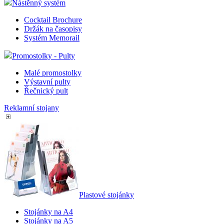
Nástěnný systém
Cocktail Brochure
Držák na časopisy
Systém Memorail
Promostolky - Pulty
Malé promostolky
Výstavní pulty
Řečnický pult
Reklamní stojany
Plastové stojánky
Stojánky na A4
Stojánky na A5