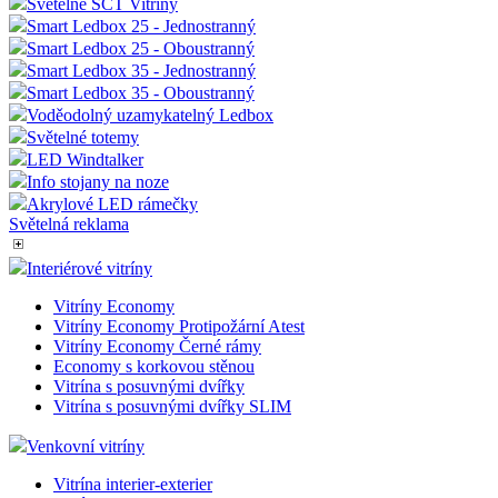
Světelné SCT Vitríny
Smart Ledbox 25 - Jednostranný
Smart Ledbox 25 - Oboustranný
Smart Ledbox 35 - Jednostranný
Smart Ledbox 35 - Oboustranný
Voděodolný uzamykatelný Ledbox
Světelné totemy
LED Windtalker
Info stojany na noze
Akrylové LED rámečky
Světelná reklama
Interiérové vitríny
Vitríny Economy
Vitríny Economy Protipožární Atest
Vitríny Economy Černé rámy
Economy s korkovou stěnou
Vitrína s posuvnými dvířky
Vitrína s posuvnými dvířky SLIM
Venkovní vitríny
Vitrína interier-exterier