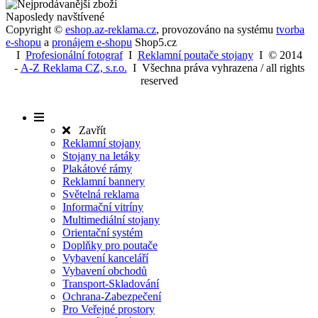
Naposledy navštívené
Copyright ©
eshop.az-reklama.cz
,
provozováno na systému
tvorba
e-shopu
a
pronájem e-shopu
Shop5.cz
I
Profesionální fotograf
I
Reklamní poutače stojany
I
© 2014
-
A-Z Reklama CZ, s.r.o.
I Všechna práva vyhrazena / all rights
reserved
Zavřít
Reklamní stojany
Stojany na letáky
Plakátové rámy
Reklamní bannery
Světelná reklama
Informační vitríny
Multimediální stojany
Orientační systém
Doplňky pro poutače
Vybavení kanceláří
Vybavení obchodů
Transport-Skladování
Ochrana-Zabezpečení
Pro Veřejné prostory