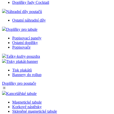
Doplňky řady Cocktail
Náhradní díly poutačů
Ostatní náhradní díly
Doplňky pro tabule
Popisovací panely
Ostatní doplňky
Popisovače
Tašky-kufry-pouzdra
Tisky plakát-banner
Tisk plakátů
Bannery do rollup
Doplňky pro poutače
Kancelářské tabule
Magnetické tabule
Korkové nástěnky
Skleněné magnetické tabule