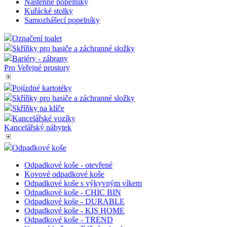
Nástěnné popelníky
Kuřácké stolky
Samozhášecí popelníky
Označení toalet
Skříňky pro hasiče a záchranné složky
Bariéry - zábrany
Pro Veřejné prostory
Pojízdné kartotéky
Skříňky pro hasiče a záchranné složky
Skříňky na klíče
Kancelářské vozíky
Kancelářský nábytek
Odpadkové koše
Odpadkové koše - otevřené
Kovové odpadkové koše
Odpadkové koše s výkyvným víkem
Odpadkové koše - CHIC BIN
Odpadkové koše - DURABLE
Odpadkové koše - KIS HOME
Odpadkové koše - TREND