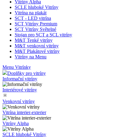
Vitríny Alpha
SCLE hluboké Vitríny
Vitrína na plakát
SCT - LED vitrína
SCT Vitríny Premium
SCT Vitríny Světelné
Stojan pro SCT a SCL vitríny
M&T Tenké vitríny
M&T venkovní vitríny
M&T Plakátové vitríny
Vitríny na Menu
Menu Vitrínky
Doplňky pro vitríny
Informační vitríny
Interiérové vitríny
Venkovní vitríny
Vitrína interier-exterier
Vitríny Alpha
SCLE hluboké Vitríny