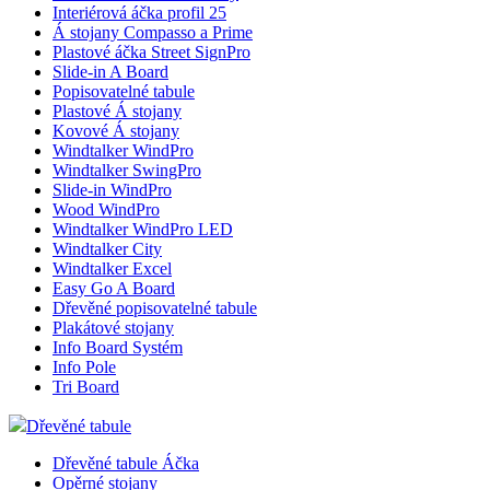
Interiérová áčka profil 25
Á stojany Compasso a Prime
Plastové áčka Street SignPro
Slide-in A Board
Popisovatelné tabule
Plastové Á stojany
Kovové Á stojany
Windtalker WindPro
Windtalker SwingPro
Slide-in WindPro
Wood WindPro
Windtalker WindPro LED
Windtalker City
Windtalker Excel
Easy Go A Board
Dřevěné popisovatelné tabule
Plakátové stojany
Info Board Systém
Info Pole
Tri Board
Dřevěné tabule
Dřevěné tabule Áčka
Opěrné stojany