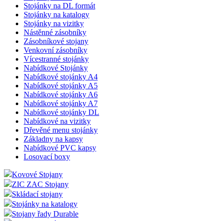
Stojánky na DL formát
Stojánky na katalogy
Stojánky na vizitky
Nástěnné zásobníky
Zásobníkové stojany
Venkovní zásobníky
Vícestranné stojánky
Nabídkové Stojánky
Nabídkové stojánky A4
Nabídkové stojánky A5
Nabídkové stojánky A6
Nabídkové stojánky A7
Nabídkové stojánky DL
Nabídkové na vizitky
Dřevěné menu stojánky
Základny na kapsy
Nabídkové PVC kapsy
Losovací boxy
Kovové Stojany
ZIC ZAC Stojany
Skládací stojany
Stojánky na katalogy
Stojany řady Durable