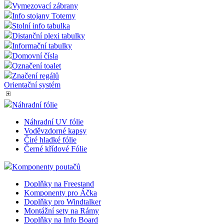
Vymezovací zábrany
Info stojany Totemy
Stolní info tabulka
Distanční plexi tabulky
Informační tabulky
Domovní čísla
Označení toalet
Značení regálů
Orientační systém
Náhradní fólie
Náhradní UV fólie
Voděvzdorné kapsy
Čiré hladké fólie
Černé křídové Fólie
Komponenty poutačů
Doplňky na Freestand
Komponenty pro Áčka
Doplňky pro Windtalker
Montážní sety na Rámy
Doplňky na Info Board