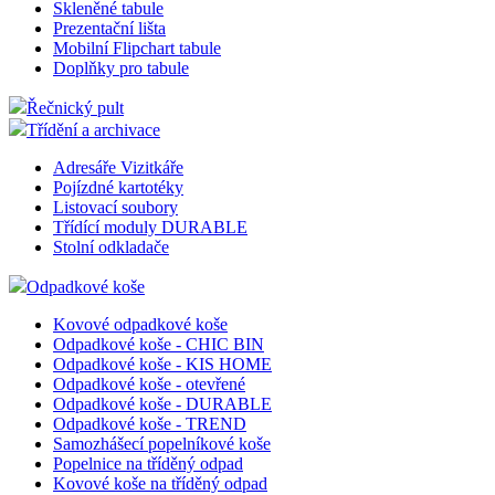
Skleněné tabule
Prezentační lišta
Mobilní Flipchart tabule
Doplňky pro tabule
Řečnický pult
Třídění a archivace
Adresáře Vizitkáře
Pojízdné kartotéky
Listovací soubory
Třídící moduly DURABLE
Stolní odkladače
Odpadkové koše
Kovové odpadkové koše
Odpadkové koše - CHIC BIN
Odpadkové koše - KIS HOME
Odpadkové koše - otevřené
Odpadkové koše - DURABLE
Odpadkové koše - TREND
Samozhášecí popelníkové koše
Popelnice na tříděný odpad
Kovové koše na tříděný odpad