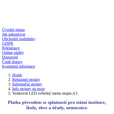
Úvodní strana
Jak nakupovat
Obchodní podmínky
GDPR
Reklamace
Online platby
Dopravné
Časté dotazy
Kontaktní informace
Home
Reklamní stojany
Informační stojany
Info stojany na noze
Venkovní LED světelný menu stojan A3
Platba převodem se splatností pro státní instituce,
školy, obce a úřady, nemocnice.