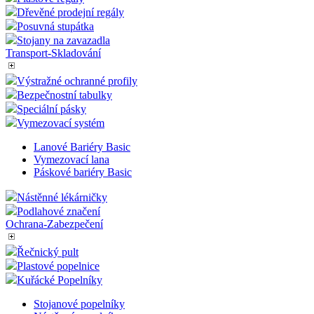
Dřevěné prodejní regály
Posuvná stupátka
Stojany na zavazadla
Transport-Skladování
Výstražné ochranné profily
Bezpečnostní tabulky
Speciální pásky
Vymezovací systém
Lanové Bariéry Basic
Vymezovací lana
Páskové bariéry Basic
Nástěnné lékárničky
Podlahové značení
Ochrana-Zabezpečení
Řečnický pult
Plastové popelnice
Kuřácké Popelníky
Stojanové popelníky