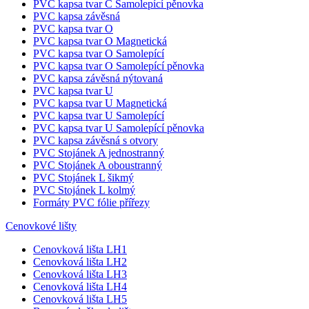
PVC kapsa tvar C Samolepící pěnovka
PVC kapsa závěsná
PVC kapsa tvar O
PVC kapsa tvar O Magnetická
PVC kapsa tvar O Samolepící
PVC kapsa tvar O Samolepící pěnovka
PVC kapsa závěsná nýtovaná
PVC kapsa tvar U
PVC kapsa tvar U Magnetická
PVC kapsa tvar U Samolepící
PVC kapsa tvar U Samolepící pěnovka
PVC kapsa závěsná s otvory
PVC Stojánek A jednostranný
PVC Stojánek A oboustranný
PVC Stojánek L šikmý
PVC Stojánek L kolmý
Formáty PVC fólie přířezy
Cenovkové lišty
Cenovková lišta LH1
Cenovková lišta LH2
Cenovková lišta LH3
Cenovková lišta LH4
Cenovková lišta LH5