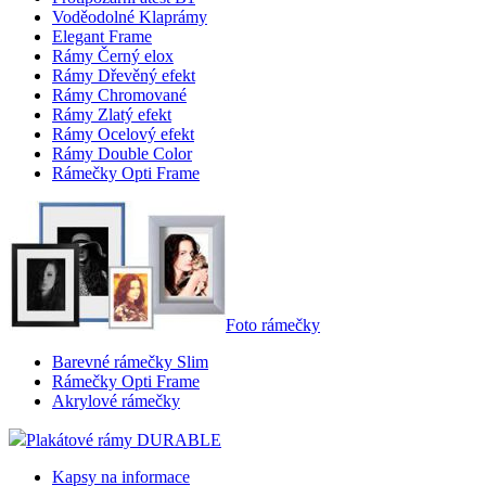
Voděodolné Klaprámy
Elegant Frame
Rámy Černý elox
Rámy Dřevěný efekt
Rámy Chromované
Rámy Zlatý efekt
Rámy Ocelový efekt
Rámy Double Color
Rámečky Opti Frame
Foto rámečky
Barevné rámečky Slim
Rámečky Opti Frame
Akrylové rámečky
Plakátové rámy DURABLE
Kapsy na informace