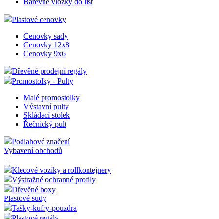
Barevné vložky do lišt
Plastové cenovky
Cenovky sady
Cenovky 12x8
Cenovky 9x6
Dřevěné prodejní regály
Promostolky - Pulty
Malé promostolky
Výstavní pulty
Skládací stolek
Řečnický pult
Podlahové značení
Vybavení obchodů
Klecové vozíky a rollkontejnery
Výstražné ochranné profily
Dřevěné boxy
Plastové sudy
Tašky-kufry-pouzdra
Plastové regály