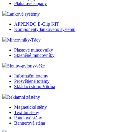
Plakátové stojany
Lankové systémy
APPENDO E-Clip KIT
Komponenty lankového systému
Mincovníky-Tácy
Plastové mincovníky
Skleněné mincovníky
Sloupy-pylony-věže
Informační totemy
Prosvětlené totemy
Skládací sloup Vitrína
Reklamní zástěny
Magnetické stěny
Textilní stěny
Panelové stěny
Bannerová stěna