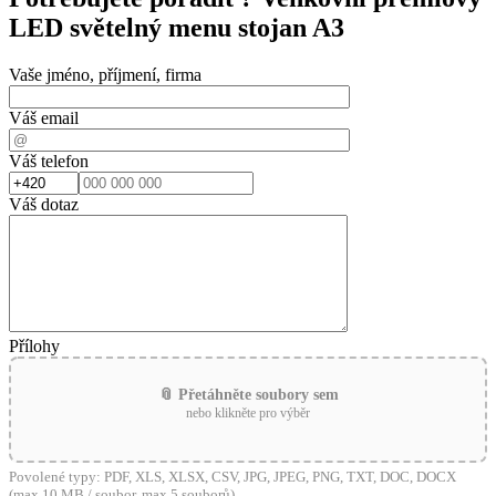
LED světelný menu stojan A3
Vaše jméno, příjmení, firma
Váš email
Váš telefon
Váš dotaz
Přílohy
📎 Přetáhněte soubory sem
nebo klikněte pro výběr
Povolené typy: PDF, XLS, XLSX, CSV, JPG, JPEG, PNG, TXT, DOC, DOCX
(max 10 MB / soubor, max 5 souborů)