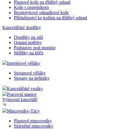
Plastové koše na tříděný odpad
Koše s popelníkem
Bezdotykové odpadkové koše
Příslušenství ke košům na tříděný odpad
Kancelářské doplňky
Doplňky na stůl
Ostatní potřeby
Podstavec pod monitor
Skříňky na klíče
Interiérové věšáky
Stojanové věšáky
Stojany na deštníky
Kancelářské vozíky
Pracovní stanice
Vybavení kanceláří
Mincovníky-Tácy
Plastové mincovníky
Skleněné mincovníky