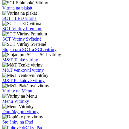
Vitrína na plakát
SCT - LED vitrína
SCT Vitríny Premium
SCT Vitríny Světelné
Stojan pro SCT a SCL vitríny
M&T Tenké vitríny
M&T venkovní vitríny
M&T Plakátové vitríny
Vitríny na Menu
Menu Vitrínky
Doplňky pro vitríny
Stojánky na iPad
Pultové držáky iPad