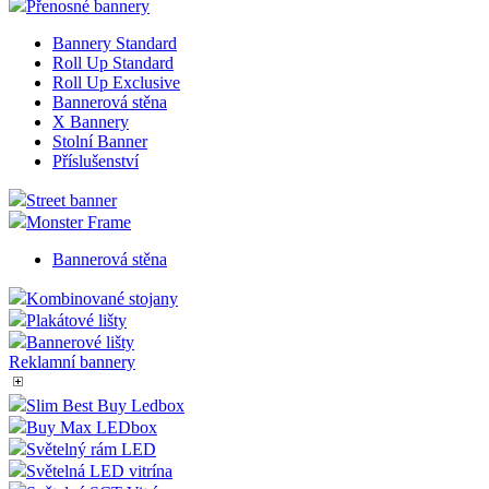
Přenosné bannery
Bannery Standard
Roll Up Standard
Roll Up Exclusive
Bannerová stěna
X Bannery
Stolní Banner
Příslušenství
Street banner
Monster Frame
Bannerová stěna
Kombinované stojany
Plakátové lišty
Bannerové lišty
Reklamní bannery
Slim Best Buy Ledbox
Buy Max LEDbox
Světelný rám LED
Světelná LED vitrína