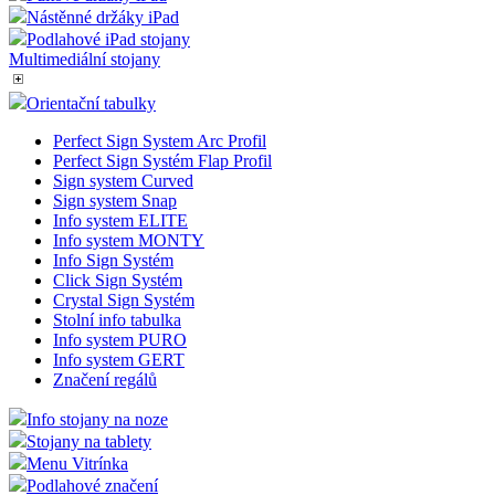
Nástěnné držáky iPad
Podlahové iPad stojany
Multimediální stojany
Orientační tabulky
Perfect Sign System Arc Profil
Perfect Sign Systém Flap Profil
Sign system Curved
Sign system Snap
Info system ELITE
Info system MONTY
Info Sign Systém
Click Sign Systém
Crystal Sign Systém
Stolní info tabulka
Info system PURO
Info system GERT
Značení regálů
Info stojany na noze
Stojany na tablety
Menu Vitrínka
Podlahové značení