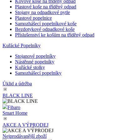
Kovové koše na tříděný odpad
Plastové koše na tříděný odpad
Stojany na odpadkové pytle
Plastové popelnice
Samozhášecí popelníkové koše
Bezdotykové odpadkové koše
Příslušenství ke košům na tříděný odpad
Kuřácké Popelníky
Stojanové popelníky
Nástěnné popelníky
Kuřácké stolky
Samozhášecí popelníky
Úklid a údržba
BLACK LINE
Fibaro
Smart Home
AKCE A VÝPRODEJ
Nejprodávanější zboží