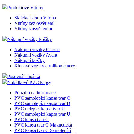
Produktové Vitríny
Skládací sloup Vitrína
Vitríny bez osvětlení
Vitríny s osvětlením
Nákupní vozíky-košíky
Nákupní vozíky Classic
Nákupní vozíky Avant
Nákupní košíky
Klecové vozíky a rollkontejnery
Posuvná stupátka
Nabídkové PVC kapsy
Pouzdra na informace
PVC samolepící kapsa tvar C
PVC samolepící kapsa tvar D
PVC nelepící kapsa tvar U
PVC samolepící kapsa tvar U
PVC kapsa tvar C
PVC kapsa tvar C Magnetická
PVC kapsa tvar C Samolepící