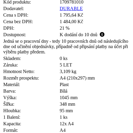
Kód produktu:
1709781010
Dodavatel:
DURABLE
Cena s DPH:
1 795,64 Kč
Cena bez DPH:
1 484,00 Kč
DPH:
21 %
Dostupnost:
K dodání do 10 dnů
Jedná se o pracovní dny - tedy 10 pracovních dnů od následujícího
dne od učinění objednávky, případně od připsání platby na účet při
výběru platby předem.
Skladem:
0 ks
Záruka:
5 LET
Hmotnost Netto:
3,109 kg
Rozměr prospektu:
A4 (210x297) mm
Materiál:
Plast
Barva:
Bílá
Výška:
1045 mm
Šířka:
348 mm
Hloubka:
95 mm
1 Balení:
1 ks
Kapacita:
12x A4
Formát:
A4