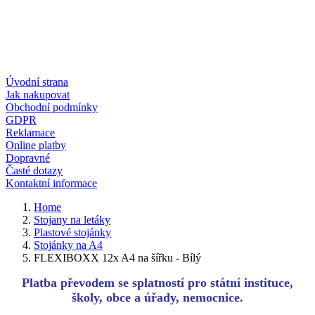
Úvodní strana
Jak nakupovat
Obchodní podmínky
GDPR
Reklamace
Online platby
Dopravné
Časté dotazy
Kontaktní informace
Home
Stojany na letáky
Plastové stojánky
Stojánky na A4
FLEXIBOXX 12x A4 na šířku - Bílý
Platba převodem se splatností pro státní instituce,
školy, obce a úřady, nemocnice.