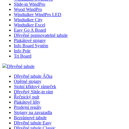
Slide-in WindPro
Wood WindPro
Windtalker WindPro LED
Windtalker City
Windtalker Excel
Easy Go A Board
Dřevěné popisovatelné tabule
Plakátové stojany
Info Board Systém
Info Pole
Tri Board
Dřevěné tabule
Dřevěné tabule Áčka
Opěrné stojany
Stolní křídový rámeček
Dřevěný Slide-in rám
Řečnický pult
Plakátové lišty
Prodejní regály
Stojany na zavazadla
Bezrámové tabule
Dřevěné tabule Easy
Dřevěné tabule Classic