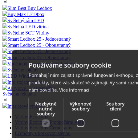
Slim Best Buy Ledbox
Buy Max LEDbox
Světelný rám LED
Světelná LED vitrína
Světelné SCT Vitríny
Smart Ledbox 25 - Jednostranný
Smart Ledbox 25 - Oboustranný
Smart Ledbox 35 - Jednostranný
Smart Ledbox 35 - Oboustranný
Používáme soubory cookie
Voděodolný uzamykatelný Ledbox
Světelné totemy
Pomáhají nám zajistit správné fungování e-shopu, z
LED Windtalker
produkty, které vás skutečně zajímají. Vy sami roz
Info stojany na noze
Akrylové LED rámečky
nám povolíte.
Více informací
Světelná reklama
Nezbytně
Výkonové
Soubory
Interiérové vitríny
nutné
soubory
cílení
soubory
Vitríny Economy
Vitríny Economy Protipožární Atest
Vitríny Economy Černé rámy
Economy s korkovou stěnou