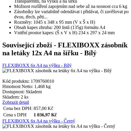
Transparentní, na výšku a na šířku
Možnost rozšíření zapojením nad sebe až na nosnost cca 6 kg
Zásobníky lze variabilně odendávat i přidávat, či zavěšovat po
dvou, třech, pěti...
Rozměry: 1045 x 348 x 95 mm (V x Š x H)
Obsah kapes zhruba: 200 listů (135g) formátu A4
Vnitřní prostor kapes: (Š x V x H) 234 x 297 x 24 mm
Související zboží
- FLEXIBOXX zásobník
na letáky 12x A4 na šířku - Bílý
FLEXIBOXX 6x A4 na výšku - Bílý
Kód produktu: 1709760010
Hmotnost Netto:
1,468 kg
Dostupnost:
Skladem
Skladem: 2 ks
Zobrazit detail
Cena bez DPH:
857,00
Kč
Cena s DPH
1 036,97
Kč
FLEXIBOXX 6x A4 na výšku - Černý