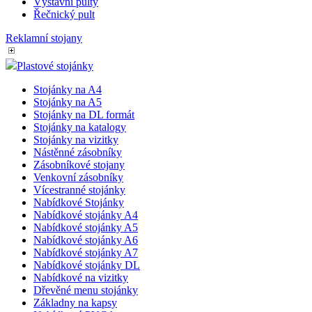
Výstavní pulty
Řečnický pult
Reklamní stojany
Plastové stojánky
Stojánky na A4
Stojánky na A5
Stojánky na DL formát
Stojánky na katalogy
Stojánky na vizitky
Nástěnné zásobníky
Zásobníkové stojany
Venkovní zásobníky
Vícestranné stojánky
Nabídkové Stojánky
Nabídkové stojánky A4
Nabídkové stojánky A5
Nabídkové stojánky A6
Nabídkové stojánky A7
Nabídkové stojánky DL
Nabídkové na vizitky
Dřevěné menu stojánky
Základny na kapsy