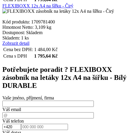
FLEXIBOXX 12x A4 na šířku - Čirý
Kód produktu: 1709781400
Hmotnost Netto:
3,109 kg
Dostupnost:
Skladem
Skladem: 1 ks
Zobrazit detail
Cena bez DPH:
1 484,00
Kč
Cena s DPH
1 795,64
Kč
Potřebujete poradit ?
FLEXIBOXX
zásobník na letáky 12x A4 na šířku - Bílý
DURABLE
Vaše jméno, příjmení, firma
Váš email
Váš telefon
Váš dotaz