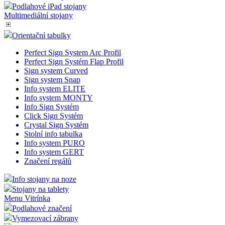
nák
Podlahové iPad stojany
Multimediální stojany
shop5_pocitadlo
.eshop.az-
4
Poč
reklama.cz
týdny
slo
2 dny
a r
Orientační tabulky
Google Privacy Poli
__cf_bm
29
Ten
Cloudflare
minut
roz
Inc.
Perfect Sign System Arc Profil
56
web
.heureka.cz
Perfect Sign Systém Flap Profil
sekund
pla
Sign system Curved
web
Sign system Snap
nastav_lang
.eshop.az-
4
esh
Info system ELITE
reklama.cz
týdny
jaz
Info system MONTY
2 dny
Info Sign Systém
VISITOR_PRIVACY_METADATA
5
Ten
Click Sign Systém
YouTube
měsíců
sou
.youtube.com
Crystal Sign Systém
4
jej
Stolní info tabulka
týdny
úda
Info system PURO
zás
nast
Info system GERT
pre
Značení regálů
res
Info stojany na noze
mena
.eshop.az-
4
esh
reklama.cz
týdny
kte
Stojany na tablety
2 dny
Menu Vitrínka
CookieScriptConsent
2
Ten
Podlahové značení
CookieScript
měsíce
Coo
eshop.az-
Vymezovací zábrany
pře
reklama.cz