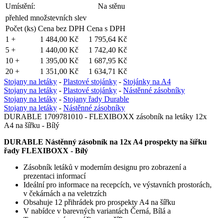
Umístění:
Na stěnu
přehled množstevních slev
Počet (ks)
Cena bez DPH
Cena s DPH
1 +
1 484,00 Kč
1 795,64 Kč
5 +
1 440,00 Kč
1 742,40 Kč
10 +
1 395,00 Kč
1 687,95 Kč
20 +
1 351,00 Kč
1 634,71 Kč
Stojany na letáky
-
Plastové stojánky
-
Stojánky na A4
Stojany na letáky
-
Plastové stojánky
-
Nástěnné zásobníky
Stojany na letáky
-
Stojany řady Durable
Stojany na letáky
-
Nástěnné zásobníky
DURABLE 1709781010 - FLEXIBOXX zásobník na letáky 12x
A4 na šířku - Bílý
DURABLE Nástěnný zásobník na 12x A4 prospekty na šířku
řady FLEXIBOXX - Bílý
Zásobník letáků v moderním designu pro zobrazení a
prezentaci informací
Ideální pro informace na recepcích, ve výstavních prostorách,
v čekárnách a na veletrzích
Obsahuje 12 přihrádek pro prospekty A4 na šířku
V nabídce v barevných variantách Černá, Bílá a