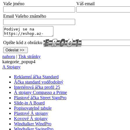
Vaše jméno
Váš email
Email Vašeho známého
Opište kód z obrázku
nahoru
|
Tisk stránky
kategorie_popup4
A Stojany
Reklamní áčka Standard
Áčka standard voděodolný
Interiérová áčka profil 25
Á stojany Compasso a Prime
Plastové áčka Street SignPro
Slide-in A Board
Popisovatelné tabule
Plastové Á stojany
Kovové Á stojany
Windtalker WindPro
Windtalker SwingPro