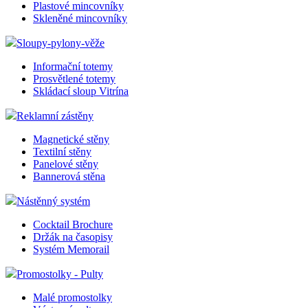
Plastové mincovníky
Skleněné mincovníky
Sloupy-pylony-věže
Informační totemy
Prosvětlené totemy
Skládací sloup Vitrína
Reklamní zástěny
Magnetické stěny
Textilní stěny
Panelové stěny
Bannerová stěna
Nástěnný systém
Cocktail Brochure
Držák na časopisy
Systém Memorail
Promostolky - Pulty
Malé promostolky