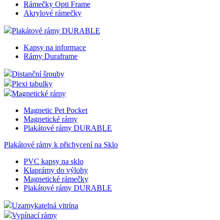
Rámečky Opti Frame
Akrylové rámečky
Plakátové rámy DURABLE
Kapsy na informace
Rámy Duraframe
Distanční šrouby
Plexi tabulky
Magnetické rámy
Magnetic Pet Pocket
Magnetické rámy
Plakátové rámy DURABLE
Plakátové rámy k přichycení na Sklo
PVC kapsy na sklo
Klaprámy do výlohy
Magnetické rámečky
Plakátové rámy DURABLE
Uzamykatelná vitrína
Vypínací rámy