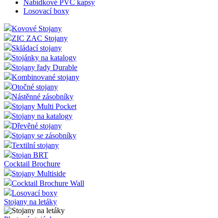
Nabídkové PVC kapsy
Losovací boxy
Kovové Stojany
ZIC ZAC Stojany
Skládací stojany
Stojánky na katalogy
Stojany řady Durable
Kombinované stojany
Otočné stojany
Nástěnné zásobníky
Stojany Multi Pocket
Stojany na katalogy
Dřevěné stojany
Stojany se zásobníky
Textilní stojany
Stojan BRT
Cocktail Brochure
Stojany Multiside
Cocktail Brochure Wall
Losovací boxy
Stojany na letáky