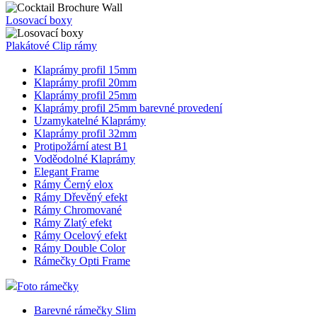
Losovací boxy
Plakátové Clip rámy
Klaprámy profil 15mm
Klaprámy profil 20mm
Klaprámy profil 25mm
Klaprámy profil 25mm barevné provedení
Uzamykatelné Klaprámy
Klaprámy profil 32mm
Protipožární atest B1
Voděodolné Klaprámy
Elegant Frame
Rámy Černý elox
Rámy Dřevěný efekt
Rámy Chromované
Rámy Zlatý efekt
Rámy Ocelový efekt
Rámy Double Color
Rámečky Opti Frame
Foto rámečky
Barevné rámečky Slim