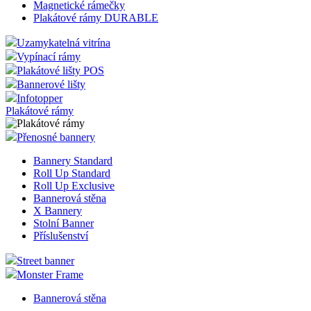
Magnetické rámečky
Plakátové rámy DURABLE
Uzamykatelná vitrína
Vypínací rámy
Plakátové lišty POS
Bannerové lišty
Infotopper
Plakátové rámy
Přenosné bannery
Bannery Standard
Roll Up Standard
Roll Up Exclusive
Bannerová stěna
X Bannery
Stolní Banner
Příslušenství
Street banner
Monster Frame
Bannerová stěna