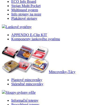
ECO Info Board
Stojan Multi Pocket
Multistand system
Info stojany na noze
Plakátové stojany
Lankové systémy
APPENDO E-Clip KIT
Komponenty lankového systému
Mincovníky-Tácy
Plastové mincovníky
Skleněné mincovníky
Sloupy-pylony-věže
Informační totemy
Prosvětlené totemy