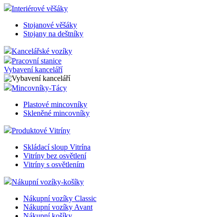
Kancelářské doplňky
Doplňky na stůl
Ostatní potřeby
Podstavec pod monitor
Skříňky na klíče
Interiérové věšáky
Stojanové věšáky
Stojany na deštníky
Kancelářské vozíky
Pracovní stanice
Vybavení kanceláří
Mincovníky-Tácy
Plastové mincovníky
Skleněné mincovníky
Produktové Vitríny
Skládací sloup Vitrína