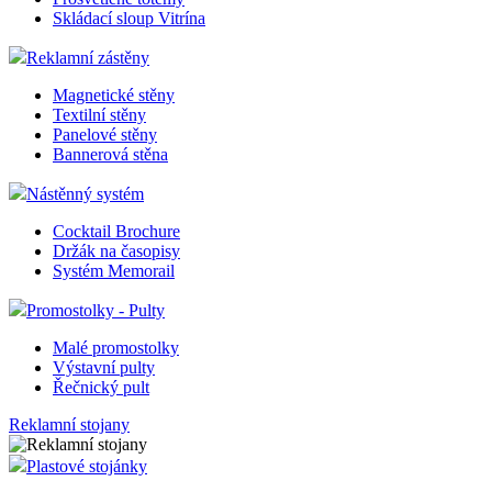
Skládací sloup Vitrína
Reklamní zástěny
Magnetické stěny
Textilní stěny
Panelové stěny
Bannerová stěna
Nástěnný systém
Cocktail Brochure
Držák na časopisy
Systém Memorail
Promostolky - Pulty
Malé promostolky
Výstavní pulty
Řečnický pult
Reklamní stojany
Plastové stojánky