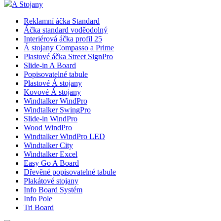
A Stojany
Reklamní áčka Standard
Áčka standard voděodolný
Interiérová áčka profil 25
Á stojany Compasso a Prime
Plastové áčka Street SignPro
Slide-in A Board
Popisovatelné tabule
Plastové Á stojany
Kovové Á stojany
Windtalker WindPro
Windtalker SwingPro
Slide-in WindPro
Wood WindPro
Windtalker WindPro LED
Windtalker City
Windtalker Excel
Easy Go A Board
Dřevěné popisovatelné tabule
Plakátové stojany
Info Board Systém
Info Pole
Tri Board