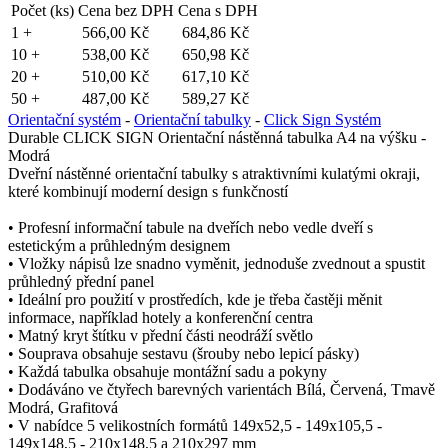
Počet (ks)
Cena bez DPH
Cena s DPH
1 +
566,00 Kč
684,86 Kč
10 +
538,00 Kč
650,98 Kč
20 +
510,00 Kč
617,10 Kč
50 +
487,00 Kč
589,27 Kč
Orientační systém
-
Orientační tabulky
-
Click Sign Systém
Durable CLICK SIGN Orientační nástěnná tabulka A4 na výšku -
Modrá
Dveřní nástěnné orientační tabulky s atraktivními kulatými okraji,
které kombinují moderní design s funkčností
• Profesní informační tabule na dveřích nebo vedle dveří s
estetickým a průhledným designem
• Vložky nápisů lze snadno vyměnit, jednoduše zvednout a spustit
průhledný přední panel
• Ideální pro použití v prostředích, kde je třeba častěji měnit
informace, například hotely a konferenční centra
• Matný kryt štítku v přední části neodráží světlo
• Souprava obsahuje sestavu (šrouby nebo lepicí pásky)
• Každá tabulka obsahuje montážní sadu a pokyny
• Dodáváno ve čtyřech barevných varientách Bílá, Červená, Tmavě
Modrá, Grafitová
• V nabídce 5 velikostních formátů 149x52,5 - 149x105,5 -
149x148,5 - 210x148,5 a 210x297 mm