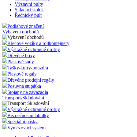
Cenovky sady
Cenovky 12x8
Cenovky 9x6
Dřevěné prodejní regály
Promostolky - Pulty
Malé promostolky
Výstavní pulty
Skládací stolek
Řečnický pult
Podlahové značení
Vybavení obchodů
Klecové vozíky a rollkontejnery
Výstražné ochranné profily
Dřevěné boxy
Plastové sudy
Tašky-kufry-pouzdra
Plastové regály
Dřevěné prodejní regály
Posuvná stupátka
Stojany na zavazadla