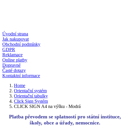
Úvodní strana
Jak nakupovat
Obchodní podmínky
GDPR
Reklamace
Online platby
Dopravné
Časté dotazy
Kontaktní informace
Home
Orientační systém
Orientační tabulky
Click Sign Systém
CLICK SIGN A4 na výšku - Modrá
Platba převodem se splatností pro státní instituce,
školy, obce a úřady, nemocnice.