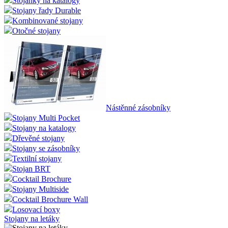
Stojánky na katalogy
Stojany řady Durable
Kombinované stojany
Otočné stojany
Nástěnné zásobníky
Stojany Multi Pocket
Stojany na katalogy
Dřevěné stojany
Stojany se zásobníky
Textilní stojany
Stojan BRT
Cocktail Brochure
Stojany Multiside
Cocktail Brochure Wall
Losovací boxy
Stojany na letáky