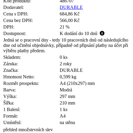
Kód produktu:
486707
Dodavatel:
DURABLE
Cena s DPH:
684,86 Kč
Cena bez DPH:
566,00 Kč
DPH:
21 %
Dostupnost:
K dodání do 10 dnů
Jedná se o pracovní dny - tedy 10 pracovních dnů od následujícího
dne od učinění objednávky, případně od připsání platby na účet při
výběru platby předem.
Skladem:
0 ks
Záruka:
2 roky
Značka:
DURABLE
Hmotnost Netto:
0,599 kg
Rozměr prospektu:
A4 (210x297) mm
Barva:
Modrá
Výška:
297 mm
Šířka:
210 mm
1 Balení:
1 ks
Formát:
A4
Umístění:
na stěnu
přehled množstevních slev