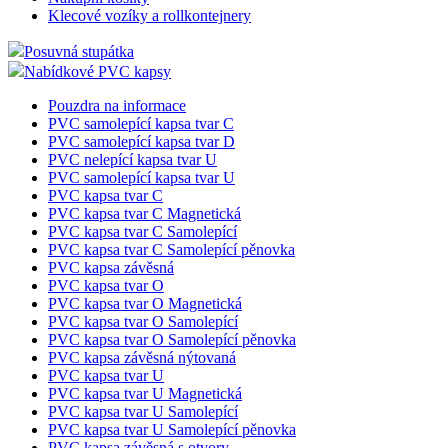
Vitríny bez osvětlení
Vitríny s osvětlením
Nákupní vozíky-košíky
Nákupní vozíky Classic
Nákupní vozíky Avant
Nákupní košíky
Klecové vozíky a rollkontejnery
Posuvná stupátka
Nabídkové PVC kapsy
Pouzdra na informace
PVC samolepící kapsa tvar C
PVC samolepící kapsa tvar D
PVC nelepící kapsa tvar U
PVC samolepící kapsa tvar U
PVC kapsa tvar C
PVC kapsa tvar C Magnetická
PVC kapsa tvar C Samolepící
PVC kapsa tvar C Samolepící pěnovka
PVC kapsa závěsná
PVC kapsa tvar O
PVC kapsa tvar O Magnetická