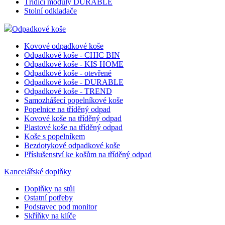
Řečnický pult
Třídění a archivace
Adresáře Vizitkáře
Pojízdné kartotéky
Listovací soubory
Třídící moduly DURABLE
Stolní odkladače
Odpadkové koše
Kovové odpadkové koše
Odpadkové koše - CHIC BIN
Odpadkové koše - KIS HOME
Odpadkové koše - otevřené
Odpadkové koše - DURABLE
Odpadkové koše - TREND
Samozhášecí popelníkové koše
Popelnice na tříděný odpad
Kovové koše na tříděný odpad
Plastové koše na tříděný odpad
Koše s popelníkem
Bezdotykové odpadkové koše
Příslušenství ke košům na tříděný odpad