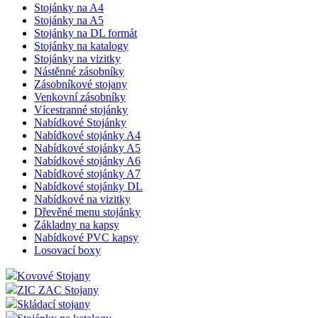
Stojánky na A4
Stojánky na A5
Stojánky na DL formát
Stojánky na katalogy
Stojánky na vizitky
Nástěnné zásobníky
Zásobníkové stojany
Venkovní zásobníky
Vícestranné stojánky
Nabídkové Stojánky
Nabídkové stojánky A4
Nabídkové stojánky A5
Nabídkové stojánky A6
Nabídkové stojánky A7
Nabídkové stojánky DL
Nabídkové na vizitky
Dřevěné menu stojánky
Základny na kapsy
Nabídkové PVC kapsy
Losovací boxy
Kovové Stojany
ZIC ZAC Stojany
Skládací stojany