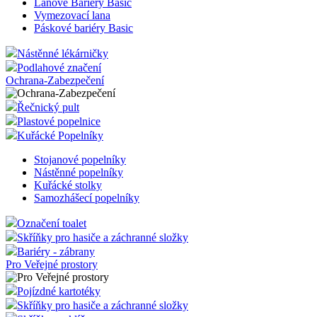
Transport-Skladování
Výstražné ochranné profily
Bezpečnostní tabulky
Speciální pásky
Vymezovací systém
Lanové Bariéry Basic
Vymezovací lana
Páskové bariéry Basic
Nástěnné lékárničky
Podlahové značení
Ochrana-Zabezpečení
Řečnický pult
Plastové popelnice
Kuřácké Popelníky
Stojanové popelníky
Nástěnné popelníky
Kuřácké stolky
Samozhášecí popelníky