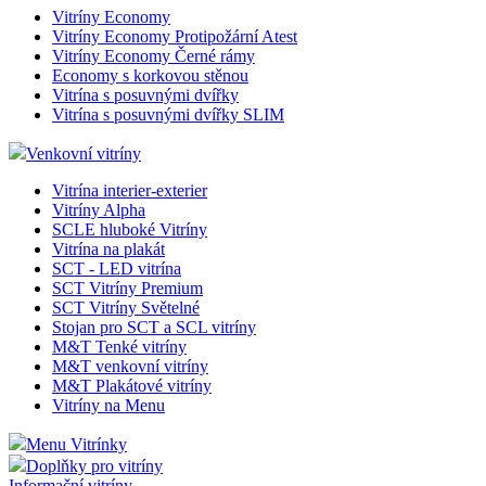
Vitríny Economy
Vitríny Economy Protipožární Atest
Vitríny Economy Černé rámy
Economy s korkovou stěnou
Vitrína s posuvnými dvířky
Vitrína s posuvnými dvířky SLIM
Venkovní vitríny
Vitrína interier-exterier
Vitríny Alpha
SCLE hluboké Vitríny
Vitrína na plakát
SCT - LED vitrína
SCT Vitríny Premium
SCT Vitríny Světelné
Stojan pro SCT a SCL vitríny
M&T Tenké vitríny
M&T venkovní vitríny
M&T Plakátové vitríny
Vitríny na Menu
Menu Vitrínky
Doplňky pro vitríny
Informační vitríny