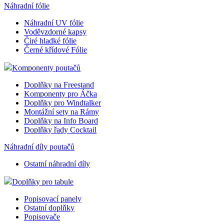
Náhradní fólie
Náhradní UV fólie
Voděvzdorné kapsy
Čiré hladké fólie
Černé křídové Fólie
Komponenty poutačů
Doplňky na Freestand
Komponenty pro Áčka
Doplňky pro Windtalker
Montážní sety na Rámy
Doplňky na Info Board
Doplňky řady Cocktail
Náhradní díly poutačů