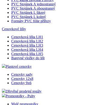
PVC kapsa tvar O Samolepící
PVC kapsa tvar O Samolepící pěnovka
PVC kapsa závěsná nýtovaná
PVC kapsa tvar U
PVC kapsa tvar U Magnetická
PVC kapsa tvar U Samolepící
PVC kapsa tvar U Samolepící pěnovka
PVC kapsa závěsná s otvory
PVC Stojánek A jednostranný
PVC Stojánek A oboustranný
PVC Stojánek L šikmý
PVC Stojánek L kolmý
Formáty PVC fólie přířezy
Cenovkové lišty
Cenovková lišta LH1
Cenovková lišta LH2
Cenovková lišta LH3
Cenovková lišta LH4
Cenovková lišta LH5
Barevné vložky do lišt
Plastové cenovky