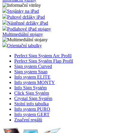
Stojánky na iPad
Pultové držáky iPad
Nástěnné držáky iPad
Podlahové iPad stojany
Multimediální stojany
Orientační tabulky
Perfect Sign System Arc Profil
Perfect Sign Systém Flap Profil
Sign system Curved
Sign system Snap
Info system ELITE
Info system MONTY
Info Sign Systém
Click Sign Systém
Crystal Sign Systém
Stolní info tabulka
Info system PURO
Info system GERT
Značení regálů