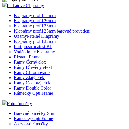
Plakátové Clip rámy
Klaprámy profil 15mm
Klaprámy profil 20mm
Klaprámy profil 25mm
Klaprámy profil 25mm barevné provedení
Uzamykatelné Klaprámy
Klaprámy profil 32mm
Protipožární atest B1
Voděodolné Klaprámy
Elegant Frame
Rámy Černý elox
Rámy Dřevěný efekt
Rámy Chromované
Rámy Zlatý efekt
Rámy Ocelový efekt
Rámy Double Color
Rámečky Opti Frame
Foto rámečky
Barevné rámečky Slim
Rámečky Opti Frame
Akrylové rámečky