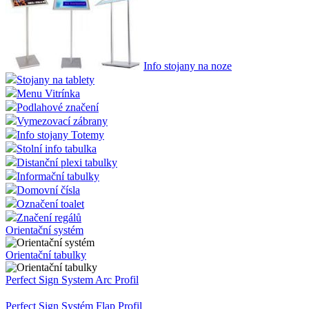
Info stojany na noze
Stojany na tablety
Menu Vitrínka
Podlahové značení
Vymezovací zábrany
Info stojany Totemy
Stolní info tabulka
Distanční plexi tabulky
Informační tabulky
Domovní čísla
Označení toalet
Značení regálů
Orientační systém
Orientační tabulky
Perfect Sign System Arc Profil
Perfect Sign Systém Flap Profil