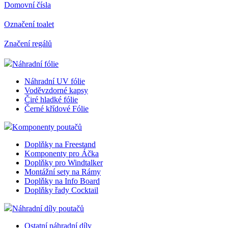
Domovní čísla
Označení toalet
Značení regálů
Náhradní fólie
Náhradní UV fólie
Voděvzdorné kapsy
Čiré hladké fólie
Černé křídové Fólie
Komponenty poutačů
Doplňky na Freestand
Komponenty pro Áčka
Doplňky pro Windtalker
Montážní sety na Rámy
Doplňky na Info Board
Doplňky řady Cocktail
Náhradní díly poutačů
Ostatní náhradní díly