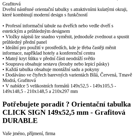
Grafitová
Dveřní nástěnné orientační tabulky s atraktivními kulatými okraji,
které kombinují moderní design s funkčností
• Profesní informační tabule na dveřích nebo vedle dveří s
estetickým a průhledným designem
• Vložky nápisů lze snadno vyměnit, jednoduše zvednout a spustit
průhledný přední panel
• Ideální pro použití v prostředích, kde je třeba častěji měnit
informace, například hotely a konferenční centra
• Matný kryt štítku v přední části neodráží světlo
• Souprava obsahuje sestavu (šrouby nebo lepicí pásky)
• Každá tabulka obsahuje montážní sadu a pokyny
• Dodáváno ve čtyřech barevných varientách Bílá, Červená, Tmavě
Modrá, Grafitová
• V nabídce 5 velikostních formátů 149x52,5 - 149x105,5 -
149x148,5 - 210x148,5 a 210x297 mm
Potřebujete poradit ?
Orientační tabulka
CLICK SIGN 149x52,5 mm - Grafitová
DURABLE
Vaše jméno, příjmení, firma