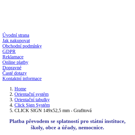
Úvodní strana
Jak nakupovat
Obchodní podmínky
GDPR
Reklamace
Online platby
Dopravné
Časté dotazy
Kontaktní informace
Home
Orientační systém
Orientační tabulky
Click Sign Systém
CLICK SIGN 149x52,5 mm - Grafitová
Platba převodem se splatností pro státní instituce,
školy, obce a úřady, nemocnice.