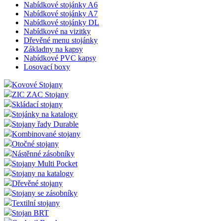
Nabídkové stojánky A6
Nabídkové stojánky A7
Nabídkové stojánky DL
Nabídkové na vizitky
Dřevěné menu stojánky
Základny na kapsy
Nabídkové PVC kapsy
Losovací boxy
Kovové Stojany
ZIC ZAC Stojany
Skládací stojany
Stojánky na katalogy
Stojany řady Durable
Kombinované stojany
Otočné stojany
Nástěnné zásobníky
Stojany Multi Pocket
Stojany na katalogy
Dřevěné stojany
Stojany se zásobníky
Textilní stojany
Stojan BRT