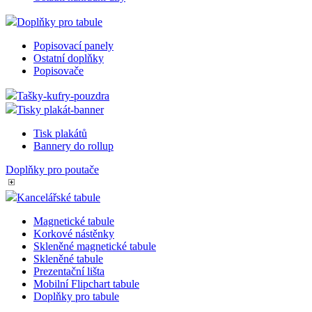
Doplňky pro tabule
Popisovací panely
Ostatní doplňky
Popisovače
Tašky-kufry-pouzdra
Tisky plakát-banner
Tisk plakátů
Bannery do rollup
Doplňky pro poutače
Kancelářské tabule
Magnetické tabule
Korkové nástěnky
Skleněné magnetické tabule
Skleněné tabule
Prezentační lišta
Mobilní Flipchart tabule
Doplňky pro tabule