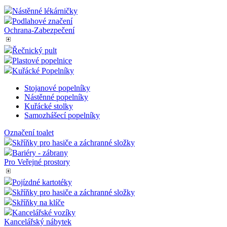
Bezpečnostní tabulky
Speciální pásky
Vymezovací systém
Lanové Bariéry Basic
Vymezovací lana
Páskové bariéry Basic
Nástěnné lékárničky
Podlahové značení
Ochrana-Zabezpečení
Řečnický pult
Plastové popelnice
Kuřácké Popelníky
Stojanové popelníky
Nástěnné popelníky
Kuřácké stolky
Samozhášecí popelníky
Označení toalet
Skříňky pro hasiče a záchranné složky
Bariéry - zábrany