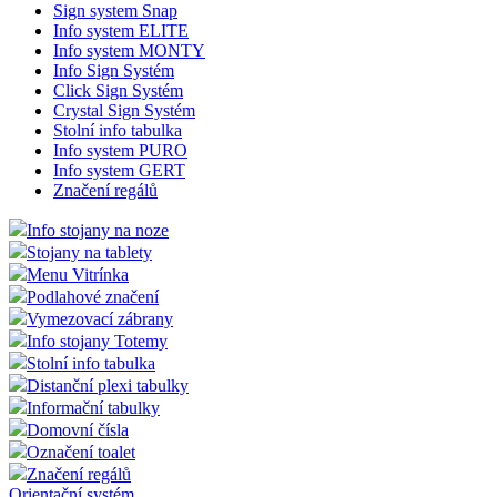
Sign system Snap
Info system ELITE
Info system MONTY
Info Sign Systém
Click Sign Systém
Crystal Sign Systém
Stolní info tabulka
Info system PURO
Info system GERT
Značení regálů
Info stojany na noze
Stojany na tablety
Menu Vitrínka
Podlahové značení
Vymezovací zábrany
Info stojany Totemy
Stolní info tabulka
Distanční plexi tabulky
Informační tabulky
Domovní čísla
Označení toalet
Značení regálů
Orientační systém