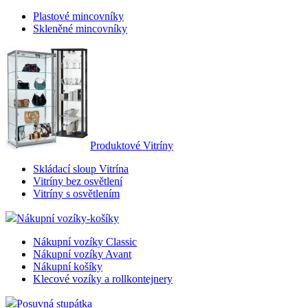
Plastové mincovníky
Skleněné mincovníky
Produktové Vitríny
Skládací sloup Vitrína
Vitríny bez osvětlení
Vitríny s osvětlením
Nákupní vozíky-košíky
Nákupní vozíky Classic
Nákupní vozíky Avant
Nákupní košíky
Klecové vozíky a rollkontejnery
Posuvná stupátka