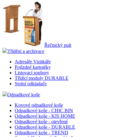
Řečnický pult
Třídění a archivace
Adresáře Vizitkáře
Pojízdné kartotéky
Listovací soubory
Třídící moduly DURABLE
Stolní odkladače
Odpadkové koše
Kovové odpadkové koše
Odpadkové koše - CHIC BIN
Odpadkové koše - KIS HOME
Odpadkové koše - otevřené
Odpadkové koše - DURABLE
Odpadkové koše - TREND