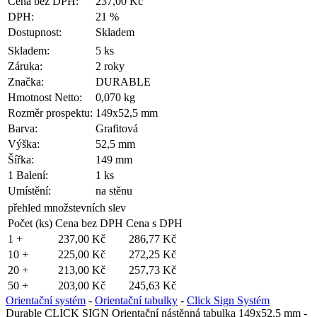
Cena bez DPH:
237,00 Kč
DPH:
21 %
Dostupnost:
Skladem
Skladem:
5 ks
Záruka:
2 roky
Značka:
DURABLE
Hmotnost Netto:
0,070 kg
Rozměr prospektu:
149x52,5 mm
Barva:
Grafitová
Výška:
52,5 mm
Šířka:
149 mm
1 Balení:
1 ks
Umístění:
na stěnu
přehled množstevních slev
Počet (ks)
Cena bez DPH
Cena s DPH
1 +
237,00 Kč
286,77 Kč
10 +
225,00 Kč
272,25 Kč
20 +
213,00 Kč
257,73 Kč
50 +
203,00 Kč
245,63 Kč
Orientační systém
-
Orientační tabulky
-
Click Sign Systém
Durable CLICK SIGN Orientační nástěnná tabulka 149x52,5 mm -