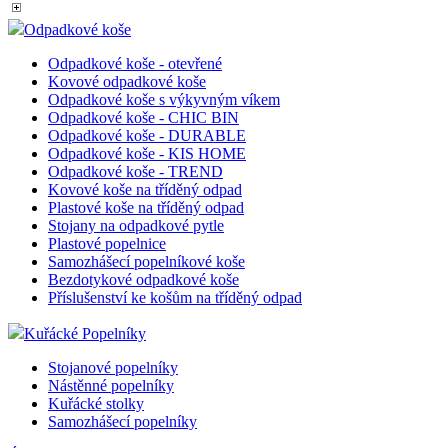
Pro Veřejné prostory
Pojízdné kartotéky
Skříňky pro hasiče a záchranné složky
Skříňky na klíče
Kancelářské vozíky
Kancelářský nábytek
Odpadkové koše
Odpadkové koše - otevřené
Kovové odpadkové koše
Odpadkové koše s výkyvným víkem
Odpadkové koše - CHIC BIN
Odpadkové koše - DURABLE
Odpadkové koše - KIS HOME
Odpadkové koše - TREND
Kovové koše na tříděný odpad
Plastové koše na tříděný odpad
Stojany na odpadkové pytle
Plastové popelnice
Samozhášecí popelníkové koše
Bezdotykové odpadkové koše
Příslušenství ke košům na tříděný odpad