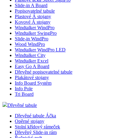
Slide-in A Board
Popisovatelné tabule
Plastové Á stojany
Kovové Á stojany
Windtalker WindPro
Windtalker SwingPro
Slide-in WindPro
Wood WindPro
Windtalker WindPro LED
Windtalker City
Windtalker Excel
Easy Go A Board
Dřevěné popisovatelné tabule
Plakátové stojany
Info Board Systém
Info Pole
Tri Board
Dřevěné tabule
Dřevěné tabule Áčka
Opěrné stojany
Stolní křídový rámeček
Dřevěný Slide-in rám
Řečnický pult