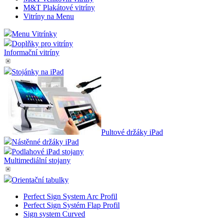
M&T Plakátové vitríny
Vitríny na Menu
Menu Vitrínky
Doplňky pro vitríny
Informační vitríny
Stojánky na iPad
Pultové držáky iPad
Nástěnné držáky iPad
Podlahové iPad stojany
Multimediální stojany
Orientační tabulky
Perfect Sign System Arc Profil
Perfect Sign Systém Flap Profil
Sign system Curved