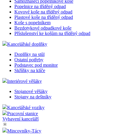
Samozhášecí popelníkové koše
Popelnice na tříděný odpad
Kovové koše na tříděný odpad
Plastové koše na tříděný odpad
Koše s popelníkem
Bezdotykové odpadkové koše
Příslušenství ke košům na tříděný odpad
Kancelářské doplňky
Doplňky na stůl
Ostatní potřeby
Podstavec pod monitor
Skříňky na klíče
Interiérové věšáky
Stojanové věšáky
Stojany na deštníky
Kancelářské vozíky
Pracovní stanice
Vybavení kanceláří
Mincovníky-Tácy