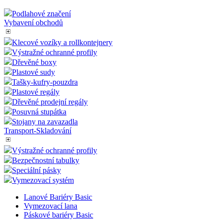
Dřevěné prodejní regály
Promostolky - Pulty
Malé promostolky
Výstavní pulty
Skládací stolek
Řečnický pult
Podlahové značení
Vybavení obchodů
Klecové vozíky a rollkontejnery
Výstražné ochranné profily
Dřevěné boxy
Plastové sudy
Tašky-kufry-pouzdra
Plastové regály
Dřevěné prodejní regály
Posuvná stupátka
Stojany na zavazadla
Transport-Skladování
Výstražné ochranné profily