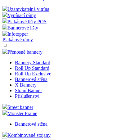
Uzamykatelná vitrína
Vypínací rámy
Plakátové lišty POS
Bannerové lišty
Infotopper
Plakátové rámy
Přenosné bannery
Bannery Standard
Roll Up Standard
Roll Up Exclusive
Bannerová stěna
X Bannery
Stolní Banner
Příslušenství
Street banner
Monster Frame
Bannerová stěna
Kombinované stojany