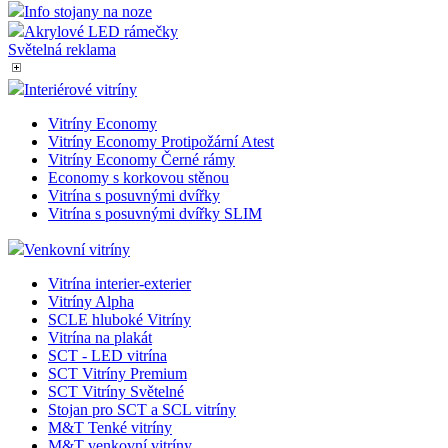
Info stojany na noze
Akrylové LED rámečky
Světelná reklama
Interiérové vitríny
Vitríny Economy
Vitríny Economy Protipožární Atest
Vitríny Economy Černé rámy
Economy s korkovou stěnou
Vitrína s posuvnými dvířky
Vitrína s posuvnými dvířky SLIM
Venkovní vitríny
Vitrína interier-exterier
Vitríny Alpha
SCLE hluboké Vitríny
Vitrína na plakát
SCT - LED vitrína
SCT Vitríny Premium
SCT Vitríny Světelné
Stojan pro SCT a SCL vitríny
M&T Tenké vitríny
M&T venkovní vitríny