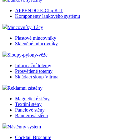
APPENDO E-Clip KIT
Komponenty lankového systému
Mincovníky-Tácy
Plastové mincovníky
Skleněné mincovníky
Sloupy-pylony-věže
Informační totemy
Prosvětlené totemy
Skládací sloup Vitrína
Reklamní zástěny
Magnetické stěny
Textilní stěny
Panelové stěny
Bannerová stěna
Nástěnný systém
Cocktail Brochure