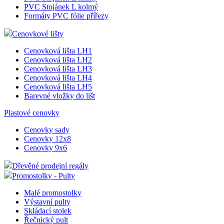
PVC Stojánek L kolmý
Formáty PVC fólie přířezy
Cenovkové lišty
Cenovková lišta LH1
Cenovková lišta LH2
Cenovková lišta LH3
Cenovková lišta LH4
Cenovková lišta LH5
Barevné vložky do lišt
Plastové cenovky
Cenovky sady
Cenovky 12x8
Cenovky 9x6