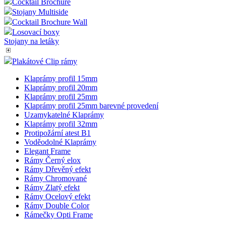
Cocktail Brochure
Stojany Multiside
Cocktail Brochure Wall
Losovací boxy
Stojany na letáky
Plakátové Clip rámy
Klaprámy profil 15mm
Klaprámy profil 20mm
Klaprámy profil 25mm
Klaprámy profil 25mm barevné provedení
Uzamykatelné Klaprámy
Klaprámy profil 32mm
Protipožární atest B1
Voděodolné Klaprámy
Elegant Frame
Rámy Černý elox
Rámy Dřevěný efekt
Rámy Chromované
Rámy Zlatý efekt
Rámy Ocelový efekt
Rámy Double Color
Rámečky Opti Frame