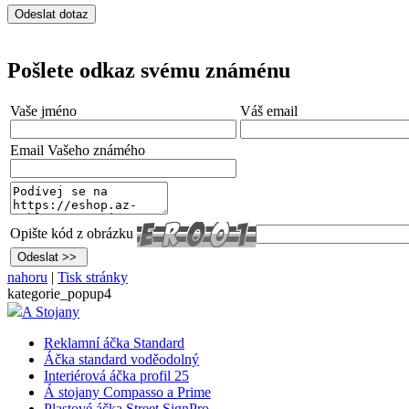
Pošlete odkaz svému známénu
Vaše jméno
Váš email
Email Vašeho známého
Opište kód z obrázku
nahoru
|
Tisk stránky
kategorie_popup4
A Stojany
Reklamní áčka Standard
Áčka standard voděodolný
Interiérová áčka profil 25
Á stojany Compasso a Prime
Plastové áčka Street SignPro