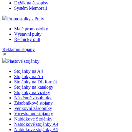
Držák na časopisy
Systém Memorail
Promostolky - Pulty
Malé promostolky
Výstavní pulty
Řečnický pult
Reklamní stojany
Plastové stojánky
Stojánky na A4
Stojánky na A5
Stojánky na DL formát
Stojánky na katalogy
Stojánky na vizitky
Nástěnné zásobníky
Zásobníkové stojany
Venkovní zásobníky
Vícestranné stojánky
Nabídkové Stojánky
Nabídkové stojánky A4
Nabídkové stojánky A5