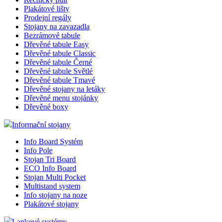
Plakátové lišty
Prodejní regály
Stojany na zavazadla
Bezrámové tabule
Dřevěné tabule Easy
Dřevěné tabule Classic
Dřevěné tabule Černé
Dřevěné tabule Světlé
Dřevěné tabule Tmavé
Dřevěné stojany na letáky
Dřevěné menu stojánky
Dřevěné boxy
Informační stojany
Info Board Systém
Info Pole
Stojan Tri Board
ECO Info Board
Stojan Multi Pocket
Multistand system
Info stojany na noze
Plakátové stojany
Lankové systémy