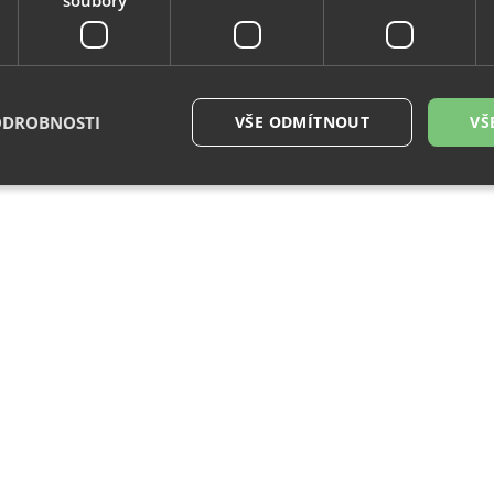
ODROBNOSTI
VŠE ODMÍTNOUT
VŠ
é soubory
Výkonové soubory
Soubory cílení
Funkční soubory
Neza
ry cookie umožňují základní funkce webových stránek, jako je přihlášení uživatele a
zbytně nutných souborů cookie správně používat.
Provider
/
Vyprší
Popis
Doména
29
Tento soubor cookie se používá k rozlišení me
Cloudflare
minut
To je pro web přínosné, aby bylo možné pod
Inc.
54
o používání jejich webových stránek.
.vimeo.com
sekund
.eshop.az-
4
Identifikátor eshopu, který pozná, že se jedn
reklama.cz
týdny
zákazníka, aby byly zajištěné funkce eshopu
2 dny