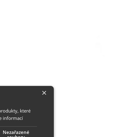
×
produkty, které
e informací
Nezařazené
soubory