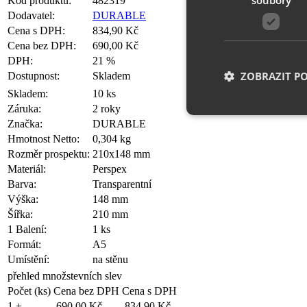
Kód produktu:
482319
Dodavatel:
DURABLE
Cena s DPH:
834,90 Kč
Cena bez DPH:
690,00 Kč
DPH:
21 %
ZOBRAZIT P
Dostupnost:
Skladem
Skladem:
10 ks
Záruka:
2 roky
Značka:
DURABLE
Hmotnost Netto:
0,304 kg
Nezbytně nutn
Rozměr prospektu:
210x148 mm
Nezbytně nutné soubo
Materiál:
Perspex
stránky nelze bez ne
Barva:
Transparentní
Výška:
148 mm
Název
Šířka:
210 mm
1 Balení:
1 ks
__cf_bm
Formát:
A5
Umístění:
na stěnu
přehled množstevních slev
shop5_uid
Počet (ks)
Cena bez DPH
Cena s DPH
1 +
690,00 Kč
834,90 Kč