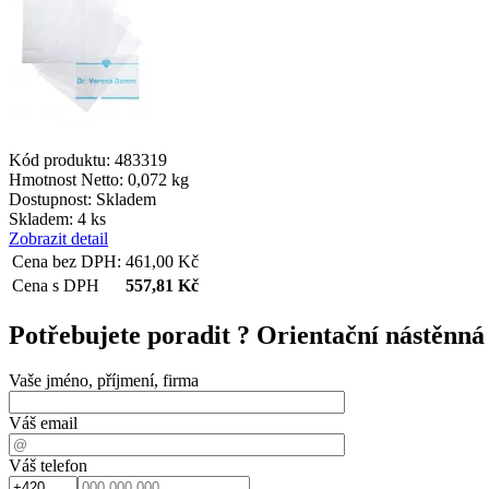
__cf_bm
lctpref
Kód produktu: 483319
Hmotnost Netto:
0,072 kg
Dostupnost:
Skladem
shop5_kosik
Skladem: 4 ks
Zobrazit detail
Cena bez DPH:
461,00
Kč
udid
Cena s DPH
557,81
Kč
Potřebujete poradit ?
Orientační nástěn
Vaše jméno, příjmení, firma
Název
Název
Název
__Secure-YNID
Váš email
_ga
__Secure-ROLLOU
sid
Váš telefon
zobrazeni