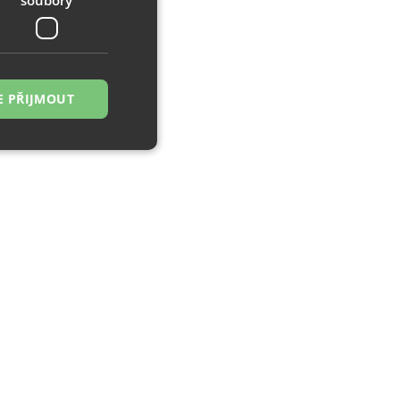
E PŘIJMOUT
řazené soubory
 správa účtu. Webové
zi lidmi a roboty.
ávat platné zprávy
á o stejného
, zejména nákup.