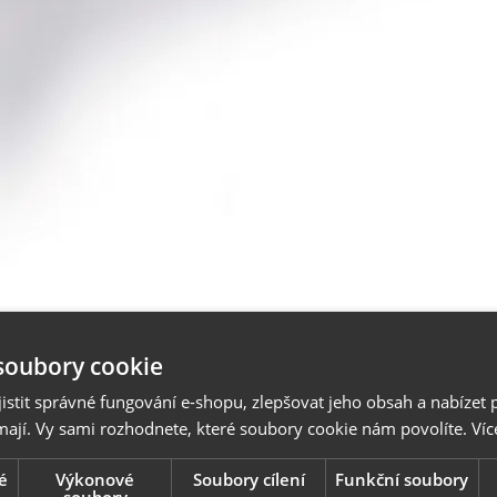
soubory cookie
stit správné fungování e-shopu, zlepšovat jeho obsah a nabízet 
mají. Vy sami rozhodnete, které soubory cookie nám povolíte.
Víc
é
Výkonové
Soubory cílení
Funkční soubory
soubory