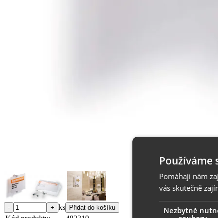
Používáme 
Pomáhají nám zaji
vás skutečně zají
ks
Nezbytně nutn
soubory