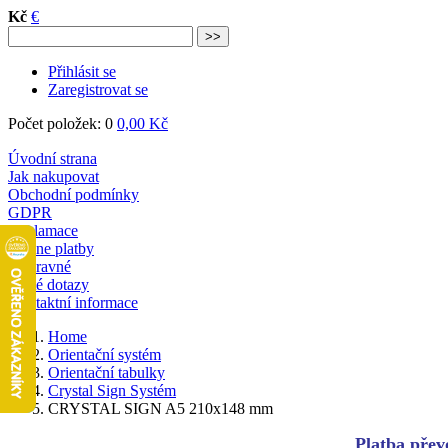
Kč
€
Přihlásit se
Zaregistrovat se
Počet položek: 0
0,00 Kč
Úvodní strana
Jak nakupovat
Obchodní podmínky
GDPR
Reklamace
Online platby
Dopravné
Časté dotazy
Kontaktní informace
Home
Orientační systém
Orientační tabulky
Crystal Sign Systém
CRYSTAL SIGN A5 210x148 mm
Platba převo