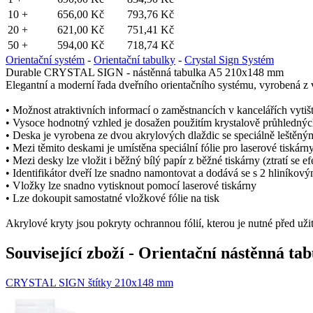
shop5_pocitadlo
10 +
656,00 Kč
793,76 Kč
20 +
621,00 Kč
751,41 Kč
50 +
594,00 Kč
718,74 Kč
__cf_bm
Orientační systém
-
Orientační tabulky
-
Crystal Sign Systém
Durable CRYSTAL SIGN - nástěnná tabulka A5 210x148 mm
Elegantní a moderní řada dveřního orientačního systému, vyrobená z 
nastav_lang
• Možnost atraktivních informací o zaměstnancích v kancelářích vyti
• Vysoce hodnotný vzhled je dosažen použitím krystalově průhledný
• Deska je vyrobena ze dvou akrylových dlaždic se speciálně leštěným
VISITOR_PRIVACY_
• Mezi těmito deskami je umístěna speciální fólie pro laserové tiskárn
• Mezi desky lze vložit i běžný bílý papír z běžné tiskárny (ztratí se e
• Identifikátor dveří lze snadno namontovat a dodává se s 2 hliníkov
• Vložky lze snadno vytisknout pomocí laserové tiskárny
• Lze dokoupit samostatné vložkové fólie na tisk
mena
Akrylové kryty jsou pokryty ochrannou fólií, kterou je nutné před uži
CookieScriptConse
Související zboží
- Orientační nástěnná 
CRYSTAL SIGN štítky 210x148 mm
_dc_gtm_UA-381924