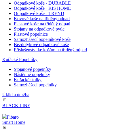
Odpadkové koše
Odpadkové koše - otevřené
Kovové odpadkové koše
Odpadkové koše s výkyvným víkem
Odpadkové koše - CHIC BIN
Odpadkové koše - DURABLE
Odpadkové koše - KIS HOME
Odpadkové koše - TREND
Kovové koše na tříděný odpad
Plastové koše na tříděný odpad
Stojany na odpadkové pytle
Plastové popelnice
Samozhášecí popelníkové koše
Bezdotykové odpadkové koše
Příslušenství ke košům na tříděný odpad
Kuřácké Popelníky
Stojanové popelníky
Nástěnné popelníky
Kuřácké stolky
Samozhášecí popelníky