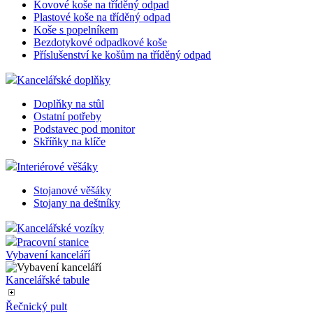
Odpadkové koše - CHIC BIN
Odpadkové koše - KIS HOME
Odpadkové koše - otevřené
Odpadkové koše - DURABLE
Odpadkové koše - TREND
Samozhášecí popelníkové koše
Popelnice na tříděný odpad
Kovové koše na tříděný odpad
Plastové koše na tříděný odpad
Koše s popelníkem
Bezdotykové odpadkové koše
Příslušenství ke košům na tříděný odpad
Kancelářské doplňky
Doplňky na stůl
Ostatní potřeby
Podstavec pod monitor
Skříňky na klíče
Interiérové věšáky
Stojanové věšáky
Stojany na deštníky