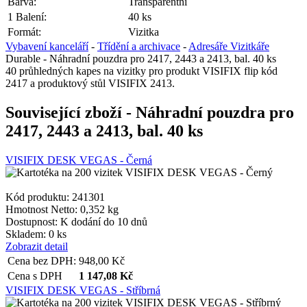
Barva:
Transparentní
1 Balení:
40 ks
Formát:
Vizitka
Vybavení kanceláří
-
Třídění a archivace
-
Adresáře Vizitkáře
Durable - Náhradní pouzdra pro 2417, 2443 a 2413, bal. 40 ks
40 průhledných kapes na vizitky pro produkt VISIFIX flip kód
2417 a produktový stůl VISIFIX 2413.
Související zboží
- Náhradní pouzdra pro
2417, 2443 a 2413, bal. 40 ks
VISIFIX DESK VEGAS - Černá
Kód produktu: 241301
Hmotnost Netto:
0,352 kg
Dostupnost:
K dodání do 10 dnů
Skladem: 0 ks
Zobrazit detail
Cena bez DPH:
948,00
Kč
Cena s DPH
1 147,08
Kč
VISIFIX DESK VEGAS - Stříbrná