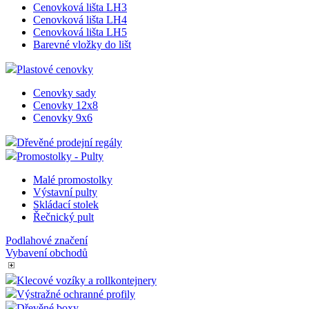
PVC Stojánek L šikmý
PVC Stojánek L kolmý
Formáty PVC fólie přířezy
Cenovkové lišty
Cenovková lišta LH1
Cenovková lišta LH2
Cenovková lišta LH3
Cenovková lišta LH4
Cenovková lišta LH5
Barevné vložky do lišt
Plastové cenovky
Cenovky sady
Cenovky 12x8
Cenovky 9x6
Dřevěné prodejní regály
Promostolky - Pulty
Malé promostolky
Výstavní pulty
Skládací stolek