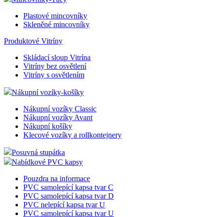
Interiérové věšáky
Kancelářské vozíky
Pracovní stanice
Mincovníky-Tácy
Plastové mincovníky
Skleněné mincovníky
Produktové Vitríny
Skládací sloup Vitrína
Vitríny bez osvětlení
Vitríny s osvětlením
Nákupní vozíky-košíky
Nákupní vozíky Classic
Nákupní vozíky Avant
Nákupní košíky
Klecové vozíky a rollkontejnery