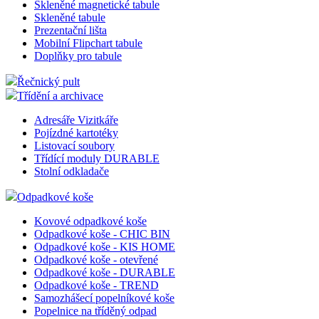
Doplňky pro poutače
Kancelářské tabule
Magnetické tabule
Korkové nástěnky
Skleněné magnetické tabule
Skleněné tabule
Prezentační lišta
Mobilní Flipchart tabule
Doplňky pro tabule
Řečnický pult
Třídění a archivace
Adresáře Vizitkáře
Pojízdné kartotéky
Listovací soubory
Třídící moduly DURABLE
Stolní odkladače
Odpadkové koše
Kovové odpadkové koše