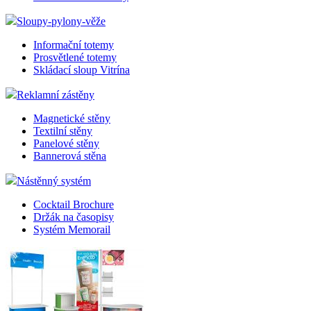
Sloupy-pylony-věže
Informační totemy
Prosvětlené totemy
Skládací sloup Vitrína
Reklamní zástěny
Magnetické stěny
Textilní stěny
Panelové stěny
Bannerová stěna
Nástěnný systém
Cocktail Brochure
Držák na časopisy
Systém Memorail