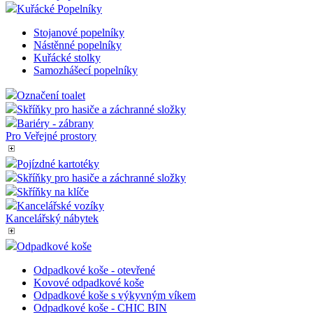
Nástěnné lékárničky
Podlahové značení
Ochrana-Zabezpečení
Řečnický pult
Plastové popelnice
Kuřácké Popelníky
Stojanové popelníky
Nástěnné popelníky
Kuřácké stolky
Samozhášecí popelníky
Označení toalet
Skříňky pro hasiče a záchranné složky
Bariéry - zábrany
Pro Veřejné prostory
Pojízdné kartotéky
Skříňky pro hasiče a záchranné složky
Skříňky na klíče
Kancelářské vozíky
Kancelářský nábytek