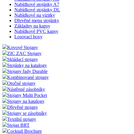
Nabídkové stojánky A7
Nabídkové stojánky DL
Nabídkové na vizitky
Dřevěné menu stojánky
Základny na kapsy
Nabídkové PVC kapsy
Losovací boxy
Kovové Stojany
ZIC ZAC Stojany
Skládací stojany
Stojánky na katalogy
Stojany řady Durable
Kombinované stojany
Otočné stojany
Nástěnné zásobníky
Stojany Multi Pocket
Stojany na katalogy
Dřevěné stojany
Stojany se zásobníky
Textilní stojany
Stojan BRT
Cocktail Brochure