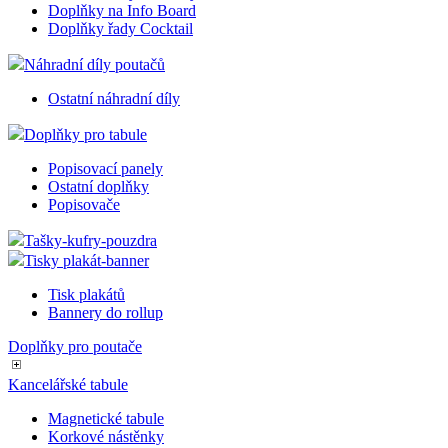
Černé křídové Fólie
Komponenty poutačů
Doplňky na Freestand
Komponenty pro Áčka
Doplňky pro Windtalker
Montážní sety na Rámy
Doplňky na Info Board
Doplňky řady Cocktail
Náhradní díly poutačů
Ostatní náhradní díly
Doplňky pro tabule
Popisovací panely
Ostatní doplňky
Popisovače
Tašky-kufry-pouzdra
Tisky plakát-banner
Tisk plakátů
Bannery do rollup