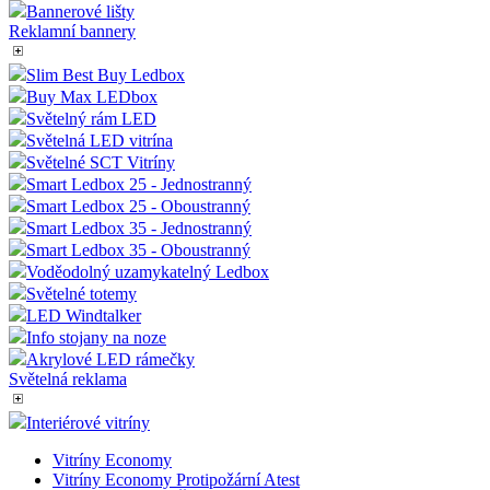
Street banner
Monster Frame
Bannerová stěna
Kombinované stojany
Plakátové lišty
Bannerové lišty
Reklamní bannery
Slim Best Buy Ledbox
Buy Max LEDbox
Světelný rám LED
Světelná LED vitrína
Světelné SCT Vitríny
Smart Ledbox 25 - Jednostranný
Smart Ledbox 25 - Oboustranný
Smart Ledbox 35 - Jednostranný
Smart Ledbox 35 - Oboustranný
Voděodolný uzamykatelný Ledbox
Světelné totemy
LED Windtalker
Info stojany na noze