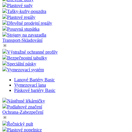
Řečnický pult
Podlahové značení
Vybavení obchodů
Klecové vozíky a rollkontejnery
Výstražné ochranné profily
Dřevěné boxy
Plastové sudy
Tašky-kufry-pouzdra
Plastové regály
Dřevěné prodejní regály
Posuvná stupátka
Stojany na zavazadla
Transport-Skladování
Výstražné ochranné profily
Bezpečnostní tabulky
Speciální pásky
Vymezovací systém
Lanové Bariéry Basic
Vymezovací lana
Páskové bariéry Basic