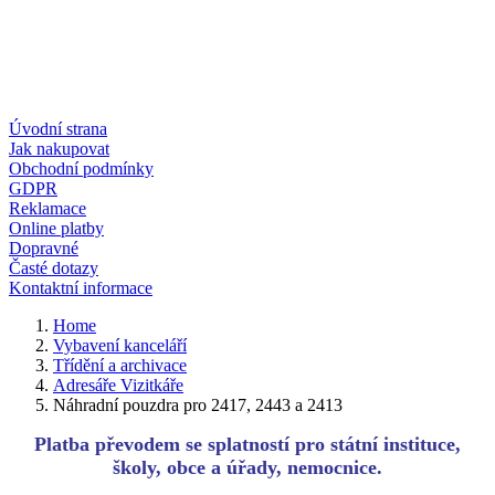
Úvodní strana
Jak nakupovat
Obchodní podmínky
GDPR
Reklamace
Online platby
Dopravné
Časté dotazy
Kontaktní informace
Home
Vybavení kanceláří
Třídění a archivace
Adresáře Vizitkáře
Náhradní pouzdra pro 2417, 2443 a 2413
Platba převodem se splatností pro státní instituce,
školy, obce a úřady, nemocnice.