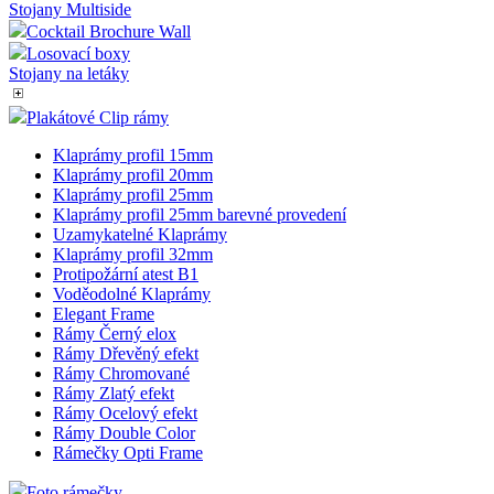
Stojany Multiside
Cocktail Brochure Wall
Losovací boxy
Stojany na letáky
Plakátové Clip rámy
Klaprámy profil 15mm
Klaprámy profil 20mm
Klaprámy profil 25mm
Klaprámy profil 25mm barevné provedení
Uzamykatelné Klaprámy
Klaprámy profil 32mm
Protipožární atest B1
Voděodolné Klaprámy
Elegant Frame
Rámy Černý elox