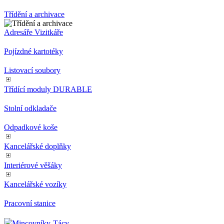
Kancelářské vozíky
Pracovní stanice
Vybavení kanceláří
Kancelářské tabule
Řečnický pult
Třídění a archivace
Adresáře Vizitkáře
Pojízdné kartotéky
Listovací soubory
Třídící moduly DURABLE
Stolní odkladače
Odpadkové koše
Kancelářské doplňky