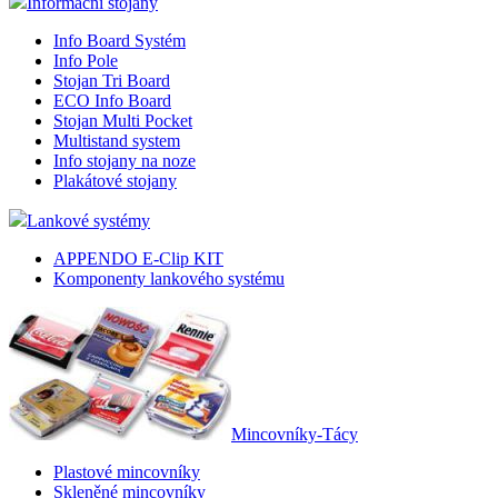
Informační stojany
Info Board Systém
Info Pole
Stojan Tri Board
ECO Info Board
Stojan Multi Pocket
Multistand system
Info stojany na noze
Plakátové stojany
Lankové systémy
APPENDO E-Clip KIT
Komponenty lankového systému
Mincovníky-Tácy
Plastové mincovníky
Skleněné mincovníky