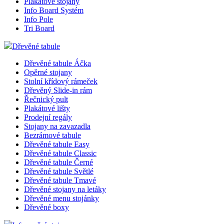
Plakátové stojany
Info Board Systém
Info Pole
Tri Board
Dřevěné tabule
Dřevěné tabule Áčka
Opěrné stojany
Stolní křídový rámeček
Dřevěný Slide-in rám
Řečnický pult
Plakátové lišty
Prodejní regály
Stojany na zavazadla
Bezrámové tabule
Dřevěné tabule Easy
Dřevěné tabule Classic
Dřevěné tabule Černé
Dřevěné tabule Světlé
Dřevěné tabule Tmavé
Dřevěné stojany na letáky
Dřevěné menu stojánky
Dřevěné boxy