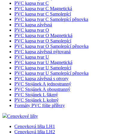
Posuvná stupátka
Nabídkové PVC kapsy
Pouzdra na informace
PVC samolepící kapsa tvar C
PVC samolepící kapsa tvar D
PVC nelepící kapsa tvar U
PVC samolepící kapsa tvar U
PVC kapsa tvar C
PVC kapsa tvar C Magnetická
PVC kapsa tvar C Samolepící
PVC kapsa tvar C Samolepící pěnovka
PVC kapsa závěsná
PVC kapsa tvar O
PVC kapsa tvar O Magnetická
PVC kapsa tvar O Samolepící
PVC kapsa tvar O Samolepící pěnovka
PVC kapsa závěsná nýtovaná
PVC kapsa tvar U
PVC kapsa tvar U Magnetická
PVC kapsa tvar U Samolepící
PVC kapsa tvar U Samolepící pěnovka
PVC kapsa závěsná s otvory
PVC Stojánek A jednostranný
PVC Stojánek A oboustranný