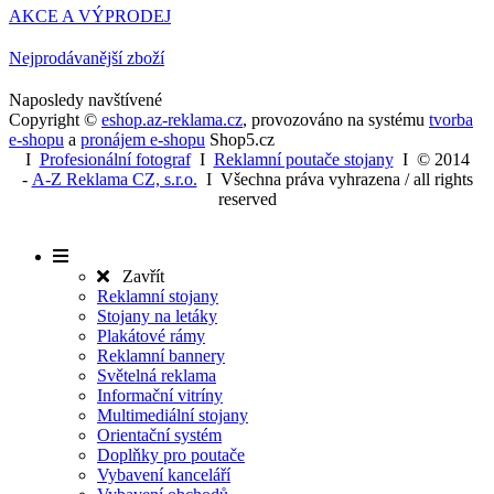
Úklid a údržba
BLACK LINE
Fibaro
Smart Home
AKCE A VÝPRODEJ
Nejprodávanější zboží
Naposledy navštívené
Copyright ©
eshop.az-reklama.cz
,
provozováno na systému
tvorba
e-shopu
a
pronájem e-shopu
Shop5.cz
I
Profesionální fotograf
I
Reklamní poutače stojany
I
© 2014
-
A-Z Reklama CZ, s.r.o.
I Všechna práva vyhrazena / all rights
reserved
Zavřít
Reklamní stojany
Stojany na letáky
Plakátové rámy