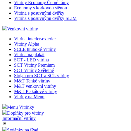
Akrylové LED rámečky
Světelná reklama
Interiérové vitríny
Vitríny Economy
Vitríny Economy Protipožární Atest
Vitríny Economy Černé rámy
Economy s korkovou stěnou
Vitrína s posuvnými dvířky
Vitrína s posuvnými dvířky SLIM
Venkovní vitríny
Vitrína interier-exterier
Vitríny Alpha
SCLE hluboké Vitríny
Vitrína na plakát
SCT - LED vitrína
SCT Vitríny Premium
SCT Vitríny Světelné
Stojan pro SCT a SCL vitríny
M&T Tenké vitríny
M&T venkovní vitríny
M&T Plakátové vitríny