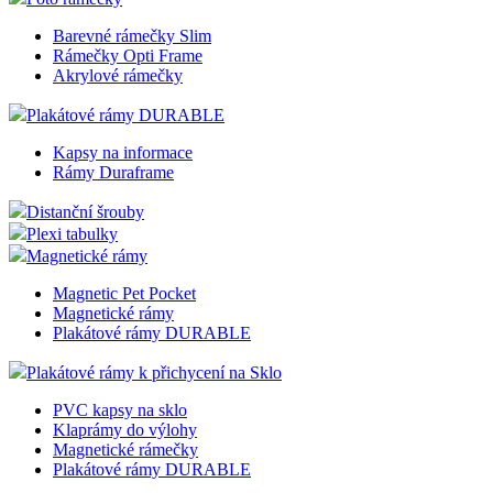
Rámy Dřevěný efekt
Rámy Chromované
Rámy Zlatý efekt
Rámy Ocelový efekt
Rámy Double Color
Rámečky Opti Frame
Foto rámečky
Barevné rámečky Slim
Rámečky Opti Frame
Akrylové rámečky
Plakátové rámy DURABLE
Kapsy na informace
Rámy Duraframe
Distanční šrouby
Plexi tabulky
Magnetické rámy
Magnetic Pet Pocket
Magnetické rámy
Plakátové rámy DURABLE