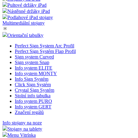
Vitríny na Menu
Menu Vitrínky
Doplňky pro vitríny
Informační vitríny
Stojánky na iPad
Pultové držáky iPad
Nástěnné držáky iPad
Podlahové iPad stojany
Multimediální stojany
Orientační tabulky
Perfect Sign System Arc Profil
Perfect Sign Systém Flap Profil
Sign system Curved
Sign system Snap
Info system ELITE
Info system MONTY
Info Sign Systém
Click Sign Systém
Crystal Sign Systém
Stolní info tabulka