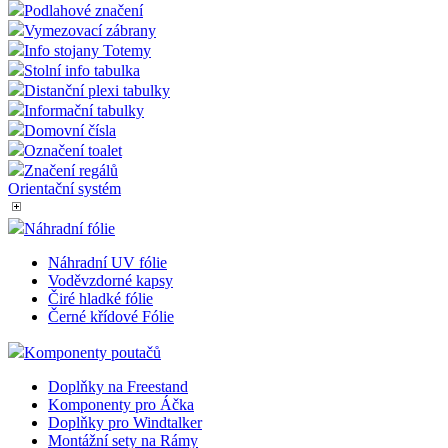
Info system PURO
Info system GERT
Značení regálů
Info stojany na noze
Stojany na tablety
Menu Vitrínka
Podlahové značení
Vymezovací zábrany
Info stojany Totemy
Stolní info tabulka
Distanční plexi tabulky
Informační tabulky
Domovní čísla
Označení toalet
Značení regálů
Orientační systém
Náhradní fólie
Náhradní UV fólie
Voděvzdorné kapsy
Čiré hladké fólie