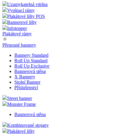
Plakátové rámy k přichycení na Sklo
PVC kapsy na sklo
Klaprámy do výlohy
Magnetické rámečky
Plakátové rámy DURABLE
Uzamykatelná vitrína
Vypínací rámy
Plakátové lišty POS
Bannerové lišty
Infotopper
Plakátové rámy
Přenosné bannery
Bannery Standard
Roll Up Standard
Roll Up Exclusive
Bannerová stěna
X Bannery
Stolní Banner
Příslušenství