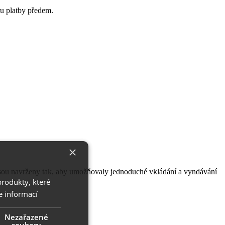
ru platby předem.
×
 jsou navrženy tak, aby umožňovaly jednoduché vkládání a vyndávání
produkty, které
e informací
Nezařazené
soubory