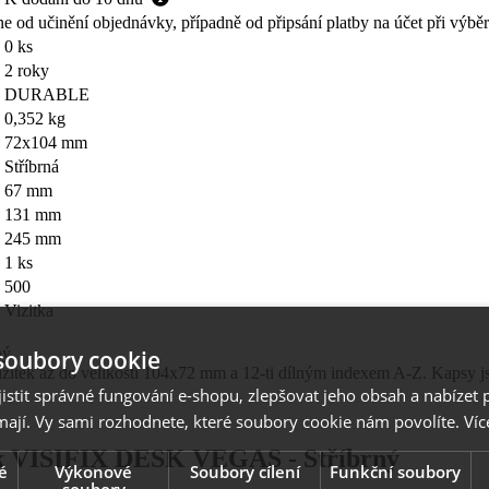
ne od učinění objednávky, případně od připsání platby na účet při výbě
0 ks
2 roky
DURABLE
0,352 kg
72x104 mm
Stříbrná
67 mm
131 mm
245 mm
1 ks
500
Vizitka
ný
soubory cookie
 vizitek až do velikosti 104x72 mm a 12-ti dílným indexem A-Z. Kapsy
stit správné fungování e-shopu, zlepšovat jeho obsah a nabízet 
mají. Vy sami rozhodnete, které soubory cookie nám povolíte.
Víc
tek VISIFIX DESK VEGAS - Stříbrný
é
Výkonové
Soubory cílení
Funkční soubory
soubory