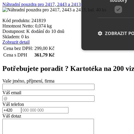
Náhradní pouzdra pro 2417, 2443 a 2413
Kód produktu: 241819
Hmotnost Netto:
0,074 kg
Dostupnost:
K dodání do 10 dnů
ZOBRAZIT P
Skladem: 0 ks
Zobrazit detail
Cena bez DPH:
299,00
Kč
Cena s DPH
361,79
Kč
Nezbytně nutn
Potřebujete poradit ?
Kartotéka na 200 
Nezbytně nutné soubo
stránky nelze bez ne
Vaše jméno, příjmení, firma
Název
Váš email
__cf_bm
Váš telefon
Váš dotaz
shop5_uid