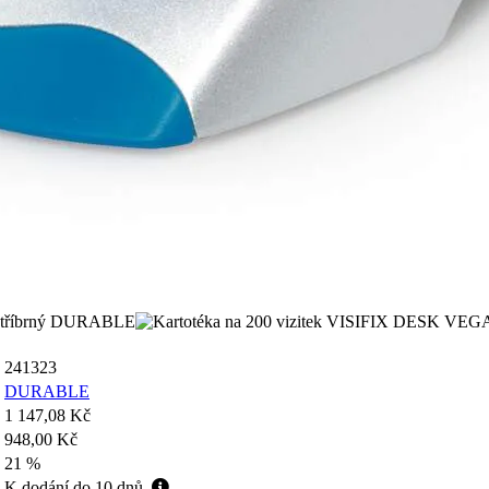
241323
DURABLE
1 147,08 Kč
948,00 Kč
21 %
K dodání do 10 dnů