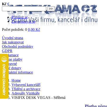
Kč
€
Přihlásit se
Zaregistrovat se
Počet položek: 0
0,00 Kč
Úvodní strana
Jak nakupovat
Obchodní podmínky
GDPR
Reklamace
Online platby
Dopravné
Časté dotazy
Kontaktní informace
Home
Vybavení kanceláří
Třídění a archivace
Adresáře Vizitkáře
VISIFIX DESK VEGAS - Stříbrná
Platba převo