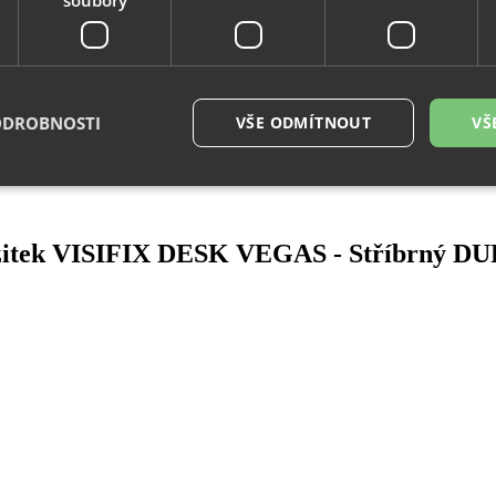
ODROBNOSTI
VŠE ODMÍTNOUT
VŠ
é soubory
Výkonové soubory
Soubory cílení
Funkční soubory
Neza
vizitek VISIFIX DESK VEGAS - Stříbrný 
ry cookie umožňují základní funkce webových stránek, jako je přihlášení uživatele a
zbytně nutných souborů cookie správně používat.
Provider
/
Vyprší
Popis
Doména
29
Tento soubor cookie se používá k rozlišení me
Cloudflare
minut
To je pro web přínosné, aby bylo možné pod
Inc.
54
o používání jejich webových stránek.
.vimeo.com
sekund
.eshop.az-
4
Identifikátor eshopu, který pozná, že se jedn
reklama.cz
týdny
zákazníka, aby byly zajištěné funkce eshopu
2 dny