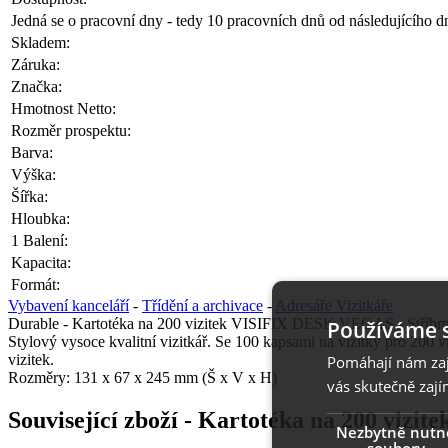
Jedná se o pracovní dny - tedy 10 pracovních dnů od následujícího d
Skladem:
Záruka:
Značka:
Hmotnost Netto:
Rozměr prospektu:
Barva:
Výška:
Šířka:
Hloubka:
1 Balení:
Kapacita:
Formát:
Vybavení kanceláří
-
Třídění a archivace
-
Adresáře Vizitkáře
Durable - Kartotéka na 200 vizitek VISIFIX DESK VEGAS - Stříbr
Používáme 
Stylový vysoce kvalitní vizitkář. Se 100 kapsami na vizitky pro 200
vizitek.
Pomáhají nám zaji
Rozměry: 131 x 67 x 245 mm (Š x V x H)
vás skutečně zají
Související zboží
- Kartotéka na 200 vizi
Nezbytně nutn
soubory