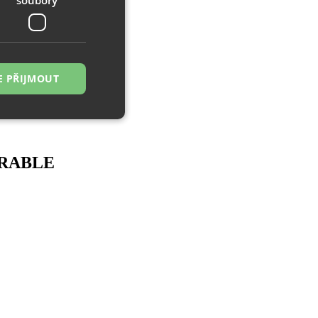
E PŘIJMOUT
řazené soubory
DURABLE
 správa účtu. Webové
zi lidmi a roboty.
ávat platné zprávy
á o stejného
, zejména nákup.