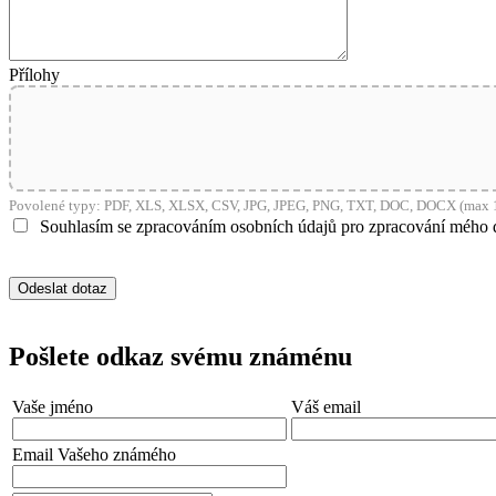
shop5_pocitadlo
Přílohy
__cf_bm
nastav_lang
Povolené typy: PDF, XLS, XLSX, CSV, JPG, JPEG, PNG, TXT, DOC, DOCX (max 1
VISITOR_PRIVACY_
Souhlasím se zpracováním osobních údajů pro zpracování mého 
mena
Pošlete odkaz svému známénu
CookieScriptConse
Vaše jméno
Váš email
Email Vašeho známého
_dc_gtm_UA-381924