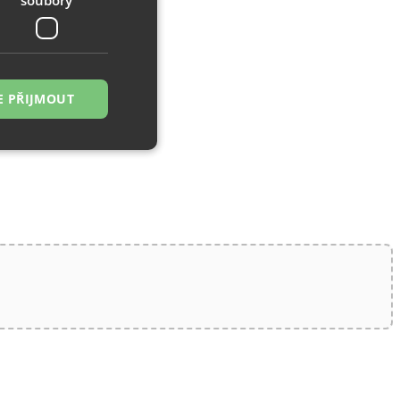
E PŘIJMOUT
řazené soubory
 správa účtu. Webové
zi lidmi a roboty.
ávat platné zprávy
á o stejného
, zejména nákup.