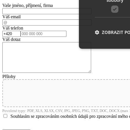
Vaše jméno, příjmení, firma
Váš email
Váš telefon
ZOBRAZIT P
Váš dotaz
Nezbytně nutn
Nezbytně nutné soubo
stránky nelze bez ne
Přílohy
Název
__cf_bm
Povolené typy: PDF, XLS, XLSX, CSV, JPG, JPEG, PNG, TXT, DOC, DOCX (max 1
Souhlasím se zpracováním osobních údajů pro zpracování mého 
shop5_uid