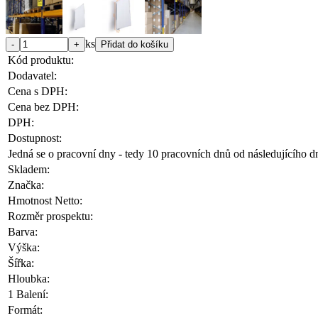
ks
Kód produktu:
Dodavatel:
Cena s DPH:
Cena bez DPH:
DPH:
Dostupnost:
Jedná se o pracovní dny - tedy 10 pracovních dnů od následujícího d
Skladem:
Značka:
Hmotnost Netto:
Rozměr prospektu:
Barva:
Výška:
Šířka:
Hloubka:
1 Balení:
Formát: