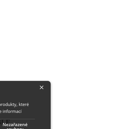
×
produkty, které
e informací
ABLE
Nezařazené
soubory