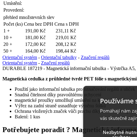
Umístění:
Provedení:
přehled množstevních slev
Počet (ks)
Cena bez DPH
Cena s DPH
1 +
191,00 Kč
231,11 Kč
10 +
181,00 Kč
219,01 Kč
20 +
172,00 Kč
208,12 Kč
50 +
164,00 Kč
198,44 Kč
Orientační systém
-
Orientační tabulky
-
Značení regálů
Orientační systém
-
Značení regálů
DURABLE 187219 - Magnetická informační tabulka - Výstrčka A5,
Magnetická cedulka z průhledné tvrdé PET fólie s magnetickým
Použití jako informační tabulka pro označování regálů a uliček
Snadná čitelnost díky pravoúhlému uchycení
Používáme 
magnetické proužky umožňují umístění na kovové povrchy
Výřez na zadní straně usnadňuje výměnu štítků
Pomáhají nám zaji
Ochrana vložených značek vůči prachu díky uzavřenému prov
Balení: 1 kus
vás skutečně zají
Potřebujete poradit ?
Magnetická informa
Nezbytně nutn
soubory