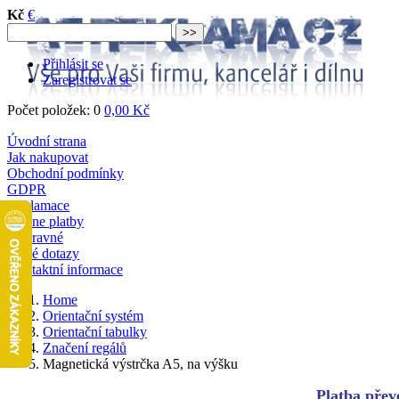
Kč
€
Přihlásit se
Zaregistrovat se
Počet položek: 0
0,00 Kč
Úvodní strana
Jak nakupovat
Obchodní podmínky
GDPR
Reklamace
Online platby
Dopravné
Časté dotazy
Kontaktní informace
Home
Orientační systém
Orientační tabulky
Značení regálů
Magnetická výstrčka A5, na výšku
Platba převo