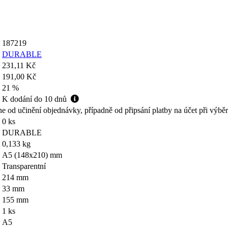
187219
DURABLE
231,11 Kč
191,00 Kč
21 %
K dodání do 10 dnů
ne od učinění objednávky, případně od připsání platby na účet při výbě
0 ks
DURABLE
0,133 kg
A5 (148x210) mm
Transparentní
214 mm
33 mm
155 mm
1 ks
A5