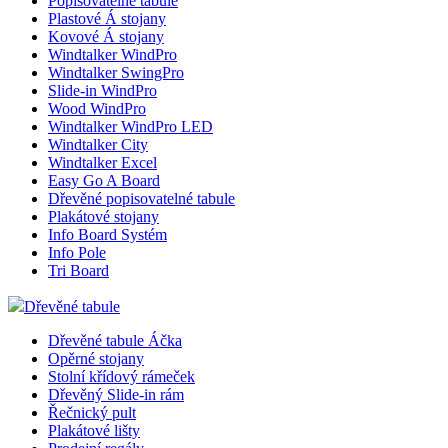
Popisovatelné tabule
Plastové Á stojany
Kovové Á stojany
Windtalker WindPro
__cf_bm
Windtalker SwingPro
Slide-in WindPro
Wood WindPro
Windtalker WindPro LED
lctpref
Windtalker City
Windtalker Excel
Easy Go A Board
shop5_kosik
Dřevěné popisovatelné tabule
Plakátové stojany
Info Board Systém
udid
Info Pole
Tri Board
Dřevěné tabule
Dřevěné tabule Áčka
Název
Opěrné stojany
Název
Stolní křídový rámeček
Název
__Secure-YNID
Dřevěný Slide-in rám
_ga
Řečnický pult
__Secure-ROLLOU
sid
Plakátové lišty
zobrazeni