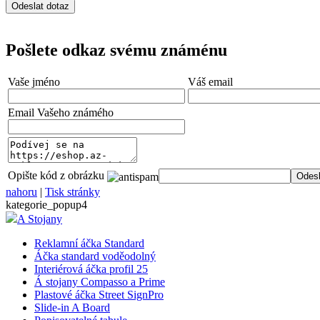
shop5_pocitadlo
Pošlete odkaz svému známénu
__cf_bm
Vaše jméno
Váš email
nastav_lang
Email Vašeho známého
VISITOR_PRIVACY_
Opište kód z obrázku
nahoru
|
Tisk stránky
kategorie_popup4
mena
A Stojany
Reklamní áčka Standard
CookieScriptConse
Áčka standard voděodolný
Interiérová áčka profil 25
Á stojany Compasso a Prime
Plastové áčka Street SignPro
_dc_gtm_UA-381924
Slide-in A Board