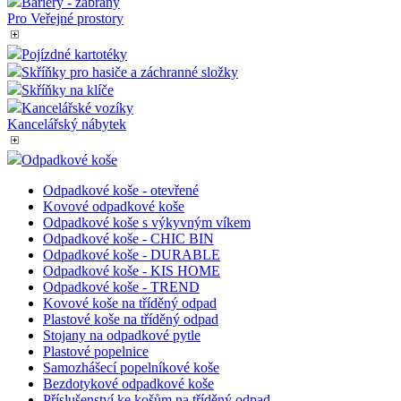
Bariéry - zábrany
Pro Veřejné prostory
Pojízdné kartotéky
Skříňky pro hasiče a záchranné složky
Skříňky na klíče
Kancelářské vozíky
Kancelářský nábytek
Odpadkové koše
Odpadkové koše - otevřené
Kovové odpadkové koše
Odpadkové koše s výkyvným víkem
Odpadkové koše - CHIC BIN
Odpadkové koše - DURABLE
Odpadkové koše - KIS HOME
Odpadkové koše - TREND
Kovové koše na tříděný odpad
Plastové koše na tříděný odpad
Stojany na odpadkové pytle
Plastové popelnice
Samozhášecí popelníkové koše
Bezdotykové odpadkové koše
Příslušenství ke košům na tříděný odpad