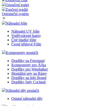
Domovní čísla
Označení toalet
Značení regálů
Orientační systém
Náhradní fólie
Náhradní UV fólie
Voděvzdorné kapsy
Čiré hladké fólie
Černé křídové Fólie
Komponenty poutačů
Doplňky na Freestand
Komponenty pro Áčka
Doplňky pro Windtalker
Montážní sety na Rámy
Doplňky na Info Board
Doplňky řady Cocktail
Náhradní díly poutačů
Ostatní náhradní díly