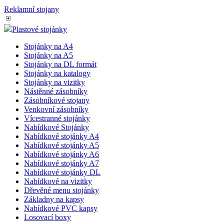
Reklamní stojany
Plastové stojánky
Stojánky na A4
Stojánky na A5
Stojánky na DL formát
Stojánky na katalogy
Stojánky na vizitky
Nástěnné zásobníky
Zásobníkové stojany
Venkovní zásobníky
Vícestranné stojánky
Nabídkové Stojánky
Nabídkové stojánky A4
Nabídkové stojánky A5
Nabídkové stojánky A6
Nabídkové stojánky A7
Nabídkové stojánky DL
Nabídkové na vizitky
Dřevěné menu stojánky
Základny na kapsy
Nabídkové PVC kapsy
Losovací boxy