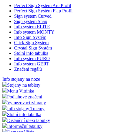
Perfect Sign System Arc Profil
Perfect Sign Systém Flap Profil
Sign system Curved
Sign system Snap
Info system ELITE
Info system MONTY
Info Sign Systém
Click Sign Systém
Crystal Sign Systém
Stolní info tabulka
Info system PURO
Info system GERT
Značení regálů
Info stojany na noze
Stojany na tablety
Menu Vitrínka
Podlahové značení
Vymezovací zábrany
Info stojany Totemy
Stolní info tabulka
Distanční plexi tabulky
Informační tabulky