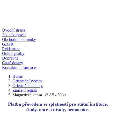
Úvodní strana
Jak nakupovat
Obchodní podmínky
GDPR
Reklamace
Online platby
Dopravné
Časté dotazy
Kontaktní informace
Home
Orientační systém
Orientační tabulky
Značení regálů
Magnetická kapsa 1/2 A5 - 50 ks
Platba převodem se splatností pro státní instituce,
školy, obce a úřady, nemocnice.