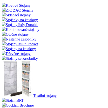
Kovové Stojany
ZIC ZAC Stojany
Skládací stojany
Stojánky na katalogy
Stojany řady Durable
Kombinované stojany
Otočné stojany
Nástěnné zásobníky
Stojany Multi Pocket
Stojany na katalogy
Dřevěné stojany
Stojany se zásobníky
Textilní stojany
Stojan BRT
Cocktail Brochure