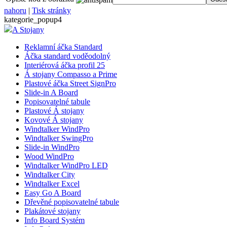
nahoru
|
Tisk stránky
kategorie_popup4
A Stojany
Reklamní áčka Standard
Áčka standard voděodolný
Interiérová áčka profil 25
Á stojany Compasso a Prime
Plastové áčka Street SignPro
Slide-in A Board
Popisovatelné tabule
Plastové Á stojany
Kovové Á stojany
Windtalker WindPro
Windtalker SwingPro
Slide-in WindPro
Wood WindPro
Windtalker WindPro LED
Windtalker City
Windtalker Excel
Easy Go A Board
Dřevěné popisovatelné tabule
Plakátové stojany
Info Board Systém