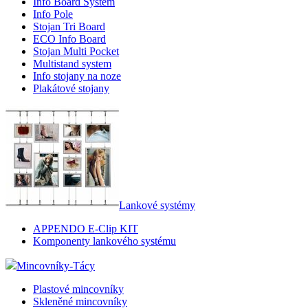
Info Board Systém
Info Pole
Stojan Tri Board
ECO Info Board
Stojan Multi Pocket
Multistand system
Info stojany na noze
Plakátové stojany
Lankové systémy
APPENDO E-Clip KIT
Komponenty lankového systému
Mincovníky-Tácy
Plastové mincovníky
Skleněné mincovníky