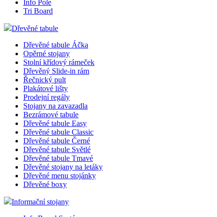
Info Pole
Tri Board
Dřevěné tabule
Dřevěné tabule Áčka
Opěrné stojany
Stolní křídový rámeček
Dřevěný Slide-in rám
Řečnický pult
Plakátové lišty
Prodejní regály
Stojany na zavazadla
Bezrámové tabule
Dřevěné tabule Easy
Dřevěné tabule Classic
Dřevěné tabule Černé
Dřevěné tabule Světlé
Dřevěné tabule Tmavé
Dřevěné stojany na letáky
Dřevěné menu stojánky
Dřevěné boxy
Informační stojany