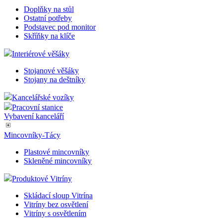
Doplňky na stůl
Ostatní potřeby
Podstavec pod monitor
Skříňky na klíče
Interiérové věšáky
Stojanové věšáky
Stojany na deštníky
Kancelářské vozíky
Pracovní stanice
Vybavení kanceláří
Mincovníky-Tácy
Plastové mincovníky
Skleněné mincovníky
Produktové Vitríny
Skládací sloup Vitrína
Vitríny bez osvětlení
Vitríny s osvětlením