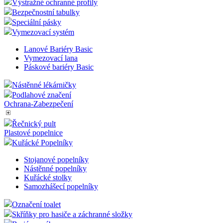
Výstražné ochranné profily
Bezpečnostní tabulky
Speciální pásky
Vymezovací systém
Lanové Bariéry Basic
Vymezovací lana
Páskové bariéry Basic
Nástěnné lékárničky
Podlahové značení
Ochrana-Zabezpečení
Řečnický pult
Plastové popelnice
Kuřácké Popelníky
Stojanové popelníky
Nástěnné popelníky
Kuřácké stolky
Samozhášecí popelníky
Označení toalet
Skříňky pro hasiče a záchranné složky