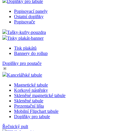
Doplňky pro tabule
Popisovací panely
Ostatní doplňky
Popisovače
Tašky-kufry-pouzdra
Tisky plakát-banner
Tisk plakátů
Bannery do rollup
Doplňky pro poutače
Kancelářské tabule
Magnetické tabule
Korkové nástěnky
Skleněné magnetické tabule
Skleněné tabule
Prezentační lišta
Mobilní Flipchart tabule
Doplňky pro tabule
Řečnický pult