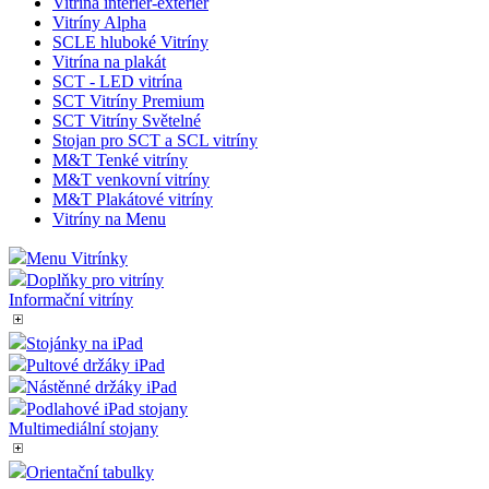
Vitrína interier-exterier
Vitríny Alpha
SCLE hluboké Vitríny
Vitrína na plakát
SCT - LED vitrína
SCT Vitríny Premium
SCT Vitríny Světelné
Stojan pro SCT a SCL vitríny
M&T Tenké vitríny
M&T venkovní vitríny
M&T Plakátové vitríny
Vitríny na Menu
Menu Vitrínky
Doplňky pro vitríny
Informační vitríny
Stojánky na iPad
Pultové držáky iPad
Nástěnné držáky iPad
Podlahové iPad stojany
Multimediální stojany
Orientační tabulky