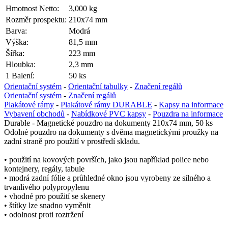
Hmotnost Netto:
3,000 kg
Rozměr prospektu:
210x74 mm
Barva:
Modrá
Výška:
81,5 mm
Šířka:
223 mm
Hloubka:
2,3 mm
1 Balení:
50 ks
Orientační systém
-
Orientační tabulky
-
Značení regálů
Orientační systém
-
Značení regálů
Plakátové rámy
-
Plakátové rámy DURABLE
-
Kapsy na informace
Vybavení obchodů
-
Nabídkové PVC kapsy
-
Pouzdra na informace
Durable - Magnetické pouzdro na dokumenty 210x74 mm, 50 ks
Odolné pouzdro na dokumenty s dvěma magnetickými proužky na
zadní straně pro použití v prostředí skladu.
• použití na kovových površích, jako jsou například police nebo
kontejnery, regály, tabule
• modrá zadní fólie a průhledné okno jsou vyrobeny ze silného a
trvanlivého polypropylenu
• vhodné pro použití se skenery
• štítky lze snadno vyměnit
• odolnost proti roztržení