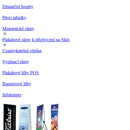
Distanční šrouby
Plexi tabulky
Magnetické rámy
Plakátové rámy k přichycení na Sklo
Uzamykatelná vitrína
Vypínací rámy
Plakátové lišty POS
Bannerové lišty
Infotopper