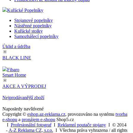
Kuřácké Popelníky
Stojanové popelníky
Nástěnné popelníky
Kuřácké stolky
Samozhášecí popelníky
Úklid a údržba
BLACK LINE
Fibaro
Smart Home
AKCE A VÝPRODEJ
Nejprodávanější zboží
Naposledy navštívené
Copyright ©
eshop.az-reklama.cz
,
provozováno na systému
tvorba
e-shopu
a
pronájem e-shopu
Shop5.cz
I
Profesionální fotograf
I
Reklamní poutače stojany
I
© 2014
-
A-Z Reklama CZ, s.r.o.
I Všechna práva vyhrazena / all rights