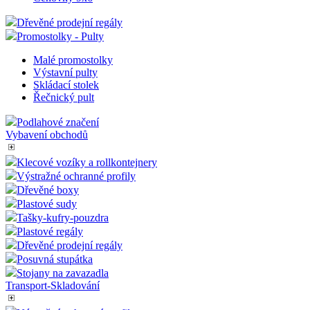
Dřevěné prodejní regály
Promostolky - Pulty
Malé promostolky
Výstavní pulty
Skládací stolek
Řečnický pult
Podlahové značení
Vybavení obchodů
Klecové vozíky a rollkontejnery
Výstražné ochranné profily
Dřevěné boxy
Plastové sudy
Tašky-kufry-pouzdra
Plastové regály
Dřevěné prodejní regály
Posuvná stupátka
Stojany na zavazadla
Transport-Skladování