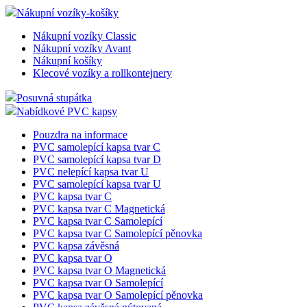
Nákupní vozíky-košíky
Nákupní vozíky Classic
Nákupní vozíky Avant
Nákupní košíky
Klecové vozíky a rollkontejnery
Posuvná stupátka
Nabídkové PVC kapsy
Pouzdra na informace
PVC samolepící kapsa tvar C
PVC samolepící kapsa tvar D
PVC nelepící kapsa tvar U
PVC samolepící kapsa tvar U
PVC kapsa tvar C
PVC kapsa tvar C Magnetická
PVC kapsa tvar C Samolepící
PVC kapsa tvar C Samolepící pěnovka
PVC kapsa závěsná
PVC kapsa tvar O
PVC kapsa tvar O Magnetická
PVC kapsa tvar O Samolepící
PVC kapsa tvar O Samolepící pěnovka