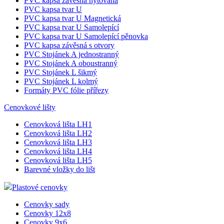
PVC kapsa závěsná nýtovaná
PVC kapsa tvar U
PVC kapsa tvar U Magnetická
PVC kapsa tvar U Samolepící
PVC kapsa tvar U Samolepící pěnovka
PVC kapsa závěsná s otvory
PVC Stojánek A jednostranný
PVC Stojánek A oboustranný
PVC Stojánek L šikmý
PVC Stojánek L kolmý
Formáty PVC fólie přířezy
Cenovkové lišty
Cenovková lišta LH1
Cenovková lišta LH2
Cenovková lišta LH3
Cenovková lišta LH4
Cenovková lišta LH5
Barevné vložky do lišt
Plastové cenovky
Cenovky sady
Cenovky 12x8
Cenovky 9x6