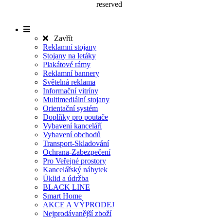
reserved
Zavřít
Reklamní stojany
Stojany na letáky
Plakátové rámy
Reklamní bannery
Světelná reklama
Informační vitríny
Multimediální stojany
Orientační systém
Doplňky pro poutače
Vybavení kanceláří
Vybavení obchodů
Transport-Skladování
Ochrana-Zabezpečení
Pro Veřejné prostory
Kancelářský nábytek
Úklid a údržba
BLACK LINE
Smart Home
AKCE A VÝPRODEJ
Nejprodávanější zboží