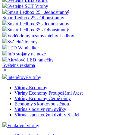
Světelná LED vitrína
Světelné SCT Vitríny
Smart Ledbox 25 - Jednostranný
Smart Ledbox 25 - Oboustranný
Smart Ledbox 35 - Jednostranný
Smart Ledbox 35 - Oboustranný
Voděodolný uzamykatelný Ledbox
Světelné totemy
LED Windtalker
Info stojany na noze
Akrylové LED rámečky
Světelná reklama
Interiérové vitríny
Vitríny Economy
Vitríny Economy Protipožární Atest
Vitríny Economy Černé rámy
Economy s korkovou stěnou
Vitrína s posuvnými dvířky
Vitrína s posuvnými dvířky SLIM
Venkovní vitríny