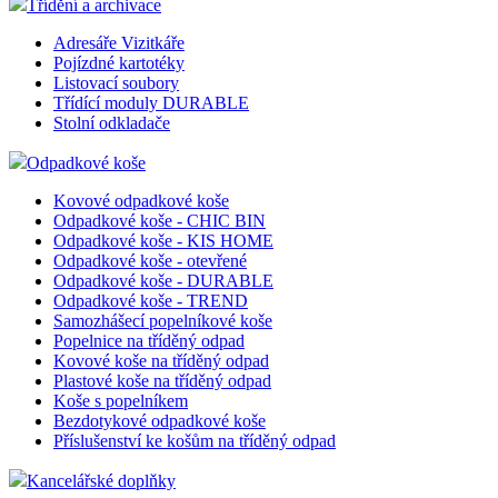
Třídění a archivace
Adresáře Vizitkáře
Pojízdné kartotéky
Listovací soubory
Třídící moduly DURABLE
Stolní odkladače
Odpadkové koše
Kovové odpadkové koše
Odpadkové koše - CHIC BIN
Odpadkové koše - KIS HOME
Odpadkové koše - otevřené
Odpadkové koše - DURABLE
Odpadkové koše - TREND
Samozhášecí popelníkové koše
Popelnice na tříděný odpad
Kovové koše na tříděný odpad
Plastové koše na tříděný odpad
Koše s popelníkem
Bezdotykové odpadkové koše
Příslušenství ke košům na tříděný odpad
Kancelářské doplňky