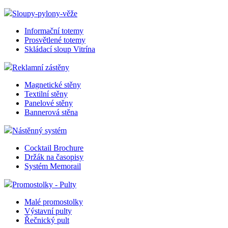
Sloupy-pylony-věže
Informační totemy
Prosvětlené totemy
Skládací sloup Vitrína
Reklamní zástěny
Magnetické stěny
Textilní stěny
Panelové stěny
Bannerová stěna
Nástěnný systém
Cocktail Brochure
Držák na časopisy
Systém Memorail
Promostolky - Pulty
Malé promostolky
Výstavní pulty
Řečnický pult