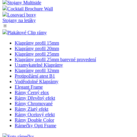
Stojany Multiside
Cocktail Brochure Wall
Losovací boxy
Stojany na letáky
Plakátové Clip rámy
Klaprámy profil 15mm
Klaprámy profil 20mm
Klaprámy profil 25mm
Klaprámy profil 25mm barevné provedení
Uzamykatelné Klaprámy
Klaprámy profil 32mm
Protipožární atest B1
Voděodolné Klaprámy
Elegant Frame
Rámy Černý elox
Rámy Dřevěný efekt
Rámy Chromované
Rámy Zlatý efekt
Rámy Ocelový efekt
Rámy Double Color
Rámečky Opti Frame
Foto rámečky