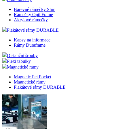
Barevné rámečky Slim
Rámečky Opti Frame
Akrylové rámečky
Plakátové rámy DURABLE
Kapsy na informace
Rámy Duraframe
Distanční šrouby
Plexi tabulky
Magnetické rámy
Magnetic Pet Pocket
Magnetické rámy
Plakátové rámy DURABLE