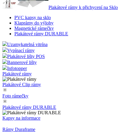
Plakátové rámy k přichycení na Sklo
PVC kapsy na sklo
Klaprámy do výlohy
Magnetické rámečky
Plakátové rámy DURABLE
Uzamykatelná vitrína
Vypínací rámy
Plakátové lišty POS
Bannerové lišty
Infotopper
Plakátové rámy
Plakátové Clip rámy
Foto rámečky
Plakátové rámy DURABLE
Kapsy na informace
Rámy Duraframe