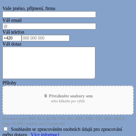
Vaše jméno, příjmení, firma
Váš email
Váš telefon
Váš dotaz
Přílohy
📎 Přetáhněte soubory sem
nebo klikněte pro výběr
Povolené typy: PDF, XLS, XLSX, CSV, JPG, JPEG, PNG, TXT, DOC, DOCX
(max 10 MB / soubor, max 5 souborů)
Souhlasím se zpracováním osobních údajů pro zpracování
mého dotazu
Více informací