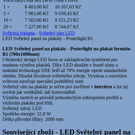
Počet (ks)
Cena bez DPH
Cena s DPH
1 +
8 403,00 Kč
10 167,63 Kč
5 +
7 983,00 Kč
9 659,43 Kč
10 +
7 563,00 Kč
9 151,23 Kč
20 +
7 227,00 Kč
8 744,67 Kč
Světelná reklama
-
Světelný rám LED
LED Světelný panel na plakáty - Posterlight B1
LED Světelný panel na plakáty - Posterlight na plakát formátu
B1 (700x1000mm)
Ultratenký design LED boxu se zaklapávacím systémem pro
snadnou výměnu plakátů. Díky LED diodám v hraně rámu a
unikátní technologii DSE šetří až 70% energie oproti standardním
rámům. Dlouhá životnost světelného zdroje. Vysokou a souvislou
svítivost zaručuje speciální podtištěný rastr.
Světelný rám na plakáty je určen pro zavěšení v
interiéru
a lze jej
zavěsit jak vertikálně, tak horizontálně.
Výměna motivů se provádí jednoduchým odklopením profilů a
vložením plakátu pod fólii.
Světelný zdroj: LED
Spotřeba energie: 32,8 W
Délka přívodní šňůry: 2000 mm
Související zboží
- LED Světelný panel na