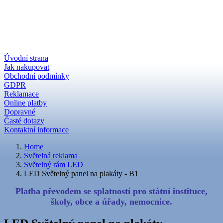
Úvodní strana
Jak nakupovat
Obchodní podmínky
GDPR
Reklamace
Online platby
Dopravné
Časté dotazy
Kontaktní informace
Home
Světelná reklama
Světelný rám LED
LED Světelný panel na plakáty - B1
Platba převodem se splatností pro státní instituce,
školy, obce a úřady, nemocnice.