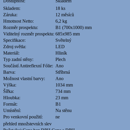
Dostupnost:
Skladem
Skladem:
18 ks
Záruka:
12 měsíců
Hmotnost Netto:
6,2 kg
Rozměr prospektu:
B1 (700x1000) mm
Viditelný rozměr prospektu:
685x985 mm
Specifikace:
Světelný
Zdroj světla:
LED
Materiál:
Hliník
Typ zadní stěny:
Plech
Součástí Antireflexní Fólie:
Ano
Barva:
Stříbrná
Možnost vlastní barvy:
Ano
Výška:
1034 mm
Šířka:
734 mm
Hloubka:
23 mm
Formát:
B1
Umístění:
Na stěnu
Pro venkovní použití:
ne
přehled množstevních slev