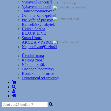
Vybavení kanceláří
Řečnický pult
Vybavení obchodů
Podlahové značení
Transport-Skladování
Ochrana-Zabezpečení
Označení toalet
Pro Veřejné prostory
Kancelářský nábytek
Úklid a údržba
BLACK LINE
Smart Home
AKCE A VÝPRODEJ
Značení regálů
Nejprodávanější zboží
Úvodní strana
Katalog zboží
Nákupní košík
Obchodní podmínky
Kontaktní informace
Odstoupení od smlouvy