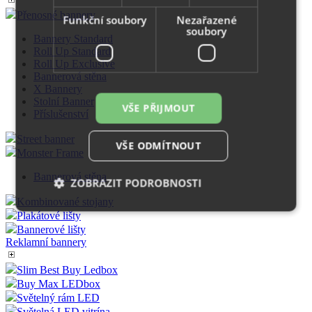
Přenosné bannery
Funkční soubory
Nezařazené
soubory
Bannery Standard
Roll Up Standard
Roll Up Exclusive
Bannerová stěna
X Bannery
Stolní Banner
VŠE PŘIJMOUT
Příslušenství
Street banner
VŠE ODMÍTNOUT
Monster Frame
Bannerová stěna
ZOBRAZIT PODROBNOSTI
Kombinované stojany
Plakátové lišty
Bannerové lišty
Nezbytně nutné soubory
Výkonové soubory
Reklamní bannery
Soubory cílení
Funkční soubory
Slim Best Buy Ledbox
Nezařazené soubory
Buy Max LEDbox
Světelný rám LED
Nezbytně nutné soubory cookie umožňují základní
Světelná LED vitrína