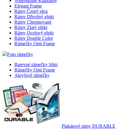
Voděodolné Klaprámy
Elegant Frame
Rámy Černý elox
Rámy Dřevěný efekt
Rámy Chromované
Rámy Zlatý efekt
Rámy Ocelový efekt
Rámy Double Color
Rámečky Opti Frame
Foto rámečky
Barevné rámečky Slim
Rámečky Opti Frame
Akrylové rámečky
Plakátové rámy DURABLE