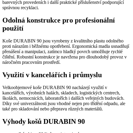
barevných provedeních i další praktické příslušenství podporující
správnou recyklaci.
Odolná konstrukce pro profesionální
použití
Koše DURABIN 90 jsou vyrobeny z kvalitního plastu odolného
proti nárazům i běžnému opotřebení. Ergonomická madla usnadňují
přenášení a manipulaci, zatímco hladký povrch umožňuje rychlé
čištění. Robustní konstrukce je navržena pro dlouhodobý provoz v
náročném pracovním prostředí.
Využití v kancelářích i průmyslu
Velkoobjemové koše DURABIN 90 nacházejí využití v
kancelářích, výrobních halách, skladech, logistických centrech,
školách, nemocnicích, laboratořích i dalších veřejných budovách.
Díky své univerzálnosti jsou vhodné nejen pro třídění odpadu, ale
také pro skladování nebo přepravu různých materiálů.
Výhody košů DURABIN 90