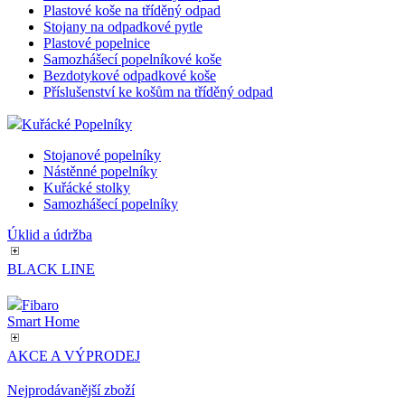
Plastové koše na tříděný odpad
Stojany na odpadkové pytle
Plastové popelnice
Samozhášecí popelníkové koše
Bezdotykové odpadkové koše
Příslušenství ke košům na tříděný odpad
Kuřácké Popelníky
Stojanové popelníky
Nástěnné popelníky
Kuřácké stolky
Samozhášecí popelníky
Úklid a údržba
BLACK LINE
Fibaro
Smart Home
AKCE A VÝPRODEJ
Nejprodávanější zboží