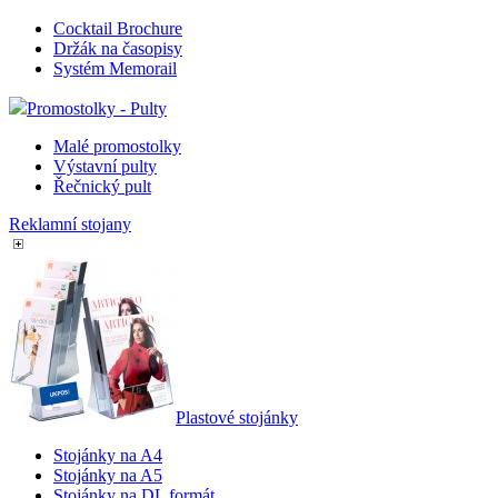
Cocktail Brochure
Držák na časopisy
Systém Memorail
Promostolky - Pulty
Malé promostolky
Výstavní pulty
Řečnický pult
Reklamní stojany
Plastové stojánky
Stojánky na A4
Stojánky na A5
Stojánky na DL formát