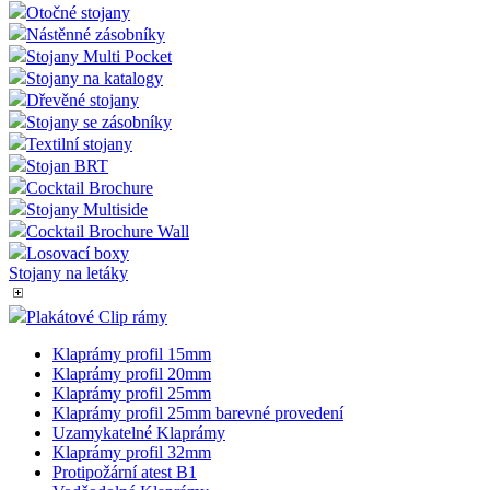
Otočné stojany
Nástěnné zásobníky
Stojany Multi Pocket
Stojany na katalogy
Dřevěné stojany
Stojany se zásobníky
Textilní stojany
Stojan BRT
Cocktail Brochure
Stojany Multiside
Cocktail Brochure Wall
Losovací boxy
Stojany na letáky
Plakátové Clip rámy
Klaprámy profil 15mm
Klaprámy profil 20mm
Klaprámy profil 25mm
Klaprámy profil 25mm barevné provedení
Uzamykatelné Klaprámy
Klaprámy profil 32mm
Protipožární atest B1