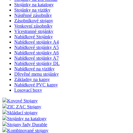
Stojánky na katalogy
Stojánky na vizitky
Nástěnné zásobníky
Zásobníkové stojany
Venkovní zásobníky
Vícestranné stojánky
Nabídkové Stojánky
Nabídkové stojánky A4
Nabídkové stojánky A5
Nabídkové stojánky A6
Nabídkové stojánky A7
Nabídkové stojánky DL
Nabídkové na vizitky
Dřevěné menu stojánky
Základny na kapsy
Nabídkové PVC kapsy
Losovací boxy
Kovové Stojany
ZIC ZAC Stojany
Skládací stojany
Stojánky na katalogy
Stojany řady Durable
Kombinované stojany