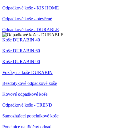
informace o
čísla jako
tom, jak
Odpadkové koše - KIS HOME
identifikátoru
koncový
klienta. Je
uživatel pou
součástí
webové str
Odpadkové koše - otevřené
každého
a jakoukoli
požadavku na
reklamu, kt
stránku na webu
koncový
Odpadkové koše - DURABLE
a slouží k
uživatel mo
výpočtu údajů o
vidět před
Koše DURABIN 40
návštěvnících,
návštěvou
relacích a
uvedeného
kampaních pro
webu.
Koše DURABIN 60
analytické
přehledy webů.
_gcl_au
2 měsíce 4
Tento soub
Google LLC
Koše DURABIN 90
týdny
cookie
.az-reklama.cz
_ga_W9W4WTC8B7
.az-
1 rok 1
Tento soubor
nastavuje
reklama.cz
měsíc
cookie používá
společnost
Google Analytics
Vozíky na koše DURABIN
Doubleclick
k zachování
provádí
stavu relace.
informace o
Bezdotykové odpadkové koše
tom, jak
_gid
1 den
Tento soubor
Google
koncový
cookie nastavuje
LLC
uživatel pou
Kovové odpadkové koše
Google
.eshop.az-
webové str
Analytics.
reklama.cz
a jakoukoli
Ukládá a
Odpadkové koše - TREND
reklamu, kt
aktualizuje
koncový
jedinečnou
uživatel mo
Samozhášecí popelníkové koše
hodnotu pro
vidět před
každou
návštěvou
navštívenou
uvedeného
Popelnice na tříděný odpad