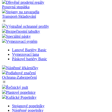
Dřevěné prodejní regály
Posuvná stupátka
Stojany na zavazadla
Transport-Skladování
Výstražné ochranné profily
Bezpečnostní tabulky
Speciální pásky
Vymezovací systém
Lanové Bariéry Basic
Vymezovací lana
Páskové bariéry Basic
Nástěnné lékárničky
Podlahové značení
Ochrana-Zabezpečení
Řečnický pult
Plastové popelnice
Kuřácké Popelníky
Stojanové popelníky
Nástěnné popelníky