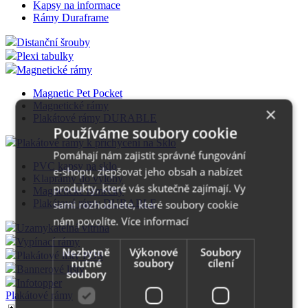
Kapsy na informace
Rámy Duraframe
Distanční šrouby
Plexi tabulky
Magnetické rámy
Magnetic Pet Pocket
Magnetické rámy
×
Plakátové rámy DURABLE
Používáme soubory cookie
Plakátové rámy k přichycení na Sklo
Pomáhají nám zajistit správné fungování
PVC kapsy na sklo
e-shopu, zlepšovat jeho obsah a nabízet
Klaprámy do výlohy
produkty, které vás skutečně zajímají. Vy
Magnetické rámečky
Plakátové rámy DURABLE
sami rozhodnete, které soubory cookie
nám povolíte.
Více informací
Uzamykatelná vitrína
Vypínací rámy
Nezbytně
Výkonové
Soubory
Plakátové lišty POS
nutné
soubory
cílení
Bannerové lišty
soubory
Infotopper
Plakátové rámy