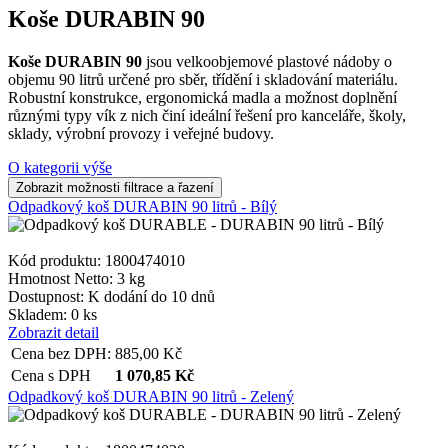
Koše DURABIN 90
Koše DURABIN 90
jsou velkoobjemové plastové nádoby o
objemu 90 litrů určené pro sběr, třídění i skladování materiálu.
Robustní konstrukce, ergonomická madla a možnost doplnění
různými typy vík z nich činí ideální řešení pro kanceláře, školy,
sklady, výrobní provozy i veřejné budovy.
O kategorii výše
Odpadkový koš DURABIN 90 litrů - Bílý
Kód produktu: 1800474010
Hmotnost Netto:
3 kg
Dostupnost:
K dodání do 10 dnů
Skladem: 0 ks
Zobrazit detail
Cena bez DPH:
885,00
Kč
Cena s DPH
1 070,85
Kč
Odpadkový koš DURABIN 90 litrů - Zelený