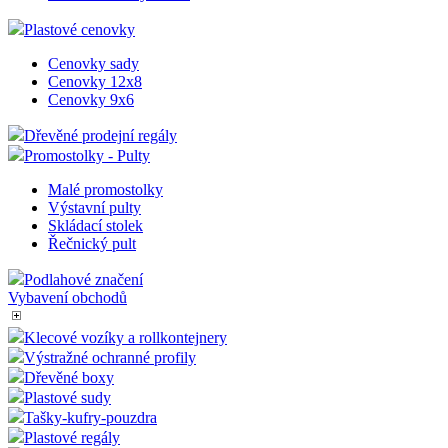
Plastové cenovky
Cenovky sady
Cenovky 12x8
Cenovky 9x6
Dřevěné prodejní regály
Promostolky - Pulty
Malé promostolky
Výstavní pulty
Skládací stolek
Řečnický pult
Podlahové značení
Vybavení obchodů
Klecové vozíky a rollkontejnery
Výstražné ochranné profily
Dřevěné boxy
Plastové sudy
Tašky-kufry-pouzdra
Plastové regály