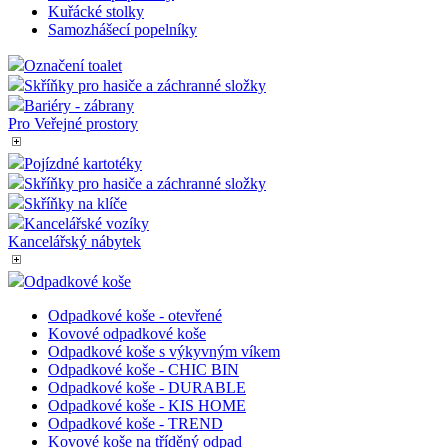
Kuřácké stolky
Samozhášecí popelníky
Označení toalet
Skříňky pro hasiče a záchranné složky
Bariéry - zábrany
Pro Veřejné prostory
Pojízdné kartotéky
Skříňky pro hasiče a záchranné složky
Skříňky na klíče
Kancelářské vozíky
Kancelářský nábytek
Odpadkové koše
Odpadkové koše - otevřené
Kovové odpadkové koše
Odpadkové koše s výkyvným víkem
Odpadkové koše - CHIC BIN
Odpadkové koše - DURABLE
Odpadkové koše - KIS HOME
Odpadkové koše - TREND
Kovové koše na tříděný odpad