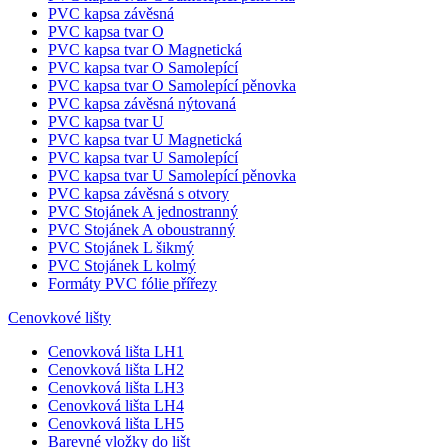
PVC kapsa závěsná
PVC kapsa tvar O
PVC kapsa tvar O Magnetická
PVC kapsa tvar O Samolepící
PVC kapsa tvar O Samolepící pěnovka
PVC kapsa závěsná nýtovaná
PVC kapsa tvar U
PVC kapsa tvar U Magnetická
PVC kapsa tvar U Samolepící
PVC kapsa tvar U Samolepící pěnovka
PVC kapsa závěsná s otvory
PVC Stojánek A jednostranný
PVC Stojánek A oboustranný
PVC Stojánek L šikmý
PVC Stojánek L kolmý
Formáty PVC fólie přířezy
Cenovkové lišty
Cenovková lišta LH1
Cenovková lišta LH2
Cenovková lišta LH3
Cenovková lišta LH4
Cenovková lišta LH5
Barevné vložky do lišt