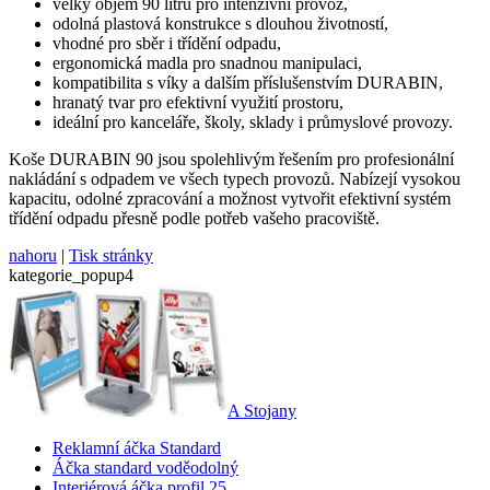
velký objem 90 litrů pro intenzivní provoz,
odolná plastová konstrukce s dlouhou životností,
vhodné pro sběr i třídění odpadu,
ergonomická madla pro snadnou manipulaci,
kompatibilita s víky a dalším příslušenstvím DURABIN,
hranatý tvar pro efektivní využití prostoru,
ideální pro kanceláře, školy, sklady i průmyslové provozy.
Koše DURABIN 90 jsou spolehlivým řešením pro profesionální
nakládání s odpadem ve všech typech provozů. Nabízejí vysokou
kapacitu, odolné zpracování a možnost vytvořit efektivní systém
třídění odpadu přesně podle potřeb vašeho pracoviště.
nahoru
|
Tisk stránky
kategorie_popup4
A Stojany
Reklamní áčka Standard
Áčka standard voděodolný
Interiérová áčka profil 25