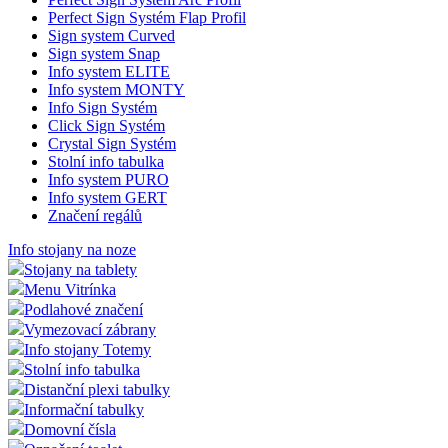
zákaz
Perfect Sign Systém Flap Profil
VISITOR_PRIVACY_METADATA
5
Tento
YouTube
Sign system Curved
měsíců
cookie
.youtube.com
Sign system Snap
4
ukládá
Info system ELITE
týdny
souhl
Info system MONTY
uživat
volby
Info Sign Systém
soukr
Click Sign Systém
jejich 
Crystal Sign Systém
s web
Zazna
Stolní info tabulka
údaje 
Info system PURO
souhl
Info system GERT
návště
Značení regálů
různý
zásad
ochra
Info stojany na noze
osobn
Stojany na tablety
údajů 
nastav
Menu Vitrínka
které z
Podlahové značení
jejich
prefer
Vymezovací zábrany
budou
Info stojany Totemy
budou
Stolní info tabulka
sezení
respek
Distanční plexi tabulky
Informační tabulky
mena
.eshop.az-
4
eshop 
reklama.cz
týdny
cookie
Domovní čísla
2 dny
měnu,