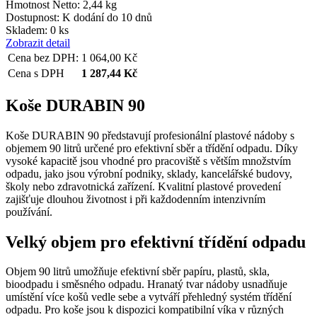
Hmotnost Netto:
2,44 kg
Dostupnost:
K dodání do 10 dnů
Skladem: 0 ks
Zobrazit detail
Cena bez DPH:
1 064,00
Kč
Cena s DPH
1 287,44
Kč
Koše DURABIN 90
Koše DURABIN 90 představují profesionální plastové nádoby s
objemem 90 litrů určené pro efektivní sběr a třídění odpadu. Díky
vysoké kapacitě jsou vhodné pro pracoviště s větším množstvím
odpadu, jako jsou výrobní podniky, sklady, kancelářské budovy,
školy nebo zdravotnická zařízení. Kvalitní plastové provedení
zajišťuje dlouhou životnost i při každodenním intenzivním
používání.
Velký objem pro efektivní třídění odpadu
Objem 90 litrů umožňuje efektivní sběr papíru, plastů, skla,
bioodpadu i směsného odpadu. Hranatý tvar nádoby usnadňuje
umístění více košů vedle sebe a vytváří přehledný systém třídění
odpadu. Pro koše jsou k dispozici kompatibilní víka v různých