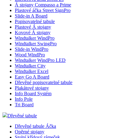
Á stojany Compasso a Prime
Plastové áčka Street SignPro
Slide-in A Board
Popisovatelné tabule
Plastové Á stojany
Kovové Á stojany
Windtalker WindPro
Windtalker SwingPro
Slide-in WindPro
Wood WindPro
Windtalker WindPro LED
Windtalker City
Windtalker Excel
Easy Go A Board
Dřevěné popisovatelné tabule
Plakátové stojany
Info Board Systém
Info Pole
Tri Board
Dřevěné tabule
Dřevěné tabule Áčka
Opěrné stojany
Stolní křídový rámeček