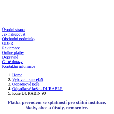
Úvodní strana
Jak nakupovat
Obchodní podmínky
GDPR
Reklamace
Online platby
Dopravné
Časté dotazy
Kontaktní informace
Home
Vybavení kanceláří
Odpadkové koše
Odpadkové koše - DURABLE
Koše DURABIN 90
Platba převodem se splatností pro státní instituce,
školy, obce a úřady, nemocnice.