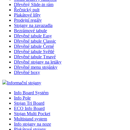
Dřevěný Slide-in rám
Řečnický pult
Plakátové lišty
Prodejní regály
Stojany na zavazadla
Bezrámové tabule
Dřevěné tabule Easy
Dřevěné tabule Classic
Dřevěné tabule Černé
Dřevěné tabule Světlé
Dřevěné tabule Tmavé
Dřevěné stojany na letáky
Dřevěné menu stojánky
Dřevěné boxy
Informační stojany
Info Board Systém
Info Pole
Stojan Tri Board
ECO Info Board
Stojan Multi Pocket
Multistand system
Info stojany na noze
Plakátové stojany