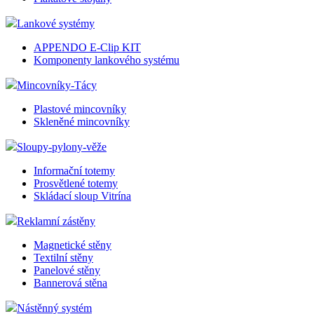
Lankové systémy
APPENDO E-Clip KIT
Komponenty lankového systému
Mincovníky-Tácy
Plastové mincovníky
Skleněné mincovníky
Sloupy-pylony-věže
Informační totemy
Prosvětlené totemy
Skládací sloup Vitrína
Reklamní zástěny
Magnetické stěny
Textilní stěny
Panelové stěny
Bannerová stěna
Nástěnný systém