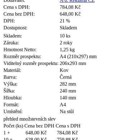
Dodavatel:
A-Z Reklama CZ
Cena s DPH:
784,08 Kč
Cena bez DPH:
648,00 Kč
DPH:
21 %
Dostupnost:
Skladem
Skladem:
10 ks
Záruka:
2 roky
Hmotnost Netto:
1,25 kg
Rozměr prospektu:
A4 (210x297) mm
Viditelný rozměr prospektu:
206x293 mm
Materiál:
Kov
Barva:
Černá
Výška:
282 mm
Šířka:
240 mm
Hloubka:
140 mm
Formát:
A4
Umístění:
Na stůl
přehled množstevních slev
Počet (ks)
Cena bez DPH
Cena s DPH
1 +
648,00 Kč
784,08 Kč
10 +
628,00 Kč
759,88 Kč