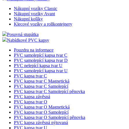
Nákupní vozíky Classic
Nákupní vozíky Avant
Nákupní košíky
Klecové vozíky a rollkontejnery
Posuvná stupátka
Nabídkové PVC kapsy
Pouzdra na informace
PVC samolepící kapsa tvar C
PVC samolepící kapsa tvar D
PVC nelepící kapsa tvar U
PVC samolepící kapsa tvar U
PVC kapsa tvar C
PVC kapsa tvar C Magnetická
PVC kapsa tvar C Samolepící
PVC kapsa tvar C Samolepící pěnovka
PVC kapsa závěsná
PVC kapsa tvar O
PVC kapsa tvar O Magnetická
PVC kapsa tvar O Samolepící
PVC kapsa tvar O Samolepící pěnovka
PVC kapsa závěsná nýtovaná
PVC kapsa tvar U