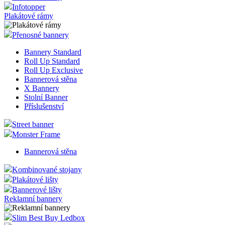
Infotopper
Plakátové rámy
Přenosné bannery
Bannery Standard
Roll Up Standard
Roll Up Exclusive
Bannerová stěna
X Bannery
Stolní Banner
Příslušenství
Street banner
Monster Frame
Bannerová stěna
Kombinované stojany
Plakátové lišty
Bannerové lišty
Reklamní bannery
Slim Best Buy Ledbox