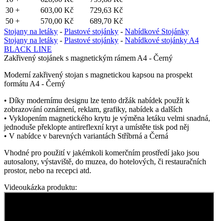
30 +
603,00 Kč
729,63 Kč
50 +
570,00 Kč
689,70 Kč
Stojany na letáky
-
Plastové stojánky
-
Nabídkové Stojánky
Stojany na letáky
-
Plastové stojánky
-
Nabídkové stojánky A4
BLACK LINE
Zakřivený stojánek s magnetickým rámem A4 - Černý
Moderní zakřivený stojan s magnetickou kapsou na prospekt
formátu A4 - Černý
• Díky modernímu designu lze tento držák nabídek použít k
zobrazování oznámení, reklam, grafiky, nabídek a dalších
• Vyklopením magnetického krytu je výměna letáku velmi snadná,
jednoduše překlopte antireflexní kryt a umístěte tisk pod něj
• V nabídce v barevných variantách Stříbrná a Černá
Vhodné pro použití v jakémkoli komerčním prostředí jako jsou
autosalony, výstaviště, do muzea, do hotelových, či restauračních
prostor, nebo na recepci atd.
Videoukázka produktu: