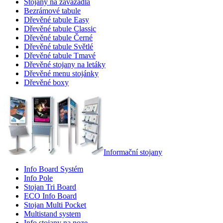
Stojany na zavazadla
Bezrámové tabule
Dřevěné tabule Easy
Dřevěné tabule Classic
Dřevěné tabule Černé
Dřevěné tabule Světlé
Dřevěné tabule Tmavé
Dřevěné stojany na letáky
Dřevěné menu stojánky
Dřevěné boxy
Informační stojany
Info Board Systém
Info Pole
Stojan Tri Board
ECO Info Board
Stojan Multi Pocket
Multistand system
Info stojany na noze