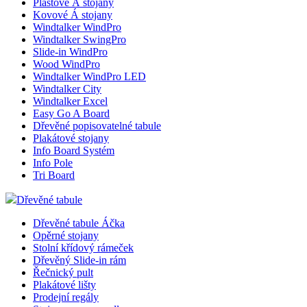
Plastové Á stojany
Kovové Á stojany
Windtalker WindPro
Windtalker SwingPro
Slide-in WindPro
Wood WindPro
Windtalker WindPro LED
Windtalker City
Windtalker Excel
Easy Go A Board
Dřevěné popisovatelné tabule
Plakátové stojany
Info Board Systém
Info Pole
Tri Board
Dřevěné tabule
Dřevěné tabule Áčka
Opěrné stojany
Stolní křídový rámeček
Dřevěný Slide-in rám
Řečnický pult
Plakátové lišty
Prodejní regály