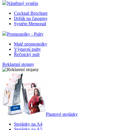
Nástěnný systém
Cocktail Brochure
Držák na časopisy
Systém Memorail
Promostolky - Pulty
Malé promostolky
Výstavní pulty
Řečnický pult
Reklamní stojany
Plastové stojánky
Stojánky na A4
Stojánky na A5