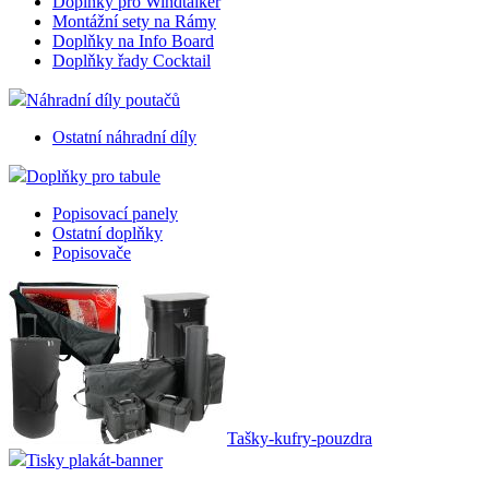
Doplňky pro Windtalker
Montážní sety na Rámy
Doplňky na Info Board
Doplňky řady Cocktail
Náhradní díly poutačů
Ostatní náhradní díly
Doplňky pro tabule
Popisovací panely
Ostatní doplňky
Popisovače
Tašky-kufry-pouzdra
Tisky plakát-banner