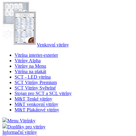
Venkovní vitríny
Vitrína interier-exterier
Vitríny Alpha
Vitríny na Menu
Vitrína na plakát
SCT - LED vitrína
SCT Vitríny Premium
SCT Vitríny Světelné
Stojan pro SCT a SCL vitríny
M&T Tenké vitríny
M&T venkovní vitríny
M&T Plakátové vitríny
Menu Vitrínky
Doplňky pro vitríny
Informační vitríny