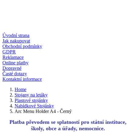
Úvodní strana
Jak nakupovat
Obchodní podmínky
GDPR
Reklamace
Online platby
Dopravné
Časté dotazy
Kontaktní informace
Home
Stojany na letáky
Plastové stojánky
Nabídkové Stojánky
Arc Menu Holder A4 - Černý
Platba převodem se splatností pro státní instituce,
školy, obce a úřady, nemocnice.