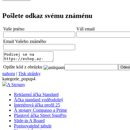
Pošlete odkaz svému známénu
Vaše jméno
Váš email
Email Vašeho známého
Opište kód z obrázku
nahoru
|
Tisk stránky
kategorie_popup4
A Stojany
Reklamní áčka Standard
Áčka standard voděodolný
Interiérová áčka profil 25
Á stojany Compasso a Prime
Plastové áčka Street SignPro
Slide-in A Board
Popisovatelné tabule