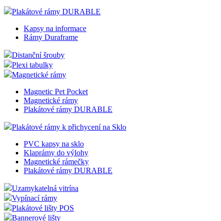
Plakátové rámy DURABLE
Kapsy na informace
Rámy Duraframe
Distanční šrouby
Plexi tabulky
Magnetické rámy
Magnetic Pet Pocket
Magnetické rámy
Plakátové rámy DURABLE
Plakátové rámy k přichycení na Sklo
PVC kapsy na sklo
Klaprámy do výlohy
Magnetické rámečky
Plakátové rámy DURABLE
Uzamykatelná vitrína
Vypínací rámy
Plakátové lišty POS
Bannerové lišty