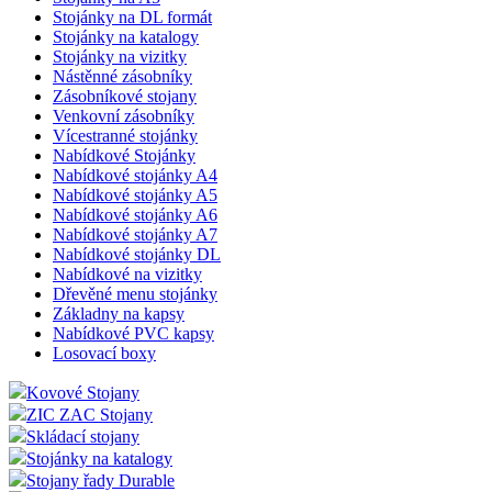
Stojánky na DL formát
Stojánky na katalogy
Stojánky na vizitky
Nástěnné zásobníky
Zásobníkové stojany
Venkovní zásobníky
Vícestranné stojánky
Nabídkové Stojánky
Nabídkové stojánky A4
Nabídkové stojánky A5
Nabídkové stojánky A6
Nabídkové stojánky A7
Nabídkové stojánky DL
Nabídkové na vizitky
Dřevěné menu stojánky
Základny na kapsy
Nabídkové PVC kapsy
Losovací boxy
Kovové Stojany
ZIC ZAC Stojany
Skládací stojany
Stojánky na katalogy
Stojany řady Durable