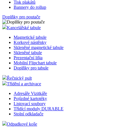
Tisk plakátů
Bannery do rollup
Doplňky pro poutače
Kancelářské tabule
Magnetické tabule
Korkové nástěnky
Skleněné magnetické tabule
Skleněné tabule
Prezentační lišta
Mobilní Flipchart tabule
Doplňky pro tabule
Řečnický pult
Třídění a archivace
Adresáře Vizitkáře
Pojízdné kartotéky
Listovací soubory
Třídící moduly DURABLE
Stolní odkladače
Odpadkové koše