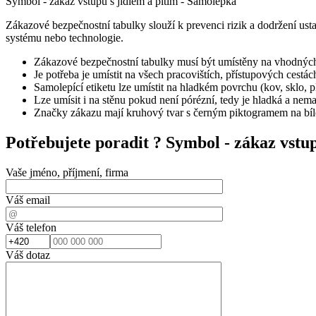
Symbol - zákaz vstupu s jídlem a pitím - Samolepka
Zákazové bezpečnostní tabulky slouží k prevenci rizik a dodržení ust
systému nebo technologie.
Zákazové bezpečnostní tabulky musí být umístěny na vhodných 
Je potřeba je umístit na všech pracovištích, přístupových cestác
Samolepící etiketu lze umístit na hladkém povrchu (kov, sklo, p
Lze umísit i na stěnu pokud není pórézní, tedy je hladká a nemast
Značky zákazu mají kruhový tvar s černým piktogramem na bíl
Potřebujete poradit ?
Symbol - zákaz vstu
Vaše jméno, příjmení, firma
Váš email
Váš telefon
Váš dotaz