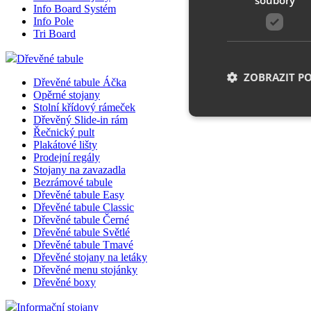
Info Board Systém
Info Pole
Tri Board
Dřevěné tabule
ZOBRAZIT P
Dřevěné tabule Áčka
Opěrné stojany
Stolní křídový rámeček
Dřevěný Slide-in rám
Řečnický pult
Plakátové lišty
Nezbytně nutn
Prodejní regály
Stojany na zavazadla
Nezbytně nutné soubo
stránky nelze bez ne
Bezrámové tabule
Dřevěné tabule Easy
Dřevěné tabule Classic
Název
Dřevěné tabule Černé
Dřevěné tabule Světlé
__cf_bm
Dřevěné tabule Tmavé
Dřevěné stojany na letáky
Dřevěné menu stojánky
Dřevěné boxy
shop5_uid
Informační stojany