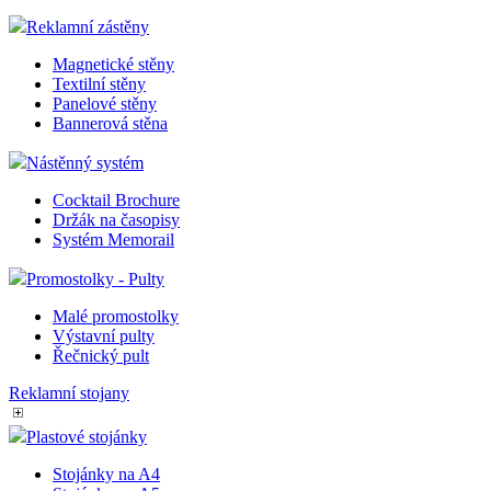
Reklamní zástěny
Magnetické stěny
__cf_bm
Textilní stěny
Panelové stěny
Bannerová stěna
lctpref
Nástěnný systém
Cocktail Brochure
shop5_kosik
Držák na časopisy
Systém Memorail
udid
Promostolky - Pulty
Malé promostolky
Výstavní pulty
Řečnický pult
Název
Reklamní stojany
Název
Název
__Secure-YNID
Plastové stojánky
_ga
__Secure-ROLLOU
sid
Stojánky na A4
zobrazeni