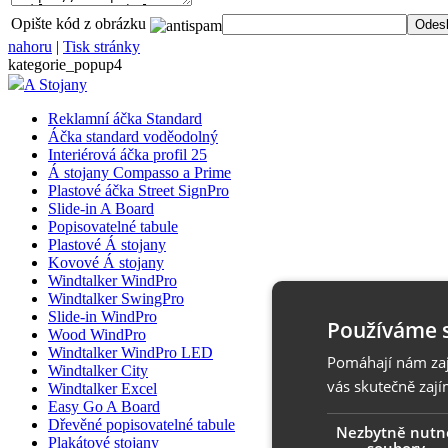
Opište kód z obrázku
nahoru
|
Tisk stránky
kategorie_popup4
A Stojany
Reklamní áčka Standard
Áčka standard voděodolný
Interiérová áčka profil 25
Á stojany Compasso a Prime
Plastové áčka Street SignPro
Slide-in A Board
Popisovatelné tabule
Plastové Á stojany
Kovové Á stojany
Windtalker WindPro
Windtalker SwingPro
Slide-in WindPro
Používáme 
Wood WindPro
Windtalker WindPro LED
Pomáhají nám zaji
Windtalker City
vás skutečně zají
Windtalker Excel
Easy Go A Board
Dřevěné popisovatelné tabule
Nezbytně nutn
Plakátové stojany
soubory