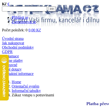
Kč
€
Přihlásit se
Zaregistrovat se
Počet položek: 0
0,00 Kč
Úvodní strana
Jak nakupovat
Obchodní podmínky
GDPR
Reklamace
Online platby
Dopravné
Časté dotazy
Kontaktní informace
Home
Orientační systém
Informační tabulky
Zákaz vstupu s potravinami
Platba převo