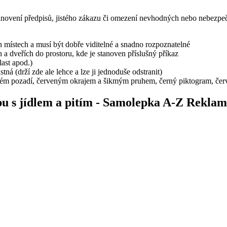
anovení předpisů, jistého zákazu či omezení nevhodných nebo nebezpečnýc
místech a musí být dobře viditelné a snadno rozpoznatelné
h a dveřích do prostoru, kde je stanoven příslušný příkaz
last apod.)
ná (drží zde ale lehce a lze ji jednoduše odstranit)
ém pozadí, červeným okrajem a šikmým pruhem, černý piktogram, červ
pu s jídlem a pitím - Samolepka A-Z Rekla