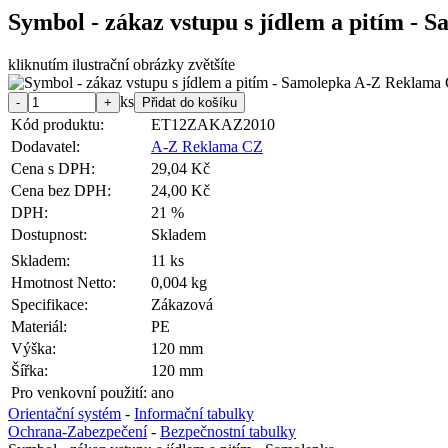
Symbol - zákaz vstupu s jídlem a pitím - 
kliknutím ilustrační obrázky zvětšíte
ks
Kód produktu:
ET12ZAKAZ2010
Dodavatel:
A-Z Reklama CZ
Cena s DPH:
29,04 Kč
Cena bez DPH:
24,00 Kč
DPH:
21 %
Dostupnost:
Skladem
Skladem:
11 ks
Hmotnost Netto:
0,004 kg
Specifikace:
Zákazová
Materiál:
PE
Výška:
120 mm
Šířka:
120 mm
Pro venkovní použití:
ano
Orientační systém
-
Informační tabulky
Ochrana-Zabezpečení
-
Bezpečnostní tabulky