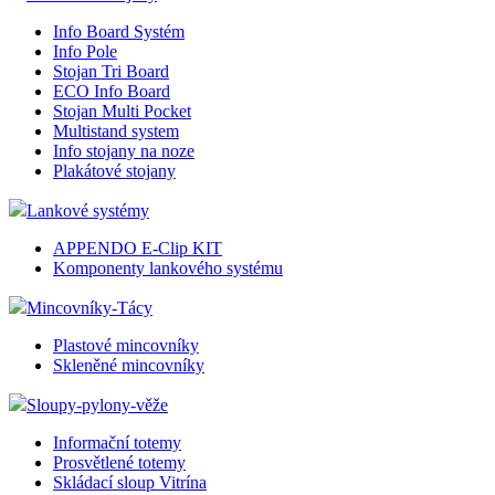
shop5_pocitadlo
Info Board Systém
Info Pole
Stojan Tri Board
__cf_bm
ECO Info Board
Stojan Multi Pocket
Multistand system
Info stojany na noze
nastav_lang
Plakátové stojany
Lankové systémy
VISITOR_PRIVACY_
APPENDO E-Clip KIT
Komponenty lankového systému
Mincovníky-Tácy
mena
Plastové mincovníky
Skleněné mincovníky
CookieScriptConse
Sloupy-pylony-věže
Informační totemy
_dc_gtm_UA-381924
Prosvětlené totemy
Skládací sloup Vitrína