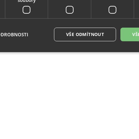
ODROBNOSTI
VŠE ODMÍTNOUT
VŠ
é soubory
Výkonové soubory
Soubory cílení
Funkční soubory
Neza
ry cookie umožňují základní funkce webových stránek, jako je přihlášení uživatele a
zbytně nutných souborů cookie správně používat.
Provider
/
Vyprší
Popis
Doména
29
Tento soubor cookie se používá k rozlišení me
Cloudflare
minut
To je pro web přínosné, aby bylo možné pod
Inc.
54
o používání jejich webových stránek.
.vimeo.com
sekund
.eshop.az-
4
Identifikátor eshopu, který pozná, že se jedn
reklama.cz
týdny
zákazníka, aby byly zajištěné funkce eshopu
2 dny