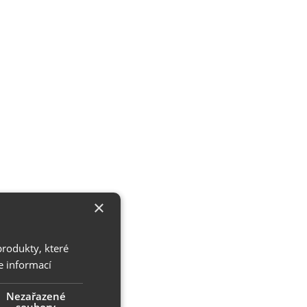
×
produkty, které
e informací
Nezařazené
soubory