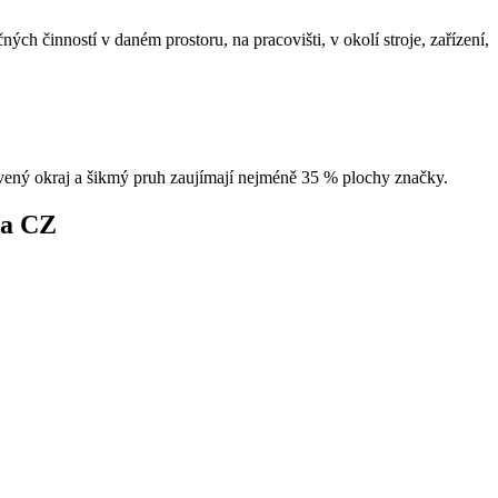
h činností v daném prostoru, na pracovišti, v okolí stroje, zařízení,
ený okraj a šikmý pruh zaujímají nejméně 35 % plochy značky.
ma CZ