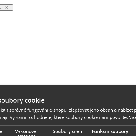
soubory cookie
stit správné fungování e-shopu, zlepšovat jeho obsah a nabízet 
mají. Vy sami rozhodnete, které soubory cookie nám povolíte.
Víc
é
Výkonové
Soubory cílení
Funkční soubory
soubory