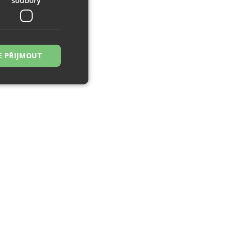
E PŘIJMOUT
řazené soubory
 správa účtu. Webové
zi lidmi a roboty.
ávat platné zprávy
á o stejného
, zejména nákup.