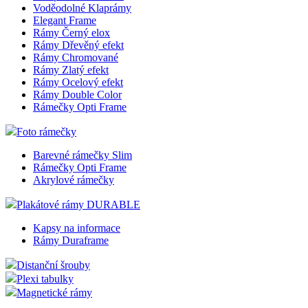
Voděodolné Klaprámy
Elegant Frame
Rámy Černý elox
Rámy Dřevěný efekt
Rámy Chromované
Rámy Zlatý efekt
Rámy Ocelový efekt
Rámy Double Color
Rámečky Opti Frame
Foto rámečky
Barevné rámečky Slim
Rámečky Opti Frame
Akrylové rámečky
Plakátové rámy DURABLE
Kapsy na informace
Rámy Duraframe
Distanční šrouby
Plexi tabulky
Magnetické rámy