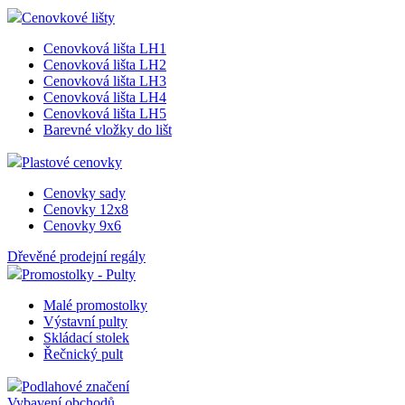
Cenovkové lišty
Cenovková lišta LH1
Cenovková lišta LH2
Cenovková lišta LH3
Cenovková lišta LH4
Cenovková lišta LH5
Barevné vložky do lišt
Plastové cenovky
Cenovky sady
Cenovky 12x8
Cenovky 9x6
Dřevěné prodejní regály
Promostolky - Pulty
Malé promostolky
Výstavní pulty
Skládací stolek
Řečnický pult
Podlahové značení
Vybavení obchodů