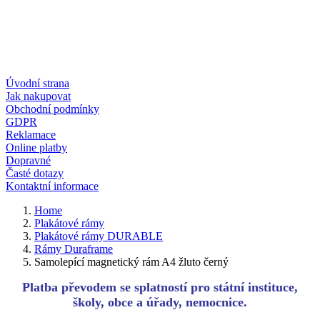
Úvodní strana
Jak nakupovat
Obchodní podmínky
GDPR
Reklamace
Online platby
Dopravné
Časté dotazy
Kontaktní informace
Home
Plakátové rámy
Plakátové rámy DURABLE
Rámy Duraframe
Samolepící magnetický rám A4 žluto černý
Platba převodem se splatností pro státní instituce,
školy, obce a úřady, nemocnice.