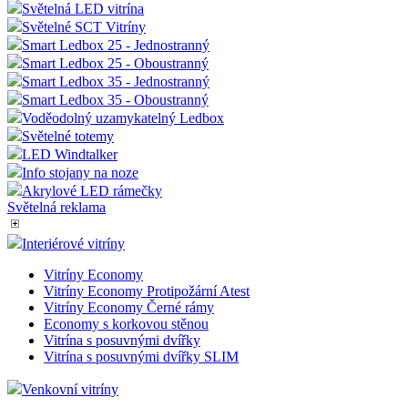
Světelná LED vitrína
Světelné SCT Vitríny
Smart Ledbox 25 - Jednostranný
Smart Ledbox 25 - Oboustranný
Smart Ledbox 35 - Jednostranný
Smart Ledbox 35 - Oboustranný
Voděodolný uzamykatelný Ledbox
Světelné totemy
LED Windtalker
Info stojany na noze
Akrylové LED rámečky
Světelná reklama
Interiérové vitríny
Vitríny Economy
Vitríny Economy Protipožární Atest
Vitríny Economy Černé rámy
Economy s korkovou stěnou
Vitrína s posuvnými dvířky
Vitrína s posuvnými dvířky SLIM
Venkovní vitríny