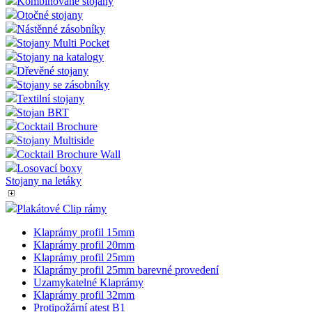
Kombinované stojany
Otočné stojany
Nástěnné zásobníky
Stojany Multi Pocket
Stojany na katalogy
Dřevěné stojany
Stojany se zásobníky
Textilní stojany
Stojan BRT
Cocktail Brochure
Stojany Multiside
Cocktail Brochure Wall
Losovací boxy
Stojany na letáky
Plakátové Clip rámy
Klaprámy profil 15mm
Klaprámy profil 20mm
Klaprámy profil 25mm
Klaprámy profil 25mm barevné provedení
Uzamykatelné Klaprámy
Klaprámy profil 32mm
Protipožární atest B1