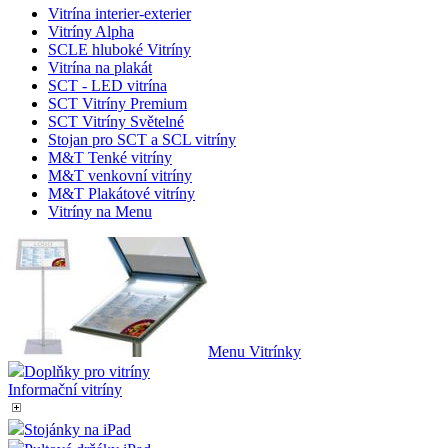
Vitrína interier-exterier
Vitríny Alpha
SCLE hluboké Vitríny
Vitrína na plakát
SCT - LED vitrína
SCT Vitríny Premium
SCT Vitríny Světelné
Stojan pro SCT a SCL vitríny
M&T Tenké vitríny
M&T venkovní vitríny
M&T Plakátové vitríny
Vitríny na Menu
Menu Vitrínky
Doplňky pro vitríny
Informační vitríny
Stojánky na iPad