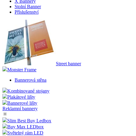
X Bannery
Stolní Banner
Příslušenství
Street banner
Monster Frame
Bannerová stěna
Kombinované stojany
Plakátové lišty
Bannerové lišty
Reklamní bannery
Slim Best Buy Ledbox
Buy Max LEDbox
Světelný rám LED