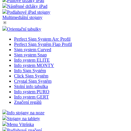
Pultové držáky iPad
Nástěnné držáky iPad
Podlahové iPad stojany
Multimediální stojany
Orientační tabulky
Perfect Sign System Arc Profil
Perfect Sign Systém Flap Profil
Sign system Curved
Sign system Snap
Info system ELITE
Info system MONTY
Info Sign Systém
Click Sign Systém
Crystal Sign Systém
Stolní info tabulka
Info system PURO
Info system GERT
Značení regálů
Info stojany na noze
Stojany na tablety
Menu Vitrínka
Podlahové značení