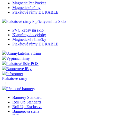
Magnetic Pet Pocket
Magnetické rámy
Plakátové rámy DURABLE
Plakátové rámy k přichycení na Sklo
PVC kapsy na sklo
Klaprámy do výlohy
Magnetické rámečky
Plakátové rámy DURABLE
Uzamykatelná vitrína
Vypínací rámy
Plakátové lišty POS
Bannerové lišty
Infotopper
Plakátové rámy
Přenosné bannery
Bannery Standard
Roll Up Standard
Roll Up Exclusive
Bannerová stěna