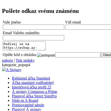
Pošlete odkaz svému známénu
Vaše jméno
Váš email
Email Vašeho známého
Opište kód z obrázku
nahoru
|
Tisk stránky
kategorie_popup4
A Stojany
Reklamní áčka Standard
Áčka standard voděodolný
Interiérová áčka profil 25
Á stojany Compasso a Prime
Plastové áčka Street SignPro
Slide-in A Board
Popisovatelné tabule
Plastové Á stojany