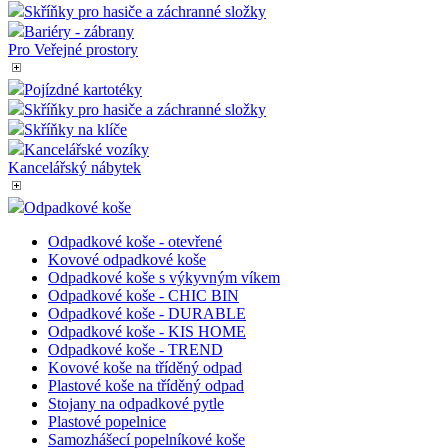
Skříňky pro hasiče a záchranné složky
Bariéry - zábrany
Pro Veřejné prostory
Pojízdné kartotéky
Skříňky pro hasiče a záchranné složky
Skříňky na klíče
Kancelářské vozíky
Kancelářský nábytek
Odpadkové koše
Odpadkové koše - otevřené
Kovové odpadkové koše
Odpadkové koše s výkyvným víkem
Odpadkové koše - CHIC BIN
Odpadkové koše - DURABLE
Odpadkové koše - KIS HOME
Odpadkové koše - TREND
Kovové koše na tříděný odpad
Plastové koše na tříděný odpad
Stojany na odpadkové pytle
Plastové popelnice
Samozhášecí popelníkové koše