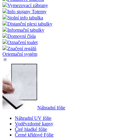
Vymezovací zábrany
Info stojany Totemy
Stolní info tabulka
Distanční plexi tabulky
Informační tabulky
Domovní čísla
Označení toalet
Značení regálů
Orientační systém
Náhradní fólie
Náhradní UV fólie
Voděvzdorné kapsy
Čiré hladké fólie
Černé křídové Fólie