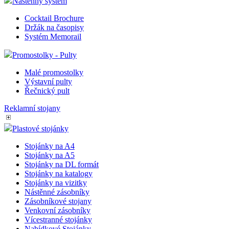
Nástěnný systém
Cocktail Brochure
Držák na časopisy
Systém Memorail
Promostolky - Pulty
Malé promostolky
Výstavní pulty
Řečnický pult
Reklamní stojany
Plastové stojánky
Stojánky na A4
Stojánky na A5
Stojánky na DL formát
Stojánky na katalogy
Stojánky na vizitky
Nástěnné zásobníky
Zásobníkové stojany
Venkovní zásobníky
Vícestranné stojánky
Nabídkové Stojánky