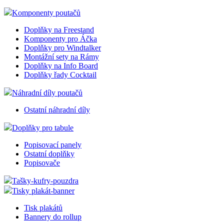
Komponenty poutačů
Doplňky na Freestand
Komponenty pro Áčka
Doplňky pro Windtalker
Montážní sety na Rámy
Doplňky na Info Board
Doplňky řady Cocktail
Náhradní díly poutačů
Ostatní náhradní díly
Doplňky pro tabule
Popisovací panely
Ostatní doplňky
Popisovače
Tašky-kufry-pouzdra
Tisky plakát-banner
Tisk plakátů
Bannery do rollup