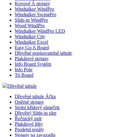
Kovové Á stojany
Windtalker WindPro
Windtalker SwingPro
Slide-in WindPro
Wood WindPro
Windtalker WindPro LED
Windtalker City
Windtalker Excel
Easy Go A Board
Dřevěné popisovatelné tabule
Plakátové stojany
Info Board Systém
Info Pole
Tri Board
Dřevěné tabule
Dřevěné tabule Áčka
Opěrné stojany
Stolní křídový rámeček
Dřevěný Slide-in rám
Řečnický pult
Plakátové lišty
Prodejní regály
Stojany na zavazadla