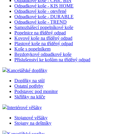
Odpadkové koše - CHIC BIN
Odpadkové koše - KIS HOME
Odpadkové koše - otevřené
Odpadkové koše - DURABLE
Odpadkové koše - TREND
Samozhášecí popelníkové koše
Popelnice na tříděný odpad
Kovové koše na tříděný odpad
Plastové koše na tříděný odpad
Koše s popelníkem
Bezdotykové odpadkové koše
Příslušenství ke košům na tříděný odpad
Kancelářské doplňky
Doplňky na stůl
Ostatní potřeby
Podstavec pod monitor
Skříňky na klíče
Interiérové věšáky
Stojanové věšáky
Stojany na deštníky
Kancelářské vozíky