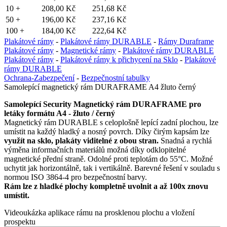
10 +
208,00 Kč
251,68 Kč
50 +
196,00 Kč
237,16 Kč
100 +
184,00 Kč
222,64 Kč
Plakátové rámy
-
Plakátové rámy DURABLE
-
Rámy Duraframe
Plakátové rámy
-
Magnetické rámy
-
Plakátové rámy DURABLE
Plakátové rámy
-
Plakátové rámy k přichycení na Sklo
-
Plakátové
rámy DURABLE
Ochrana-Zabezpečení
-
Bezpečnostní tabulky
Samolepící magnetický rám DURAFRAME A4 žluto černý
Samolepící Security Magnetický rám DURAFRAME pro
letáky formátu A4 - žluto / černý
Magnetický rám DURABLE s celoplošně lepící zadní plochou, lze
umístit na každý hladký a nosný povrch. Díky čirým kapsám lze
využít na sklo, plakáty viditelné z obou stran.
Snadná a rychlá
výměna informačních materiálů možná díky odklopitelné
magnetické přední straně. Odolné proti teplotám do 55°C. Možné
uchytit jak horizontálně, tak i vertikálně. Barevné řešení v souladu s
normou ISO 3864-4 pro bezpečnostní barvy.
Rám lze z hladké plochy kompletně uvolnit a až 100x znovu
umístit.
Videoukázka aplikace rámu na prosklenou plochu a vložení
prospektu