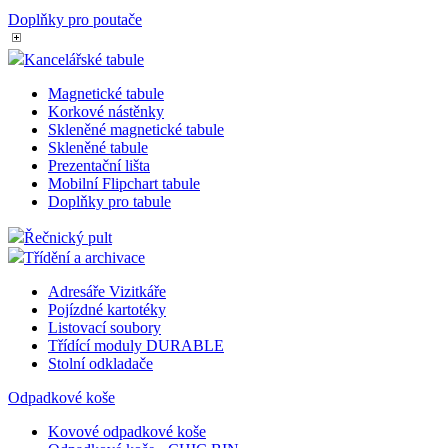
Doplňky pro poutače
Kancelářské tabule
Magnetické tabule
Korkové nástěnky
Skleněné magnetické tabule
Skleněné tabule
Prezentační lišta
Mobilní Flipchart tabule
Doplňky pro tabule
Řečnický pult
Třídění a archivace
Adresáře Vizitkáře
Pojízdné kartotéky
Listovací soubory
Třídící moduly DURABLE
Stolní odkladače
Odpadkové koše
Kovové odpadkové koše