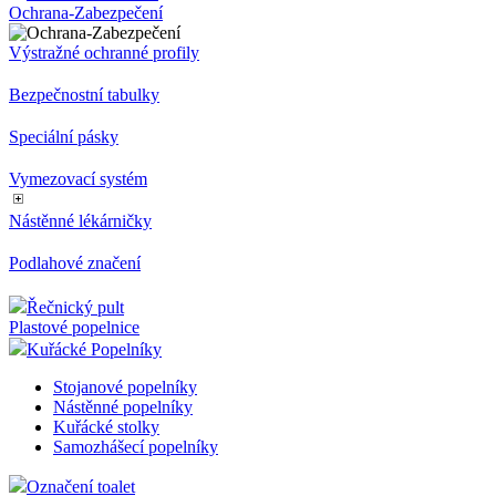
Ochrana-Zabezpečení
Výstražné ochranné profily
Bezpečnostní tabulky
Speciální pásky
Vymezovací systém
Nástěnné lékárničky
Podlahové značení
Řečnický pult
Plastové popelnice
Kuřácké Popelníky
Stojanové popelníky
Nástěnné popelníky
Kuřácké stolky
Samozhášecí popelníky
Označení toalet