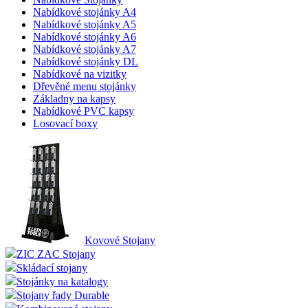
Nabídkové stojánky A4
Nabídkové stojánky A5
Nabídkové stojánky A6
Nabídkové stojánky A7
Nabídkové stojánky DL
Nabídkové na vizitky
Dřevěné menu stojánky
Základny na kapsy
Nabídkové PVC kapsy
Losovací boxy
Kovové Stojany
ZIC ZAC Stojany
Skládací stojany
Stojánky na katalogy
Stojany řady Durable