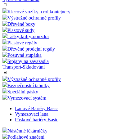
Klecové vozíky a rollkontejnery
Výstražné ochranné profily
Dřevěné boxy
Plastové sudy
Tašky-kufry-pouzdra
Plastové regály
Dřevěné prodejní regály
Posuvná stupátka
Stojany na zavazadla
Transport-Skladování
Výstražné ochranné profily
Bezpečnostní tabulky
Speciální pásky
Vymezovací systém
Lanové Bariéry Basic
Vymezovací lana
Páskové bariéry Basic
Nástěnné lékárničky
Podlahové značení