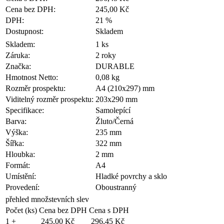
Cena bez DPH:
245,00 Kč
DPH:
21 %
Dostupnost:
Skladem
Skladem:
1 ks
Záruka:
2 roky
Značka:
DURABLE
Hmotnost Netto:
0,08 kg
Rozměr prospektu:
A4 (210x297) mm
Viditelný rozměr prospektu:
203x290 mm
Specifikace:
Samolepící
Barva:
Žluto/Černá
Výška:
235 mm
Šířka:
322 mm
Hloubka:
2 mm
Formát:
A4
Umístění:
Hladké povrchy a sklo
Provedení:
Oboustranný
přehled množstevních slev
Počet (ks)
Cena bez DPH
Cena s DPH
1 +
245,00 Kč
296,45 Kč