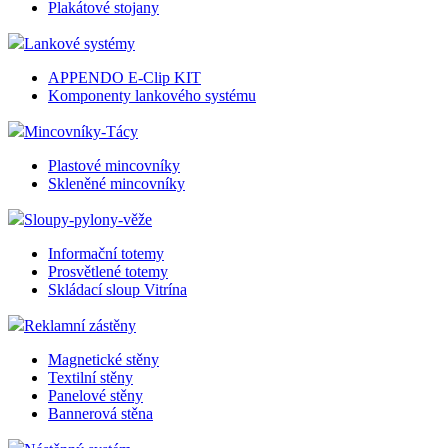
Plakátové stojany
Lankové systémy
APPENDO E-Clip KIT
Komponenty lankového systému
Mincovníky-Tácy
Plastové mincovníky
Skleněné mincovníky
Sloupy-pylony-věže
Informační totemy
Prosvětlené totemy
Skládací sloup Vitrína
Reklamní zástěny
Magnetické stěny
Textilní stěny
Panelové stěny
Bannerová stěna