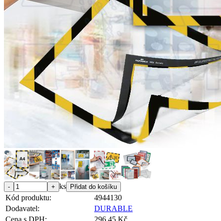
ks
Kód produktu:
4944130
Dodavatel:
DURABLE
Cena s DPH:
296,45 Kč