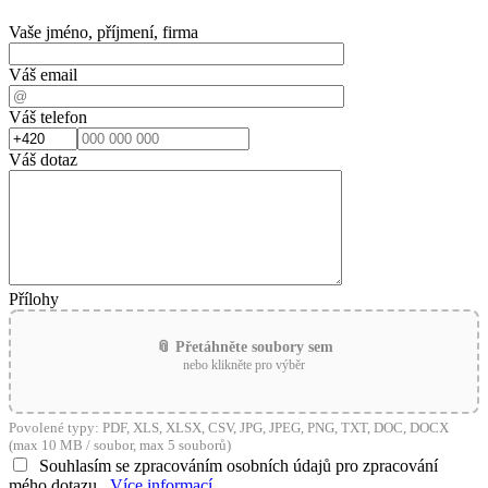
Vaše jméno, příjmení, firma
Váš email
Váš telefon
Váš dotaz
Přílohy
📎 Přetáhněte soubory sem
nebo klikněte pro výběr
Povolené typy: PDF, XLS, XLSX, CSV, JPG, JPEG, PNG, TXT, DOC, DOCX
(max 10 MB / soubor, max 5 souborů)
Souhlasím se zpracováním osobních údajů pro zpracování
mého dotazu
Více informací