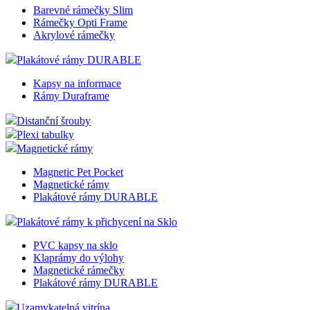
Rámy Chromované
Rámy Zlatý efekt
Rámy Ocelový efekt
Rámy Double Color
Rámečky Opti Frame
Foto rámečky
Barevné rámečky Slim
Rámečky Opti Frame
Akrylové rámečky
Plakátové rámy DURABLE
Kapsy na informace
Rámy Duraframe
Distanční šrouby
Plexi tabulky
Magnetické rámy
Magnetic Pet Pocket
Magnetické rámy
Plakátové rámy DURABLE