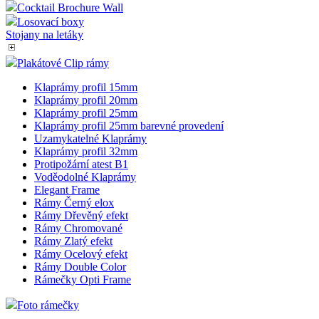
Dřevěné stojany
Stojany se zásobníky
Textilní stojany
Stojan BRT
Cocktail Brochure
Stojany Multiside
Cocktail Brochure Wall
Losovací boxy
Stojany na letáky
Plakátové Clip rámy
Klaprámy profil 15mm
Klaprámy profil 20mm
Klaprámy profil 25mm
Klaprámy profil 25mm barevné provedení
Uzamykatelné Klaprámy
Klaprámy profil 32mm
Protipožární atest B1
Voděodolné Klaprámy
Elegant Frame
Rámy Černý elox
Rámy Dřevěný efekt