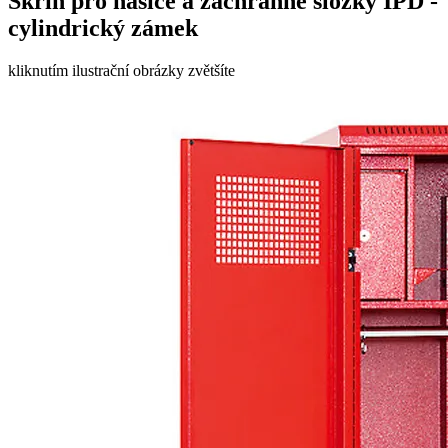
Skříň pro hasiče a záchranné složky IPD -
cylindrický zámek
kliknutím ilustrační obrázky zvětšíte