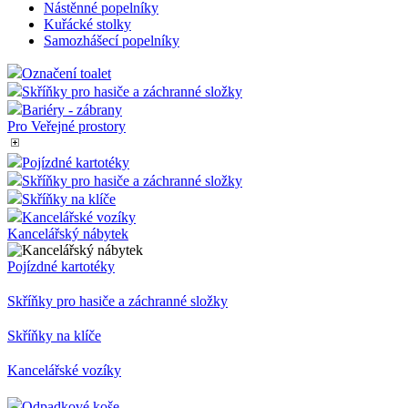
Ochrana-Zabezpečení
Řečnický pult
Plastové popelnice
Kuřácké Popelníky
Stojanové popelníky
Nástěnné popelníky
Kuřácké stolky
Samozhášecí popelníky
Označení toalet
Skříňky pro hasiče a záchranné složky
Bariéry - zábrany
Pro Veřejné prostory
Pojízdné kartotéky
Skříňky pro hasiče a záchranné složky
Skříňky na klíče
Kancelářské vozíky
Kancelářský nábytek
Pojízdné kartotéky