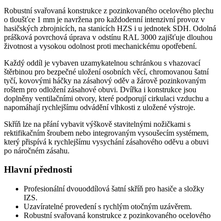
Robustní svařovaná konstrukce z pozinkovaného ocelového plechu
o tloušťce 1 mm je navržena pro každodenní intenzivní provoz v
hasičských zbrojnicích, na stanicích HZS i u jednotek SDH. Odolná
prášková povrchová úprava v odstínu RAL 3000 zajišťuje dlouhou
životnost a vysokou odolnost proti mechanickému opotřebení.
Každý oddíl je vybaven uzamykatelnou schránkou s vhazovací
štěrbinou pro bezpečné uložení osobních věcí, chromovanou šatní
tyčí, kovovými háčky na zásahový oděv a žárově pozinkovaným
roštem pro odložení zásahové obuvi. Dvířka i konstrukce jsou
doplněny ventilačními otvory, které podporují cirkulaci vzduchu a
napomáhají rychlejšímu odvádění vlhkosti z uložené výstroje.
Skříň lze na přání vybavit výškově stavitelnými nožičkami s
rektifikačním šroubem nebo integrovaným vysoušecím systémem,
který přispívá k rychlejšímu vysychání zásahového oděvu a obuvi
po náročném zásahu.
Hlavní přednosti
Profesionální dvouoddílová šatní skříň pro hasiče a složky
IZS.
Uzavíratelné provedení s rychlým otočným uzávěrem.
Robustní svařovaná konstrukce z pozinkovaného ocelového