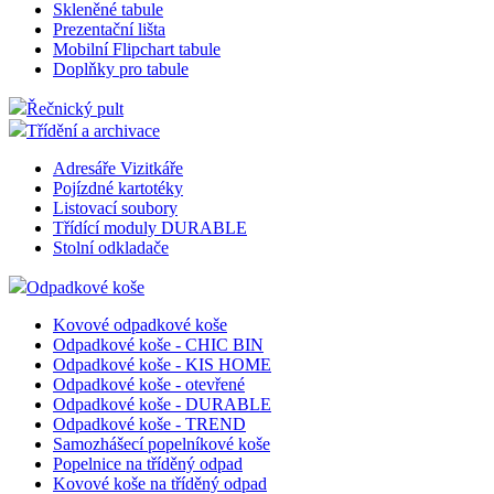
Doplňky pro poutače
Kancelářské tabule
Magnetické tabule
Korkové nástěnky
Skleněné magnetické tabule
Skleněné tabule
Prezentační lišta
Mobilní Flipchart tabule
Doplňky pro tabule
Řečnický pult
Třídění a archivace
Adresáře Vizitkáře
Pojízdné kartotéky
Listovací soubory
Třídící moduly DURABLE
Stolní odkladače
Odpadkové koše
Kovové odpadkové koše
Odpadkové koše - CHIC BIN