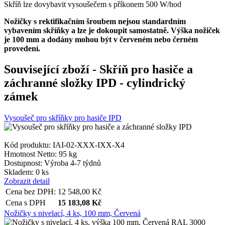
Skříň lze dovybavit vysoušečem s příkonem 500 W/hod
Nožičky s rektifikačním šroubem nejsou standardním
vybavením skříňky a lze je dokoupit samostatně. Výška nožiček
je 100 mm a dodány mohou být v červeném nebo černém
provedení.
Související zboží
- Skříň pro hasiče a
záchranné složky IPD - cylindrický
zámek
Vysoušeč pro skříňky pro hasiče IPD
Kód produktu: IAI-02-XXX-IXX-X4
Hmotnost Netto:
95 kg
Dostupnost:
Výroba 4-7 týdnů
Skladem: 0 ks
Zobrazit detail
Cena bez DPH:
12 548,00
Kč
Cena s DPH
15 183,08
Kč
Nožičky s nivelací, 4 ks, 100 mm, Červená