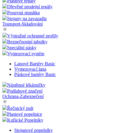
Klecové vozíky a rollkontejnery
Výstražné ochranné profily
Dřevěné boxy
Plastové sudy
Tašky-kufry-pouzdra
Plastové regály
Dřevěné prodejní regály
Posuvná stupátka
Stojany na zavazadla
Transport-Skladování
Výstražné ochranné profily
Bezpečnostní tabulky
Speciální pásky
Vymezovací systém
Lanové Bariéry Basic
Vymezovací lana
Páskové bariéry Basic
Nástěnné lékárničky
Podlahové značení