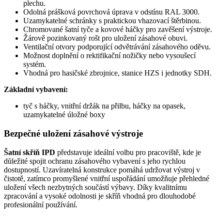
plechu.
Odolná prášková povrchová úprava v odstínu RAL 3000.
Uzamykatelné schránky s praktickou vhazovací štěrbinou.
Chromované šatní tyče a kovové háčky pro zavěšení výstroje.
Žárově pozinkovaný rošt pro uložení zásahové obuvi.
Ventilační otvory podporující odvětrávání zásahového oděvu.
Možnost doplnění o rektifikační nožičky nebo vysoušecí
systém.
Vhodná pro hasičské zbrojnice, stanice HZS i jednotky SDH.
Základní vybavení:
tyč s háčky, vnitřní držák na přilbu, háčky na opasek,
uzamykatelné úložné boxy
Bezpečné uložení zásahové výstroje
Šatní skříň IPD
představuje ideální volbu pro pracoviště, kde je
důležité spojit ochranu zásahového vybavení s jeho rychlou
dostupností. Uzavíratelná konstrukce pomáhá udržovat výstroj v
čistotě, zatímco promyšlené vnitřní uspořádání umožňuje přehledné
uložení všech nezbytných součástí výbavy. Díky kvalitnímu
zpracování a vysoké odolnosti je skříň vhodná pro dlouhodobé
profesionální používání.