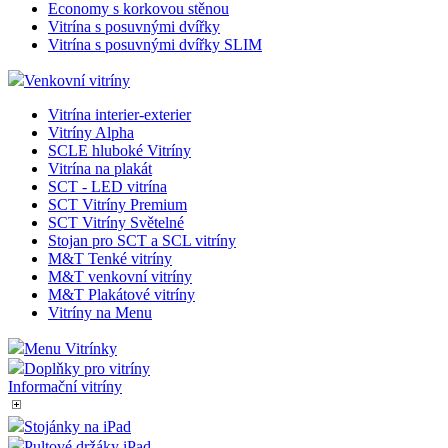
Světelná reklama
Interiérové vitríny
Vitríny Economy
Vitríny Economy Protipožární Atest
Vitríny Economy Černé rámy
Economy s korkovou stěnou
Vitrína s posuvnými dvířky
Vitrína s posuvnými dvířky SLIM
Venkovní vitríny
Vitrína interier-exterier
Vitríny Alpha
SCLE hluboké Vitríny
Vitrína na plakát
SCT - LED vitrína
SCT Vitríny Premium
SCT Vitríny Světelné
Stojan pro SCT a SCL vitríny
M&T Tenké vitríny
M&T venkovní vitríny
M&T Plakátové vitríny
Vitríny na Menu