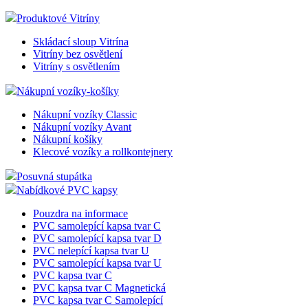
Pracovní stanice
Vybavení kanceláří
Mincovníky-Tácy
Plastové mincovníky
Skleněné mincovníky
Produktové Vitríny
Skládací sloup Vitrína
Vitríny bez osvětlení
Vitríny s osvětlením
Nákupní vozíky-košíky
Nákupní vozíky Classic
Nákupní vozíky Avant
Nákupní košíky
Klecové vozíky a rollkontejnery
Posuvná stupátka
Nabídkové PVC kapsy
Pouzdra na informace