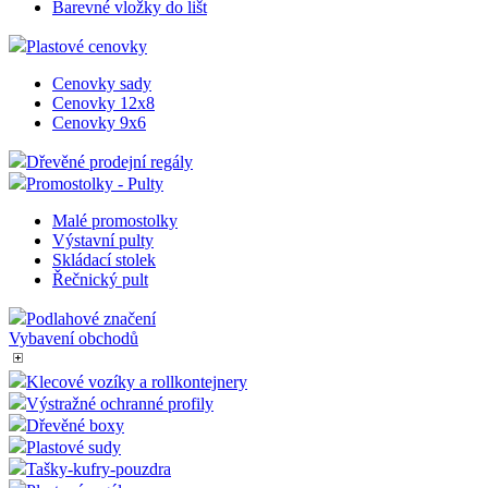
Cenovkové lišty
Cenovková lišta LH1
Cenovková lišta LH2
Cenovková lišta LH3
Cenovková lišta LH4
Cenovková lišta LH5
Barevné vložky do lišt
Plastové cenovky
Cenovky sady
Cenovky 12x8
Cenovky 9x6
Dřevěné prodejní regály
Promostolky - Pulty
Malé promostolky
Výstavní pulty
Skládací stolek
Řečnický pult
Podlahové značení
Vybavení obchodů