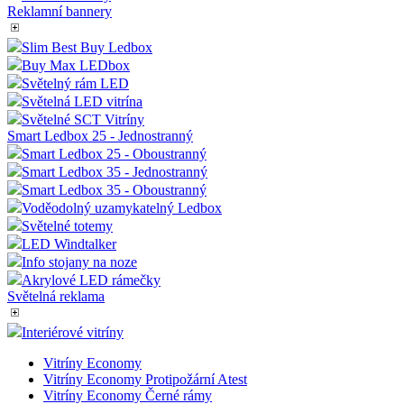
Monster Frame
Bannerová stěna
Kombinované stojany
Plakátové lišty
Bannerové lišty
Reklamní bannery
Slim Best Buy Ledbox
Buy Max LEDbox
Světelný rám LED
Světelná LED vitrína
Světelné SCT Vitríny
Smart Ledbox 25 - Jednostranný
Smart Ledbox 25 - Oboustranný
Smart Ledbox 35 - Jednostranný
Smart Ledbox 35 - Oboustranný
Voděodolný uzamykatelný Ledbox
Světelné totemy
LED Windtalker
Info stojany na noze
Akrylové LED rámečky