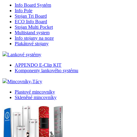
Info Board Systém
Info Pole
Stojan Tri Board
ECO Info Board
Stojan Multi Pocket
Multistand system
Info stojany na noze
Plakátové stojany
Lankové systémy
APPENDO E-Clip KIT
Komponenty lankového systému
Mincovníky-Tácy
Plastové mincovníky
Skleněné mincovníky