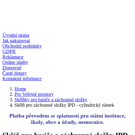
Úvodní strana
Jak nakupovat
Obchodní podmínky
GDPR
Reklamace
Online platby
Dopravné
Časté dotazy
Kontaktní informace
Home
Pro Veřejné prostory
Skříňky pro hasiče a záchranné složky
Skříň pro záchranné složky IPD - cylindrický zámek
Platba převodem se splatností pro státní instituce,
školy, obce a úřady, nemocnice.