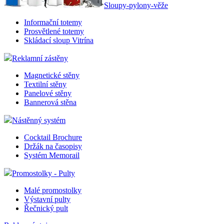
Sloupy-pylony-věže
Informační totemy
Prosvětlené totemy
Skládací sloup Vitrína
Reklamní zástěny
Magnetické stěny
Textilní stěny
Panelové stěny
Bannerová stěna
Nástěnný systém
Cocktail Brochure
Držák na časopisy
Systém Memorail
Promostolky - Pulty
Malé promostolky
Výstavní pulty
Řečnický pult