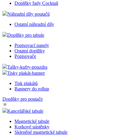
Komponenty poutačů
Doplňky na Freestand
Komponenty pro Áčka
Doplňky pro Windtalker
Montážní sety na Rámy
Doplňky na Info Board
Doplňky řady Cocktail
Náhradní díly poutačů
Ostatní náhradní díly
Doplňky pro tabule
Popisovací panely
Ostatní doplňky
Popisovače
Tašky-kufry-pouzdra
Tisky plakát-banner
Tisk plakátů
Bannery do rollup