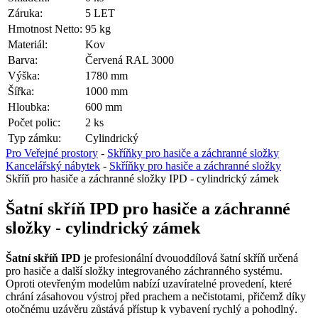
Záruka:
5 LET
Hmotnost Netto:
95 kg
Materiál:
Kov
Barva:
Červená RAL 3000
Výška:
1780 mm
Šířka:
1000 mm
Hloubka:
600 mm
Počet polic:
2 ks
Typ zámku:
Cylindrický
Pro Veřejné prostory
-
Skříňky pro hasiče a záchranné složky
Kancelářský nábytek
-
Skříňky pro hasiče a záchranné složky
Skříň pro hasiče a záchranné složky IPD - cylindrický zámek
Šatní skříň IPD pro hasiče a záchranné
složky - cylindrický zámek
Šatní skříň IPD
je profesionální dvouoddílová šatní skříň určená
pro hasiče a další složky integrovaného záchranného systému.
Oproti otevřeným modelům nabízí uzavíratelné provedení, které
chrání zásahovou výstroj před prachem a nečistotami, přičemž díky
otočnému uzávěru zůstává přístup k vybavení rychlý a pohodlný.