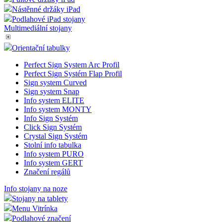
Menu Vitrínky
Doplňky pro vitríny
Informační vitríny
Stojánky na iPad
Pultové držáky iPad
Nástěnné držáky iPad
Podlahové iPad stojany
Multimediální stojany
Orientační tabulky
Perfect Sign System Arc Profil
Perfect Sign Systém Flap Profil
Sign system Curved
Sign system Snap
Info system ELITE
Info system MONTY
Info Sign Systém
Click Sign Systém
Crystal Sign Systém
Stolní info tabulka
Info system PURO