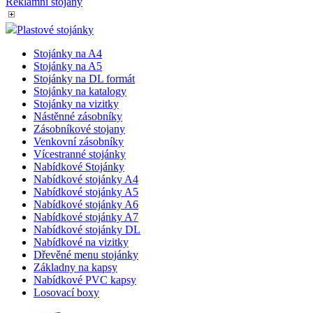
Reklamní stojany
Plastové stojánky
Stojánky na A4
Stojánky na A5
Stojánky na DL formát
Stojánky na katalogy
Stojánky na vizitky
Nástěnné zásobníky
Zásobníkové stojany
Venkovní zásobníky
Vícestranné stojánky
Nabídkové Stojánky
Nabídkové stojánky A4
Nabídkové stojánky A5
Nabídkové stojánky A6
Nabídkové stojánky A7
Nabídkové stojánky DL
Nabídkové na vizitky
Dřevěné menu stojánky
Základny na kapsy
Nabídkové PVC kapsy
Losovací boxy