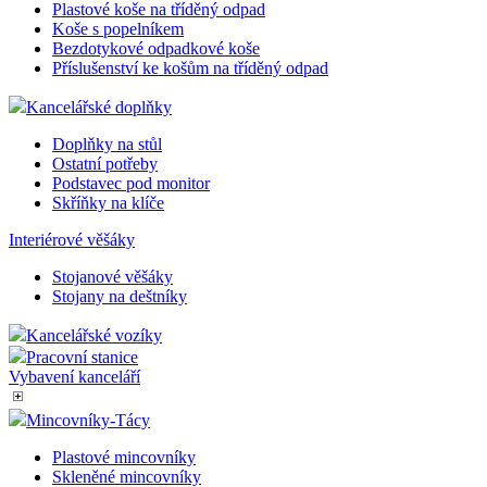
Odpadkové koše - KIS HOME
Odpadkové koše - otevřené
Odpadkové koše - DURABLE
Odpadkové koše - TREND
Samozhášecí popelníkové koše
Popelnice na tříděný odpad
Kovové koše na tříděný odpad
Plastové koše na tříděný odpad
Koše s popelníkem
Bezdotykové odpadkové koše
Příslušenství ke košům na tříděný odpad
Kancelářské doplňky
Doplňky na stůl
Ostatní potřeby
Podstavec pod monitor
Skříňky na klíče
Interiérové věšáky
Stojanové věšáky
Stojany na deštníky
Kancelářské vozíky