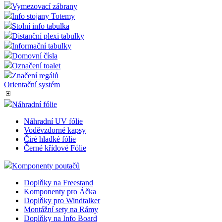
Info system GERT
Značení regálů
Info stojany na noze
Stojany na tablety
Menu Vitrínka
Podlahové značení
Vymezovací zábrany
Info stojany Totemy
Stolní info tabulka
Distanční plexi tabulky
Informační tabulky
Domovní čísla
Označení toalet
Značení regálů
Orientační systém
Náhradní fólie
Náhradní UV fólie
Voděvzdorné kapsy
Čiré hladké fólie
Černé křídové Fólie