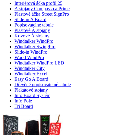
Interiérová áčka profil 25
Á stojany Compasso a Prime
Plastové áčka Street SignPro
Slide-in A Board
Popisovatelné tabule
Plastové Á stojany
Kovové Á stojany
Windtalker WindPro
Windtalker SwingPro
Slide-in WindPro
Wood WindPro
Windtalker WindPro LED
Windtalker City
Windtalker Excel
Easy Go A Board
Dřevěné popisovatelné tabule
Plakátové stojany
Info Board Systém
Info Pole
Tri Board