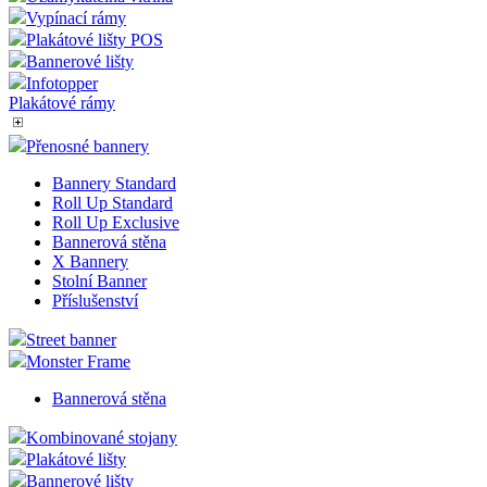
Plakátové rámy k přichycení na Sklo
PVC kapsy na sklo
Klaprámy do výlohy
Magnetické rámečky
Plakátové rámy DURABLE
Uzamykatelná vitrína
Vypínací rámy
Plakátové lišty POS
Bannerové lišty
Infotopper
Plakátové rámy
Přenosné bannery
Bannery Standard
Roll Up Standard
Roll Up Exclusive
Bannerová stěna
X Bannery
Stolní Banner
Příslušenství
Street banner