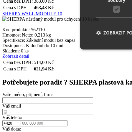
Cena bez DPH:
383,00
Kč
Cena s DPH
463,43
Kč
SHERPA WALL MODULE 10
Kód produktu: 562110
ZOBRAZIT P
Hmotnost Netto:
0,213 kg
Specifikace:
Základní modul bez kapes
Dostupnost:
K dodání do 10 dnů
Skladem: 0 ks
Zobrazit detail
Nezbytně nutn
Cena bez DPH:
514,00
Kč
Cena s DPH
621,94
Kč
Nezbytně nutné soubo
stránky nelze bez ne
Potřebujete poradit ?
SHERPA plastová ka
Název
Vaše jméno, příjmení, firma
__cf_bm
Váš email
Váš telefon
shop5_uid
Váš dotaz