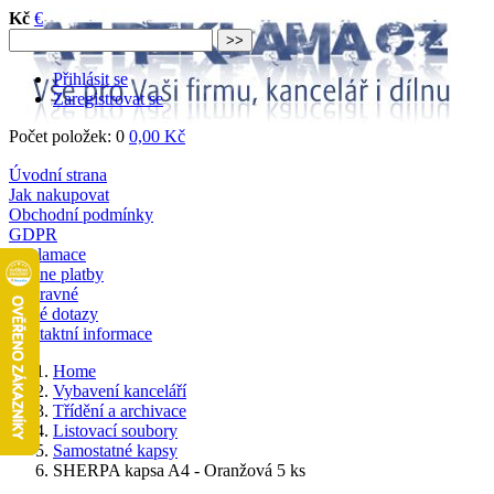
Kč
€
Přihlásit se
Zaregistrovat se
Počet položek: 0
0,00 Kč
Úvodní strana
Jak nakupovat
Obchodní podmínky
GDPR
Reklamace
Online platby
Dopravné
Časté dotazy
Kontaktní informace
Home
Vybavení kanceláří
Třídění a archivace
Listovací soubory
Samostatné kapsy
SHERPA kapsa A4 - Oranžová 5 ks