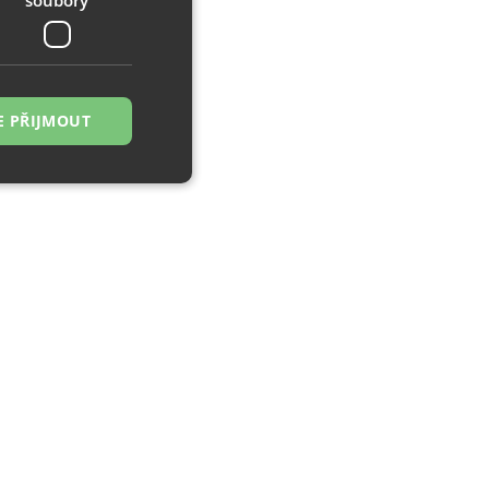
E PŘIJMOUT
řazené soubory
 správa účtu. Webové
zi lidmi a roboty.
ávat platné zprávy
á o stejného
, zejména nákup.