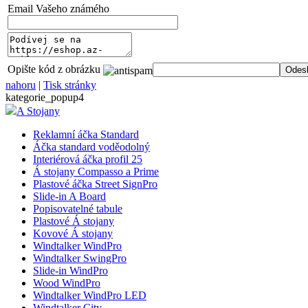
Email Vašeho známého
__cf_bm
Opište kód z obrázku
nahoru
|
Tisk stránky
lctpref
kategorie_popup4
A Stojany
shop5_kosik
Reklamní áčka Standard
Áčka standard voděodolný
Interiérová áčka profil 25
Á stojany Compasso a Prime
udid
Plastové áčka Street SignPro
Slide-in A Board
Popisovatelné tabule
Plastové Á stojany
Kovové Á stojany
Název
Windtalker WindPro
Název
Windtalker SwingPro
Název
__Secure-YNID
Slide-in WindPro
_ga
Wood WindPro
__Secure-ROLLOU
sid
Windtalker WindPro LED
zobrazeni
Windtalker City