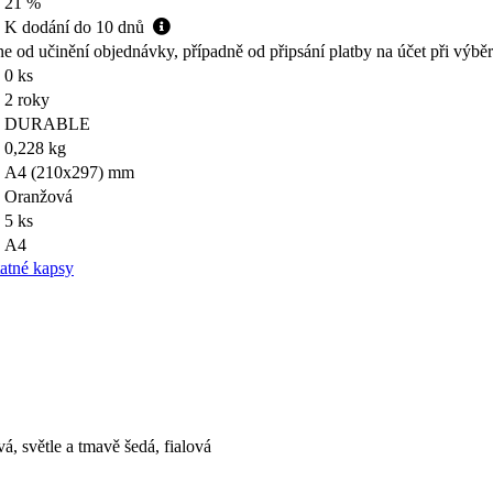
21 %
K dodání do 10 dnů
ne od učinění objednávky, případně od připsání platby na účet při výbě
0 ks
2 roky
DURABLE
0,228 kg
A4 (210x297) mm
Oranžová
5 ks
A4
atné kapsy
á, světle a tmavě šedá, fialová