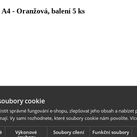
A4 - Oranžová, balení 5 ks
soubory cookie
stit správné fungování e-shopu, zlepšovat jeho obsah a nabízet 
mají. Vy sami rozhodnete, které soubory cookie nám povolíte.
Víc
é
Výkonové
Soubory cílení
Funkční soubory
soubory