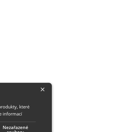
×
produkty, které
e informací
Nezařazené
soubory