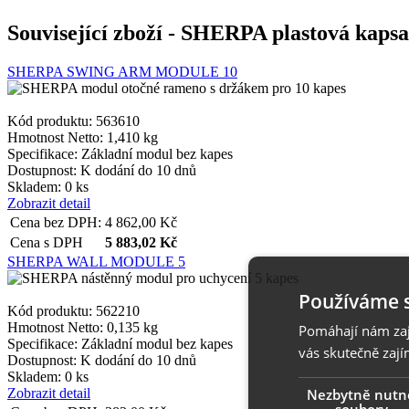
Související zboží
- SHERPA plastová kapsa 
SHERPA SWING ARM MODULE 10
Kód produktu: 563610
Hmotnost Netto:
1,410 kg
Specifikace:
Základní modul bez kapes
Dostupnost:
K dodání do 10 dnů
Skladem: 0 ks
Zobrazit detail
Cena bez DPH:
4 862,00
Kč
Cena s DPH
5 883,02
Kč
SHERPA WALL MODULE 5
Používáme 
Kód produktu: 562210
Hmotnost Netto:
0,135 kg
Pomáhají nám zaji
Specifikace:
Základní modul bez kapes
vás skutečně zají
Dostupnost:
K dodání do 10 dnů
Skladem: 0 ks
Nezbytně nutn
Zobrazit detail
soubory