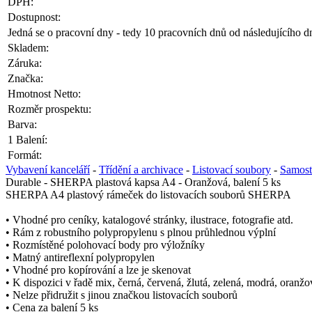
DPH:
Dostupnost:
Jedná se o pracovní dny - tedy 10 pracovních dnů od následujícího d
Skladem:
Záruka:
Značka:
Hmotnost Netto:
Rozměr prospektu:
Barva:
1 Balení:
Formát:
Vybavení kanceláří
-
Třídění a archivace
-
Listovací soubory
-
Samost
Durable - SHERPA plastová kapsa A4 - Oranžová, balení 5 ks
SHERPA A4 plastový rámeček do listovacích souborů SHERPA
• Vhodné pro ceníky, katalogové stránky, ilustrace, fotografie atd.
• Rám z robustního polypropylenu s plnou průhlednou výplní
• Rozmístěné polohovací body pro výložníky
• Matný antireflexní polypropylen
• Vhodné pro kopírování a lze je skenovat
• K dispozici v řadě mix, černá, červená, žlutá, zelená, modrá, oranžov
• Nelze přidružit s jinou značkou listovacích souborů
• Cena za balení 5 ks