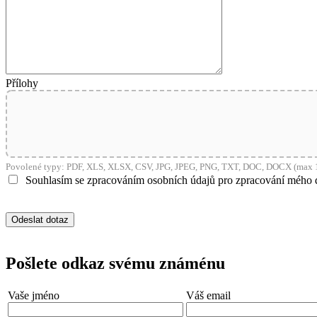
shop5_pocitadlo
__cf_bm
Přílohy
nastav_lang
VISITOR_PRIVACY_
Povolené typy: PDF, XLS, XLSX, CSV, JPG, JPEG, PNG, TXT, DOC, DOCX (max 1
Souhlasím se zpracováním osobních údajů pro zpracování mého 
mena
CookieScriptConse
Pošlete odkaz svému známénu
_dc_gtm_UA-381924
Vaše jméno
Váš email