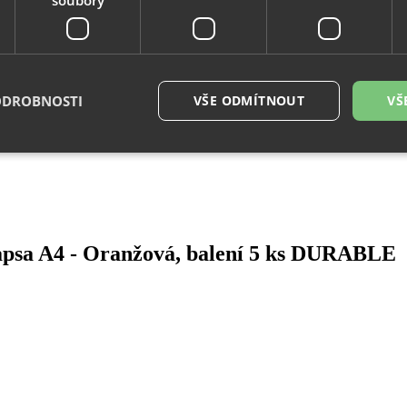
ODROBNOSTI
VŠE ODMÍTNOUT
VŠ
é soubory
Výkonové soubory
Soubory cílení
Funkční soubory
Neza
ry cookie umožňují základní funkce webových stránek, jako je přihlášení uživatele a
zbytně nutných souborů cookie správně používat.
psa A4 - Oranžová, balení 5 ks DURABLE
Provider
/
Vyprší
Popis
Doména
29
Tento soubor cookie se používá k rozlišení me
Cloudflare
minut
To je pro web přínosné, aby bylo možné pod
Inc.
54
o používání jejich webových stránek.
.vimeo.com
sekund
.eshop.az-
4
Identifikátor eshopu, který pozná, že se jedn
reklama.cz
týdny
zákazníka, aby byly zajištěné funkce eshopu
2 dny