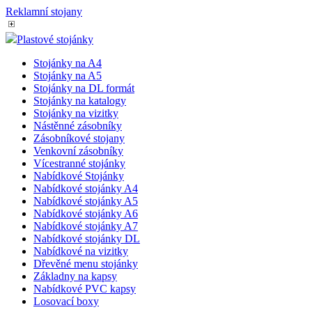
Reklamní stojany
Plastové stojánky
Stojánky na A4
Stojánky na A5
Stojánky na DL formát
Stojánky na katalogy
Stojánky na vizitky
Nástěnné zásobníky
Zásobníkové stojany
Venkovní zásobníky
Vícestranné stojánky
Nabídkové Stojánky
Nabídkové stojánky A4
Nabídkové stojánky A5
Nabídkové stojánky A6
Nabídkové stojánky A7
Nabídkové stojánky DL
Nabídkové na vizitky
Dřevěné menu stojánky
Základny na kapsy
Nabídkové PVC kapsy
Losovací boxy