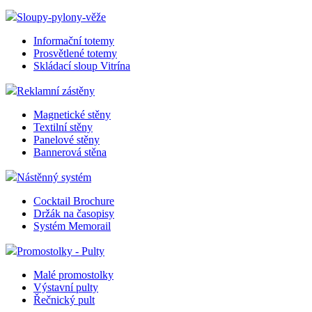
Sloupy-pylony-věže
Informační totemy
Prosvětlené totemy
Skládací sloup Vitrína
Reklamní zástěny
Magnetické stěny
Textilní stěny
Panelové stěny
Bannerová stěna
Nástěnný systém
Cocktail Brochure
Držák na časopisy
Systém Memorail
Promostolky - Pulty
Malé promostolky
Výstavní pulty
Řečnický pult