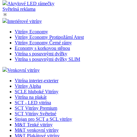
Akrylové LED rámečky
Světelná reklama
Interiérové vitríny
Vitríny Economy
Vitríny Economy Protipožární Atest
Vitríny Economy Černé rámy
Economy s korkovou stěnou
Vitrína s posuvnými dvířky
Vitrína s posuvnými dvířky SLIM
Venkovní vitríny
Vitrína interier-exterier
Vitríny Alpha
SCLE hluboké Vitríny
Vitrína na plakát
SCT - LED vitrína
SCT Vitríny Premium
SCT Vitríny Světelné
Stojan pro SCT a SCL vitríny
M&T Tenké vitríny
M&T venkovní vitríny
M&T Plakátové vitríny