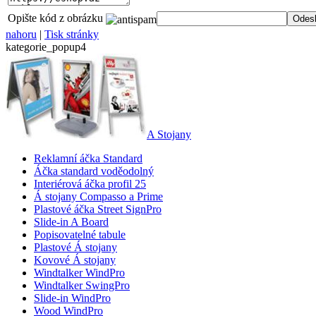
Opište kód z obrázku
nahoru
|
Tisk stránky
kategorie_popup4
A Stojany
Reklamní áčka Standard
Áčka standard voděodolný
Interiérová áčka profil 25
Á stojany Compasso a Prime
Plastové áčka Street SignPro
Slide-in A Board
Popisovatelné tabule
Plastové Á stojany
Kovové Á stojany
Windtalker WindPro
Windtalker SwingPro
Slide-in WindPro
Wood WindPro