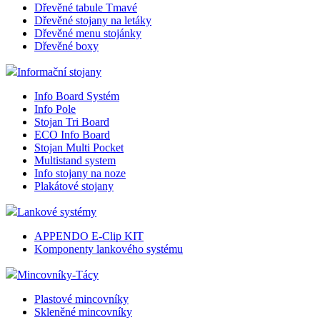
Dřevěné tabule Tmavé
Dřevěné stojany na letáky
Dřevěné menu stojánky
Dřevěné boxy
Informační stojany
Info Board Systém
Info Pole
Stojan Tri Board
ECO Info Board
Stojan Multi Pocket
Multistand system
Info stojany na noze
Plakátové stojany
Lankové systémy
APPENDO E-Clip KIT
Komponenty lankového systému
Mincovníky-Tácy
Plastové mincovníky
Skleněné mincovníky