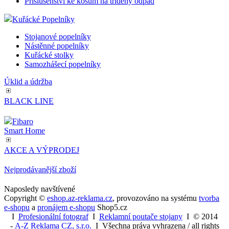
Příslušenství ke košům na tříděný odpad
Kuřácké Popelníky
Stojanové popelníky
Nástěnné popelníky
Kuřácké stolky
Samozhášecí popelníky
Úklid a údržba
BLACK LINE
Fibaro
Smart Home
AKCE A VÝPRODEJ
Nejprodávanější zboží
Naposledy navštívené
Copyright ©
eshop.az-reklama.cz
,
provozováno na systému
tvorba
e-shopu
a
pronájem e-shopu
Shop5.cz
I
Profesionální fotograf
I
Reklamní poutače stojany
I
© 2014
-
A-Z Reklama CZ, s.r.o.
I Všechna práva vyhrazena / all rights