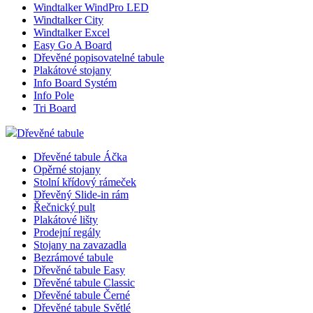
Windtalker WindPro LED
Windtalker City
Windtalker Excel
Easy Go A Board
Dřevěné popisovatelné tabule
Plakátové stojany
Info Board Systém
Info Pole
Tri Board
Dřevěné tabule
Dřevěné tabule Áčka
Opěrné stojany
Stolní křídový rámeček
Dřevěný Slide-in rám
Řečnický pult
Plakátové lišty
Prodejní regály
Stojany na zavazadla
Bezrámové tabule
Dřevěné tabule Easy
Dřevěné tabule Classic
Dřevěné tabule Černé
Dřevěné tabule Světlé