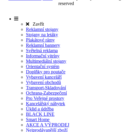
reserved
Zavřít
Reklamní stojany
Stojany na letáky
Plakátové rámy
Reklamní bannery
Světelná reklama
Informační vitríny
Multimediální stojany
Orientační systém
Doplňky pro poutače
Vybavení kanceláří
Vybavení obchodů
Transport-Skladování
Ochrana-Zabezpečení
Pro Veřejné prostory
Kancelářský nábytek
Úklid a údržba
BLACK LINE
Smart Home
AKCE A VÝPRODEJ
Nejprodávanější zboží