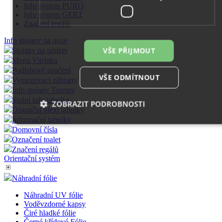
Info system PURO
Info system GERT
Značení regálů
Info stojany na noze
VŠE PŘIJMOUT
Stojany na tablety
Menu Vitrínka
Podlahové značení
VŠE ODMÍTNOUT
Vymezovací zábrany
Info stojany Totemy
Stolní info tabulka
ZOBRAZIT PODROBNOSTI
Distanční plexi tabulky
Informační tabulky
Domovní čísla
Označení toalet
Nezbytně nutné soubory
Výkonové soubory
Značení regálů
Soubory cílení
Funkční soubory
Orientační systém
Nezařazené soubory
Náhradní fólie
Nezbytně nutné soubory cookie umožňují základní funkce
Náhradní UV fólie
webových stránek, jako je přihlášení uživatele a správa účtu.
Voděvzdorné kapsy
Webové stránky nelze bez nezbytně nutných souborů cookie
Čiré hladké fólie
správně používat.
Černé křídové Fólie