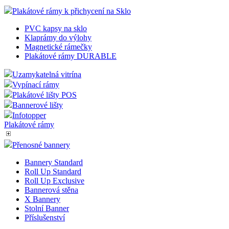
Plakátové rámy k přichycení na Sklo
PVC kapsy na sklo
Klaprámy do výlohy
Magnetické rámečky
Plakátové rámy DURABLE
Uzamykatelná vitrína
Vypínací rámy
Plakátové lišty POS
Bannerové lišty
Infotopper
Plakátové rámy
Přenosné bannery
Bannery Standard
Roll Up Standard
Roll Up Exclusive
Bannerová stěna
X Bannery
Stolní Banner
Příslušenství