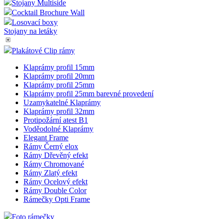
Stojany Multiside
Cocktail Brochure Wall
Losovací boxy
Stojany na letáky
Plakátové Clip rámy
Klaprámy profil 15mm
Klaprámy profil 20mm
Klaprámy profil 25mm
Klaprámy profil 25mm barevné provedení
Uzamykatelné Klaprámy
Klaprámy profil 32mm
Protipožární atest B1
Voděodolné Klaprámy
Elegant Frame
Rámy Černý elox
Rámy Dřevěný efekt
Rámy Chromované
Rámy Zlatý efekt
Rámy Ocelový efekt
Rámy Double Color
Rámečky Opti Frame
Foto rámečky