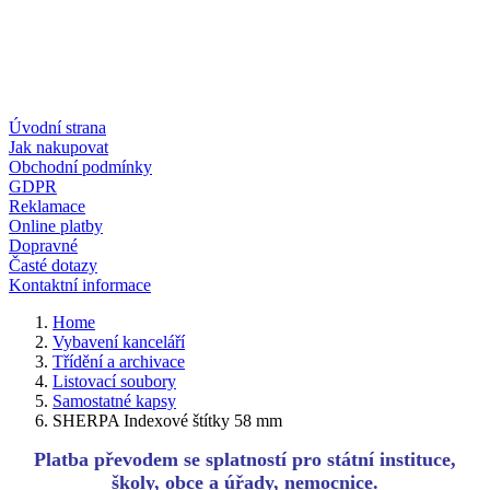
Úvodní strana
Jak nakupovat
Obchodní podmínky
GDPR
Reklamace
Online platby
Dopravné
Časté dotazy
Kontaktní informace
Home
Vybavení kanceláří
Třídění a archivace
Listovací soubory
Samostatné kapsy
SHERPA Indexové štítky 58 mm
Platba převodem se splatností pro státní instituce,
školy, obce a úřady, nemocnice.