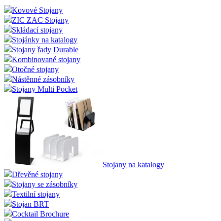
Kovové Stojany
ZIC ZAC Stojany
Skládací stojany
Stojánky na katalogy
Stojany řady Durable
Kombinované stojany
Otočné stojany
Nástěnné zásobníky
Stojany Multi Pocket
Stojany na katalogy
Dřevěné stojany
Stojany se zásobníky
Textilní stojany
Stojan BRT
Cocktail Brochure