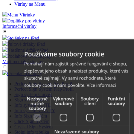
Vitríny na Menu
Menu Vitrínky
Doplňky pro vitríny
Informační vitríny
Stojánky na iPad
Pultové držáky iPad
Nástěnné držáky iPad
Používáme soubory cookie
Podlahové iPad stojany
Multimediální stojany
Pomáhají nám zajistit správné fungování e-shopu,
zlepšovat jeho obsah a nabízet produkty, které vás
Orientační tabulky
skutečně zajímají. Vy sami rozhodnete, které
Perfect Sign System Arc Profil
soubory cookie nám povolíte.
Více informací
Perfect Sign Systém Flap Profil
Sign system Curved
Nezbytně
Výkonové
Soubory
Funkční
Sign system Snap
nutné
soubory
cílení
soubory
Info system ELITE
soubory
Info system MONTY
Info Sign Systém
Click Sign Systém
Crystal Sign Systém
Nezařazené soubory
Stolní info tabulka