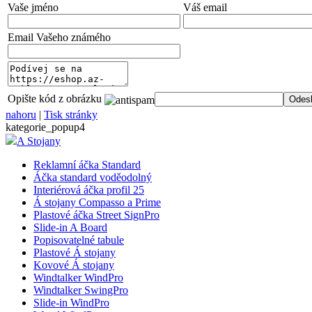
Vaše jméno
Váš email
Email Vašeho známého
Opište kód z obrázku
nahoru
|
Tisk stránky
kategorie_popup4
A Stojany
Reklamní áčka Standard
Áčka standard voděodolný
Interiérová áčka profil 25
Á stojany Compasso a Prime
Plastové áčka Street SignPro
Slide-in A Board
Popisovatelné tabule
Plastové Á stojany
Kovové Á stojany
Windtalker WindPro
Windtalker SwingPro
Slide-in WindPro