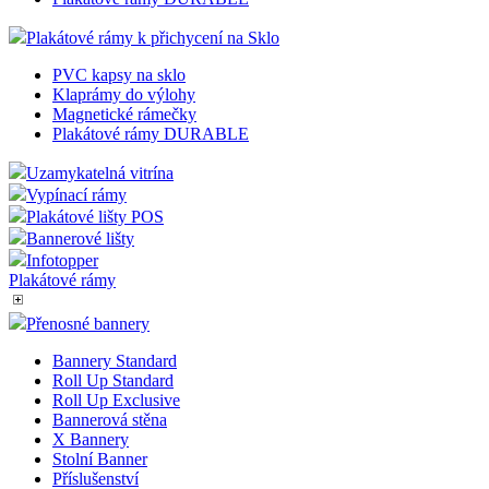
Plakátové rámy k přichycení na Sklo
PVC kapsy na sklo
Klaprámy do výlohy
Magnetické rámečky
Plakátové rámy DURABLE
Uzamykatelná vitrína
Vypínací rámy
Plakátové lišty POS
Bannerové lišty
Infotopper
Plakátové rámy
Přenosné bannery
Bannery Standard
Roll Up Standard
Roll Up Exclusive
Bannerová stěna
X Bannery
Stolní Banner
Příslušenství