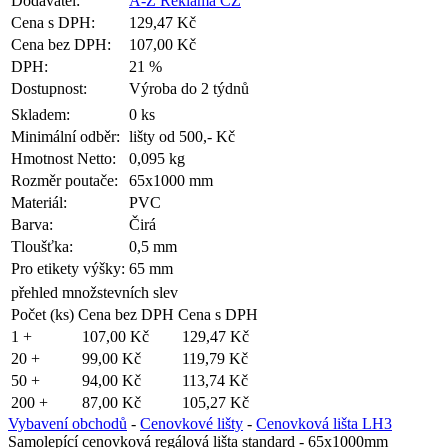
Dodavatel:
A-Z Reklama CZ
Cena s DPH:
129,47 Kč
Cena bez DPH:
107,00 Kč
DPH:
21 %
Dostupnost:
Výroba do 2 týdnů
Skladem:
0 ks
Minimální odběr:
lišty od 500,- Kč
Hmotnost Netto:
0,095 kg
Rozměr poutače:
65x1000 mm
Materiál:
PVC
Barva:
Čirá
Tloušťka:
0,5 mm
Pro etikety výšky:
65 mm
přehled množstevních slev
Počet (ks)
Cena bez DPH
Cena s DPH
1 +
107,00 Kč
129,47 Kč
20 +
99,00 Kč
119,79 Kč
50 +
94,00 Kč
113,74 Kč
200 +
87,00 Kč
105,27 Kč
Vybavení obchodů
-
Cenovkové lišty
-
Cenovková lišta LH3
Samolepící cenovková regálová lišta standard - 65x1000mm