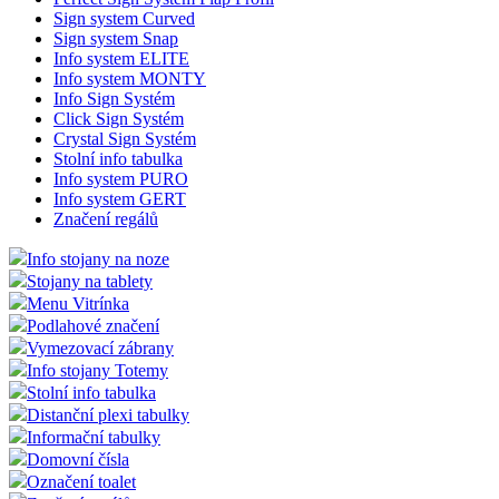
Sign system Curved
Sign system Snap
Info system ELITE
Info system MONTY
Info Sign Systém
Click Sign Systém
Crystal Sign Systém
Stolní info tabulka
Info system PURO
Info system GERT
Značení regálů
Info stojany na noze
Stojany na tablety
Menu Vitrínka
Podlahové značení
Vymezovací zábrany
Info stojany Totemy
Stolní info tabulka
Distanční plexi tabulky
Informační tabulky
Domovní čísla
Označení toalet