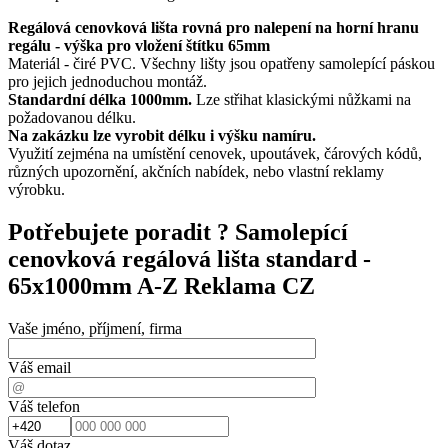
Regálová cenovková lišta rovná pro nalepení na horní hranu
regálu - výška pro vložení štítku 65mm
Materiál - čiré PVC. Všechny lišty jsou opatřeny samolepící páskou
pro jejich jednoduchou montáž.
Standardní délka 1000mm.
Lze střihat klasickými nůžkami na
požadovanou délku.
Na zakázku lze vyrobit délku i výšku namíru.
Využití zejména na umístění cenovek, upoutávek, čárových kódů,
různých upozornění, akčních nabídek, nebo vlastní reklamy
výrobku.
Potřebujete poradit ?
Samolepící
cenovková regálová lišta standard -
65x1000mm A-Z Reklama CZ
Vaše jméno, příjmení, firma
Váš email
Váš telefon
Váš dotaz