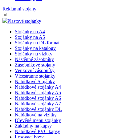
Reklamní stojany
Plastové stojánky
Stojánky na A4
Stojánky na A5
Stojánky na DL formát
Stojánky na katalogy
Stojánky na vizitky
Nástěnné zásobníky
Zásobníkové stojany
Venkovní zásobníky
Vícestranné stojánky
Nabídkové Stojánky
Nabídkové stojánky A4
Nabídkové stojánky A5
Nabídkové stojánky A6
Nabídkové stojánky A7
Nabídkové stojánky DL
Nabídkové na vizitky
Dřevěné menu stojánky
Základny na kapsy
Nabídkové PVC kapsy
Losovací boxy