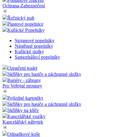
Podlahové značení
Ochrana-Zabezpečení
Řečnický pult
Plastové popelnice
Kuřácké Popelníky
Stojanové popelníky
Nástěnné popelníky
Kuřácké stolky
Samozhášecí popelníky
Označení toalet
Skříňky pro hasiče a záchranné složky
Bariéry - zábrany
Pro Veřejné prostory
Pojízdné kartotéky
Skříňky pro hasiče a záchranné složky
Skříňky na klíče
Kancelářské vozíky
Kancelářský nábytek
Odpadkové koše