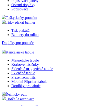
Popisovací panely
Ostatní doplňky
Popisovače
Tašky-kufry-pouzdra
Tisky plakát-banner
Tisk plakátů
Bannery do rollup
Doplňky pro poutače
Kancelářské tabule
Magnetické tabule
Korkové nástěnky
Skleněné magnetické tabule
Skleněné tabule
Prezentační lišta
Mobilní Flipchart tabule
Doplňky pro tabule
Řečnický pult
Třídění a archivace