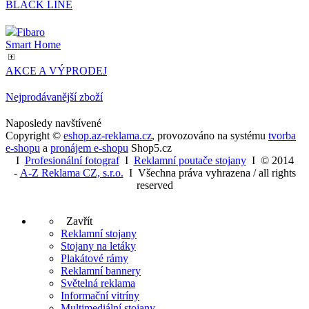
BLACK LINE
Fibaro
Smart Home
AKCE A VÝPRODEJ
Nejprodávanější zboží
Naposledy navštívené
Copyright ©
eshop.az-reklama.cz
,
provozováno na systému
tvorba
e-shopu
a
pronájem e-shopu
Shop5.cz
I
Profesionální fotograf
I
Reklamní poutače stojany
I
© 2014
-
A-Z Reklama CZ, s.r.o.
I Všechna práva vyhrazena / all rights
reserved
Zavřít
Reklamní stojany
Stojany na letáky
Plakátové rámy
Reklamní bannery
Světelná reklama
Informační vitríny
Multimediální stojany