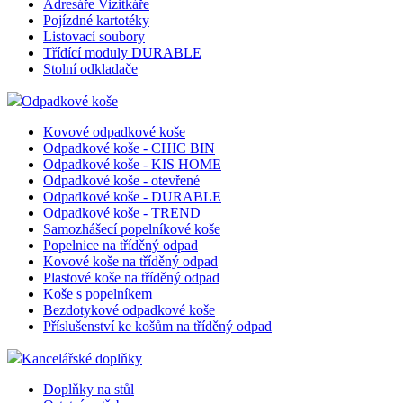
Adresáře Vizitkáře
Pojízdné kartotéky
Listovací soubory
Třídící moduly DURABLE
Stolní odkladače
Odpadkové koše
Kovové odpadkové koše
Odpadkové koše - CHIC BIN
Odpadkové koše - KIS HOME
Odpadkové koše - otevřené
Odpadkové koše - DURABLE
Odpadkové koše - TREND
Samozhášecí popelníkové koše
Popelnice na tříděný odpad
Kovové koše na tříděný odpad
Plastové koše na tříděný odpad
Koše s popelníkem
Bezdotykové odpadkové koše
Příslušenství ke košům na tříděný odpad
Kancelářské doplňky
Doplňky na stůl