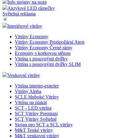
Info stojany na noze
Akrylové LED rámečky
Světelná reklama
Interiérové vitríny
Vitríny Economy
Vitríny Economy Protipožární Atest
Vitríny Economy Černé rámy
Economy s korkovou stěnou
Vitrína s posuvnými dvířky
Vitrína s posuvnými dvířky SLIM
Venkovní vitríny
Vitrína interier-exterier
Vitríny Alpha
SCLE hluboké Vitríny
Vitrína na plakát
SCT - LED vitrína
SCT Vitríny Premium
SCT Vitríny Světelné
Stojan pro SCT a SCL vitríny
M&T Tenké vitríny
M&T venkovní vitríny