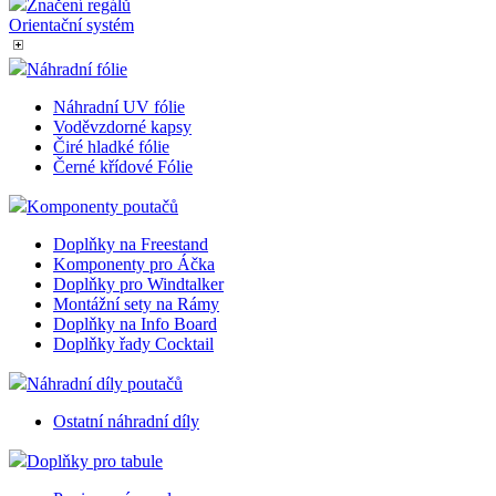
Značení regálů
Orientační systém
Náhradní fólie
Náhradní UV fólie
Voděvzdorné kapsy
Čiré hladké fólie
Černé křídové Fólie
Komponenty poutačů
Doplňky na Freestand
Komponenty pro Áčka
Doplňky pro Windtalker
Montážní sety na Rámy
Doplňky na Info Board
Doplňky řady Cocktail
Náhradní díly poutačů
Ostatní náhradní díly
Doplňky pro tabule