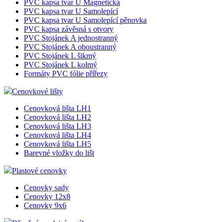
PVC kapsa tvar U Magnetická
PVC kapsa tvar U Samolepící
PVC kapsa tvar U Samolepící pěnovka
PVC kapsa závěsná s otvory
PVC Stojánek A jednostranný
PVC Stojánek A oboustranný
PVC Stojánek L šikmý
PVC Stojánek L kolmý
Formáty PVC fólie přířezy
Cenovkové lišty
Cenovková lišta LH1
Cenovková lišta LH2
Cenovková lišta LH3
Cenovková lišta LH4
Cenovková lišta LH5
Barevné vložky do lišt
Plastové cenovky
Cenovky sady
Cenovky 12x8
Cenovky 9x6