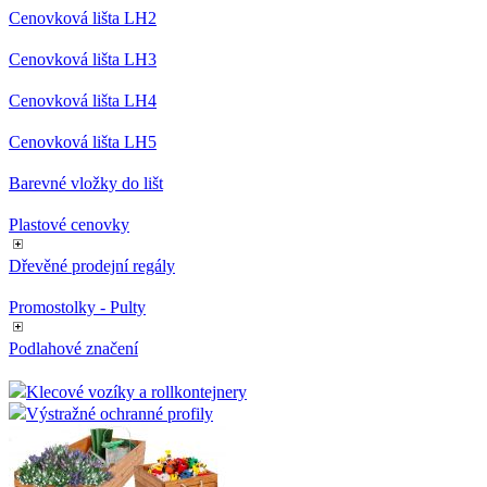
Cenovková lišta LH2
Cenovková lišta LH3
Cenovková lišta LH4
Cenovková lišta LH5
Barevné vložky do lišt
Plastové cenovky
Dřevěné prodejní regály
Promostolky - Pulty
Podlahové značení
Klecové vozíky a rollkontejnery
Výstražné ochranné profily