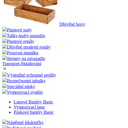
Dřevěné boxy
Plastové sudy
Tašky-kufry-pouzdra
Plastové regály
Dřevěné prodejní regály
Posuvná stupátka
Stojany na zavazadla
Transport-Skladování
Výstražné ochranné profily
Bezpečnostní tabulky
Speciální pásky
Vymezovací systém
Lanové Bariéry Basic
Vymezovací lana
Páskové bariéry Basic
Nástěnné lékárničky