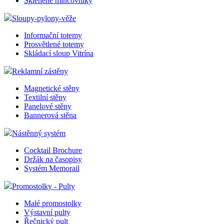
Skleněné mincovníky
Sloupy-pylony-věže
Informační totemy
Prosvětlené totemy
Skládací sloup Vitrína
Reklamní zástěny
Magnetické stěny
Textilní stěny
Panelové stěny
Bannerová stěna
Nástěnný systém
Cocktail Brochure
Držák na časopisy
Systém Memorail
Promostolky - Pulty
Malé promostolky
Výstavní pulty
Řečnický pult