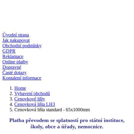
Úvodní strana
Jak nakupovat
Obchodní podmínky
GDPR
Reklamace
Online platby
Dopravné
Časté dotazy
Kontaktní informace
Home
Vybavení obchodů
Cenovkové lišty
Cenovková lišta LH3
Cenovková lišta standard - 65x1000mm
Platba převodem se splatností pro státní instituce,
školy, obce a úřady, nemocnice.