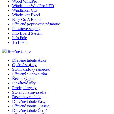
Wood WindPro
Windtalker WindPro LED
Windtalker City
Windtalker Excel
Easy Go A Board
Dřevěné popisovatelné tabule
Plakátové stojany
Info Board Systém
Info Pole
Tri Board
Dřevěné tabule
Dřevěné tabule Áčka
Opěrné stojany
Stolní křídový rámeček
Dřevěný Slide-in rám
Řečnický pult
Plakátové lišty
Prodejní regály
Stojany na zavazadla
Bezrámové tabule
Dřevěné tabule Easy
Dřevěné tabule Classic
Dřevěné tabule Černé