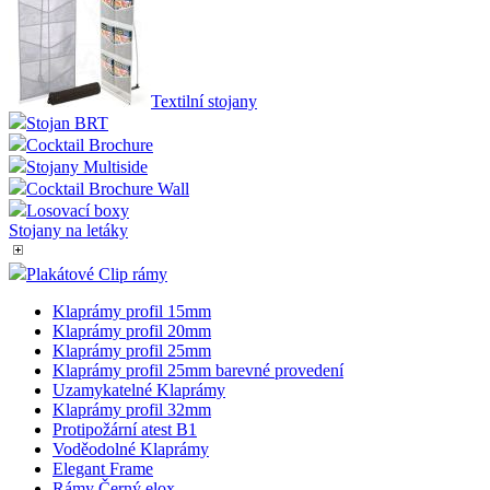
Textilní stojany
Stojan BRT
Cocktail Brochure
Stojany Multiside
Cocktail Brochure Wall
Losovací boxy
Stojany na letáky
Plakátové Clip rámy
Klaprámy profil 15mm
Klaprámy profil 20mm
Klaprámy profil 25mm
Klaprámy profil 25mm barevné provedení
Uzamykatelné Klaprámy
Klaprámy profil 32mm
Protipožární atest B1
Voděodolné Klaprámy
Elegant Frame
Rámy Černý elox