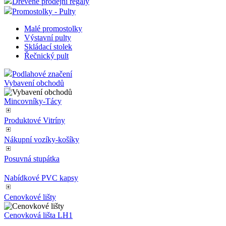
Dřevěné prodejní regály
Promostolky - Pulty
Malé promostolky
Výstavní pulty
Skládací stolek
Řečnický pult
Podlahové značení
Vybavení obchodů
Mincovníky-Tácy
Produktové Vitríny
Nákupní vozíky-košíky
Posuvná stupátka
Nabídkové PVC kapsy
Cenovkové lišty
Cenovková lišta LH1