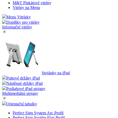
M&T Plakátové vitríny
Vitríny na Menu
Menu Vitrínky
Doplňky pro vitríny
Informační vitríny
Stojánky na iPad
Pultové držáky iPad
Nástěnné držáky iPad
Podlahové iPad stojany
Multimediální stojany
Orientační tabulky
Perfect Sign System Arc Profil
Perfect Sign Systém Flap Profil