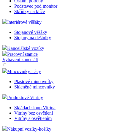
Ostatní potřeby
Podstavec pod monitor
Skříňky na klíče
Interiérové věšáky
Stojanové věšáky
Stojany na deštníky
Kancelářské vozíky
Pracovní stanice
Vybavení kanceláří
Mincovníky-Tácy
Plastové mincovníky
Skleněné mincovníky
Produktové Vitríny
Skládací sloup Vitrína
Vitríny bez osvětlení
Vitríny s osvětlením
Nákupní vozíky-košíky