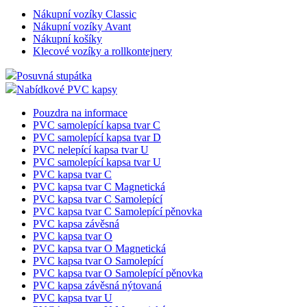
Nákupní vozíky Classic
Nákupní vozíky Avant
Nákupní košíky
Klecové vozíky a rollkontejnery
Posuvná stupátka
Nabídkové PVC kapsy
Pouzdra na informace
PVC samolepící kapsa tvar C
PVC samolepící kapsa tvar D
PVC nelepící kapsa tvar U
PVC samolepící kapsa tvar U
PVC kapsa tvar C
PVC kapsa tvar C Magnetická
PVC kapsa tvar C Samolepící
PVC kapsa tvar C Samolepící pěnovka
PVC kapsa závěsná
PVC kapsa tvar O
PVC kapsa tvar O Magnetická
PVC kapsa tvar O Samolepící
PVC kapsa tvar O Samolepící pěnovka
PVC kapsa závěsná nýtovaná
PVC kapsa tvar U