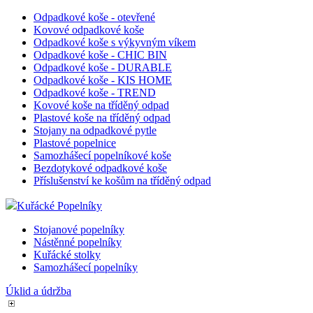
Odpadkové koše - otevřené
Kovové odpadkové koše
Odpadkové koše s výkyvným víkem
Odpadkové koše - CHIC BIN
Odpadkové koše - DURABLE
Odpadkové koše - KIS HOME
Odpadkové koše - TREND
Kovové koše na tříděný odpad
Plastové koše na tříděný odpad
Stojany na odpadkové pytle
Plastové popelnice
Samozhášecí popelníkové koše
Bezdotykové odpadkové koše
Příslušenství ke košům na tříděný odpad
Kuřácké Popelníky
Stojanové popelníky
Nástěnné popelníky
Kuřácké stolky
Samozhášecí popelníky
Úklid a údržba